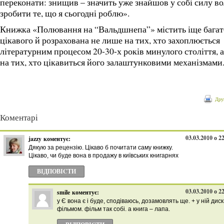
переконати: знищив – значить уже знайшов у собі силу во
зробити те, що я сьогодні роблю».
Книжка «Полювання на “Вальдшнепа”» містить іще багат
цікавого й розрахована не лише на тих, хто захоплюється
літературним процесом 20-30-х років минулого століття, а
на тих, хто цікавиться його залаштунковими механізмами
Дру
Коментарі
03.03.2010 о 2
jazzy
коментує:
Дякую за рецензію. Цікаво б почитати саму книжку.
Цікаво, чи буде вона в продажу в київських книгарнях
ВІДПОВІCТИ
03.03.2010 о 2
smile
коментує:
у Є вона є і буде, сподіваюсь, дозамовлять ще. + у ній диск 
фільмом. фільм так собі. а книга – лапа.