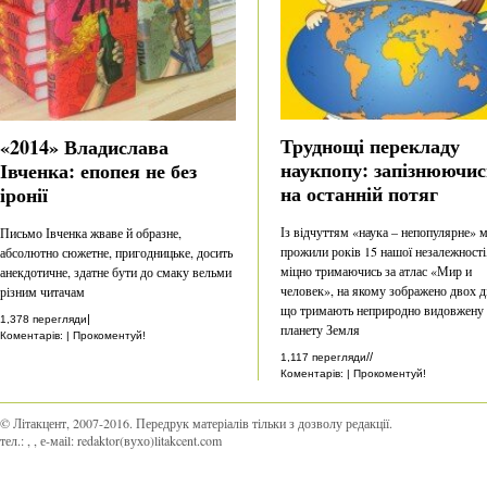
Труднощі перекладу
«2014» Владислава
наукпопу: запізнюючис
Івченка: епопея не без
на останній потяг
іронії
Із відчуттям «наука – непопулярне» 
Письмо Івченка жваве й образне,
прожили років 15 нашої незалежності
абсолютно сюжетне, пригодницьке, досить
міцно тримаючись за атлас «Мир и
анекдотичне, здатне бути до смаку вельми
человек», на якому зображено двох ді
різним читачам
що тримають неприродно видовжену
|
1,378 перегляди
планету Земля
Коментарів: | Прокоментуй!
//
1,117 перегляди
Коментарів: | Прокоментуй!
© Літакцент, 2007-2016
.
Передрук матеріалів тільки з дозволу редакції.
тел.:
,
, е-маіl:
redaktor(вухо)litakcent.com