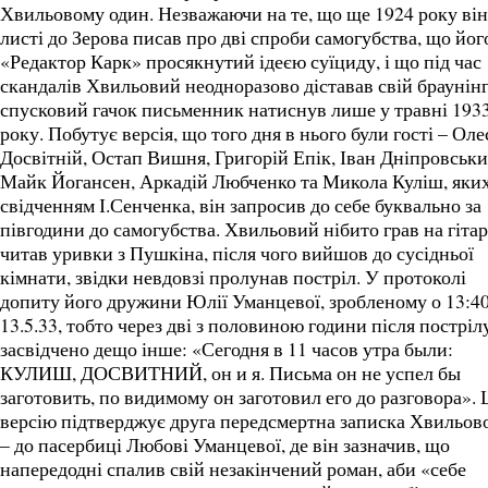
Хвильовому один. Незважаючи на те, що ще 1924 року він
листі до Зерова писав про дві спроби самогубства, що йог
«Редактор Карк» просякнутий ідеєю суїциду, і що під час
скандалів Хвильовий неодноразово діставав свій браунінг
спусковий гачок письменник натиснув лише у травні 193
року. Побутує версія, що того дня в нього були гості – Оле
Досвітній, Остап Вишня, Григорій Епік, Іван Дніпровськи
Майк Йогансен, Аркадій Любченко та Микола Куліш, яких
свідченням І.Сенченка, він запросив до себе буквально за
півгодини до самогубства. Хвильовий нібито грав на гітар
читав уривки з Пушкіна, після чого вийшов до сусідньої
кімнати, звідки невдовзі пролунав постріл. У протоколі
допиту його дружини Юлії Уманцевої, зробленому о 13:4
13.5.33, тобто через дві з половиною години після постріл
засвідчено дещо інше: «Сегодня в 11 часов утра были:
КУЛИШ, ДОСВИТНИЙ, он и я. Письма он не успел бы
заготовить, по видимому он заготовил его до разговора».
версію підтверджує друга передсмертна записка Хвильов
– до пасербиці Любові Уманцевої, де він зазначив, що
напередодні спалив свій незакінчений роман, аби «себе