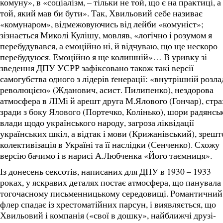
комуну», в «соціалізм, – тільки не той, що є на практиці, а
той, який мав би бути». Так, Хвильовий себе називає
«комунаром», відмежовуючись від лейби «комуніст»;
зізнається Миколі Кулішу, мовляв, «логічно і розумом я
перебудувався, а емоційно ні, й відчуваю, що ще нескоро
перебудуюся. Емоційно я ще колишній»… В уривку зі
зведення ДПУ УСРР зафіксовано також такі версії
самогубства одного з лідерів ґенерації: «внутрішній розлад
революцією» (Жданович, асист. Пилипенко), нездорова
атмосфера в ЛІМі й арешт друга М.Ялового (Гончар), стра
зради з боку Ялового (Портечко, Колінько), шори радянськ
влади щодо українського народу, загроза ліквідації
українських шкіл, а відтак і мови (Крижанівський), зрешт
колективізація в Україні та її наслідки (Сенченко). Схожу
версію бачимо і в нарисі А.Любченка «Його таємниця».
Із донесень сексотів, написаних для ДПУ в 1930 – 1933
роках, у яскравих деталях постає атмосфера, що панувала
тогочасному письменницькому середовищі. Романтичний
флер спадає із хрестоматійних парсун, і виявляється, що
Хвильовий і компанія («свої в дошку», найближчі друзі-