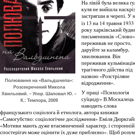
На лівій була велика ґу
куля не вийшла наскріз
застрягши в черепі.
У н
із 13 на 14 травня 1933
року харківський буди
письменників «Слово»
переживав не просто,
даруйте за каламбур,
хвилювання. Він
переживав кульмінаці
трагічного дійства під
назвою «Розстріляне
Полювання на «Вальдшнепа»:
відродження».
Розсекречений Микола
У праці «Психологія
Хвильовий. – Упор. Шаповал Ю. –
суїциду» В.Москалець
К.: Темпора, 2009
наводить слова
французького соціолога й етнолога, автора книжки
«Самогубство: соціологічне дослідження» Еміля Дюркгай
«Мотиви мають дуже втаємничений характер, і сторонній
спостерігач може оцінити їх дуже приблизно». Щоб розум