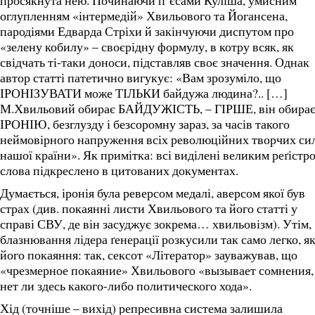
просякнута нею. Починаючи п’єсами Куліша, умисним
оглупленням «інтермедій» Хвильового та Йогансена,
пародіями Едварда Стріхи й закінчуючи диспутом про
«зелену кобилу» – своєрідну формулу, в котру всяк, як
свідчать ті-таки доноси, підставляв своє значення. Однак
автор статті патетично вигукує: «Вам зрозуміло, що
ІРОНІЗУВАТИ може ТІЛЬКИ байдужа людина?.. […]
М.Хвильовий обирає БАЙДУЖІСТЬ, – ГІРШЕ, він обира
ІРОНІЮ, безглузду і безсоромну зараз, за часів такого
неймовірного напруження всіх революційних творчих си
нашої країни». Як примітка: всі виділені великим реґістр
слова підкреслено в цитованих документах.
Думається, іронія була реверсом медалі, аверсом якої був
страх (див. покаянні листи Хвильового та його статті у
справі СВУ, де він засуджує зокрема… хвильовізм). Утім,
блазнювання лідера ґенерації розкусили так само легко, як
його покаяння: так, сексот «Літератор» зауважував, що
«чрезмерное покаяние» Хвильового «вызывает сомнения,
нет ли здесь какого-либо политического хода».
Хід (точніше – вихід) репресивна система залишила