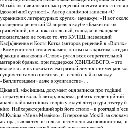
Мазайло» з’явилося кілька рецензій «негативних стосовно
ідеологічної сутності». Автор анонімної записки «О
украинских литературных кругах» зауважує: «И вот окол
последних рецензий 22 апреля в клубе «Блакитного»
грязнейший, но и показательный, скандал: в скандале
показательно не только то, что КУЛІШ, назвавший
Кас[ь]яненка и Костя Котка (авторов рецензий в «Вістях»
«Коммунисте») «говненками», потом на закрытом заседа
фракции жилкоопа «Слово» ругал всех отвратительной
матерной бранью, при поддержке ХВИЛЬОВОГО, – это
является лишь показателем грязной личностно-мещанско
сущности самого писателя, и тесной спайки между
«Ваплитовцами» даже в хулиганстве»…
Цікавий, між іншим, документ оця записка про тодішні
літературні кола. Її автор, зокрема, робить тенденційний
аналіз найпомітніших творів у галузі літератури, театру й
кіно. Найхарактерніший зріз його стилю – в розгляді п’єс
М.Куліша «Мина Мазайло». Її персонаж Мокій, за словам
автора, «является не только несомненным шовинистом, н
представителем самой глупой, анекдотической