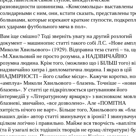
разновидности шовинизма. «Комсомольцы» выставлены
солидарными с ним, они, кстати сказать, представлены тр
болванами, которые изрекают краткие глупости, подкрепл
их ударами футбольного мяча в пол».
Вам іще смішно? Тоді зверніть увагу на другий розлогий
документ – машинопис статті такого собі Л.С. «Нове ампл
Миколи Хвильового» (1929). Відправна теза статті – та, щ
«М.Хвильовий не просто розумна, а НАДЗВИЧАЙНО
розумна людина. Крім того, (можливо що і БІЛЬШ того) в
надзвичайно хитра і дипломатична людина. І якраз в цій
НАДМІРНОСТІ – його слабке місце». Кажучи коротко, но
«амплуа» Миколи Хвильового – блазень. Точніше – «нов
блазень». У статті це підкріплюється цитуванням його
інтермедій у «Літературному ярмарку» з висновком: мовл
блазневі, звичайно, «все дозволено». Але «ПОМІТНА
хитрість нічого не варт». Більше того, Хвильового як «бла
наших днів» автор статті звинувачує в іронії! І звинувачу
цілком логічно і правильно. Майже вся творчість «вапліт
(та й узагалі всіх тодішніх творців не ерзац-літератури) бу