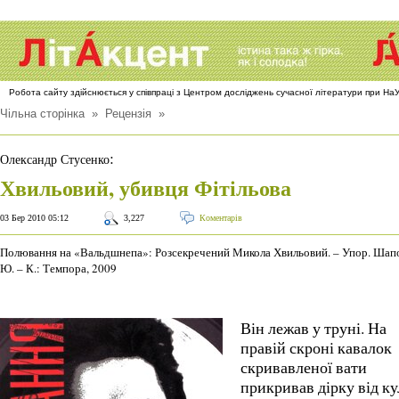
Робота сайту здійснюється у співпраці з Центром досліджень сучасної літератури при Н
Чільна сторінка
»
Рецензія
»
:
Олександр Стусенко
Хвильовий, убивця Фітільова
03 Бер 2010 05:12
3,227
Коментарів
Полювання на «Вальдшнепа»: Розсекречений Микола Хвильовий. – Упор. Шап
Ю. – К.: Темпора, 2009
Він лежав у труні. На
правій скроні кавалок
скривавленої вати
прикривав дірку від ку