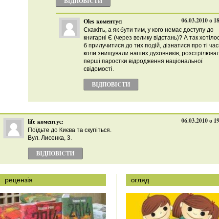
ВІДПОВІCТИ
06.03.2010 о 1
Oles
коментує:
Скажіть, а як бути тим, у кого немає доступу до
книгарні Є (через велику відстань)? А так хотіло
б прилучитися до тих подій, дізнатися про ті час
коли знищували наших духовників, розстрілюва
перші паростки відродження національної
свідомості.
ВІДПОВІCТИ
06.03.2010 о 1
life
коментує:
Поїдьте до Києва та скупіться.
Вул. Лисенка, 3.
ВІДПОВІCТИ
рецензія
огляд