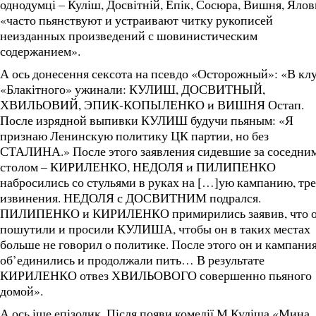
однодумці – Куліш, Досвітній, Епік, Сосюра, Вишня, Ялов
«часто пьянствуют и устраивают читку рукописей
неизданных произведений с шовинистическим
содержанием».
А ось донесення сексота на псевдо «Осторожный»: «В кл
«Блакітного» ужинали: КУЛИШ, ДОСВИТНЫЙ,
ХВИЛЬОВИЙ, ЭПИК-КОПЫЛЕНКО и ВИШНЯ Остап.
После изрядной выпивки КУЛИШ будучи пьяным: «Я
признаю Ленинскую политику ЦК партии, но без
СТАЛИНА.» После этого заявления сидевшие за соседни
столом – КИРИЛЕНКО, НЕДОЛЯ и ПИЛИПЕНКО
набросились со стульями в руках на […]ую кампанию, тр
извинения. НЕДОЛЯ с ДОСВИТНИМ подрался.
ПИЛИПЕНКО и КИРИЛЕНКО примирились заявив, что 
пошутили и просили КУЛИША, чтобы он в таких местах
больше не говорил о политике. После этого он и кампани
об’единились и продолжали пить… В результате
КИРИЛЕНКО отвез ХВИЛЬОВОГО совершенно пьяного
домой».
А ось іще епізодик. Після появи комедії М.Куліша «Мина