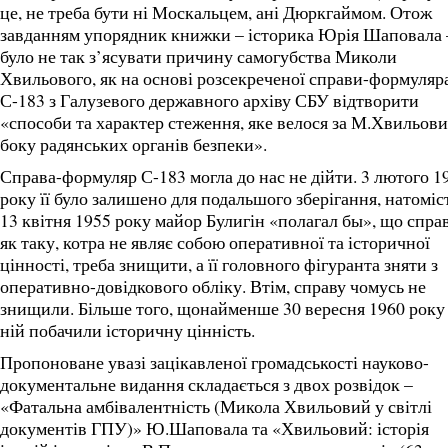
це, не треба бути ні Москальцем, ані Дюркгаймом. Отож
завданням упорядник книжки – історика Юрія Шаповала 
було не так з’ясувати причину самогубства Миколи
Хвильового, як на основі розсекреченої справи-формуляр
С-183 з Галузевого державного архіву СБУ відтворити
«способи та характер стеження, яке велося за М.Хвильови
боку радянських органів безпеки».
Справа-формуляр С-183 могла до нас не дійти. 3 лютого 1
року її було залишено для подальшого зберігання, натоміс
13 квітня 1955 року майор Булигін «полагал бы», що спра
як таку, котра не являє собою оперативної та історичної
цінності, треба знищити, а її головного фігуранта зняти з
оперативно-довідкового обліку. Втім, справу чомусь не
знищили. Більше того, щонайменше 30 вересня 1960 року
ній побачили історичну цінність.
Пропоноване увазі зацікавленої громадськості науково-
документальне видання складається з двох розвідок –
«Фатальна амбівалентність (Микола Хвильовий у світлі
документів ГПУ)» Ю.Шаповала та «Хвильовий: історія