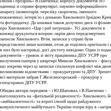
ілюзій і прозрінь» В.Панченка; корпусу документів (63
одиниці зі справи-формуляра); науково-інформаційного
апарату (коментарів, переліку скорочень, іменного
покажчика); інтерв’ю з донькою Хвильового Іраїдою Кри
та фотододатку. До книжки також долучено диск із фільм
про Хвильового «Цар і раб хитрощів». Усі документи в
книжці друкуються вперше, окрім двох передсмертних
записок Хвильового. Втім, записки у справі були
представлені лише копіями, отож де поділись оригінали і
в них було насправді, досі достоту невідомо. Один із пода
документів – уривок зі звіту працівника ДПУ УСРР про
вилучення паперів у квартирі Миколи Хвильового – фіксу
що зокрема через ці записки спалахнув конфлікт між дво
впливовими відомствами – прокуратурою та ДПУ. Зрешт
всі матеріали забрав Г.Желєзногорський – прокурор у
спецсправах ДПУ УСРР.
Обидва автори передмов – і Ю.Шаповал, і В.Панченко –
наголошують на «фатальній роздвоєності» Хвильового, й
«амбівалентності» та втраті ілюзій щодо райдужного
комуністичного майбутнього України попри віру в «загір