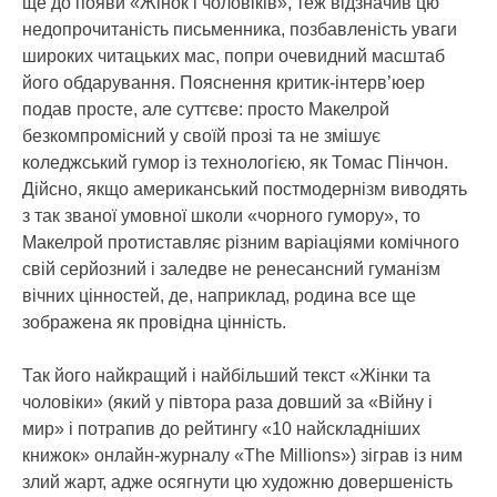
ще до появи «Жінок і чоловіків», теж відзначив цю
недопрочитаність письменника, позбавленість уваги
широких читацьких мас, попри очевидний масштаб
його обдарування. Пояснення критик-інтерв’юер
подав просте, але суттєве: просто Макелрой
безкомпромісний у своїй прозі та не змішує
коледжський гумор із технологією, як Томас Пінчон.
Дійсно, якщо американський постмодернізм виводять
з так званої умовної школи «чорного гумору», то
Макелрой протиставляє різним варіаціями комічного
свій серйозний і заледве не ренесансний гуманізм
вічних цінностей, де, наприклад, родина все ще
зображена як провідна цінність.
Так його найкращий і найбільший текст «Жінки та
чоловіки» (який у півтора раза довший за «Війну і
мир» і потрапив до рейтингу «10 найскладніших
книжок» онлайн-журналу «The Millions») зіграв із ним
злий жарт, адже осягнути цю художню довершеність