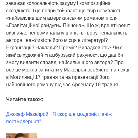
заважає колосальність задуму і композиційна
складність. І це попри той факт, що твір називають
«найважливішим американським романом після
«Гравітаційної райдуги» Пінчона». Що ж, врешті-решт,
визначає непроминальну цінність твору, геніальність
автора і важливість його місця в літературі?
Екранізації? Наклади? Премії? Випадковість? Чи є
якийсь художній «гамбурзький рахунок», що дав би
змогу виявити справді найсильнішого автора? Про
все це можна запитати у Макелроя особисто: на лекції
в Могилянці 17 травня та на презентації його
найновішого роману під час Арсеналу 18 травня.
Читайте також:
Джозеф Макелрой: “Я скоріше модерніст, аніж
постмодерніст”.