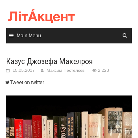
Skip
to
content
Main Menu
Казус Джозефа Макелроя
15.05.2017
Максим Нестелєєв
2 223
Tweet on twitter