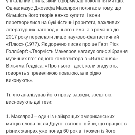
унікальний стиль, який сформував покоління митців.
Однак казус Джозефа Макелроя полягає в тому, що
більшість його творів важко купити, і вони
перетворилися на букіністичні раритети, важливих
літературних нагород у нього нема, а з романів до
2017 року переклали лише науково-фантастичний
«Плюс» (1977). Як доречно писав про це Ґарт Ріск
Голлберґ: «Творчість Макелроя нагадує опис зібрання
музичних п’єс одного композитора в «Визнаннях»
Вільяма Ґеддіса: «Про нього і досі, коли згадують,
говорять з превеликою повагою, але рідко
виконують».
Ті, хто аналізував його прозу, завжди, зрештою,
висновують дві тези:
1. Макелрой – один із найкращих американських
митців слова після Другої світової війни, що працює в
різних жанрах уже понад 60 років, і кожен із його