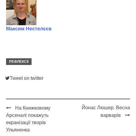
Максим Нестелєєв
РЕФЛЕКСІЇ
Tweet on twitter
Йонас Люшер. Весна
На Книжковому
Post
Арсеналі покажуть
варварів
navigation
екранізації творів
Ульяненка