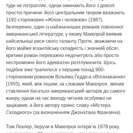
туди не потрапляє, однак оминають його з доволі
простої причини: його центральним твором вважають
1192-сторінкових «Жінок і чоловіків» (1987),
безперечно, один із найзначніших романів повоєнної
американської літератури, у якому Макелрой виявив
найсильніші риси свого таланту. Проте, зважаючи на
його майже візантійську складність і значний обсяг,
критики роман переважно недочитують або просто
неспроможні його адекватно розтлумачити. Щось
подібне вже трапилося з першим понад 900-
сторінковим романом Вільяма Ґеддіса «Впізнавання»
(1955), який, між іншим, за словами Макелроя, змінив
ставлення багатьох американський авторів до самого
жанру, однак на час виходу читачів особливо не
зацікавив, а його автору приніс славу «Містера
Складного» (за визначенням Джонатана Франзена).
Том Леклер, беручи в Макелроя інтерв’ю 1978 року,