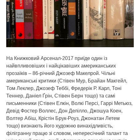
На Книжковий Арсенал-2017 приїде один із
найвпливовіших і найцікавіших американських
прозаїків – 86-річний Джозеф Макелрой. Чільні
американські критики (Стівен Мур, Брайан Макгейл,
Том Леклер, Джозеф Теббі, Фредерік Р. Карл, Тоні
Теннер, Даніел Ґрін, Стівен Берн тощо) та самі
письменники (Стівен Елкін, Волкі Персі, Гаррі Метьюз,
Девід Фостер Воллес, Дон Делілло, Джошуа Коен,
Волтер Абіш, Крістін Брук-Роуз, Джонатан Летем
тощо) визнають його художню винахідливість,
філігранну працю зі словом, непересічний талант та