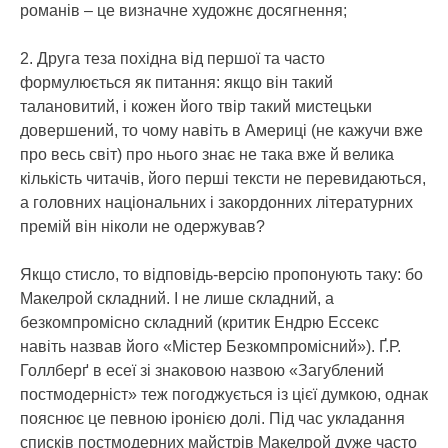
романів – це визначне художнє досягнення;
2. Друга теза похідна від першої та часто
формулюється як питання: якщо він такий
талановитий, і кожен його твір такий мистецьки
довершений, то чому навіть в Америці (не кажучи вже
про весь світ) про нього знає не така вже й велика
кількість читачів, його перші тексти не перевидаються,
а головних національних і закордонних літературних
премій він ніколи не одержував?
Якщо стисло, то відповідь-версію пропонують таку: бо
Макелрой складний. І не лише складний, а
безкомпромісно складний (критик Ендрю Ессекс
навіть назвав його «Містер Безкомпромісний»). Ґ.Р.
Голлберґ в есеї зі знаковою назвою «Загублений
постмодерніст» теж погоджується із цієї думкою, однак
пояснює це певною іронією долі. Під час укладання
списків постмодерних майстрів Макелрой дуже часто