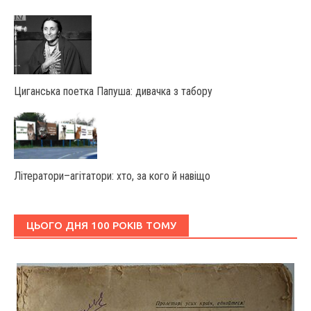
Циганська поетка Папуша: дивачка з табору
Літератори–агітатори: хто, за кого й навіщо
ЦЬОГО ДНЯ 100 РОКІВ ТОМУ