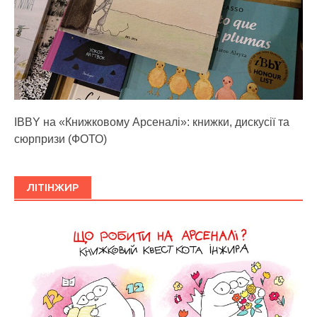
IBBY на «Книжковому Арсеналі»: книжки, дискусії та
сюрпризи (ФОТО)
ЛІТІНЖИР