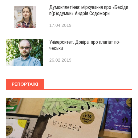
Думокплетіння: міркування про «Бесіди
п(р)одумки» Андрія Содомори
17.04.2019
Університет. Довіра: про плагіат по-
чеськи
26.02.2019
РЕПОРТАЖІ