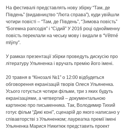
На фестивалі представлять нову збірку “Там, де
Південь” (видавництво “Люта справа”), куди увійшли
чотири повісті – “Там, де Південь”, “Зимова повість”
“Богемна рапсодія” і “Сідий” У 2016 році однойменну
повість переклали на чеську мову і видали в “Větrné
mlýny”.
У рамках презентації збірки проведуть дискусію про
літературу Ульяненка і вручать премію його імені.
20 травня в “Кінозалі №1” о 12:00 відбудеться
обговорення екранізацій творів Олеся Ульяненка.
Усього готується чотири фільми, три з яких будуть
екранізаціями, а четвертий – документальною
картиною про письменника. Так, Володимир Тихий
готує фільм “Дикі коні”, сценарій до якого написано у
співавторстві з Ульяненком; лауреатка премії імені
Ульяненка Марися Никитюк представить проект