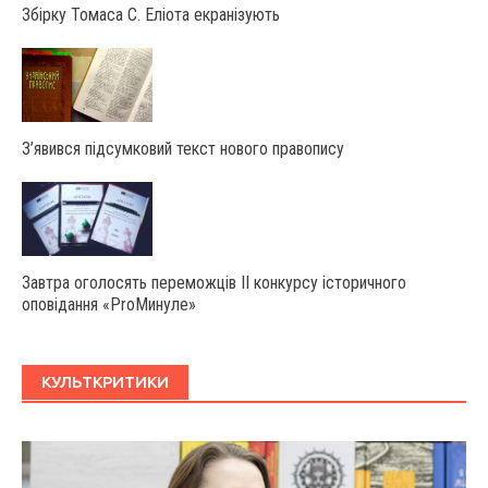
Збірку Томаса С. Еліота екранізують
З’явився підсумковий текст нового правопису
Завтра оголосять переможців ІІ конкурсу історичного
оповідання «ProМинуле»
КУЛЬТКРИТИКИ