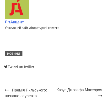
ЛітАкцент
Улюблений сайт літературної критики
НОВИНИ
Tweet on twitter
Казус Джозефа Макелроя
Премія Рильського:
Post
названо лауреата
navigation