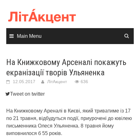
Skip
to
content
Main Menu
На Книжковому Арсеналі покажуть
екранізації творів Ульяненка
12.05.2017
ЛітАкцент
636
Tweet on twitter
На Книжковому Ареналі в Києві, який триватиме із 17
по 21 травня, відбудуться події, приурочені до ювілею
письменника Олеся Ульяненка. 8 травня йому
виповнилося б 55 років.