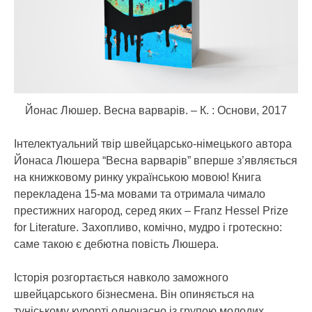
Йонас Люшер. Весна варварів. – К. : Основи, 2017
Інтелектуальний твір швейцарсько-німецького автора
Йонаса Люшера “Весна варварів” вперше з’являється
на книжковому ринку українською мовою! Книга
перекладена 15-ма мовами та отримала чимало
престижних нагород, серед яких – Franz Hessel Prize
for Literature. Захопливо, комічно, мудро і гротескно:
саме такою є дебютна повість Люшера.
Історія розгортається навколо заможного
швейцарського бізнесмена. Він опиняється на
туніському курорті одночасно із групою молодих