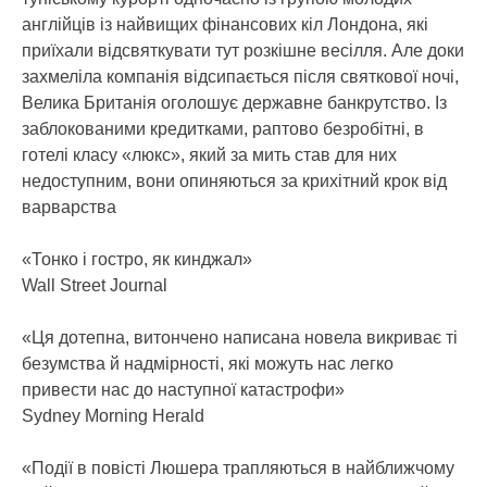
англійців із найвищих фінансових кіл Лондона, які
приїхали відсвяткувати тут розкішне весілля. Але доки
захмеліла компанія відсипається після святкової ночі,
Велика Британія оголошує державне банкрутство. Із
заблокованими кредитками, раптово безробітні, в
готелі класу «люкс», який за мить став для них
недоступним, вони опиняються за крихітний крок від
варварства
«Тонко і гостро, як кинджал»
Wall Street Journal
«Ця дотепна, витончено написана новела викриває ті
безумства й надмірності, які можуть нас легко
привести нас до наступної катастрофи»
Sydney Morning Herald
«Події в повісті Люшера трапляються в найближчому