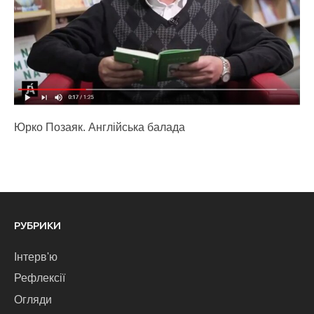
Юрко Позаяк. Англійська балада
РУБРИКИ
Інтерв'ю
Рефлексії
Огляди