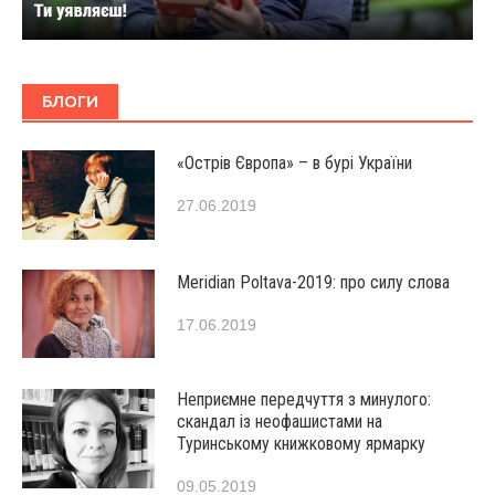
БЛОГИ
«Острів Європа» – в бурі України
27.06.2019
Мeridian Poltava-2019: про силу слова
17.06.2019
Неприємне передчуття з минулого:
скандал із неофашистами на
Туринському книжковому ярмарку
09.05.2019