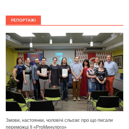
РЕПОРТАЖІ
Змови, настоянки, чоловічі сльози: про що писали
переможці ІІ «ProМинулого»