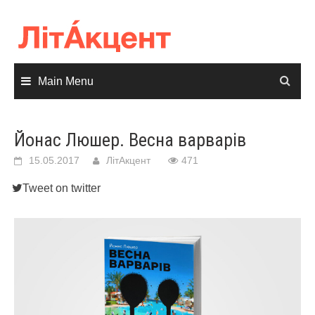
Skip
to
content
Main Menu
Йонас Люшер. Весна варварів
15.05.2017
ЛітАкцент
471
Tweet on twitter