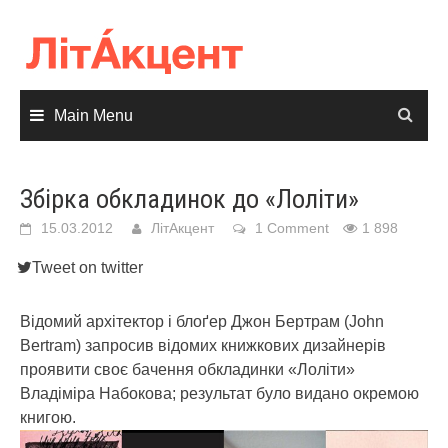
Skip
to
content
Main Menu
Збірка обкладинок до «Лоліти»
15.03.2012
ЛітАкцент
1 Comment
1 898
Tweet on twitter
Відомий архітектор і блоґер Джон Бертрам (John
Bertram) запросив відомих книжкових дизайнерів
проявити своє бачення обкладинки «Лоліти»
Владіміра Набокова; результат було видано окремою
книгою.