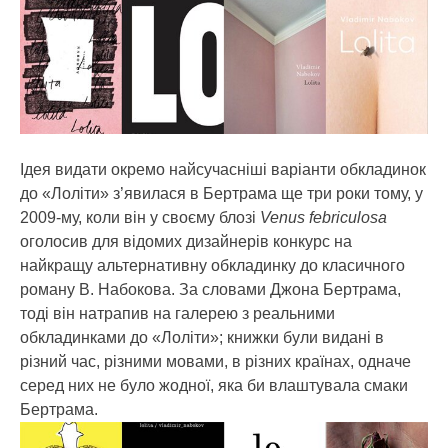
Ідея видати окремо найсучасніші варіанти обкладинок
до «Лоліти» з’явилася в Бертрама ще три роки тому, у
2009-му, коли він у своєму блозі
Venus febriculosa
оголосив для відомих дизайнерів конкурс на
найкращу альтернативну обкладинку до класичного
роману В. Набокова. За словами Джона Бертрама,
тоді він натрапив на галерею з реальними
обкладинками до «Лоліти»; книжки були видані в
різний час, різними мовами, в різних країнах, одначе
серед них не було жодної, яка би влаштувала смаки
Бертрама.