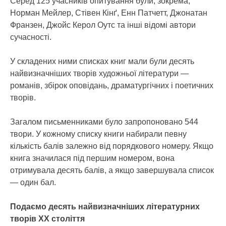
Серед 125 учасників опитування були, зокрема,
Норман Мейлер, Стівен Кінґ, Енн Патчетт, Джонатан
Франзен, Джойс Керол Оутс та інші відомі автори
сучасності.
У складених ними списках книг мали були десять
найвизначніших творів художньої літератури —
романів, збірок оповідань, драматургічних і поетичних
творів.
Загалом письменниками було запропоновано 544
твори. У кожному списку книги набирали певну
кількість балів залежно від порядкового номеру. Якщо
книга значилася під першим номером, вона
отримувала десять балів, а якщо завершувала список
— один бал.
Подаємо десять найвизначніших літературних
творів ХХ століття