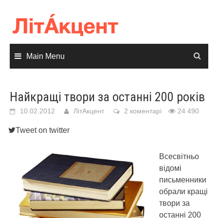
Skip
to
content
Main Menu
Найкращі твори за останні 200 років
10.02.2012
ЛітАкцент
2 коментарі
24 490
Tweet on twitter
Всесвітньо
відомі
письменники
обрали кращі
твори за
останні 200