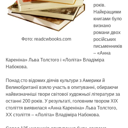
років.
Найкращими
книгами було
визнано
романи двох
Фото: readcwbooks.com
російських
письменників
– «Анна
Кареніна» Льва Толстого і «Лоліта» Владіміра
Набокова.
Понад сто відомих діячів культури з Америки й
Великобританії взяло участь в опитуванні, обираючи
найвизначніші твори світової художньої літератури за
останні 200 років. У результаті, головним твором XIX
століття виявилася «Анна Кареніна» Льва Толстого,
XX століття – «Лоліта» Владіміра Набокова.