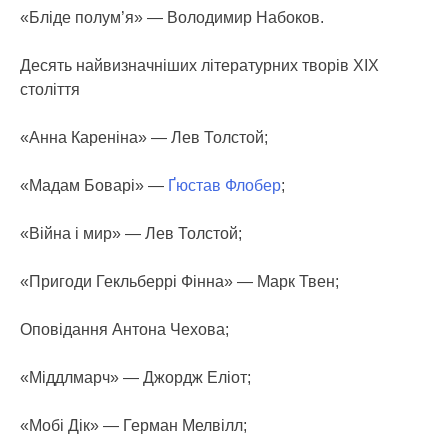
«Бліде полум’я» — Володимир Набоков.
Десять найвизначніших літературних творів ХIХ
століття
«Анна Кареніна» — Лев Толстой;
«Мадам Боварі» —
Ґюстав Флобер
;
«Війна і мир» — Лев Толстой;
«Пригоди Гекльберрі Фінна» — Марк Твен;
Оповідання Антона Чехова;
«Міддлмарч» — Джордж Еліот;
«Мобі Дік» — Герман Мелвілл;