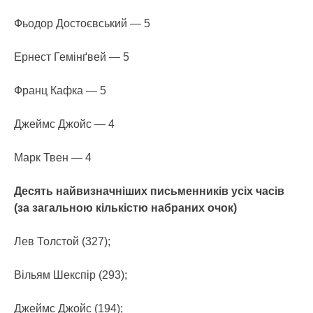
Фьодор Достоєвський — 5
Ернест Гемінґвей — 5
Франц Кафка — 5
Джеймс Джойс — 4
Марк Твен — 4
Десять найвизначніших письменників усіх часів
(за загальною кількістю набраних очок)
Лев Толстой (327);
Вільям Шекспір (293);
Джеймс Джойс (194);