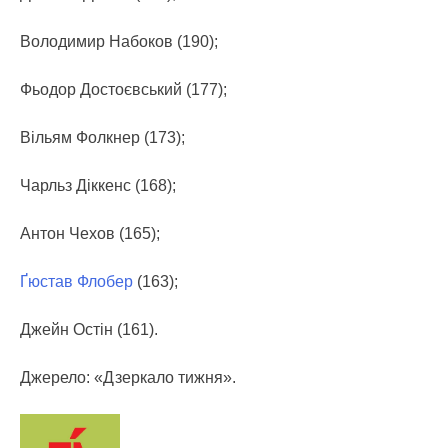
Володимир Набоков (190);
Фьодор Достоєвський (177);
Вільям Фолкнер (173);
Чарльз Діккенс (168);
Антон Чехов (165);
Ґюстав Флобер
(163);
Джейн Остін (161).
Джерело: «Дзеркало тижня».