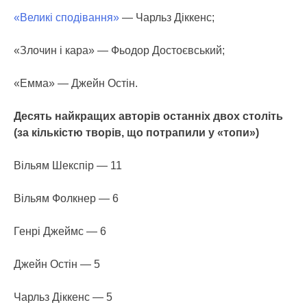
«Великі сподівання»
— Чарльз Діккенс;
«Злочин і кара» — Фьодор Достоєвський;
«Емма» — Джейн Остін.
Десять найкращих авторів останніх двох століть
(за кількістю творів, що потрапили у «топи»)
Вільям Шекспір — 11
Вільям Фолкнер — 6
Генрі Джеймс — 6
Джейн Остін — 5
Чарльз Діккенс — 5