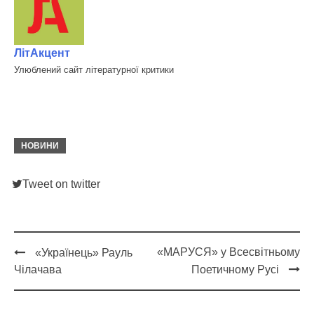
ЛітАкцент
Улюблений сайт літературної критики
НОВИНИ
Tweet on twitter
«МАРУСЯ» у Всесвітньому
«Українець» Рауль
Post
Чілачава
Поетичному Русі
navigation