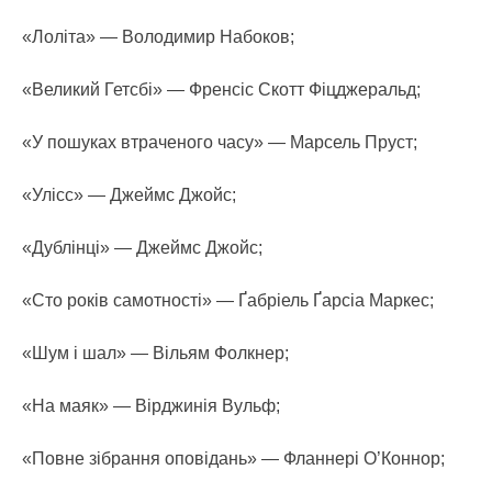
«Лоліта» — Володимир Набоков;
«Великий Гетсбі» — Френсіс Скотт Фіцджеральд;
«У пошуках втраченого часу» — Марсель Пруст;
«Улісс» — Джеймс Джойс;
«Дублінці» — Джеймс Джойс;
«Сто років самотності» — Ґабріель Ґарсіа Маркес;
«Шум і шал» — Вільям Фолкнер;
«На маяк» — Вірджинія Вульф;
«Повне зібрання оповідань» — Фланнері О’Коннор;