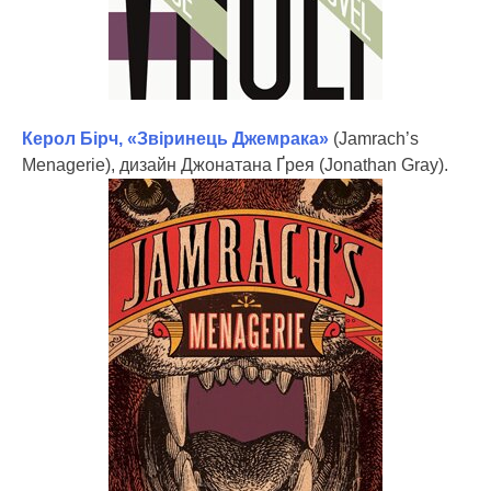
Керол Бірч, «Звіринець Джемрака»
(Jamrach’s
Menagerie), дизайн Джонатана Ґрея (Jonathan Gray).