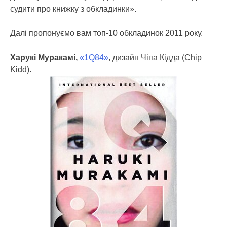
судити про книжку з обкладинки».
Далі пропонуємо вам топ-10 обкладинок 2011 року.
Харукі Муракамі,
«1Q84»
, дизайн Чіпа Кідда (Chip
Kidd).