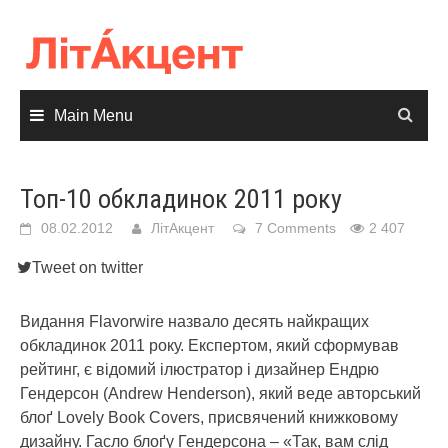
Skip
to
content
Main Menu
Топ-10 обкладинок 2011 року
08.02.2012
ЛітАкцент
7 Comments
2 407
Tweet on twitter
Видання Flavorwire назвало десять найкращих
обкладинок 2011 року.
Експертом, який сформував
рейтинг, є відомий ілюстратор і дизайнер Ендрю
Гендерсон (Andrew Henderson), який веде авторський
блоґ Lovely Book Covers, присвячений книжковому
дизайну. Гасло блоґу Гендерсона – «Так, вам слід