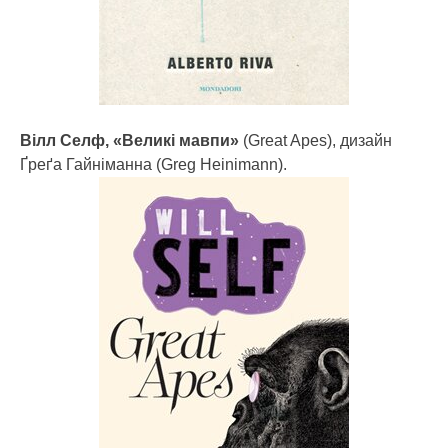
Вілл Селф, «Великі мавпи»
(Great Apes), дизайн
Ґреґа Гайніманна (Greg Heinimann).