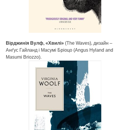
Вірджинія Вулф, «Хвилі»
(The Waves), дизайн –
Анґус Гайланд і Масумі Бріоцо (Angus Hyland and
Masumi Briozzo).