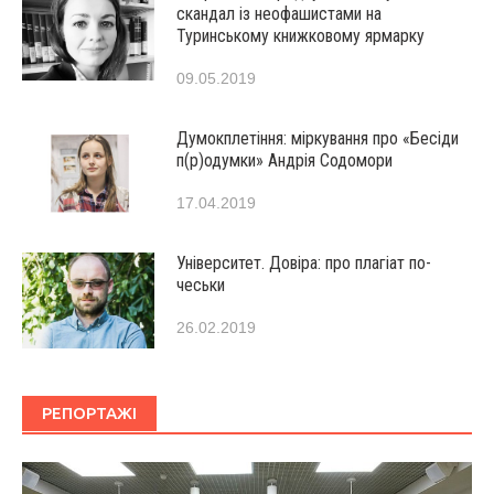
скандал із неофашистами на
Туринському книжковому ярмарку
09.05.2019
Думокплетіння: міркування про «Бесіди
п(р)одумки» Андрія Содомори
17.04.2019
Університет. Довіра: про плагіат по-
чеськи
26.02.2019
РЕПОРТАЖІ