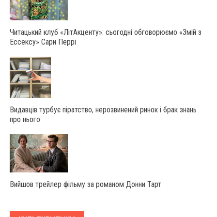
Читацький клуб «ЛітАкценту»: сьогодні обговорюємо «Змій з
Ессексу» Сари Перрі
Видавців турбує піратство, нерозвинений ринок і брак знань
про нього
Вийшов трейлер фільму за романом Донни Тарт