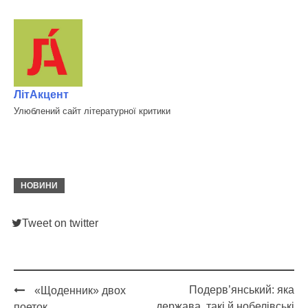
ЛітАкцент
Улюблений сайт літературної критики
НОВИНИ
Tweet on twitter
Подерв’янський: яка
«Щоденник» двох
Post
держава, такі й нобелівські
поеток