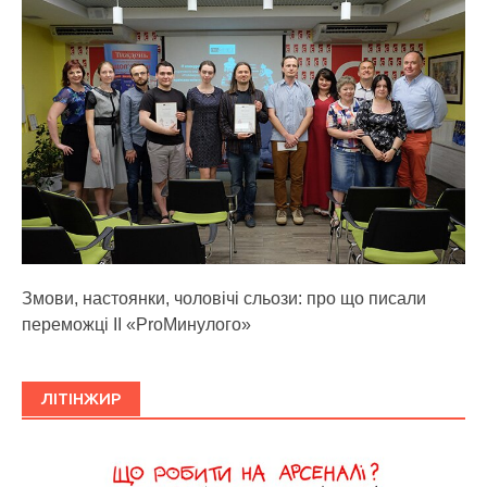
Змови, настоянки, чоловічі сльози: про що писали
переможці ІІ «ProМинулого»
ЛІТІНЖИР