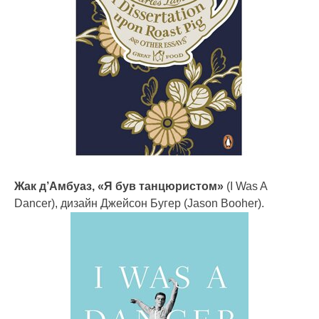
Жак д’Амбуаз, «Я був танцюристом»
(I Was A
Dancer), дизайн Джейсон Бугер (Jason Booher).