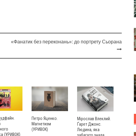
«Фанатик без переконань»: до портрету Сьорана
Вудфайн.
Петро Яценко.
Мірослав Влеклий.
а
Магнетизм
Ґарет Джонс.
ного
(УРИВОК)
Людина, яка
ка (УРИВОК)
забагато знала