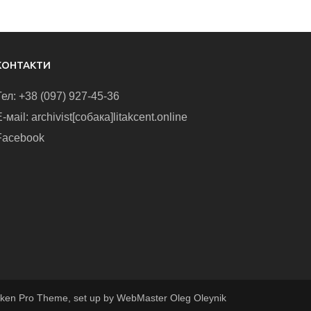
КОНТАКТИ
Тел: +38 (097) 927-45-36
-маіl: archivist[собака]litakcent.online
Facebook
ken Pro Theme, set up by WebMaster Oleg Oleynik