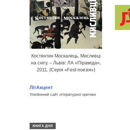
Костянтин Москалець. Мисливці
на снігу. – Львів: ЛА «Піраміда»,
2011. (Серія «Fest-поезія»)
ЛітАкцент
Улюблений сайт літературної критики
КНИГА ДНЯ