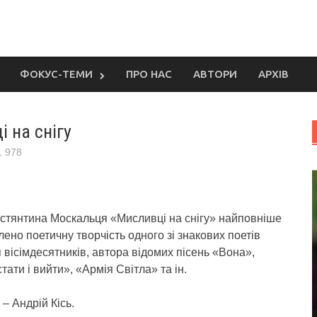
ФОКУС-ТЕМИ
ПРО НАС
АВТОРИ
АРХІВ
 на снігу
1 978
остянтина Москальця «Мисливці на снігу» найповніше
ено поетичну творчість одного зі знакових поетів
 вісімдесятників, автора відомих пісень «Вона»,
тати і вийти», «Армія Світла» та ін.
– Андрій Кісь.