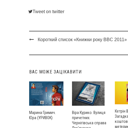
Tweet on twitter
Короткий список «Книжки року BBC 2011»
Post
navigation
ВАС МОЖЕ ЗАЦІКАВИТИ
Кетрін 
Марина Гримич.
Віра Курико. Вулиця
Загадк
Юра (УРИВОК)
причетних.
коштов
Чернігівська справа
метели
Лук’яненка.