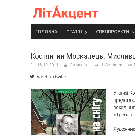
Skip
to
content
ГОЛОВНА
СТАТТІ
СПЕЦПРОЕКТИ
Костянтин Москалець. Мисливці
13.12.2011
ЛітАкцент
1 Comment
Tweet on twitter
У книзі К
представл
покоління
«Треба вс
Художник 