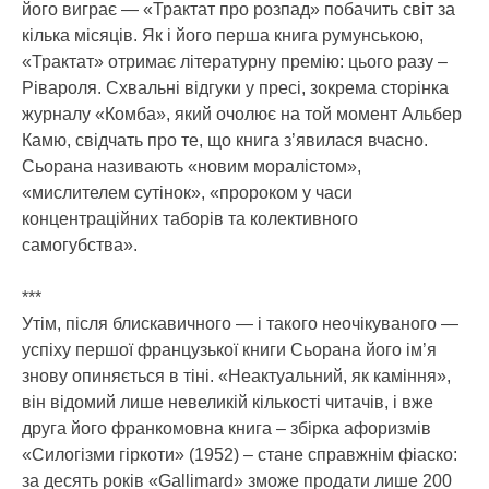
його виграє — «Трактат про розпад» побачить світ за
кілька місяців. Як і його перша книга румунською,
«Трактат» отримає літературну премію: цього разу –
Рівароля. Схвальні відгуки у пресі, зокрема сторінка
журналу «Комба», який очолює на той момент Альбер
Камю, свідчать про те, що книга з’явилася вчасно.
Сьорана називають «новим моралістом»,
«мислителем сутінок», «пророком у часи
концентраційних таборів та колективного
самогубства».
***
Утім, після блискавичного — і такого неочікуваного —
успіху першої французької книги Сьорана його ім’я
знову опиняється в тіні. «Неактуальний, як каміння»,
він відомий лише невеликій кількості читачів, і вже
друга його франкомовна книга – збірка афоризмів
«Силогізми гіркоти» (1952) – стане справжнім фіаско:
за десять років «Gallimard» зможе продати лише 200