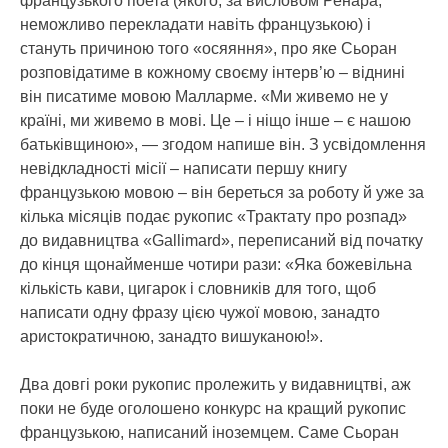
французького поета (якого, за висловом Ренара,
неможливо перекладати навіть французькою) і
стануть причиною того «осяяння», про яке Сьоран
розповідатиме в кожному своєму інтерв’ю – віднині
він писатиме мовою Малларме. «Ми живемо не у
країні, ми живемо в мові. Це – і ніщо інше – є нашою
батьківщиною», — згодом напише він. З усвідомлення
невідкладності місії – написати першу книгу
французькою мовою – він береться за роботу й уже за
кілька місяців подає рукопис «Трактату про розпад»
до видавництва «Gallimard», переписаний від початку
до кінця щонайменше чотири рази: «Яка божевільна
кількість кави, цигарок і словників для того, щоб
написати одну фразу цією чужої мовою, занадто
аристократичною, занадто вишуканою!».
Два довгі роки рукопис пролежить у видавництві, аж
поки не буде оголошено конкурс на кращий рукопис
французькою, написаний іноземцем. Саме Сьоран