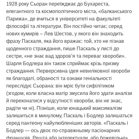
1928 року Сьоран переїжджає до Бухареста,
елегантного та космополітичного міста, «балканського
Парижа», де вчиться в університеті на факультеті
філософії та літератури. Він постійно читає; серед
нових кумирів – Лев Шестов, у якого він знаходить
фразу Паскаля, яка його вражає: той, хто не пізнав
щоденного страждання, пише Паскаль у листі до
сестри, «не знає вад здоров’я та переваг хвороби».
Шарля Бодлера він також сприймає крізь призму
страждання. Перверсивна ідея невиліковної хвороби
як благодаті, обраності та ознаки геніальності
переслідує Сьорана: він мріє бути сифілітиком
(згодом, коли власна матір змусила його здати аналізи
й переконатися у відсутності хвороби, він не знає,
радіти чи ні). Пізніше, коли юнацький максималізм
залишиться в минулому, Паскаль і Бодлер залишаться
серед пантеону найулюбленіших авторів. «Паскаль і
Бодлер — ось двоє по-справжньому пасіонарних
французів. Решта або інтелектуали, або божевільні»,