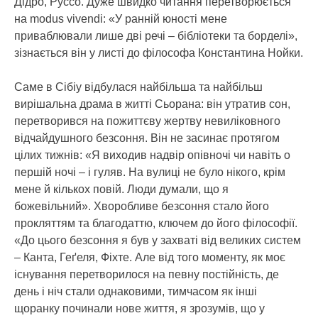
Дідро, Руссо. Дуже швидко читання перетворюється
на modus vivendi: «У ранній юності мене
приваблювали лише дві речі – бібліотеки та борделі»,
зізнається він у листі до філософа Константина Нойки.
Саме в Сібіу відбулася найбільша та найбільш
вирішальна драма в житті Сьорана: він утратив сон,
перетворився на пожиттєву жертву невиліковного
відчайдушного безсоння. Він не засинає протягом
цілих тижнів: «Я виходив надвір опівночі чи навіть о
першій ночі – і гуляв. На вулиці не було нікого, крім
мене й кількох повій. Люди думали, що я
божевільний». Хворобливе безсоння стало його
прокляттям та благодаттю, ключем до його філософії.
«До цього безсоння я був у захваті від великих систем
– Канта, Геґеля, Фіхте. Але від того моменту, як моє
існування перетворилося на певну постійність, де
день і ніч стали однаковими, тимчасом як інші
щоранку починали нове життя, я зрозумів, що у