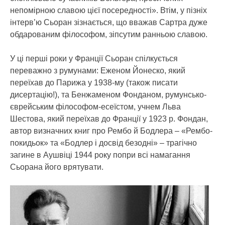
непомірною славою цієї посередності». Втім, у пізніх
інтерв’ю Сьоран зізнається, що вважав Сартра дуже
обдарованим філософом, зіпсутим ранньою славою.
У ці перші роки у Франції Сьоран спілкується
переважно з румунами: Еженом Йонеско, який
переїхав до Парижа у 1938-му (також писати
дисертацію!), та Бенжаменом Фонданом, румунсько-
єврейським філософом-есеїстом, учнем Льва
Шестова, який переїхав до Франції у 1923 р. Фондан,
автор визначних книг про Рембо й Бодлера – «Рембо-
покидьок» та «Бодлер і досвід безодні» – трагічно
загине в Аушвіці 1944 року попри всі намагання
Сьорана його врятувати.