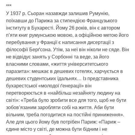
***
У 1937 р. Сьоран назавжди залишив Румунію,
поїхавши до Парижа за стипендією Французького
інституту в Бухаресті. Йому 26 років, він є автором
п’яти книг румунською мовою, а офіційною метою його
перебування у Франції є написання дисертації з
філософії Берґсона. Утім, за неї він ніколи не сяде. Він
не відвідує занять у Сорбонні та веде, за його
власними словами, «життя університетського
паразита»: мешкає в дешевих готелях, харчується в
дешевих студентських їдальнях… Із представника
бухарестської «молодої ґенерації» він
перетворюється в «найбільш незайняту людину на
світі»: «Треба було зробити все для того, щоб не бути
зобов’язаним заробляти собі на життя. Аби бути
вільним, треба погодитися на постійні приниження».
Але для цього йому був потрібен Париж: «Париж –
єдине місто у світі, де можна бути бідним і не