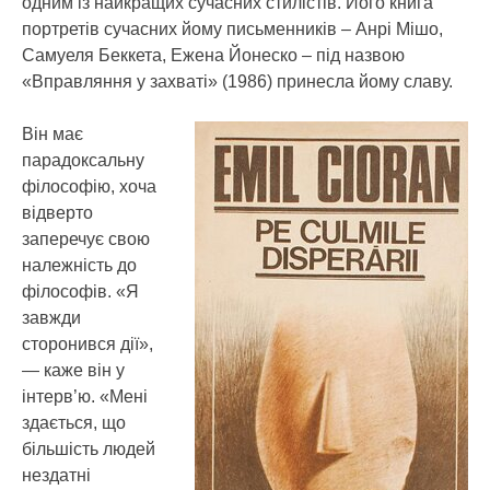
одним із найкращих сучасних стилістів. Його книга
портретів сучасних йому письменників – Анрі Мішо,
Самуеля Беккета, Ежена Йонеско – під назвою
«Вправляння у захваті» (1986) принесла йому славу.
Він має
парадоксальну
філософію, хоча
відверто
заперечує свою
належність до
філософів. «Я
завжди
сторонився дії»,
— каже він у
інтерв’ю. «Мені
здається, що
більшість людей
нездатні