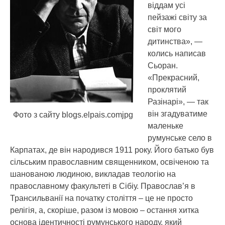
віддам усі
пейзажі світу за
світ мого
дитинства», —
колись написав
Сьоран.
«Прекрасний,
проклятий
Разінарі», — так
він згадуватиме
Фото з сайту blogs.elpais.comjpg
маленьке
румунське село в
Карпатах, де він народився 1911 року. Його батько був
сільським православним священником, освіченою та
шанованою людиною, викладав теологію на
православному факультеті в Сібіу. Православ’я в
Трансильванії на початку століття – це не просто
релігія, а, скоріше, разом із мовою – остання хитка
основа ідентичності румунського народу, який