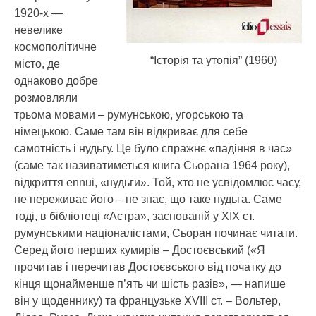
1920-х —
невелике
космополітичне
“Історія та утопія” (1960)
місто, де
однаково добре
розмовляли
трьома мовами – румунською, угорською та
німецькою. Саме там він відкриває для себе
самотність і нудьгу. Це було спражнє «падіння в час»
(саме так називатиметься книга Сьорана 1964 року),
відкриття ennui, «нудьги». Той, хто не усвідомлює часу,
не переживає його – не знає, що таке нудьга. Саме
тоді, в бібліотеці «Астра», заснованій у ХІХ ст.
румунськими націоналістами, Сьоран починає читати.
Серед його перших кумирів – Достоєвський («Я
прочитав і перечитав Достоєвського від початку до
кінця щонайменше п’ять чи шість разів», — напише
він у щоденнику) та французьке XVIII ст. – Вольтер,