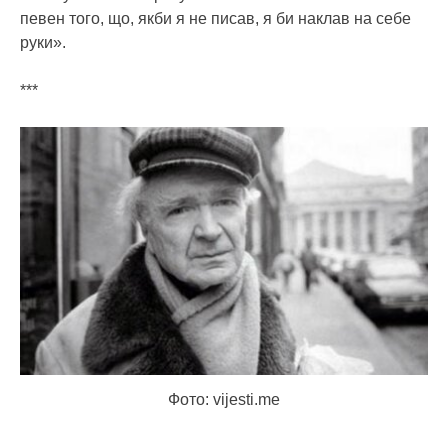
певен того, що, якби я не писав, я би наклав на себе
руки».
***
Фото: vijesti.me