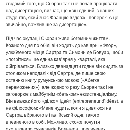
свідомий того, що Сьоран так і не почав працювати
над дисертацією, визнає, що «він єдиний із наших
студентів, який знає Францію вздовж і поперек. А це,
звичайно, важливіше за дисертацію».
Під час окупації Сьоран живе богемним життям.
Кожного дня по обіді він ходить до кав’ярні «Флор»,
улюбленого місця Сартра та Симони де Бовуар, щоби
«погрітися»: це єдина кав’ярня у кварталі, яка
обігрівається. Близько дванадцяти годин він сидить за
столиком неподалік від Сартра, де пише свою
останню книгу румунською мовою («Абетка
переможених»), але жодного разу Сьоран так і не
заговорює з майбутнім «батьком» екзистенціалізму.
Він вважає його «ділком ідей» (entrepreneur d’idées), а
не філософом: «Мене нудить, коли я дивлюся на
Сартра, вбраного в італійський одяг, такого
впевненого в собі. Можливо, схоже почуття
охоплювало сучасників Вольтера, пресичених