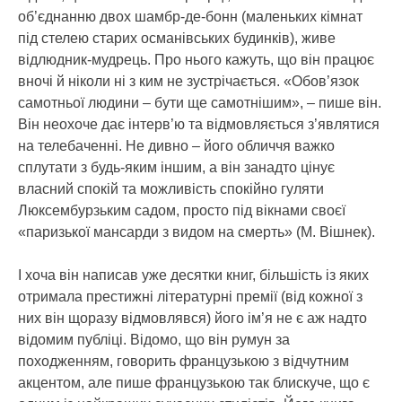
об’єднанню двох шамбр-де-бонн (маленьких кімнат
під стелею старих османівських будинків), живе
відлюдник-мудрець. Про нього кажуть, що він працює
вночі й ніколи ні з ким не зустрічається. «Обов’язок
самотньої людини – бути ще самотнішим», – пише він.
Він неохоче дає інтерв’ю та відмовляється з’являтися
на телебаченні. Не дивно – його обличчя важко
сплутати з будь-яким іншим, а він занадто цінує
власний спокій та можливість спокійно гуляти
Люксембурзьким садом, просто під вікнами своєї
«паризької мансарди з видом на смерть» (М. Вішнек).
І хоча він написав уже десятки книг, більшість із яких
отримала престижні літературні премії (від кожної з
них він щоразу відмовлявся) його ім’я не є аж надто
відомим публіці. Відомо, що він румун за
походженням, говорить французькою з відчутним
акцентом, але пише французькою так блискуче, що є