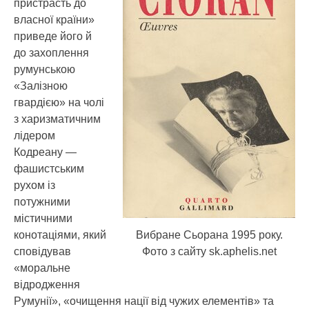
пристрасть до
власної країни»
приведе його й
до захоплення
румунською
«Залізною
гвардією» на чолі
з харизматичним
лідером
Кодреану —
фашистським
рухом із
потужними
містичними
Вибране Сьорана 1995 року.
конотаціями, який
Фото з сайту sk.aphelis.net
сповідував
«моральне
відродження
Румунії», «очищення нації від чужих елементів» та