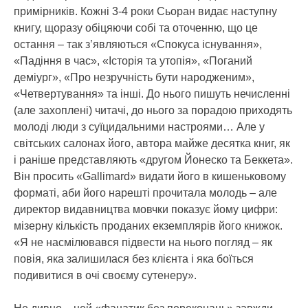
примірників. Кожні 3-4 роки Сьоран видає наступну
книгу, щоразу обіцяючи собі та оточенню, що це
остання – так з’являються «Спокуса існування»,
«Падіння в час», «Історія та утопія», «Поганий
деміург», «Про незручність бути народженим»,
«Четвертування» та інші. До нього пишуть нечисленні
(але захоплені) читачі, до нього за порадою приходять
молоді люди з суїцидальними настроями… Але у
світських салонах його, автора майже десятка книг, як
і раніше представляють «другом Йонеско та Беккета».
Він просить «Gallimard» видати його в кишеньковому
форматі, аби його нарешті прочитала молодь – але
директор видавництва мовчки показує йому цифри:
мізерну кількість проданих екземплярів його книжок.
«Я не насмілювався підвести на нього погляд – як
повія, яка залишилася без клієнта і яка боїться
подивитися в очі своєму сутенеру».