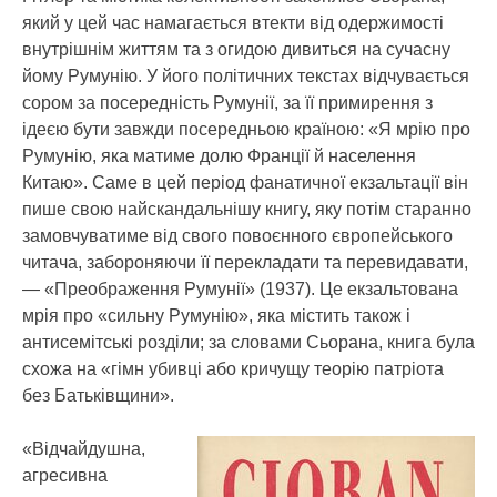
який у цей час намагається втекти від одержимості
внутрішнім життям та з огидою дивиться на сучасну
йому Румунію. У його політичних текстах відчувається
сором за посередність Румунії, за її примирення з
ідеєю бути завжди посередньою країною: «Я мрію про
Румунію, яка матиме долю Франції й населення
Китаю». Саме в цей період фанатичної екзальтації він
пише свою найскандальнішу книгу, яку потім старанно
замовчуватиме від свого повоєнного європейського
читача, забороняючи її перекладати та перевидавати,
— «Преображення Румунії» (1937). Це екзальтована
мрія про «сильну Румунію», яка містить також і
антисемітські розділи; за словами Сьорана, книга була
схожа на «гімн убивці або кричущу теорію патріота
без Батьківщини».
«Відчайдушна,
агресивна