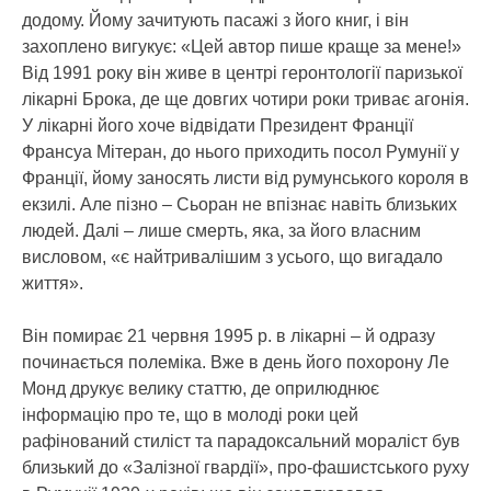
додому. Йому зачитують пасажі з його книг, і він
захоплено вигукує: «Цей автор пише краще за мене!»
Від 1991 року він живе в центрі геронтології паризької
лікарні Брока, де ще довгих чотири роки триває агонія.
У лікарні його хоче відвідати Президент Франції
Франсуа Мітеран, до нього приходить посол Румунії у
Франції, йому заносять листи від румунського короля в
екзилі. Але пізно – Сьоран не впізнає навіть близьких
людей. Далі – лише смерть, яка, за його власним
висловом, «є найтривалішим з усього, що вигадало
життя».
Він помирає 21 червня 1995 р. в лікарні – й одразу
починається полеміка. Вже в день його похорону Ле
Монд друкує велику статтю, де оприлюднює
інформацію про те, що в молоді роки цей
рафінований стиліст та парадоксальний мораліст був
близький до «Залізної гвардії», про-фашистського руху