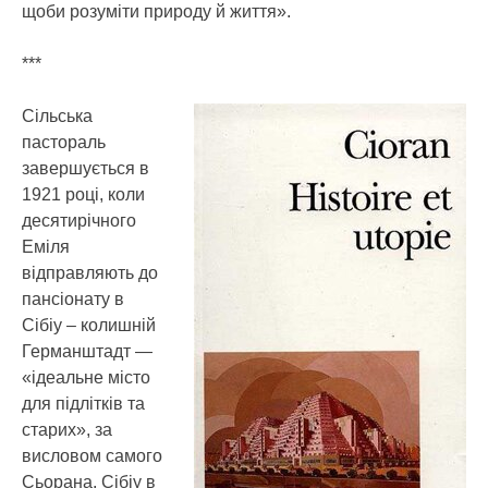
щоби розуміти природу й життя».
***
Сільська
пастораль
завершується в
1921 році, коли
десятирічного
Еміля
відправляють до
пансіонату в
Сібіу – колишній
Германштадт —
«ідеальне місто
для підлітків та
старих», за
висловом самого
Сьорана. Сібіу в