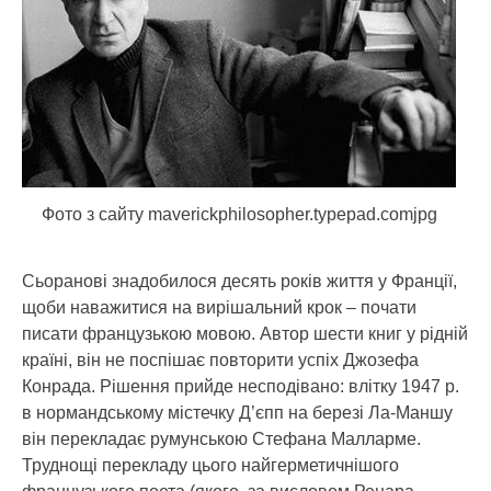
Фото з сайту maverickphilosopher.typepad.comjpg
Сьоранові знадобилося десять років життя у Франції,
щоби наважитися на вирішальний крок – почати
писати французькою мовою. Автор шести книг у рідній
країні, він не поспішає повторити успіх Джозефа
Конрада. Рішення прийде несподівано: влітку 1947 р.
в нормандському містечку Д’єпп на березі Ла-Маншу
він перекладає румунською Стефана Малларме.
Труднощі перекладу цього найгерметичнішого