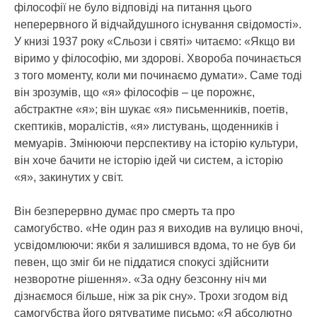
філософії не було відповіді на питання цього
неперервного й відчайдушного існування свідомості».
У книзі 1937 року «Сльози і святі» читаємо: «Якщо ви
віримо у філософію, ми здорові. Хвороба починається
з того моменту, коли ми починаємо думати». Саме тоді
він зрозумів, що «я» філософів – це порожнє,
абстрактне «я»; він шукає «я» письменників, поетів,
скептиків, моралістів, «я» листувань, щоденників і
мемуарів. Змінюючи перспективу на історію культури,
він хоче бачити не історію ідей чи систем, а історію
«я», закинутих у світ.
Він безперервно думає про смерть та про
самогубство. «Не один раз я виходив на вулицю вночі,
усвідомлюючи: якби я залишився вдома, то не був би
певен, що зміг би не піддатися спокусі здійснити
незворотне рішення». «За одну безсонну ніч ми
дізнаємося більше, ніж за рік сну». Трохи згодом від
самогубства його рятуватиме письмо: «Я абсолютно