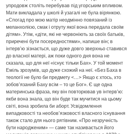
упродовж століть перебував під угорським впливом.
Мати викладала у школі й узагалі не була вірянкою.
«Спогад про мою матір неодмінно повязаний із
меланхолією, смак і отруту якої вона передала своїм
дітям». Утім, «діти, які не червоніють за своїх батьків,
приречені бути посередностями», напише він; в
інтерв’ю зізнається, що дуже довго зверхньо ставився
до власної матері, аж поки одного дня вона не
сказала, що для неї «існує тільки Бах». У той момент
Еміль зрозумів, що дуже схожий на неї. «Без Баха в
теології не було би предмету <…> Якщо є хтось, хто
зобов’язаний Баху всім – то це Бог». Є ще одна
материнська фраза, яку він повторював ув інтерв’ю:
якби вона знала, що він буде так мучитися на цьому
світі, вона зробила би аборт. Усвідомлення
випадковості та необов’язковості власного існування
також стало для нього рятівним. «Про незручність
бути народженим» — саме так називається його