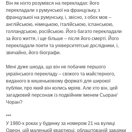
Він як ніхто розумівся на перекладах: його
перекладали з румунської на французьку, з
французької на румунську, і, звісно, з обох мов –
англійською, німецькою, італійською, іспанською,
голландською, російською. Його багато перекладали
за його життя, і ще більше – після його смерті. Його
перекладали поети та університетські дослідники, і,
звичайно, його біографи.
Мені дуже шкода, що він не побачив першого
українського перекладу – свіжого та майстерного,
виданого в кишеньковому форматі для широкої
публіки, про який він колись мріяв. Але хто він, цей
загадковий персонаж із подвійним іменем Сьоран/
Чоран?
***
У 1980-х роках у будинку за номером 21 на вулиці
Одеон, цій маленькій квартирці, облаштованій завдяки