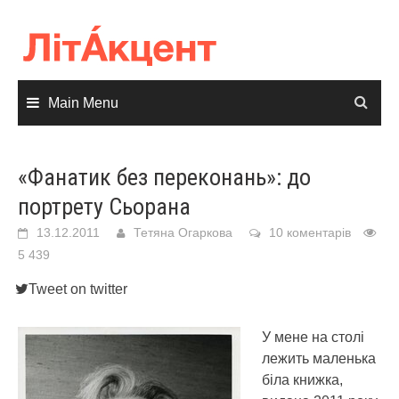
Skip
to
content
Main Menu
«Фанатик без переконань»: до
портрету Сьорана
13.12.2011
Тетяна Огаркова
10 коментарів
5 439
Tweet on twitter
У мене на столі
лежить маленька
біла книжка,