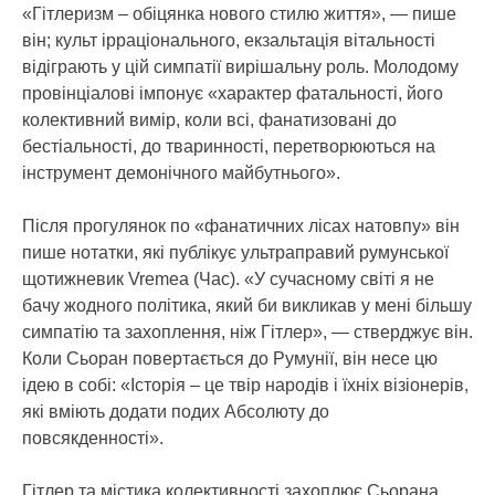
«Гітлеризм – обіцянка нового стилю життя», — пише
він; культ ірраціонального, екзальтація вітальності
відіграють у цій симпатії вирішальну роль. Молодому
провінціалові імпонує «характер фатальності, його
колективний вимір, коли всі, фанатизовані до
бестіальності, до тваринності, перетворюються на
інструмент демонічного майбутнього».
Після прогулянок по «фанатичних лісах натовпу» він
пише нотатки, які публікує ультраправий румунської
щотижневик Vremea (Час). «У сучасному світі я не
бачу жодного політика, який би викликав у мені більшу
симпатію та захоплення, ніж Гітлер», — стверджує він.
Коли Сьоран повертається до Румунії, він несе цю
ідею в собі: «Історія – це твір народів і їхніх візіонерів,
які вміють додати подих Абсолюту до
повсякденності».
Гітлер та містика колективності захоплює Сьорана,