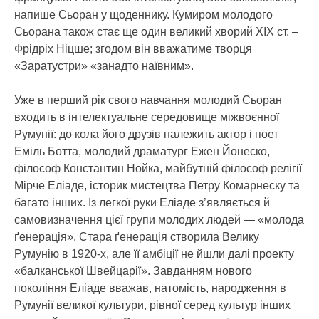
напише Сьоран у щоденнику. Кумиром молодого
Сьорана також стає ще один великий хворий ХІХ ст. –
Фрідріх Ніцше; згодом він вважатиме творця
«Заратустри» «занадто наївним».
Уже в перший рік свого навчання молодий Сьоран
входить в інтелектуальне середовище міжвоєнної
Румунії: до кола його друзів належить актор і поет
Еміль Ботта, молодий драматург Ежен Йонеско,
філософ Константин Нойка, майбутній філософ релігії
Мірче Еліаде, історик мистецтва Петру Комарнеску та
багато інших. Із легкої руки Еліаде з’являється й
самовизначення цієї групи молодих людей — «молода
ґенерація». Стара ґенерація створила Велику
Румунію в 1920-х, але її амбіції не йшли далі проекту
«балканської Швейцарії». Завданням нового
покоління Еліаде вважав, натомість, народження в
Румунії великої культури, рівної серед культур інших