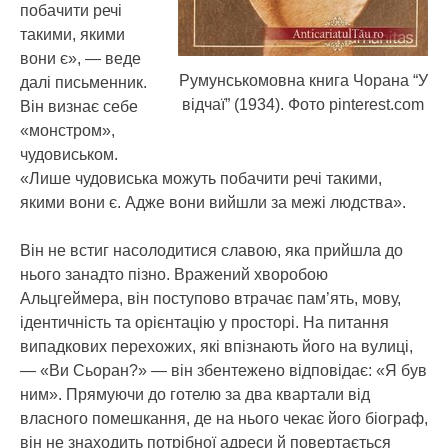
побачити речі
такими, якими
вони є», — веде
Румунськомовна книга Чорана “У
далі письменник.
відчаї” (1934). Фото pinterest.com
Він визнає себе
«монстром»,
чудовиськом.
«Лише чудовиська можуть побачити речі такими,
якими вони є. Адже вони вийшли за межі людства».
Він не встиг насолодитися славою, яка прийшла до
нього занадто пізно. Вражений хворобою
Альцгеймера, він поступово втрачає пам’ять, мову,
ідентичність та орієнтацію у просторі. На питання
випадкових перехожих, які впізнають його на вулиці,
— «Ви Сьоран?» — він збентежено відповідає: «Я був
ним». Прямуючи до готелю за два квартали від
власного помешкання, де на нього чекає його біограф,
він не знаходить потрібної адреси й повертається