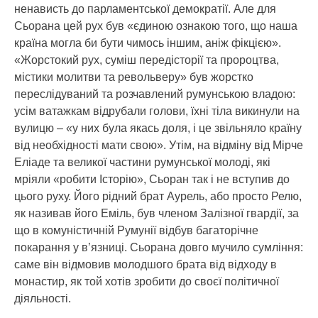
ненависть до парламентської демократії. Але для
Сьорана цей рух був «єдиною ознакою того, що наша
країна могла би бути чимось іншим, аніж фікцією».
«Жорстокий рух, суміш передісторії та пророцтва,
містики молитви та револьверу» був жорстко
переслідуваний та розчавлений румунською владою:
усім ватажкам відрубали голови, їхні тіла викинули на
вулицю – «у них була якась доля, і це звільняло країну
від необхідності мати свою». Утім, на відміну від Мірче
Еліаде та великої частини румунської молоді, які
мріяли «робити Історію», Сьоран так і не вступив до
цього руху. Його рідний брат Аурель, або просто Релю,
як називав його Еміль, був членом Залізної гвардії, за
що в комуністичній Румунії відбув багаторічне
покарання у в’язниці. Сьорана довго мучило сумління:
саме він відмовив молодшого брата від відходу в
монастир, як той хотів зробити до своєї політичної
діяльності.