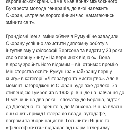
європейських країн. Саме в кав’ярнях міжвоєнного
Бухареста молода ґенерація, до якої належить і
Сьоран, «втрачає дорогоцінний час, намагаючись
змінити світ».
Грандіозні ідеї зі зміни обличчя Румунії не завадили
Сьорану успішно захистити дипломну роботу з
інтуїтивізму у філософії Бергсона та видати у 23 роки
свою першу книгу «На вершинах відчаю». Вона
відразу зробить його відомим – він отримає премію
Міністерства освіти Румунії за «найкращу першу
книгу» в категорії «Література та мистецтво». Але в
момент нагородження Сьоран буде вже далеко. За
стипендією Гумбольта в 1933 р. він їде на навчання до
Німеччини на два роки – спочатку до Берліна, відтак
до Дрездена, та, зрештою, до Мюнхена. Він на власні
очі бачить прихід Гітлера до влади, аутодафе,
погроми та збори нацистів. І ось читач Ніцше та
«філософ життя» підпадає під шарм гітлеризму.