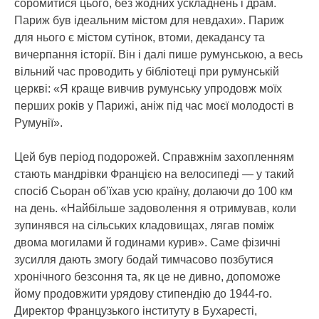
соромитися цього, без жодних ускладнень і драм.
Париж був ідеальним містом для невдахи». Париж
для нього є містом сутінок, втоми, декадансу та
вичерпання історії. Він і далі пише румунською, а весь
вільний час проводить у бібліотеці при румунській
церкві: «Я краще вивчив румунську упродовж моїх
перших років у Парижі, аніж під час моєї молодості в
Румунії».
Цей був період подорожей. Справжнім захопленням
стають мандрівки Францією на велосипеді — у такий
спосіб Сьоран об’їхав усю країну, долаючи до 100 км
на день. «Найбільше задоволення я отримував, коли
зупинявся на сільських кладовищах, лягав поміж
двома могилами й годинами курив». Саме фізичні
зусилля дають змогу бодай тимчасово позбутися
хронічного безсоння та, як це не дивно, допоможе
йому продовжити урядову стипендію до 1944-го.
Директор Французького інституту в Бухаресті,