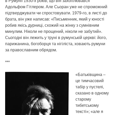
в Румунії 1930-х років; що він захоплювався
Адольфом Гітлером. Але Сьоран уже не спроможний
підтверджувати чи спростовувати. 1979-го, в листі до
брата, він уже написав: «Письменник, який у юності
робив якісь дурниці, схожий на жінку з сумнівним
минулим. Ніколи не прощений, ніколи не забутий».
Сьогодні він лежить у труні в румунській церкві: його,
парижанина, богоборця та нігіліста, ховають румуни
за православним обрядом.
***
«Батьківщина –
це тимчасовий
табір у пустелі,
сказано в одному
старому
тибетському
тексті»; «але я