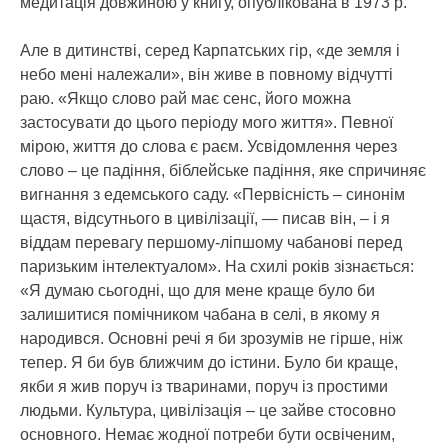
медитація довжиною у книгу, опублікована в 1973 р.
Але в дитинстві, серед Карпатських гір, «де земля і
небо мені належали», він живе в повному відчутті
раю. «Якщо слово рай має сенс, його можна
застосувати до цього періоду мого життя». Певної
мірою, життя до слова є раєм. Усвідомлення через
слово – це падіння, біблейське падіння, яке спричиняє
вигнання з едемського саду. «Первісність – синонім
щастя, відсутнього в цивілізації, — писав він, – і я
віддам перевагу першому-ліпшому чабанові перед
паризьким інтелектуалом». На схилі років зізнається:
«Я думаю сьогодні, що для мене краще було би
залишитися помічником чабана в селі, в якому я
народився. Основні речі я би зрозумів не гірше, ніж
тепер. Я би був ближчим до істини. Було би краще,
якби я жив поруч із тваринами, поруч із простими
людьми. Культура, цивілізація – це зайве стосовно
основного. Немає жодної потреби бути освіченим,