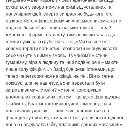
Не дивно – цей «фанатик без переконань» завжди
рухається у зворотному напрямі від усталених та
популярних ідей, уперто виправляє будь-кого, хто
називає його «філософом» чи «письменником», та не
поділяє більшої частини людських ілюзій. Істина?
«Брехня є формою таланту, тимчасом як повага до
істини сумісна із грубістю <…>», «Ми більше не
хочемо терпіти ваги істин, дозволити їм обдурювати
себе чи бути з ними у змові». Гуманізм? «Істини
гуманізму, віра в людину та інші подібні речі – мають
лише силу фікції <…> Захід був цими істинами, що
тепер перетворилися на фікції, на тіні. Він їх тягне,
показує, але не нав’язує, вони перестали бути
загрозливими». Утопія? «Утопія, конструкція
досконалих соціальних систем – це дуже французька
слабкість; брак метафізичної уяви компенсується
політичною уявою», — пише він; «подивіться на
французьку виборчу кампанію: без утопічної складової
вона б нагадувала бійку власників дрібних магазинів».