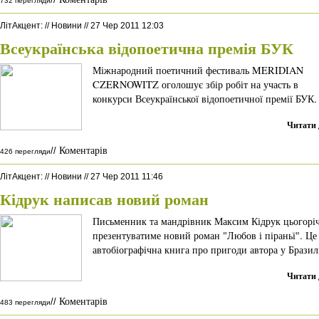
732 перегляди
ЛітАкцент
:
//
Новини
//
27 Чер 2011 12:03
Всеукраїнська відопоетична премія БУК
Міжнародний поетичний фестиваль MERIDIAN
CZERNOWITZ оголошує збір робіт на участь в
конкурси Всеукраїнської відопоетичної премії БУК.
Читати 
Коментарів
//
426 перегляди
ЛітАкцент
:
//
Новини
//
27 Чер 2011 11:46
Кідрук написав новий роман
Письменник та мандрівник Максим Кідрук цьогорі
презентуватиме новий роман "Любов і піраньї". Це
автобіографічна книга про пригоди автора у Бразилі
Читати 
Коментарів
//
483 перегляди