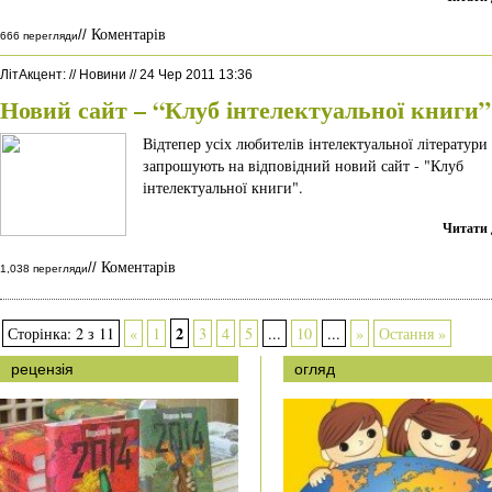
Коментарів
//
666 перегляди
ЛітАкцент
:
//
Новини
//
24 Чер 2011 13:36
Новий сайт – “Клуб інтелектуальної книги”
Відтепер усіх любителів інтелектуальної літератури
запрошують на відповідний новий сайт - "Клуб
інтелектуальної книги".
Читати 
Коментарів
//
1,038 перегляди
2
Сторінка: 2 з 11
«
1
3
4
5
...
10
...
»
Остання »
рецензія
огляд