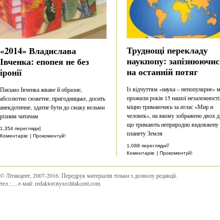
Труднощі перекладу
«2014» Владислава
наукпопу: запізнюючис
Івченка: епопея не без
на останній потяг
іронії
Із відчуттям «наука – непопулярне» 
Письмо Івченка жваве й образне,
прожили років 15 нашої незалежності
абсолютно сюжетне, пригодницьке, досить
міцно тримаючись за атлас «Мир и
анекдотичне, здатне бути до смаку вельми
человек», на якому зображено двох ді
різним читачам
що тримають неприродно видовжену
|
1,354 перегляди
планету Земля
Коментарів: | Прокоментуй!
//
1,088 перегляди
Коментарів: | Прокоментуй!
© Літакцент, 2007-2016
.
Передрук матеріалів тільки з дозволу редакції.
тел.:
,
, е-маіl:
redaktor(вухо)litakcent.com