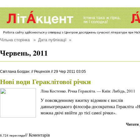
Робота сайту здійснюється у співпраці з Центром досліджень сучасної літератури при Н
Чільна сторінка
» Дата публікації »
Червень, 2011
Світлана Богдан
:
//
Рецензія
//
29 Чер 2011 03:05
Нові води Гераклітової річки
Ліна Костенко. Річка Геракліта. — Київ: Либідь, 2011
У повсякденному вжитку відомим є вислів
давньогрецького філософа-досократика Геракліта «
можна двічі ввійти до тієї самої річки».
Читати 
Коментарів
//
6,724 перегляди