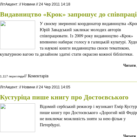
ЛітАкцент
:
//
Новини
//
24 Чер 2011 14:18
Видавництво «Крок» запрошує до співпраці
У своєму зверненні координатор видавництва «Кро
Юрій Завадський закликає молодих авторів
співпрацювати. Із 2009 року видавництво «Крок»
впевнено набирає голосу в галицькій культурі. Худ
та наукові книги видавництва своєю тематикою,
культурною вагою та дизайном здатні стати окрасою кожної бібліотеки.
Читати 
Коментарів
//
1,117 перегляди
ЛітАкцент
:
//
Новини
//
24 Чер 2011 14:05
Кустуріца пише книгу про Достоєвського
Відомий сербський режисер і музикант Емір Кустур
пише книгу про Достоєвського «Дорогий мій Федір
не виключає можливість зняти за нею фільм у
Петербурзі.
Читати 