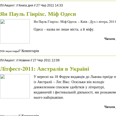
ЛітАкцент
:
//
Книга дня
//
27 Чер 2011 14:33
Ян Пауль Гінріхс. Міф Одеси
Ян Пауль Гінріхс. Міф Одеси. – Київ : Дух і літера, 201
Одеса – назва не лише міста, а й міфу.
Читати 
Коментарів
//
508 перегляди
ЛітАкцент
:
//
Новини
//
27 Чер 2011 12:09
Літфест-2011: Австралія в Україні
У вересні на 18 Форум видавців до Львова приїде п
із Австралії – Лес Вікс. Оскільки він володіє
довжелезним списком здобутків у літературі,
видавничій і фестивальній діяльності, ми розкажем
нього найцікавіше.
Читати 
Коментарів
//