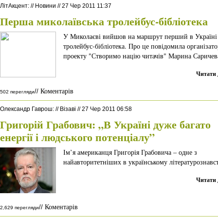
ЛітАкцент
:
//
Новини
//
27 Чер 2011 11:37
Перша миколаївська тролейбус-бібліотека
У Миколаєві вийшов на маршрут перший в Україні
тролейбус-бібліотека. Про це повідомила організато
проекту "Створимо націю читачів" Марина Саричев
Читати 
Коментарів
//
502 перегляди
Олександр Гаврош
:
//
Візаві
//
27 Чер 2011 06:58
Григорій Грабович: „В Україні дуже багато
енергії і людського потенціалу”
Ім’я американця Григорія Грабовича – одне з
найавторитетніших в українському літературознавст
Читати 
Коментарів
//
2,629 перегляди