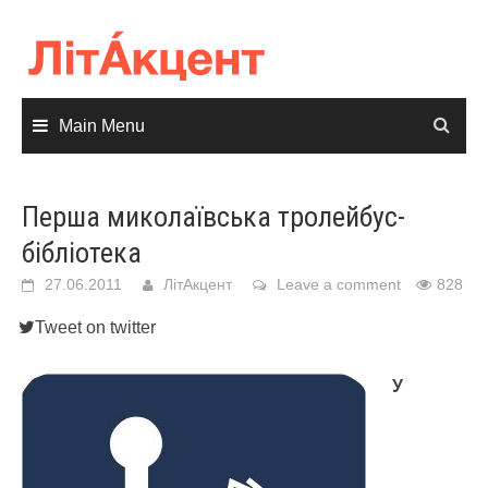
Skip
to
content
Main Menu
Перша миколаївська тролейбус-
бібліотека
27.06.2011
ЛітАкцент
Leave a comment
828
Tweet on twitter
У