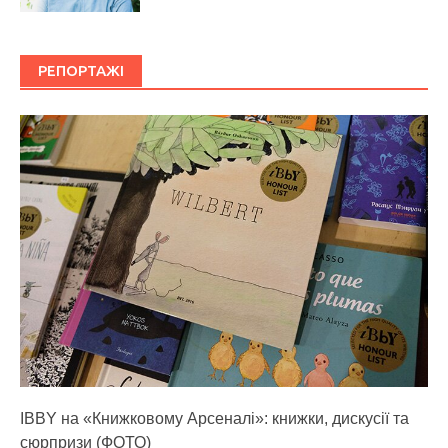
РЕПОРТАЖІ
IBBY на «Книжковому Арсеналі»: книжки, дискусії та
сюрпризи (ФОТО)