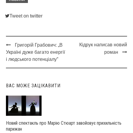
Tweet on twitter
Кідрук написав новий
Григорій Грабович: „В
Post
Україні дуже багато енергії
роман
navigation
і людського потенціалу”
ВАС МОЖЕ ЗАЦІКАВИТИ
Новий спектакль про Марію Стюарт завойовує прихильність
парижан