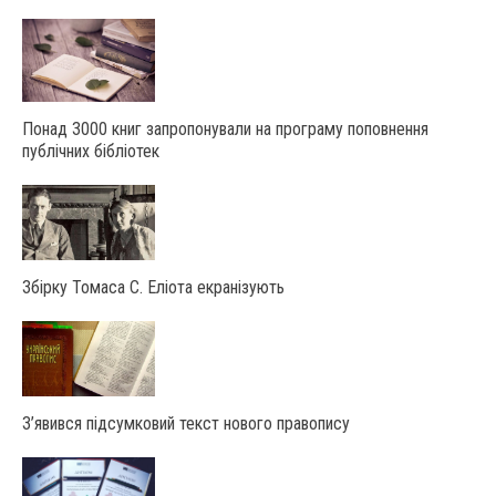
Понад 3000 книг запропонували на програму поповнення
публічних бібліотек
Збірку Томаса С. Еліота екранізують
З’явився підсумковий текст нового правопису