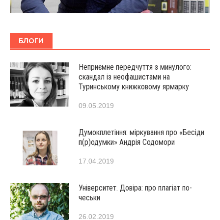
БЛОГИ
Неприємне передчуття з минулого:
скандал із неофашистами на
Туринському книжковому ярмарку
09.05.2019
Думокплетіння: міркування про «Бесіди
п(р)одумки» Андрія Содомори
17.04.2019
Університет. Довіра: про плагіат по-
чеськи
26.02.2019