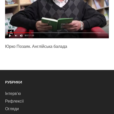
Юрко Позаяк. Англійська балада
РУБРИКИ
Інтерв'ю
Рефлексії
Огляди