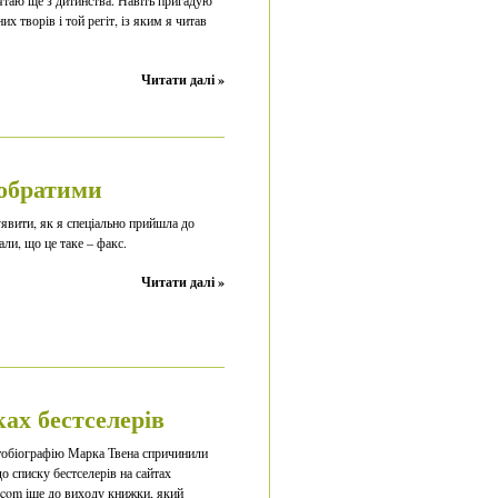
ятаю ще з дитинства. Навіть пригадую
х творів і той регіт, із яким я читав
Читати далі »
обратими
явити, як я спеціально прийшла до
али, що це таке – факс.
Читати далі »
ах бестселерів
тобіографію Марка Твена спричинили
о списку бестселерів на сайтах
com іще до виходу книжки, який