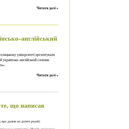
Читати далі »
їнсько–англійський
толицькому університеті презентували
й українсько–англійський словник
ть».
Читати далі »
 те, що написав
про далеко не дитячі реалії)