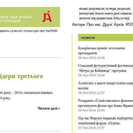
|
|
|
|
візаві
рефлексія
огляди
рецензія
|
|
|
|
репортаж
блоги
книга дня
новини
|
|
|
анонси
від редактора
бліц-огляд
Автори
Про нас
Друзі
Архів
RS
ліджень сучасної літератури при НаУКМА
новини
Букерівська премія: оголошено
претендентів
29 Лип 2016 12:28
Сільський футуристичний фестиваль
“Метро до Кибинець”: програма
ідери третього
28 Лип 2016 15:04
Агентство з якості вищої освіти зап
восени
нт року – 2010» визначили книжки-
28 Лип 2016 12:57
10 року.
Резиденти «Станіславського феноме
презентують фільм про Івано-Франк
Читати далі »
28 Лип 2016 10:05
Під час Форуму видавців відбудетьс
тематичний форум «Освіта»
27 Лип 2016 17:37