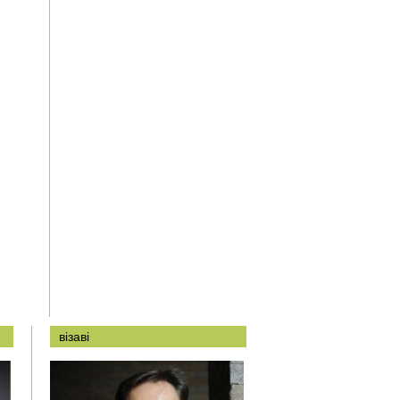
візаві