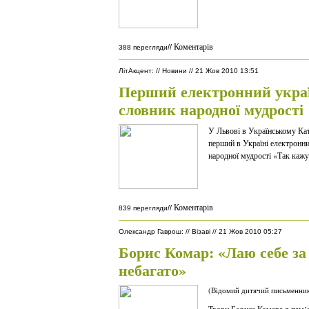
Коментарів
//
388 перегляди
ЛітАкцент
:
//
Новини
//
21 Жов 2010 13:51
Перший електронний укра
словник народної мудрості
У Львові в Українському Ка
перший в Україні електронни
народної мудрості «Так кажу
Коментарів
//
839 перегляди
Олександр Гаврош
:
//
Візаві
//
21 Жов 2010 05:27
Борис Комар: «Лаю себе за
небагато»
(Відомий дитячий письменник 