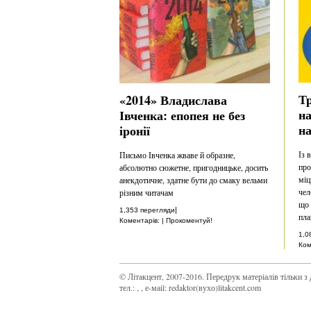
Т
«2014» Владислава
н
Івченка: епопея не без
на
іронії
Із 
Письмо Івченка жваве й образне,
про
абсолютно сюжетне, пригодницьке, досить
міц
анекдотичне, здатне бути до смаку вельми
чел
різним читачам
що 
|
1,353 перегляди
пла
Коментарів: | Прокоментуй!
1,0
Ком
© Літакцент, 2007-2016
.
Передрук матеріалів тільки з 
тел.:
,
, е-маіl:
redaktor(вухо)litakcent.com