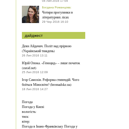
04 Лип 2016 17:04
Богдана Романцова
:
Чотири прогулянки в
літературних лісах
29 Чер 2016 16:10
дайджест
Деян Айдачич. Політ над прірвою
(Український тиждень)
26 Лип 2016 13:11
Юрій Опока. «Геноцид» – лише початок
(zaxid.net)
25 Лип 2016 12:09
Ігор Самохін. Реформа стипендій. Чого
боїться Міносвіти? (hromadske.ua)
18 Лип 2016 14:27
Погода
Погода у
Києві
вологість:
тиск:
вітер:
Погода в Івано-Франківську
Погода у