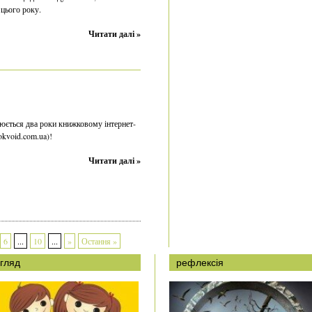
 цього року.
Читати далі »
нюється два роки книжковому інтернет-
kvoid.com.ua)!
Читати далі »
6
...
10
...
»
Остання »
гляд
рефлексія