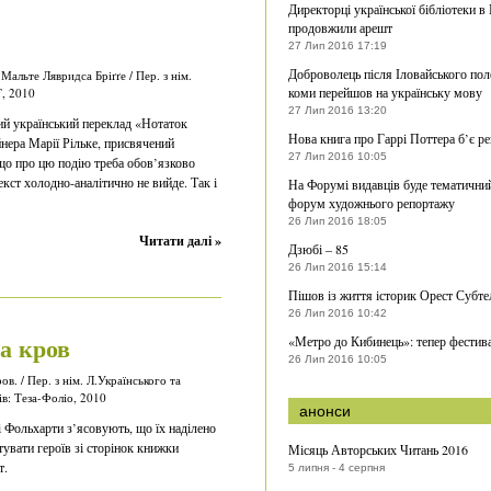
Директорці української бібліотеки в
продовжили арешт
27 Лип 2016 17:19
Доброволець після Іловайського пол
Мальте Лявридса Бріґґе / Пер. з нім.
коми перейшов на українську мову
Т, 2010
27 Лип 2016 13:20
й український переклад «Нотаток
Нова книга про Гаррі Поттера б’є р
нера Марії Рільке, присвячений
27 Лип 2016 10:05
 що про цю подію треба обов’язково
текст холодно-аналітично не вийде. Так і
На Форумі видавців буде тематични
форум художнього репортажу
26 Лип 2016 18:05
Читати далі »
Дзюбі – 85
26 Лип 2016 15:14
Пішов із життя історик Орест Субте
26 Лип 2016 10:42
а кров
«Метро до Кибинець»: тепер фестив
26 Лип 2016 10:05
в. / Пер. з нім. Л.Українського та
в: Теза-Фоліо, 2010
анонси
 Фольхарти з’ясовують, що їх наділено
увати героїв зі сторінок книжки
Місяць Авторських Читань 2016
т.
5 липня - 4 серпня