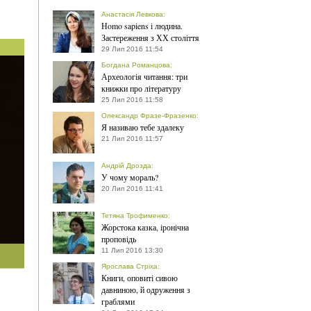
Анастасія Левкова
:
Нomo sapiens і людина.
Застереження з ХХ століття
29 Лип 2016 11:54
Богдана Романцова
:
Археологія читання: три
книжки про літературу
25 Лип 2016 11:58
Олександр Фразе-Фразенко
:
Я називаю тебе здалеку
21 Лип 2016 11:57
Андрій Дрозда
:
У чому мораль?
20 Лип 2016 11:41
Тетяна Трофименко
:
Жорстока казка, іронічна
проповідь
11 Лип 2016 13:30
Ярослава Стріха
:
Книги, оповиті сивою
давниною, й одруження з
граблями