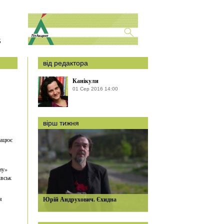
S
від редактора
Канікули
01 Сер 2016 14:00
вірш тижня
рацює
ну»
івськ
я
Юрій Андрухович. Єхидна