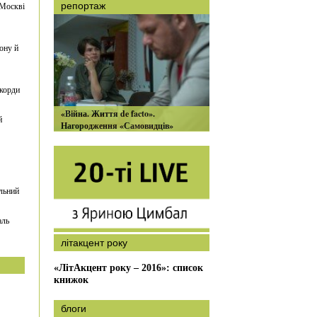
 Москві
репортаж
ону й
екорди
«Війна. Життя de facto».
й
Нагородження «Самовидців»
льний
аль
літакцент року
«ЛітАкцент року – 2016»: список
книжок
блоги