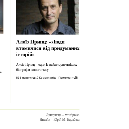
Алоїз Принц: «Люди
втомилися від придуманих
історій»
Алоїз Принц – один із найавторитетніших
біографів нашого часу
й!
//
858 перегляди
Коментарів: | Прокоментуй!
Двигунець – Wordpress
Дизайн – Юрій М. Барабаш