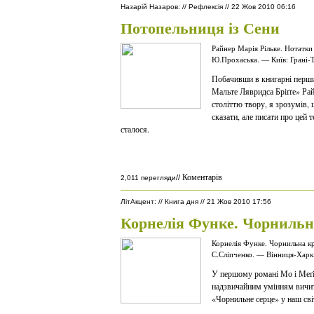
Назарій Назаров
:
//
Рефлексія
//
22 Жов 2010 06:16
Потопельниця із Сени
Райнер Марія Рільке. Нотатки 
Ю.Прохаська. — Київ: Грані-
Побачивши в книгарні перши
Мальте Лявридса Бріґґе» Рай
століттю твору, я зрозумів,
сказати, але писати про цей 
сталося.
Коментарів
//
2,011 перегляди
ЛітАкцент
:
//
Книга дня
//
21 Жов 2010 17:56
Корнелія Функе. Чорнильн
Корнелія Функе. Чорнильна кро
С.Сліпченко. — Вінниця-Харкі
У першому романі Мо і Меґі
надзвичайним умінням вичит
«Чорнильне серце» у наш сві