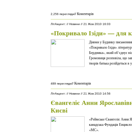
Коментарів
//
2,256 перегляди
ЛітАкцент
:
//
Новини
//
21 Жов 2010 16:03
«Покривало Ізіди» — для 
Днями у Будинку письменник
«Покривало Ізіди» літератур
Бердника», який об’єднує ві
Громовиця розповіла, що зав
творів батька розійдеться в 
Коментарів
//
489 перегляди
ЛітАкцент
:
//
Новини
//
21 Жов 2010 14:56
Євангеліє Анни Ярославів
Києві
«Реймське Євангеліє Анни Я
канадська Фундація Енциклоп
«МС».