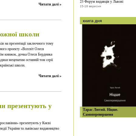
23 Форум видавців у Львові
Читати далі »
15-18 вересня
книга дня
кожної школи
ів на презентації заключного тому
ного проекту «Всесвіт Олеся
сім книжок, дочка Олеся Бердника
дяки меценатам останній том серії
українські школи.
Читати далі »
ни презентують у
Тарас Лютий. Ніцше.
Самоперевершеня
рославівни» презентують у Києві
едії України та львівське видавництво