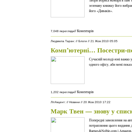
Твори Бориса Комара я пам’
зеленаву книжку його вибрани
його «Диваків».
Коментарів
//
7,048 перегляди
Людмила Таран
:
//
Блоги
//
21 Жов 2010 05:05
Комп’ютерні… Посестри-п
Сучасній молоді-юні важко у
одного офісу, аби мені показ
Коментарів
//
1,202 перегляди
ЛітАкцент
:
//
Новини
//
20 Жов 2010 17:22
Марк Твен — знову у списк
Попередні замовлення на ав
потрапляння цього видання д
Barnes&Noble.com і Amazon.