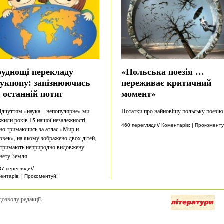
руднощі перекладу
«Польська поезія …
аукпопу: запізнюючись
переживає критичний
 останній потяг
момент»
відчуттям «наука – непопулярне» ми
Нотатки про найновішу польську поезію
жили років 15 нашої незалежності,
//
460 перегляди
Коментарів: | Прокоменту
но тримаючись за атлас «Мир и
овек», на якому зображено двох дітей,
тримають неприродно видовжену
нету Земля
//
87 перегляди
ентарів: | Прокоментуй!
дозволу редакції.