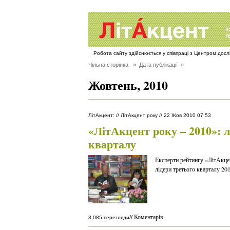
Робота сайту здійснюється у співпраці з Центром дос
Чільна сторінка
» Дата публікації »
Жовтень, 2010
ЛітАкцент
:
//
ЛітАкцент року
//
22 Жов 2010 07:53
«ЛітАкцент року – 2010»: л
кварталу
Експерти рейтингу «ЛітАкце
лідери третього кварталу 20
Коментарів
//
3,085 перегляди