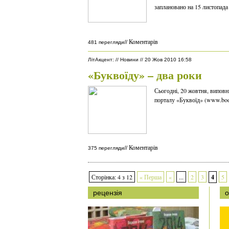
заплановано на 15 листопада
Коментарів
//
481 перегляди
ЛітАкцент
:
//
Новини
//
20 Жов 2010 16:58
«Буквоїду» – два роки
Сьогодні, 20 жовтня, випов
порталу «Буквоїд» (www.boo
Коментарів
//
375 перегляди
Сторінка: 4 з 12
« Перша
«
...
2
3
4
5
рецензія
о