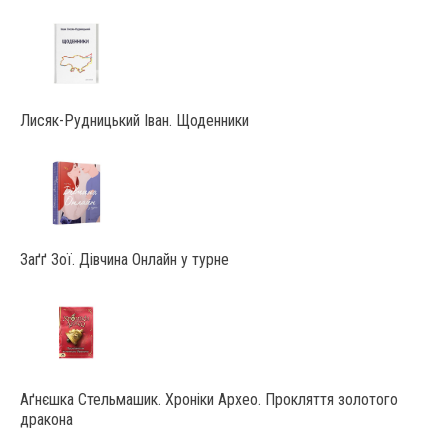
Лисяк-Рудницький Іван. Щоденники
Заґґ Зої. Дівчина Онлайн у турне
Аґнєшка Стельмашик. Хроніки Архео. Прокляття золотого
дракона