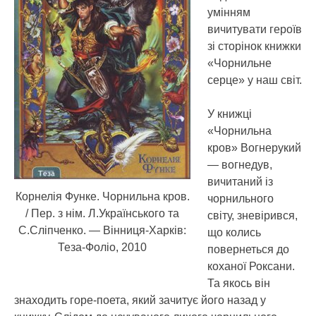
умінням
вичитувати героїв
зі сторінок книжки
«Чорнильне
серце» у наш світ.
У книжці
«Чорнильна
кров» Вогнерукий
— вогнедув,
вичитаний із
Корнелія Функе. Чорнильна кров.
чорнильного
/ Пер. з нім. Л.Українського та
світу, зневірився,
С.Сліпченко. — Вінниця-Харків:
що колись
Теза-Фоліо, 2010
повернеться до
коханої Роксани.
Та якось він
знаходить горе-поета, який зачитує його назад у