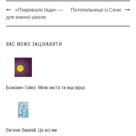
«Покривало Ізіди» —
Потопельниця із Сени
Post
для кожної школи
navigation
ВАС МОЖЕ ЗАЦІКАВИТИ
Божович Гойко. Межі міста та інші вірші
Євгенія Завалій. Це всі ми