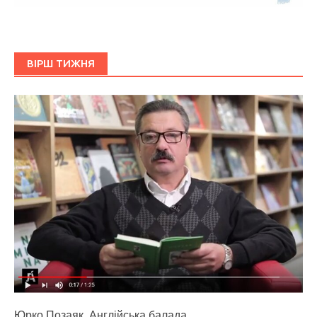
ВІРШ ТИЖНЯ
Юрко Позаяк. Англійська балада