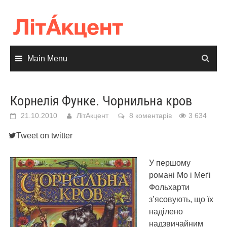
Skip
to
content
Main Menu
Корнелія Функе. Чорнильна кров
21.10.2010
ЛітАкцент
8 коментарів
3 634
Tweet on twitter
У першому
романі Мо і Меґі
Фольхарти
з’ясовують, що їх
наділено
надзвичайним