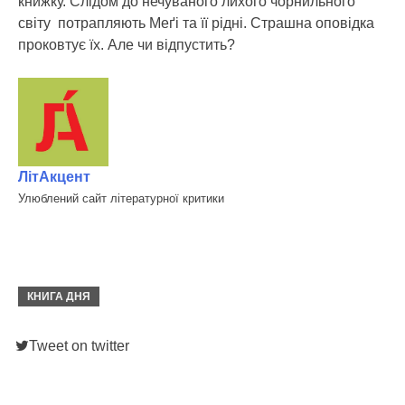
книжку. Слідом до нечуваного лихого чорнильного
світу потрапляють Меґі та її рідні. Страшна оповідка
проковтує їх. Але чи відпустить?
ЛітАкцент
Улюблений сайт літературної критики
КНИГА ДНЯ
Tweet on twitter