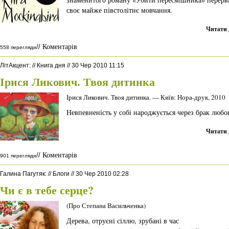
своє майже півстолітнє мовчання.
Читати 
Коментарів
//
558 перегляди
ЛітАкцент
:
//
Книга дня
//
30 Чер 2010 11:15
Ірися Ликович. Твоя дитинка
Ірися Ликович. Твоя дитинка. — Київ: Нора-друк, 2010
Невпевненість у собі народжується через брак любов
Читати 
Коментарів
//
901 перегляди
Галина Пагутяк
:
//
Блоги
//
30 Чер 2010 02:28
Чи є в тебе серце?
(Про Степана Васильченка)
Дерева, отруєні сіллю, зрубані в час