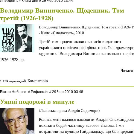
ЛітАкцент
:
//
Книга дня
//
29 Чер 2010 13:44
Володимир Винниченко. Щоденник. Том
третій (1926-1928)
Володимир Винниченко. Щоденник. Том третій (1926-1
- Київ: «Смолоскип», 2010
Третій том щоденникових записів видатного
українського політичного діяча, прозаїка, драматург
художника Володимира Винниченка охоплює періо
1926-1928 рр.
Читати 
Коментарів
//
1 139 перегляди
Віктор Неборак
:
//
Рефлексія
//
29 Чер 2010 03:48
Уявні подорожі в минуле
(Львівська проза Андрія Содомори)
Колись мені вдалося намовити Андрія Олександров
показати бодай частинку «свого» Львова. І ми
потрапили на вулицю Гайдамацьку, що біля церкви 