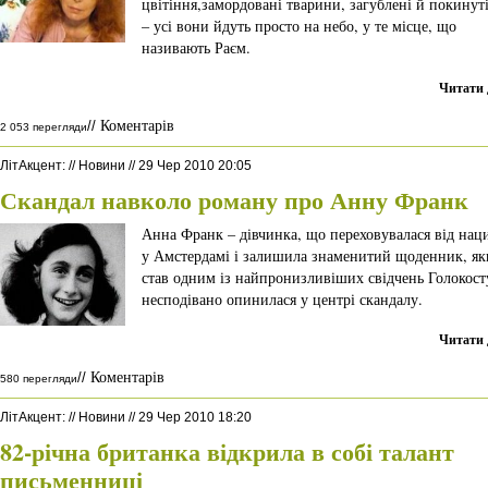
цвітіння,замордовані тварини, загублені й покинуті
– усі вони йдуть просто на небо, у те місце, що
називають Раєм.
Читати 
Коментарів
//
2 053 перегляди
ЛітАкцент
:
//
Новини
//
29 Чер 2010 20:05
Скандал навколо роману про Анну Франк
Анна Франк – дівчинка, що переховувалася від нац
у Амстердамі і залишила знаменитий щоденник, я
став одним із найпронизливіших свідчень Голокос
несподівано опинилася у центрі скандалу.
Читати 
Коментарів
//
580 перегляди
ЛітАкцент
:
//
Новини
//
29 Чер 2010 18:20
82-річна британка відкрила в собі талант
письменниці