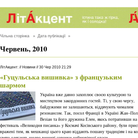
Чільна сторінка
» Дата публікації »
Червень, 2010
ЛітАкцент
:
//
Новини
//
30 Чер 2010 21:29
«Гуцульська вишивка» з французьким
шармом
Україна вже давно захоплює своєю культурою та
мистецтвом закордонних гостей. Ті, у свою чергу,
байдужими не залишаються, віддячують чималим
резонансом. Так, посол Франції в Україні Жан–Пол
Везіан та його дружина Елен, якось потрапивши на
фестиваль «Великодня писанка» у Космачі Косівського району, були при
вражені тим, як мешканці цього краю віддають пошану традиціям і на к
свято одягають щедро вишиті сорочки неймовірної краси.