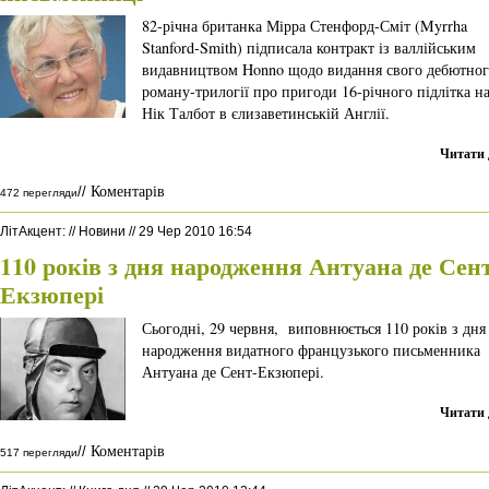
82-річна британка Мірра Стенфорд-Сміт (Myrrha
Stanford-Smith) підписала контракт із валлійським
видавництвом Honno щодо видання свого дебютно
роману-трилогії про пригоди 16-річного підлітка на
Нік Талбот в єлизаветинській Англії.
Читати 
Коментарів
//
472 перегляди
ЛітАкцент
:
//
Новини
//
29 Чер 2010 16:54
110 років з дня народження Антуана де Сен
Екзюпері
Сьогодні, 29 червня, виповнюється 110 років з дня
народження видатного французького письменника
Антуана де Сент-Екзюпері.
Читати 
Коментарів
//
517 перегляди