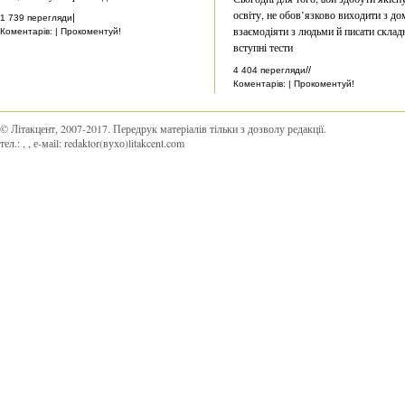
освіту, не обов’язково виходити з до
|
1 739 перегляди
взаємодіяти з людьми й писати склад
Коментарів: | Прокоментуй!
вступні тести
//
4 404 перегляди
Коментарів: | Прокоментуй!
© Літакцент, 2007-2017
.
Передрук матеріалів тільки з дозволу редакції.
тел.:
,
, е-маіl:
redaktor(вухо)litakcent.com