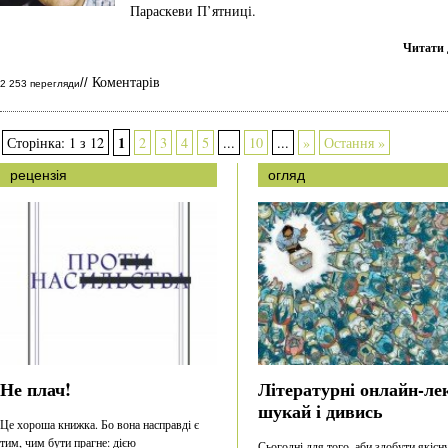
Параскеви П’ятниці.
Читати 
Коментарів
//
2 253 перегляди
1
Сторінка: 1 з 12
2
3
4
5
...
10
...
»
Остання »
рецензія
огляд
Не плач!
Літературні онлайн-лек
шукай і дивись
Це хороша книжка. Бо вона насправді є
тим, чим бути прагне: дією
Сьогодні для того, аби здобути якісн