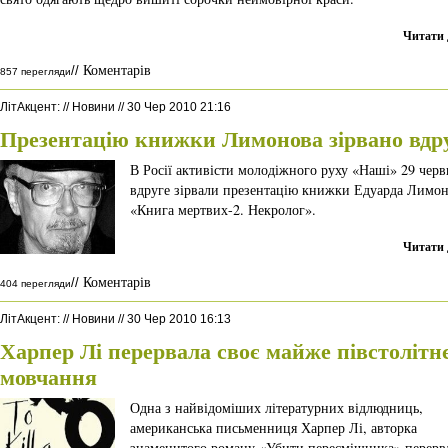
Читати 
Коментарів
//
857 перегляди
ЛітАкцент
:
//
Новини
//
30 Чер 2010 21:16
Презентацію книжки Лимонова зірвано вдр
В Росії активісти молодіжного руху «Наші» 29 черв
вдруге зірвали презентацію книжки Едуарда Лимо
«Книга мертвих-2. Некролог».
Читати 
Коментарів
//
404 перегляди
ЛітАкцент
:
//
Новини
//
30 Чер 2010 16:13
Харпер Лі перервала своє майже півстолітн
мовчання
Одна з найвідоміших літературних відлюдниць,
американська письменниця Харпер Лі, авторка
знаменитого роману «Убити пересмішника» перерв