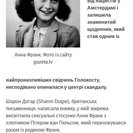
від нацистів у
Амстердамі і
залишила
знаменитий
щоденник, який
став одним із
Анна Франк. Фото із сайту
gazeta.lv
найпронизливіших свідчень Голокосту,
несподівано опинилася у центрі скандалу.
Шарон Догар (Sharon Dogar), британська
письменниця, написала книжку, у якій зокрема
висвітлила сексуальні стосунки Анни Франк з
хлопчиком Пітером ван Пельсом, який переховувався
разом із родиною Франк.