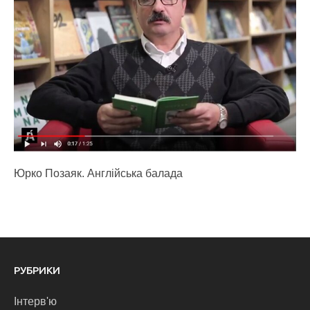
Юрко Позаяк. Англійська балада
РУБРИКИ
Інтерв'ю