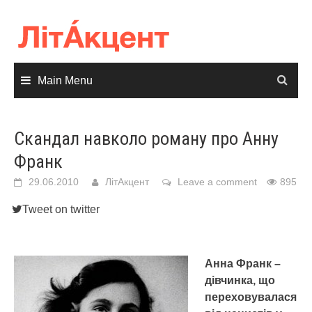
Skip
to
content
Main Menu
Скандал навколо роману про Анну
Франк
29.06.2010
ЛітАкцент
Leave a comment
895
Tweet on twitter
Анна Франк –
дівчинка, що
переховувалася