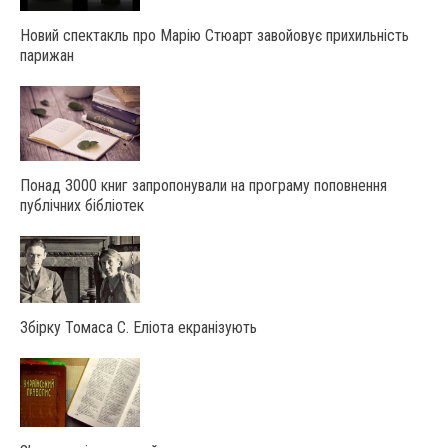
Новий спектакль про Марію Стюарт завойовує прихильність
парижан
Понад 3000 книг запропонували на програму поповнення
публічних бібліотек
Збірку Томаса С. Еліота екранізують