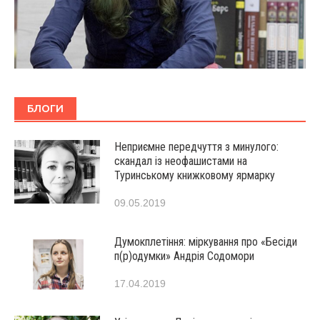
БЛОГИ
Неприємне передчуття з минулого:
скандал із неофашистами на
Туринському книжковому ярмарку
09.05.2019
Думокплетіння: міркування про «Бесіди
п(р)одумки» Андрія Содомори
17.04.2019