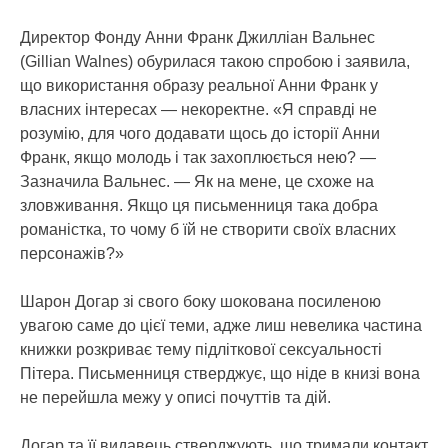
Директор Фонду Анни Франк Джилліан Вальнес
(Gillian Walnes) обурилася такою спробою і заявила,
що використання образу реальної Анни Франк у
власних інтересах — некоректне. «Я справді не
розумію, для чого додавати щось до історії Анни
Франк, якщо молодь і так захоплюється нею? —
Зазначила Вальнес. — Як на мене, це схоже на
зловживання. Якщо ця письменниця така добра
романістка, то чому б їй не створити своїх власних
персонажів?»
Шарон Догар зі свого боку шокована посиленою
увагою саме до цієї теми, адже лиш невелика частина
книжки розкриває тему підліткової сексуальності
Пітера. Письменниця стверджує, що ніде в книзі вона
не перейшла межу у описі почуттів та дій.
Догар та її видавець стверджують, що тримали контакт