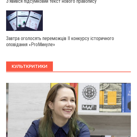
З’явився підсумковий текст нового правопису
Завтра оголосять переможців ІІ конкурсу історичного
оповідання «ProМинуле»
КУЛЬТКРИТИКИ