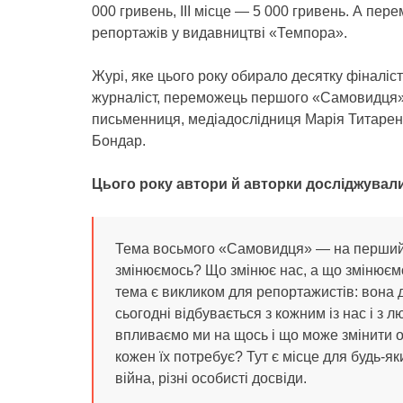
000 гривень, ІІІ місце — 5 000 гривень. А п
репортажів у видавництві «Темпора».
Журі, яке цього року обирало десятку фіналіс
журналіст, переможець першого «Самовидця» 
письменниця, медіадослідниця Марія Титаренк
Бондар.
Цього року автори й авторки досліджувал
Тема восьмого «Самовидця» — на перший п
змінюємось? Що змінює нас, а що змінюємо
тема є викликом для репортажистів: вона 
сьогодні відбувається з кожним із нас і з 
впливаємо ми на щось і що може змінити о
кожен їх потребує? Тут є місце для будь-яких
війна, різні особисті досвіди.