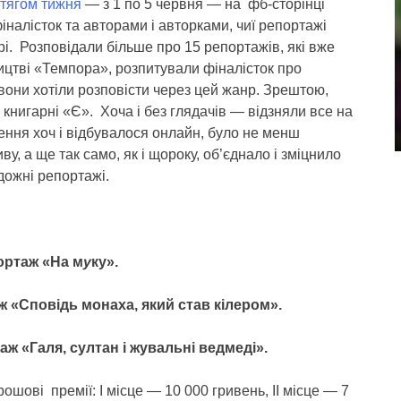
тягом тижня
— з 1 по 5 червня — на фб-сторінці
налісток та авторами і авторками, чиї репортажі
рі. Розповідали більше про 15 репортажів, які вже
ицтві «Темпора», розпитували фіналісток про
 вони хотіли розповісти через цей жанр. Зрештою,
книгарні «Є». Хоча і без глядачів — відзняли все на
ення хоч і відбувалося онлайн, було не менш
у, а ще так само, як і щороку, об’єднало і зміцнило
дожні репортажі.
ортаж «На м
у
ку».
ж
«Сповідь монаха, який став кілером»
.
таж
«Галя, султан і жувальні ведмеді»
.
шові премії: І місце — 10 000 гривень, ІІ місце — 7