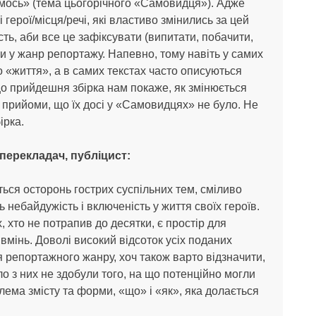
мось» (тема цьогорічного «Самовидця»). Адже
герої/місця/речі, які властиво змінились за цей
сть, аби все це зафіксувати (випитати, побачити,
и у жанр репортажу. Напевно, тому навіть у самих
 «життя», а в самих текстах часто описуються
 що прийдешня збірка нам покаже, як змінюється
і прийоми, що їх досі у «Самовидцях» не було. Не
ірка.
перекладач, публіцист:
я осторонь гострих суспільних тем, сміливо
 небайдужість і включеність у життя своїх героїв.
, хто не потрапив до десятки, є простір для
і вмінь. Доволі високий відсоток усіх поданих
я репортажного жанру, хоч також варто відзначити,
о з них не здобули того, на що потенційно могли
лема змісту та форми, «що» і «як», яка долається