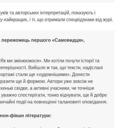
ків та авторських інтерпретацій, показують і
у найкращих, і ті, що отримали спецвідзнаки від журі.
т, переможець першого «Самовидця»,
к ми змінюємося». Ми хотіли почути історії та
еперішності. Вийшло ж так, що тексти, надіслані
епортажі стали ще «художнішими». Донести
разити ще й формою. Автори уже зовсім не
хенькі свідки, а активні учасники, чи точніше
м уважно спостерігати, тонко відчувати, ще й добре
ичайні події на повноцінні талановиті оповідання.
 нон-фікшн літератури: