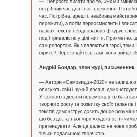
— Непросто писати про те, «Як ми змінює
потрібний час для спостереження. Потрібні 
час. Потрібна, врешті, неабияка майстерні
пережити), а потім переосмислити і вписат
назвах текстів неодноразово фігурує слово
події тривалістю у цілі життя. Прикметно,
сам репортаж. Як з’являються герої, теми 
вірите? Переконайтесь самі, коли вийде зб
Андрій Бондар, член журі, письменник, 
— Автори «Самовидця-2020» не залишаютьс
описують свій і чужий досвід, демонструють
У кожного з десяти переможців і в багатьох
творчого росту та розвитку своїх талантів 
текстів демонструє досить добре розумінн
що без достатньої міри «художності» чимал
претендувати. Але це далеко не нова проб
тільки подальшою творчістю.