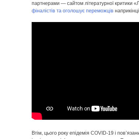
партнерами — сайтом літературної критики 
фіналістів та оголошує переможців
наприкінці
Втім, цього року епідемія COVID-19 і пов’язан