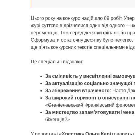
Цього року на конкурс надійшло 89 робіт. Упе
журі суттєво відрізнялися один від одного — к
переможців. Тож серед десятки фіналістів пр
Сформувати остаточну десятку було нелегко, то
ще п’ять конкурсних текстів спеціальними від
Це спеціальні відзнаки:
За сміливість у висвітленні замовчу
З
а актуалізацію соціально значущої
За збереження втраченого:
Настя Дзю
За широкий горизонт в описуванні ло
«
Станіславський
Франківський феноме
За мистецтво запам’ятовувати імена і
біженців?»
У репортажі
«Хрестик» Ольга Карі
говорить п