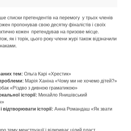
рше списки претендентів на перемогу у трьох членів
ожен пропонував свою десятку фіналістів і своїх
актично кожен претендував на призове місце.
ж, як і торік, цього року члени журі також відзначили
знаками.
ваних тем:
Ольга Карі «Хрестик»
 проблеми:
Марія Ханіна «Чому ми не хочемо дітей?»
бак «Різдво з дивною граматикою»
кальної історії:
Михайло Янишівський
н»
 відтворювати історії:
Анна Романдаш «Як звати
ро тему менструації і відкриває цілий пласт