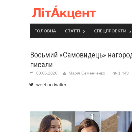
Skip
to
content
ГОЛОВНА
СТАТТІ
СПЕЦПРОЕКТИ
Восьмий «Самовидець» нагород
писали
09.06.2020
Марія Семенченко
1 449
Tweet on twitter