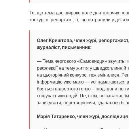
Те, що тема дає широке поле для творчих пошу
конкурсні репортажі, ті, що потрапили у десятк
Олег Криштопа, член журі, репортажис
журналіст, письменник:
— Тема чергового «Самовидця» звучить: «Я
рефлексії на тему життя у швидкоплинній т
на цьогорічний конкурс, теж змінилися. Р
інформацію уже мало — усі намагаються в
бояться відвертого гонзо – іноді вони не ти
співучасники подій. Це, втім, не заважає ї
записувати, перетворюючи, здавалося б, зв
Марія Титаренко, член журі, дослідниця