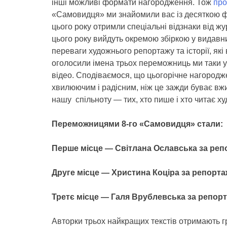
інші можливі формати нагородження. Тож
про
«Самовидця» ми знайомили вас із десяткою фі
цього року отримли спеціальні відзнаки від жу
цього року вийдуть окремою збіркою у видавн
переваги художнього репортажу та історії, які
оголосили імена трьох переможниць ми таки у 
відео. Сподіваємося, що цьогорічне нагородж
хвилюючим і радісним, ніж це зажди буває вжив
нашу спільноту — тих, хто пише і хто читає ху
Переможницями 8-го «Самовидця» стали:
Перше місце — Світлана Ославська за реп
Друге місце — Христина Коціра за репорта
Третє місце — Галя Врублевська за репор
Авторки трьох найкращих текстів отримають гро