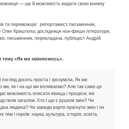
ереможниця — ще й можливість видати свою книжку
тів та переможців: репортажист, письменник,
Олег Криштопа; дослідниця нон-фікшн літератури,
о; письменник, перекладача, публіцист Андрій
и тему
«Як ми змінюємось».
огляд досить проста і зрозуміла. Як ми
 ми, як і на що ми впливаємо? Але так само ця
дає можливість описати явища і процеси, які
людством загалом. Хто і що є рушієм змін? Чи
дна людина? Чи завжди варто прагнути змін і чи
 тем і героїв: наука, культура, історія, освіта,