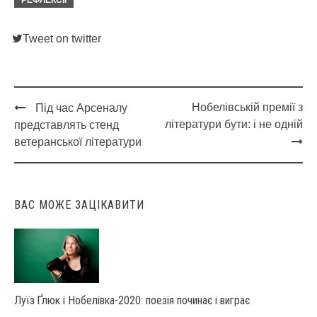
Tweet on twitter
Нобелівській премії з
Під час Арсеналу
Post
літератури бути: і не одній
представлять стенд
navigation
ветеранської літератури
ВАС МОЖЕ ЗАЦІКАВИТИ
Луїз Ґлюк і Нобелівка-2020: поезія починає і виграє