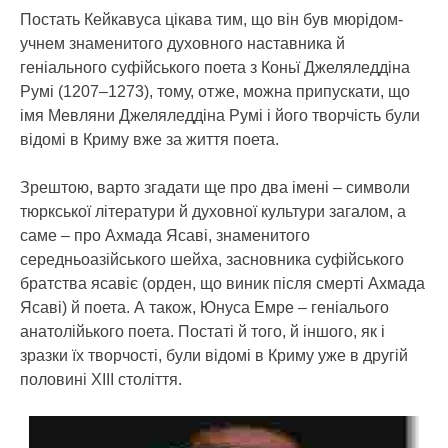
Постать Кейкавуса цікава тим, що він був мюрідом-
учнем знаменитого духовного наставника й
геніального суфійського поета з Коньї Джеляледдіна
Румі (1207–1273), тому, отже, можна припускати, що
імя Мевляни Джеляледдіна Румі і його творчість були
відомі в Криму вже за життя поета.
Зрештою, варто згадати ще про два імені – символи
тюркської літератури й духовної культури загалом, а
саме – про Ахмада Ясаві, знаменитого
середньоазійського шейха, засновника суфійського
братства ясавіє (орден, що виник після смерті Ахмада
Ясаві) й поета. А також, Юнуса Емре – геніалього
анатолійького поета. Постаті й того, й іншого, як і
зразки їх творчості, були відомі в Криму уже в другій
половині XIII століття.