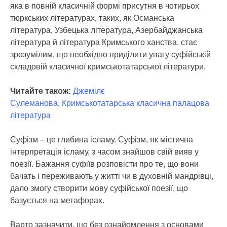
яка в повній класичній формі присутня в чотирьох
тюркських літературах, таких, як Османська
література, Узбецька література, Азербайджанська
література й література Кримського ханства, стає
зрозумілим, що необхідно приділити увагу суфійській
складовій класичної кримськотатарської літератури.
Читайте також:
Джемілє
Сулеманова. Кримськотатарська класична палацова
література
Суфізм – це глибина ісламу. Суфізм, як містична
інтерпретація ісламу, з часом знайшов свій вияв у
поезії. Бажання суфіїв розповісти про те, що вони
бачать і переживають у житті чи в духовній мандрівці,
дало змогу створити мову суфійської поезії, що
базується на метафорах.
Варто зазначити, що без ознайомлення з основами