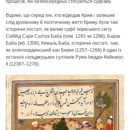
процесів, які безпосередньо стосуються суфізму.
Відомо, що серед тих, хто відвідав Крим і залишив
слід духовному й політичному житті Криму, були такі
історичні постаті, як великі суфії тюркського світу
Сеййід Сари Салтук Баба (пом. 1293 чи 1296), Барак
Баба (вб. 1308), Кемаль Баба, історичні постаті, такі,
як золотоординський хан Берке (1257–1266) й один із
останніх сельджуцьких султанів Рума Ізеддін Кейкавус
II (1238?–1278).