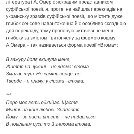
література і А. Омер є яскравим представником
суфійської поезії, я, проте, не найшла перекладів на
українську зразків суфійської поезії, що містить дуже
глибок сенсове навантаженна й є особливо складною
для перекладу, тому пропоную читачеві не менш
глибоку за змістом і витончену за формою кошму
А.Омера – так називається форма поезії «Втома»:
В зажуру доля вкинула мене,
Життя на чужині – не вдома: втома
Змагає тут. Не камінь серце, не
Тверде – я плачу: у сіроми –втома.
***
Перо моє геть одкидає. Щастя
Мчить на коні любові. Знапастя
Йому – за ристі впасти – не надасться
В повільнім русі: то й зникома втома.