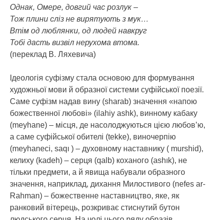
Однак, Омере, довгий час розлук –
Тож плини сліз не вирятують з мук…
Втім од люблянки, од людей навкруг
Тобі дасть визвіл нерухома втома.
(переклад В. Ляхевича)
Ідеологія суфізму стала основою для формування
художньої мови й образної системи суфійської поезії.
Саме суфізм надав вину (sharab) значення «напою
божественної любові» (ilahiy ashk), винному кабаку
(meyhane) – місця, де насолоджуються цією любов’ю,
а саме суфійської обителі (tekke), виночерпію
(meyhaneci, saqı ) – духовному наставнику ( murshid),
келиху (kadeh) – серця (qalb) коханого (ashık), не
тільки предмети, а й явища набували образного
значення, наприклад, дихання Милостивого (nefes ar-
Rahman) – божественне наставництво, яке, як
ранковий вітерець, розкриває стиснутий бутон
людського серця. На чолі цього ряду образів