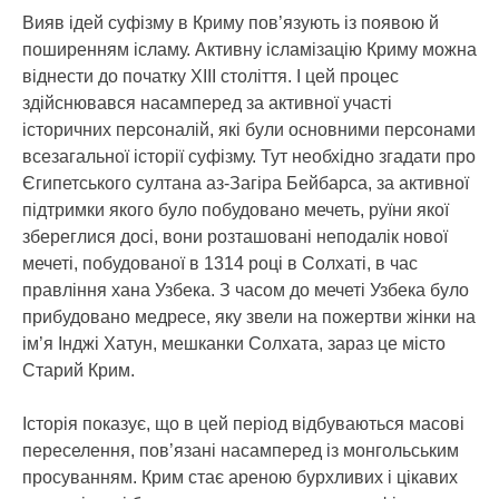
Вияв ідей суфізму в Криму пов’язують із появою й
поширенням ісламу. Активну ісламізацію Криму можна
віднести до початку XIII століття. І цей процес
здійснювався насамперед за активної участі
історичних персоналій, які були основними персонами
всезагальної історії суфізму. Тут необхідно згадати про
Єгипетського султана аз-Загіра Бейбарса, за активної
підтримки якого було побудовано мечеть, руїни якої
збереглися досі, вони розташовані неподалік нової
мечеті, побудованої в 1314 році в Солхаті, в час
правління хана Узбека. З часом до мечеті Узбека було
прибудовано медресе, яку звели на пожертви жінки на
ім’я Інджі Хатун, мешканки Солхата, зараз це місто
Старий Крим.
Історія показує, що в цей період відбуваються масові
переселення, пов’язані насамперед із монгольським
просуванням. Крим стає ареною бурхливих і цікавих