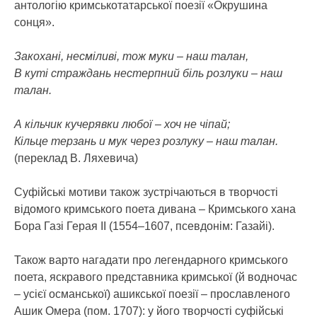
антологію кримськотатарської поезії «Окрушина
сонця».
Закохані, несміливі, тож муки – наш талан,
В куті страждань нестерпний біль розлуки – наш
талан.
А кільчик кучерявки любої – хоч не чіпай;
Кільце терзань и мук через розлуку – наш талан.
(переклад В. Ляхевича)
Суфійські мотиви також зустрічаються в творчості
відомого кримського поета дивана – Кримського хана
Бора Газі Герая II (1554–1607, псевдонім: Газайі).
Також варто нагадати про легендарного кримського
поета, яскравого представника кримської (й водночас
– усієї османської) ашикської поезії – прославленого
Ашик Омера (пом. 1707): у його творчості суфійські