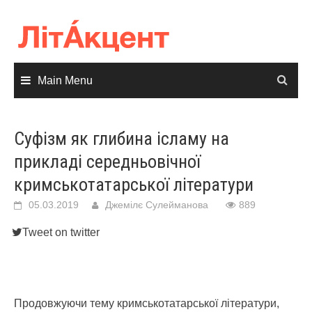
Skip
to
content
Main Menu
Суфізм як глибина ісламу на
прикладі середньовічної
кримськотатарської літератури
05.03.2019
Джемілє Сулейманова
889
Tweet on twitter
Продовжуючи тему кримськотатарської літератури,