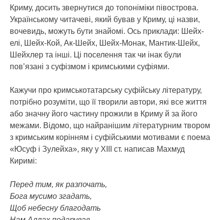
Криму, досить звернутися до топоніміки півострова.
Українському читачеві, який бував у Криму, ці назви,
вочевидь, можуть бути знайомі. Ось приклади: Шейх-
елі, Шейх-Кой, Ак-Шейх, Шейх-Монак, Мантик-Шейх,
Шейхлер та інші. Ці поселення так чи інак були
пов’язані з суфізмом і кримськими суфіями.
Кажучи про кримськотатарську суфійську літературу,
потрібно розуміти, що її творили автори, які все життя
або значну його частину прожили в Криму й за його
межами. Відомо, що найранішим літературним твором
з кримським корінням і суфійськими мотивами є поема
«Юсуф і Зулейха», яку у ХІІІ ст. написав Махмуд
Киримі:
Перед тим, як разпочать,
Бога мусимо згадать,
Щоб небесну благодать
Нам Аллах подарував.