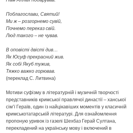
Поблагослави, Святий!
Ми ж – розгорнемо сувій,
Почнемо переказ свій.
Люд такого – не чував.
В оповісті двісті див…
Як Юсуф прекрасний жив.
Як собі Якуб тужив,
Тяжко важко горював.
(переклад С. Литвина)
Мотиви суфізму в літературній і музичній творчості
представників кримської правлячої династії – ханської
сім’ї Гераїв, один із найцікавіших моментів у класичній
кримськотатарській літературі. Для ознайомлення
пропоную уривок із газелі Шехбаз Герай Султана,
перекладений на українську мову і включений в