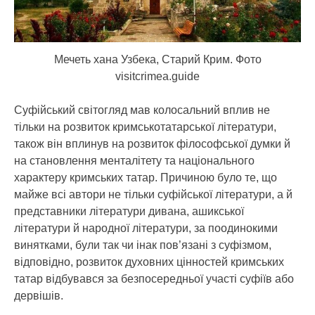
Мечеть хана Узбека, Старий Крим. Фото
visitcrimea.guide
Суфійський світогляд мав колосальний вплив не
тільки на розвиток кримськотатарської літератури,
також він вплинув на розвиток філософської думки й
на становлення менталітету та національного
характеру кримських татар. Причиною було те, що
майже всі автори не тільки суфійської літератури, а й
представники літератури дивана, ашикської
літератури й народної літератури, за поодинокими
винятками, були так чи інак пов’язані з суфізмом,
відповідно, розвиток духовних цінностей кримських
татар відбувався за безпосередньої участі суфіїв або
дервішів.