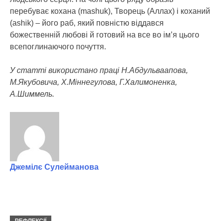
перебуває кохана (mashuk), Творець (Аллах) і коханий
(ashik) – його раб, який повністю віддався
божественній любові й готовий на все во ім’я цього
всепоглинаючого почуття.
У статті використано праці Н.Абдульваапова,
М.Якубовича, Х.Міннегулова, Г.Халимоненка,
А.Шиммель.
Джемілє Сулейманова
РЕФЛЕКСІЇ