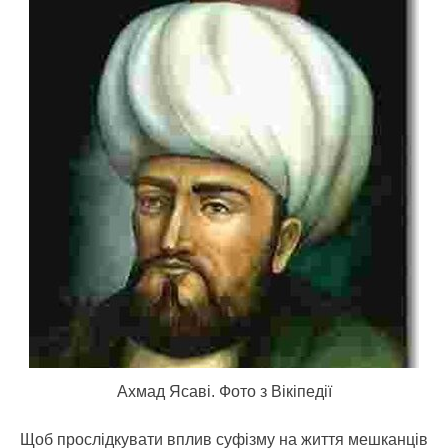
Ахмад Ясаві. Фото з Вікіпедії
Щоб прослідкувати вплив суфізму на життя мешканців