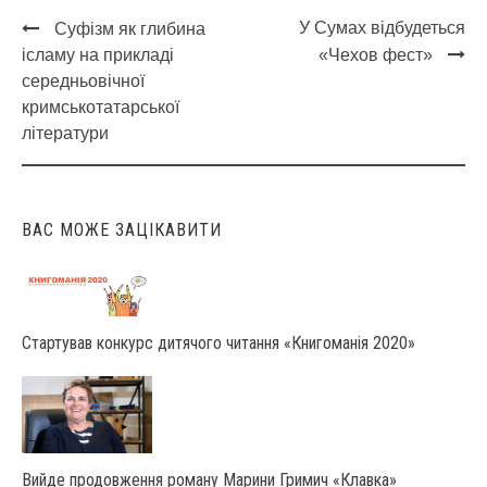
У Сумах відбудеться
Суфізм як глибина
Post
ісламу на прикладі
«Чехов фест»
navigation
середньовічної
кримськотатарської
літератури
ВАС МОЖЕ ЗАЦІКАВИТИ
Стартував конкурс дитячого читання «Книгоманія 2020»
Вийде продовження роману Марини Гримич «Клавка»