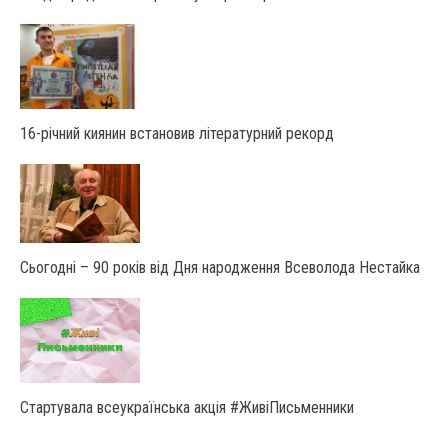
16-річний киянин встановив літературний рекорд
Сьогодні – 90 років від Дня народження Всеволода Нестайка
Стартувала всеукраїнська акція #ЖивіПисьменники