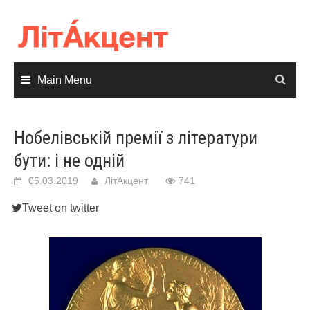
Skip
to
content
Main Menu
Нобелівській премії з літератури
бути: і не одній
05.03.2019
ЛітАкцент
741
Tweet on twitter