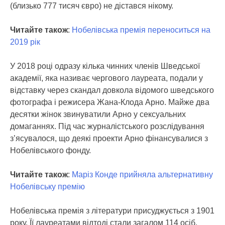
(близько 777 тисяч євро) не дістався нікому.
Читайте також
:
Нобелівська премія переноситься на
2019 рік
У 2018 році одразу кілька чинних членів Шведської
академії, яка називає чергового лауреата, подали у
відставку через скандал довкола відомого шведського
фотографа і режисера Жана-Клода Арно. Майже два
десятки жінок звинуватили Арно у сексуальних
домаганнях. Під час журналістського розслідування
з’ясувалося, що деякі проекти Арно фінансувалися з
Нобелівського фонду.
Читайте також
:
Маріз Конде прийняла альтернативну
Нобелівську премію
Нобелівська премія з літератури присуджується з 1901
року. Її лауреатами відтоді стали загалом 114 осіб.