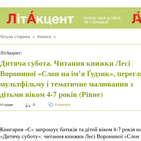
Чільна сторінка
»
Анонси
»
:
ЛітАкцент
Дитяча субота. Читання книжки Лесі
Ворониної «Слон на ім’я Ґудзик», перегл
мультфільму і тематичне малювання з
дітьми віком 4-7 років (Рівне)
10 грудня
21
Коментарів
Книгарня «Є» запрошує батьків та дітей віком 4-7 років н
«Дитячу суботу»: читання книжки Лесі Ворониної «Слон