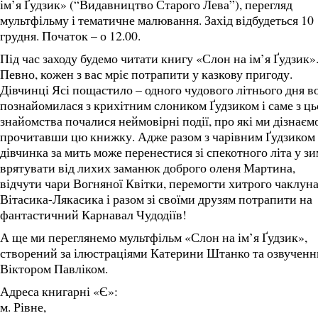
ім’я Ґудзик» (“Видавництво Старого Лева”), перегляд
мультфільму і тематичне малювання. Захід відбудеться 10
грудня. Початок – о 12.00.
Під час заходу будемо читати книгу «Слон на ім’я Ґудзик»
Певно, кожен з вас мріє потрапити у казкову пригоду.
Дівчинці Ясі пощастило – одного чудового літнього дня в
познайомилася з крихітним слоником Ґудзиком і саме з ць
знайомства почалися неймовірні події, про які ми дізнаєм
прочитавши цю книжку. Адже разом з чарівним Ґудзиком
дівчинка за мить може перенестися зі спекотного літа у зи
врятувати від лихих заманюк доброго оленя Мартина,
відчути чари Вогняної Квітки, перемогти хитрого чаклун
Вітасика-Лякасика і разом зі своїми друзям потрапити на
фантастичний Карнавал Чудодіїв!
А ще ми переглянемо мультфільм «Слон на ім’я Ґудзик»,
створений за ілюстраціями Катерини Штанко та озвучен
Віктором Павліком.
Адреса книгарні «Є»:
м. Рівне,