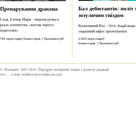
Бал дебютантів: політ 
Препарування дракона
зозулячим гніздом
І тоді, й тепер Марія - червона ручка в
руках освітянства, «вогонь чересел
Колективний Кізі – 2016, бодай якщо
педагогіки»
соціальний пафос орієнтуватися
//
|
1,803 перегляди
763 перегляди
Коментарів: | Прокоментуй!
Коментарів: | Прокоментуй!
© Літакцент, 2007-2016
.
Передрук матеріалів тільки з дозволу редакції.
тел.:
,
, е-маіl:
redaktor(вухо)litakcent.com