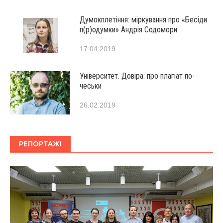
Думокплетіння: міркування про «Бесіди
п(р)одумки» Андрія Содомори
17.04.2019
Університет. Довіра: про плагіат по-
чеськи
26.02.2019
РЕПОРТАЖІ