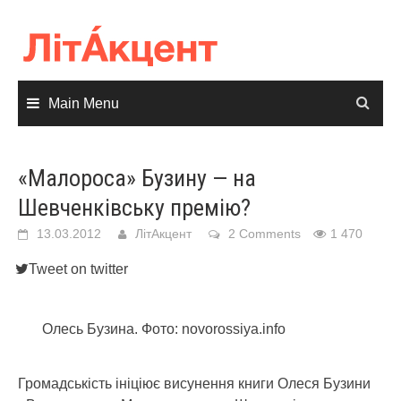
Skip
to
content
Main Menu
«Малороса» Бузину — на
Шевченківську премію?
13.03.2012
ЛітАкцент
2 Comments
1 470
Tweet on twitter
Олесь Бузина. Фото: novorossiya.info
Громадськість ініціює висунення книги Олеся Бузини