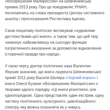
«Воскрешение Малороссии» на Шевченківську
премію 2013 року.
Про це повідомляє УНІАН,
посилаючись на слова президента Центру системного
аналізу і прогнозування Ростислава Іщенка.
Свою ініціативу політолог мотивував «художніми
достоїнствами цієї книги», а також тим, що цей твір
«виконує найважливішу на сьогодні функцію
патріотичного виховання за допомогою відновлення
історичної правди про народ».
У свою чергу, доктор політичних наук Валентин
Якушик зазначив, що книга лауреата Шевченківської
премії 2011 року Василя Шкляра
«Чорний ворон»
і
книга Олеся Бузини «Воскрешение Малороссии» є
творами одного порядку. «Ці книги різнотипні, але
однопорядкові. Одна представляє один екстрим, одну
частину політичного, культурного, цивілізаційного
спектру, яку можна позначити як у чомусь