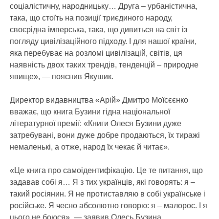
соціалістичну, народницьку… Друга – урбаністична,
така, що стоїть на позиції триєдиного народу,
своєрідна імперська, така, що дивиться на світ із
погляду цивілізаційного підходу. І для нашої країни,
яка перебуває на розломі цивілізацій, світів, ця
наявність двох таких трендів, тенденцій – природне
явище», — пояснив Якушик.
Директор видавництва «Арій» Дмитро Моїсєєнко
вважає, що книга Бузини гідна національної
літературної премії: «Книги Олеся Бузини дуже
затребувані, вони дуже добре продаються, їх тиражі
немаленькі, а отже, народ їх чекає й читає».
«Це книга про самоідентифікацію. Це те питання, що
задавав собі я… Я з тих українців, які говорять: я –
такий росіянин. Я не протиставляю в собі українське і
російське. Я чесно абсолютно говорю: я – малорос. І я
цього не боюся», — заявив Олесь Бузина.