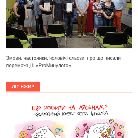
Змови, настоянки, чоловічі сльози: про що писали
переможці ІІ «ProМинулого»
ЛІТІНЖИР