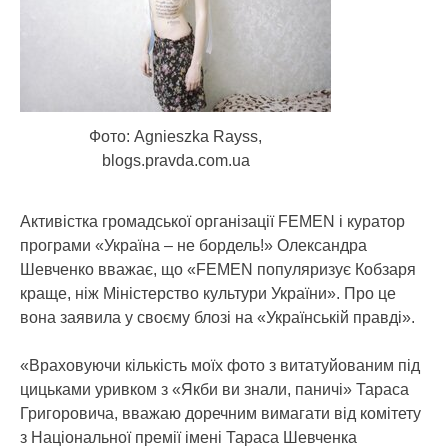
Фото: Agnieszka Rayss,
blogs.pravda.com.ua
Активістка громадської організації FEMEN і куратор
програми «Україна – не бордель!» Олександра
Шевченко вважає, що «FEMEN популяризує Кобзаря
краще, ніж Міністерство культури України».
Про це
вона заявила у своєму блозі на «Українській правді».
«Враховуючи кількість моїх фото з витатуйованим під
цицьками уривком з «Якби ви знали, паничі» Тараса
Григоровича, вважаю доречним вимагати від комітету
з Національної премії імені Тараса Шевченка