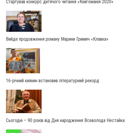
Стартував конкурс дитячого читання «Книгоманія 2020»
Вийде продовження роману Марини Гримич «Клавка»
16-річний киянин встановив літературний рекорд
Сьогодні – 90 років від Дня народження Всеволода Нестайка