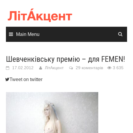
Skip
to
content
Main Menu
Шевченківську премію – для FEMEN!
17.02.2012
ЛітАкцент
29 коментарів
3 635
Tweet on twitter