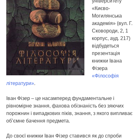
університету
«Києво-
Могилянська
академія» (вул. Г.
Сковороди, 2, 1
корпус, ауд. 217)
відбудеться
презентація
книжки Івана
Фізера
«Філософія
літератури»
.
Іван Фізер – це насамперед фундаментальне і
рівномірне знання, фахова обізнаність без зяючих
порожнин і випадкових піків, знання, з якого випливає
об’ємне бачення предмета.
До своєї книжки Іван Фізер ставився як до спроби