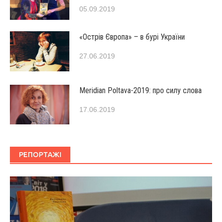
05.09.2019
«Острів Європа» – в бурі України
27.06.2019
Мeridian Poltava-2019: про силу слова
17.06.2019
РЕПОРТАЖІ