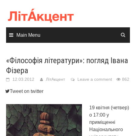
Skip
to
content
Main Menu
«Філософія літератури»: погляд Івана
Фізера
12.03.2012
ЛітАкцент
Leave a comment
862
Tweet on twitter
19 квітня (четвер)
о 17:00 у
приміщенні
Національного