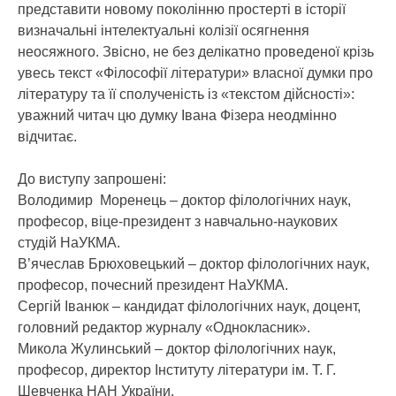
представити новому поколінню простерті в історії
визначальні інтелектуальні колізії осягнення
неосяжного. Звісно, не без делікатно проведеної крізь
увесь текст «Філософії літератури» власної думки про
літературу та її сполученість із «текстом дійсності»:
уважний читач цю думку Івана Фізера неодмінно
відчитає.
До виступу запрошені:
Володимир Моренець – доктор філологічних наук,
професор, віце-президент з навчально-наукових
студій НаУКМА.
В’ячеслав Брюховецький – доктор філологічних наук,
професор, почесний президент НаУКМА.
Сергій Іванюк – кандидат філологічних наук, доцент,
головний редактор журналу «Однокласник».
Микола Жулинський – доктор філологічних наук,
професор, директор Інституту літератури ім. Т. Г.
Шевченка НАН України.