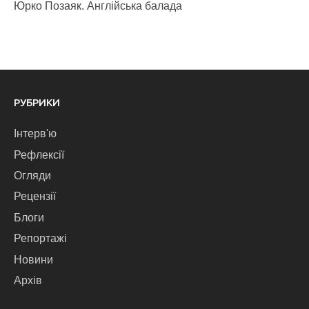
Юрко Позаяк. Англійська балада
РУБРИКИ
Інтерв'ю
Рефлексії
Огляди
Рецензії
Блоги
Репортажі
Новини
Архів