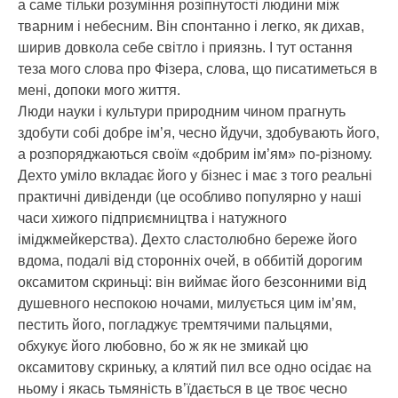
а саме тільки розуміння розіпнутості людини між
тварним і небесним. Він спонтанно і легко, як дихав,
ширив довкола себе світло і приязнь. І тут остання
теза мого слова про Фізера, слова, що писатиметься в
мені, допоки мого життя.
Люди науки і культури природним чином прагнуть
здобути собі добре ім’я, чесно йдучи, здобувають його,
а розпоряджаються своїм «добрим ім’ям» по-різному.
Дехто уміло вкладає його у бізнес і має з того реальні
практичні дивіденди (це особливо популярно у наші
часи хижого підприємництва і натужного
іміджмейкерства). Дехто сластолюбно береже його
вдома, подалі від сторонніх очей, в оббитій дорогим
оксамитом скриньці: він виймає його безсонними від
душевного неспокою ночами, милується цим ім’ям,
пестить його, погладжує тремтячими пальцями,
обхукує його любовно, бо ж як не змикай цю
оксамитову скриньку, а клятий пил все одно осідає на
ньому і якась тьмяність в’їдається в це твоє чесно