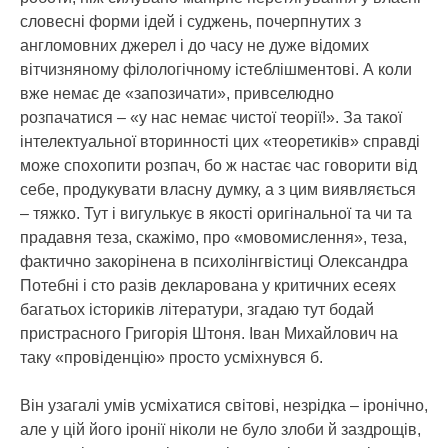
словесні форми ідей і суджень, почерпнутих з
англомовних джерел і до часу не дуже відомих
вітчизняному філологічному істеблішментові. А коли
вже немає де «запозичати», привселюдно
розпачатися – «у нас немає чистої теорії!». За такої
інтелектуальної вторинності цих «теоретиків» справді
може спохопити розпач, бо ж настає час говорити від
себе, продукувати власну думку, а з цим виявляється
– тяжко. Тут і вигулькує в якості оригінальної та чи та
прадавня теза, скажімо, про «мовомислення», теза,
фактично закорінена в психолінгвістиці Олександра
Потебні і сто разів декларована у критичних есеях
багатьох істориків літератури, згадаю тут бодай
пристрасного Григорія Штоня. Іван Михайлович на
таку «провіденцію» просто усміхнувся б.
Він узагалі умів усміхатися світові, незрідка – іронічно,
але у цій його іронії ніколи не було злоби й заздрощів,