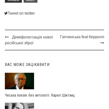
TAGGED
ФІЗЕР
Tweet on twitter
Гапчинська feat Керролл
Деміфологізація нової
Post
російської зброї
navigation
ВАС МОЖЕ ЗАЦІКАВИТИ
Чеська поезія: без антології. Карел Шіктанц