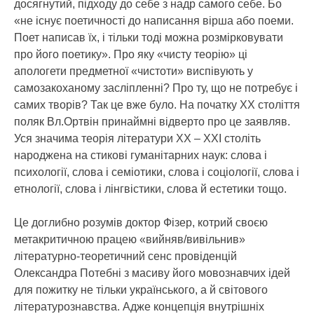
досягнутий, підходу до себе з надр самого себе. Бо
«не існує поетичності до написання вірша або поеми.
Поет написав їх, і тільки тоді можна розмірковувати
про його поетику». Про яку «чисту теорію» ці
апологети предметної «чистоти» виспівують у
самозакоханому засліпленні? Про ту, що не потребує і
самих творів? Так це вже було. На початку ХХ століття
поляк Вл.Ортвін принаймні відверто про це заявляв.
Уся значима теорія літератури ХХ – ХХІ століть
народжена на стикові гуманітарних наук: слова і
психології, слова і семіотики, слова і соціології, слова і
етнології, слова і лінгвістики, слова й естетики тощо.
Це доглибно розумів доктор Фізер, котрий своєю
метакритичною працею «вийняв/вивільнив»
літературно-теоретичний сенс провіденцій
Олександра Потебні з масиву його мовознавчих ідей
для пожитку не тільки українського, а й світового
літературознавства. Адже концепція внутрішніх