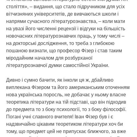
століття», – видання, що стало підручником для усіх
вітчизняних університетів, де вивчаються школи і
напрями сучасного літературознавства, – коли мати
на увазі його численні рецензії і відгуки на більшість
новочасних літературознавчих праць, у тому числі –
на докторські дослідження, то треба з глибокою
пошаною визнати, що професор Фізер і став таким
міродайним началом для розбурханої
літературознавчої думки самостійної України.
Дивно і сумно бачити, як інколи ця ж, дбайливо
виплекана Фізером та його американським оточенням
нова українська поросль, не добачає у ньому власне
теоретика літератури на тій підставі, що він підходив
до предмета то з боку психології, то з боку філософії.
Погані учні славного вчителя! Іван Фізер був і є
надзвичайно цікавим теоретиком літератури хоч би
тому, що предмет цей не припускає ближчого, за вже