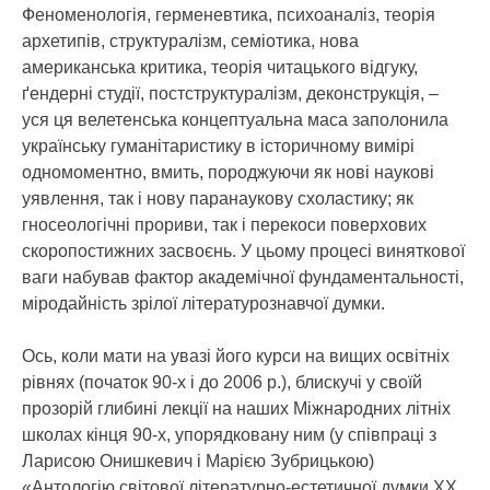
Феноменологія, герменевтика, психоаналіз, теорія
архетипів, структуралізм, семіотика, нова
американська критика, теорія читацького відгуку,
ґендерні студії, постструктуралізм, деконструкція, –
уся ця велетенська концептуальна маса заполонила
українську гуманітаристику в історичному вимірі
одномоментно, вмить, породжуючи як нові наукові
уявлення, так і нову паранаукову схоластику; як
гносеологічні прориви, так і перекоси поверхових
скоропостижних засвоєнь. У цьому процесі виняткової
ваги набував фактор академічної фундаментальності,
міродайність зрілої літературознавчої думки.
Ось, коли мати на увазі його курси на вищих освітніх
рівнях (початок 90-х і до 2006 р.), блискучі у своїй
прозорій глибині лекції на наших Міжнародних літніх
школах кінця 90-х, упорядковану ним (у співпраці з
Ларисою Онишкевич і Марією Зубрицькою)
«Антологію світової літературно-естетичної думки ХХ