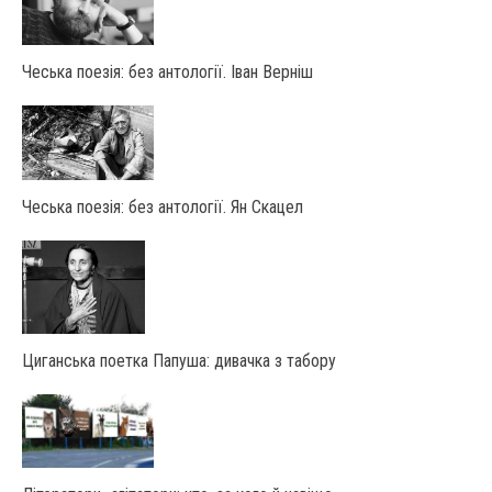
Чеська поезія: без антології. Іван Верніш
Чеська поезія: без антології. Ян Скацел
Циганська поетка Папуша: дивачка з табору