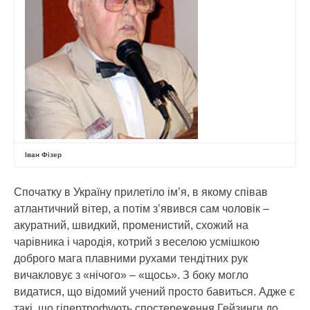
Іван Фізер
Спочатку в Україну прилетіло ім’я, в якому співав
атлантичний вітер, а потім з’явився сам чоловік –
акуратний, швидкий, променистий, схожий на
чарівника і чародія, котрий з веселою усмішкою
доброго мага плавними рухами тендітних рук
вичакловує з «нічого» – «щось». З боку могло
видатися, що відомий учений просто бавиться. Адже є
такі, що гіпертрофують спостереження Гейзинги до