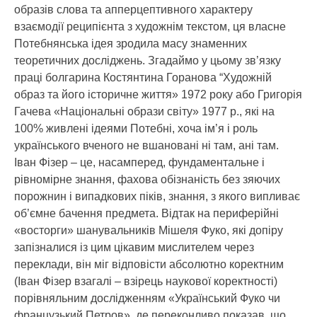
образів слова та апперцептивного характеру
взаємодії реципієнта з художнім текстом, ця власне
Потебнянська ідея зродила масу знаменних
теоретичних досліджень. Згадаймо у цьому зв’язку
праці болгарина Костянтина Горанова “Художній
образ та його історичне життя» 1972 року або Григорія
Гачева «Національні образи світу» 1977 р., які на
100% живлені ідеями Потебні, хоча ім’я і роль
українського вченого не вшановані ні там, ані там.
Іван Фізер – це, насамперед, фундаментальне і
рівномірне знання, фахова обізнаність без зяючих
порожнин і випадкових піків, знання, з якого випливає
об’ємне бачення предмета. Відтак на периферійні
«восторги» шанувальників Мішеля Фуко, які допіру
запізналися із цим цікавим мислителем через
переклади, він міг відповісти абсолютно коректним
(Іван Фізер взагалі – взірець наукової коректності)
порівняльним дослідженням «Український Фуко чи
французький Петров», де переконливо показав, що