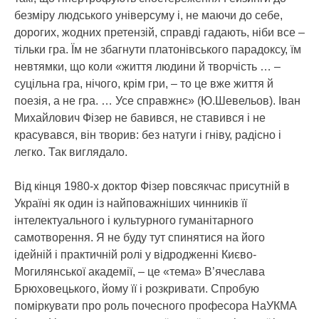
безміру людського універсуму і, не маючи до себе,
дорогих, жодних претензій, справді гадають, ніби все –
тільки гра. Їм не збагнути платонівського парадоксу, їм
невтямки, що коли «життя людини й творчість … –
суцільна гра, нічого, крім гри, – то це вже життя й
поезія, а не гра. … Усе справжнє» (Ю.Шевельов). Іван
Михайлович Фізер не бавився, не ставився і не
красувався, він творив: без натуги і гніву, радісно і
легко. Так виглядало.
Від кінця 1980-х доктор Фізер повсякчас присутній в
Україні як один із найповажніших чинників її
інтелектуального і культурного гуманітарного
самотворення. Я не буду тут спинятися на його
ідейній і практичній ролі у відродженні Києво-
Могилянської академії, – це «тема» В’ячеслава
Брюховецького, йому її і розкривати. Cпробую
поміркувати про роль почесного професора НаУКМА