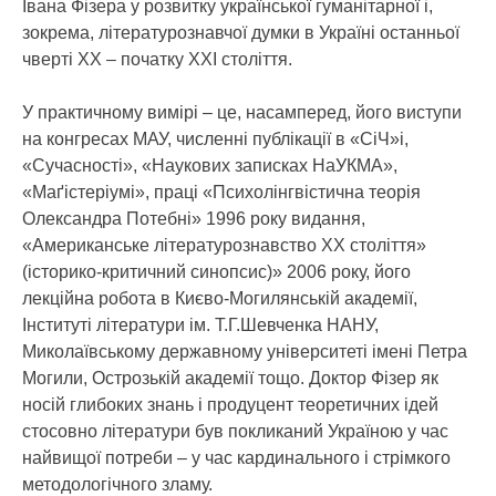
Івана Фізера у розвитку української гуманітарної і,
зокрема, літературознавчої думки в Україні останньої
чверті ХХ – початку ХХІ століття.
У практичному вимірі – це, насамперед, його виступи
на конгресах МАУ, численні публікації в «СіЧ»і,
«Сучасності», «Наукових записках НаУКМА»,
«Маґістеріумі», праці «Психолінгвістична теорія
Олександра Потебні» 1996 року видання,
«Американське літературознавство ХХ століття»
(історико-критичний синопсис)» 2006 року, його
лекційна робота в Києво-Могилянській академії,
Інституті літератури ім. Т.Г.Шевченка НАНУ,
Миколаївському державному університеті імені Петра
Могили, Острозькій академії тощо. Доктор Фізер як
носій глибоких знань і продуцент теоретичних ідей
стосовно літератури був покликаний Україною у час
найвищої потреби – у час кардинального і стрімкого
методологічного зламу.