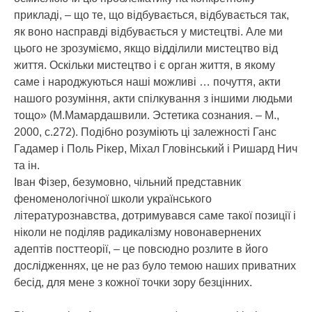
прикладі, – що те, що відбувається, відбувається так,
як воно насправді відбувається у мистецтві. Але ми
цього не зрозуміємо, якщо відділили мистецтво від
життя. Оскільки мистецтво і є орган життя, в якому
саме і народжуються наші можливі … почуття, акти
нашого розуміння, акти спілкування з іншими людьми
тощо» (М.Мамардашвили. Эстетика сознания. – М.,
2000, с.272). Подібно розуміють ці залежності Ганс
Гадамер і Поль Рікер, Міхал Гловінський і Ришард Нич
та ін.
Іван Фізер, безумовно, чільний представник
феноменологічної школи українського
літературознавства, дотримувався саме такої позиції і
ніколи не поділяв радикалізму новонавернених
адептів посттеорії, – це повсюдно розлите в його
дослідженнях, це не раз було темою наших приватних
бесід, для мене з кожної точки зору безцінних.