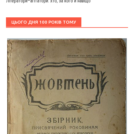
Літератори–агітатори: хто, за кого й навіщо
ЦЬОГО ДНЯ 100 РОКІВ ТОМУ