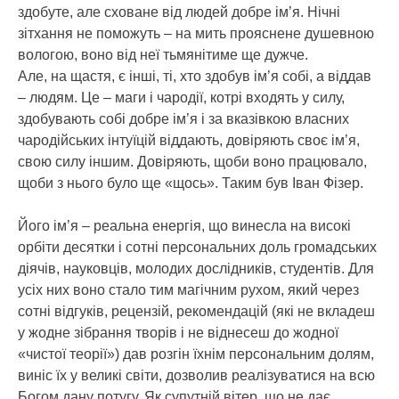
здобуте, але сховане від людей добре ім’я. Нічні
зітхання не поможуть – на мить прояснене душевною
вологою, воно від неї тьмянітиме ще дужче.
Але, на щастя, є інші, ті, хто здобув ім’я собі, а віддав
– людям. Це – маги і чародії, котрі входять у силу,
здобувають собі добре ім’я і за вказівкою власних
чародійських інтуїцій віддають, довіряють своє ім’я,
свою силу іншим. Довіряють, щоби воно працювало,
щоби з нього було ще «щось». Таким був Іван Фізер.
Його ім’я – реальна енергія, що винесла на високі
орбіти десятки і сотні персональних доль громадських
діячів, науковців, молодих дослідників, студентів. Для
усіх них воно стало тим магічним рухом, який через
сотні відгуків, рецензій, рекомендацій (які не вкладеш
у жодне зібрання творів і не віднесеш до жодної
«чистої теорії») дав розгін їхнім персональним долям,
виніс їх у великі світи, дозволив реалізуватися на всю
Богом дану потугу. Як супутній вітер, що не дає