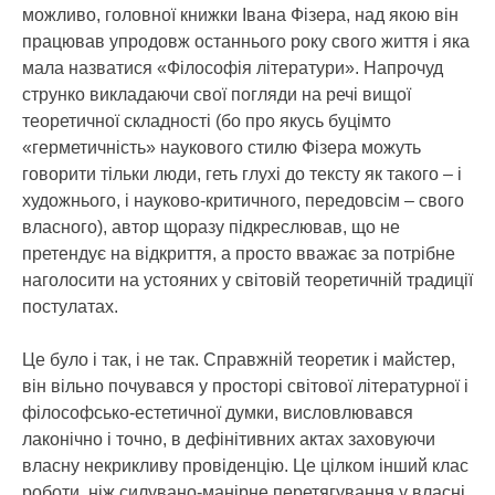
можливо, головної книжки Івана Фізера, над якою він
працював упродовж останнього року свого життя і яка
мала назватися «Філософія літератури». Напрочуд
струнко викладаючи свої погляди на речі вищої
теоретичної складності (бо про якусь буцімто
«герметичність» наукового стилю Фізера можуть
говорити тільки люди, геть глухі до тексту як такого – і
художнього, і науково-критичного, передовсім – свого
власного), автор щоразу підкреслював, що не
претендує на відкриття, а просто вважає за потрібне
наголосити на устояних у світовій теоретичній традиції
постулатах.
Це було і так, і не так. Справжній теоретик і майстер,
він вільно почувався у просторі світової літературної і
філософсько-естетичної думки, висловлювався
лаконічно і точно, в дефінітивних актах заховуючи
власну некрикливу провіденцію. Це цілком інший клас
роботи, ніж силувано-манірне перетягування у власні