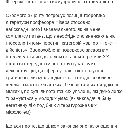
Фізером з властивою йому іронічною стриманістю.
Окремого акценту потребує позиція теоретика
літератури професора Фізера стосовно
найскладнішого і визначального, як на мене,
комплексу питань, що з необхідністю виникають на
гносеологічному перетині категорій «автор – текст –
дійсність». Зворохоблена поверхово засвоєним
інтелектуальним досвідом останньої третини ХХ
століття (передовсім постструктуралізму і
деконструкції), ця сфера українського науково-
критичного дискурсу відмічена сьогодні особливо
великою масою хльостких і безпідставних тверджень,
мілких і, по суті, дилетантських уявлень, які дуже легко
тиражуються у молодих умах (як викладач я бачу
негативну дію подібних літературознавчих
міфологем).
Ідеться про те, що цілком закономірне наголошення