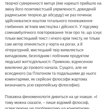
творчої суверенності митця (яке нарешті прийшло на
зміну його позитивістській уярмленості, доведеній
радянською теорією до абсурду) не раз починає
здійснюватися коштом тотального поневаження
глибинних зв’язків мистецтва і дійсності. У підсумку
сомнамбулічного повторювання тези про те, що існує
тільки мистецький текст і нічого крім тексту, не тільки
сам автор опиняється у чорта на рогах, а й
літературний, мистецький твір виявляється
випадковим, безплідним і побічним продуктом
людської життєдіяльності. Примхою, віднесеною
виключно до ігрового начала. Сущого, але не
всеєдиного (за Платоном та подальшими до нього
коментарями, як серйозні філософи жартома
визначають усю європейську філософію).
Поважна феноменологія дивиться на це інакше. «І
тому можна сказати, – пише відомий філософ,
осмислюючи цю проблематику на конкретному