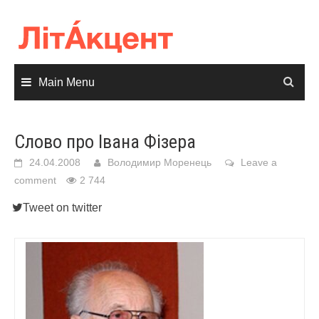
Skip
to
content
Main Menu
Слово про Івана Фізера
24.04.2008
Володимир Моренець
Leave a
comment
2 744
Tweet on twitter