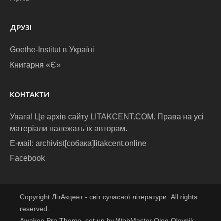
ДРУЗІ
Goethe-Institut в Україні
Книгарня «Є»
КОНТАКТИ
Увага! Це архів сайту LITAKCENT.COM. Права на усі
матеріали належать їх авторам.
E-маіl: archivist[собака]litakcent.online
Facebook
Copyright ЛітАкцент - світ сучасної літератури. All rights
reserved.
Awaken Pro Theme, set up by WebMaster Oleg Oleynik