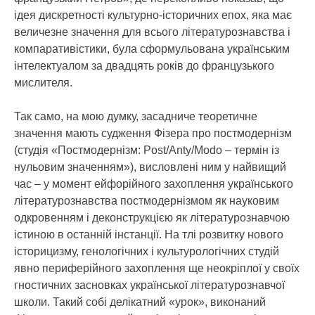
ідея дискретності культурно-історичних епох, яка має
величезне значення для всього літературознавства і
компаративістики, була сформульована українським
інтелектуалом за двадцять років до французького
мислителя.
Так само, на мою думку, засадниче теоретичне
значення мають судження Фізера про постмодернізм
(студія «Постмодернізм: Post/Anty/Modo – термін із
нульовим значенням»), висловлені ним у найвищий
час – у момент ейфорійного захоплення українського
літературознавства постмодернізмом як науковим
одкровенням і деконструкцією як літературознавчою
істиною в останній інстанції. На тлі розвитку нового
історицизму, генологічних і культурологічних студій
явно периферійного захоплення ще неокріплої у своїх
гностичних засновках української літературознавчої
школи. Такий собі делікатний «урок», виконаний