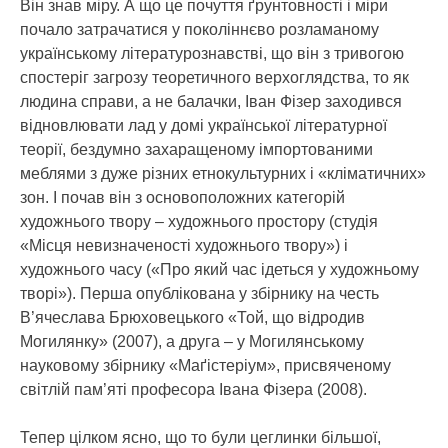
Він знав міру. А що це почуття ґрунтовності і міри
почало затрачатися у поколіннєво розламаному
українському літературознавстві, що він з тривогою
спостеріг загрозу теоретичного верхоглядства, то як
людина справи, а не балачки, Іван Фізер заходився
відновлювати лад у домі української літературної
теорії, бездумно захаращеному імпортованими
меблями з дуже різних етнокультурних і «кліматичних»
зон. І почав він з основоположних категорій
художнього твору – художнього простору (студія
«Місця невизначеності художнього твору») і
художнього часу («Про який час ідеться у художньому
творі»). Перша опублікована у збірнику на честь
В’ячеслава Брюховецького «Той, що відродив
Могилянку» (2007), а друга – у Могилянському
науковому збірнику «Маґістеріум», присвяченому
світлій пам’яті професора Івана Фізера (2008).
Тепер цілком ясно, що то були цеглинки більшої,