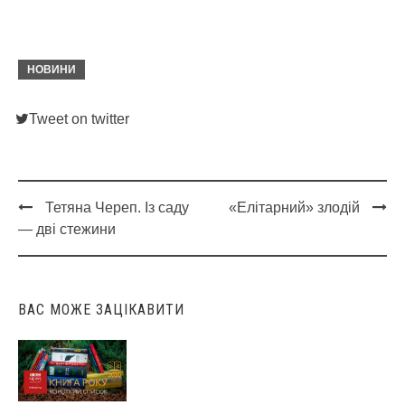
НОВИНИ
Tweet on twitter
Тетяна Череп. Із саду
«Елітарний» злодій
Post
— дві стежини
navigation
ВАС МОЖЕ ЗАЦІКАВИТИ