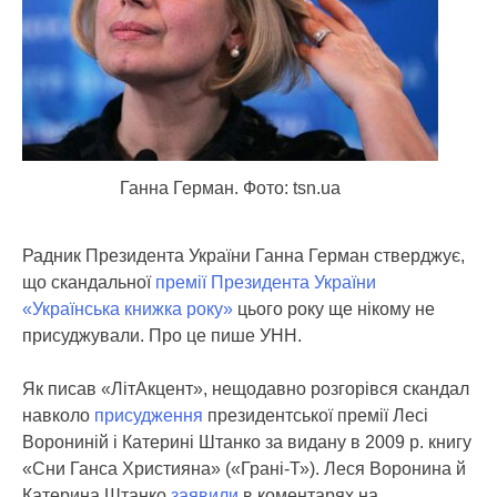
Ганна Герман. Фото: tsn.ua
Радник Президента України Ганна Герман стверджує,
що скандальної
премії Президента України
«Українська книжка року»
цього року ще нікому не
присуджували.
Про це пише УНН.
Як писав «ЛітАкцент», нещодавно розгорівся скандал
навколо
присудження
президентської премії Лесі
Ворониній і Катерині Штанко за видану в 2009 р. книгу
«Сни Ганса Християна» («Грані-Т»). Леся Воронина й
Катерина Штанко
заявили
в коментарях на