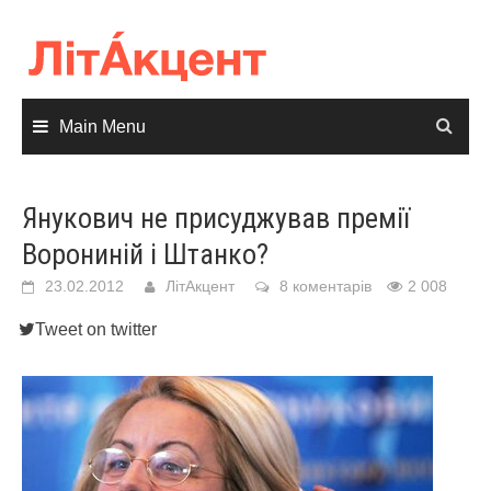
Skip
to
content
Main Menu
Янукович не присуджував премії
Ворониній і Штанко?
23.02.2012
ЛітАкцент
8 коментарів
2 008
Tweet on twitter