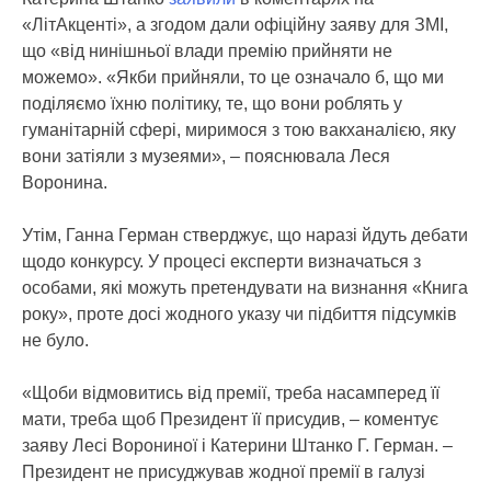
«ЛітАкценті», а згодом дали офіційну заяву для ЗМІ,
що «від нинішньої влади премію прийняти не
можемо». «Якби прийняли, то це означало б, що ми
поділяємо їхню політику, те, що вони роблять у
гуманітарній сфері, миримося з тою вакханалією, яку
вони затіяли з музеями», – пояснювала Леся
Воронина.
Утім, Ганна Герман стверджує, що наразі йдуть дебати
щодо конкурсу. У процесі експерти визначаться з
особами, які можуть претендувати на визнання «Книга
року», проте досі жодного указу чи підбиття підсумків
не було.
«Щоби відмовитись від премії, треба насамперед її
мати, треба щоб Президент її присудив, – коментує
заяву Лесі Ворониної і Катерини Штанко Г. Герман. –
Президент не присуджував жодної премії в галузі