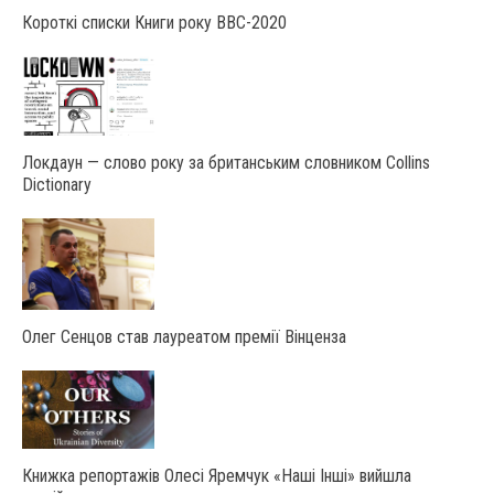
Короткі списки Книги року ВВС-2020
Локдаун — слово року за британським словником Collins
Dictionary
Олег Сенцов став лауреатом премії Вінценза
Книжка репортажів Олесі Яремчук «Наші Інші» вийшла