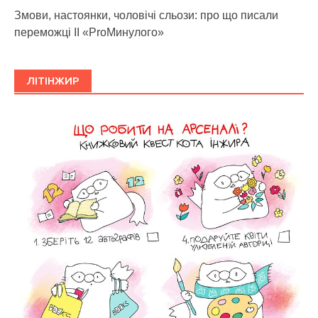
Змови, настоянки, чоловічі сльози: про що писали
переможці ІІ «ProМинулого»
ЛІТІНЖИР