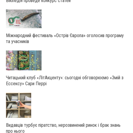
Вікіпедія проведе конкурс статей
Міжнародний фестиваль «Острів Європа» оголосив програму
та учасників
Читацький клуб «ЛітАкценту»: сьогодні обговорюємо «Змій з
Ессексу» Сари Перрі
Видавців турбує піратство, нерозвинений ринок і брак знань
про нього