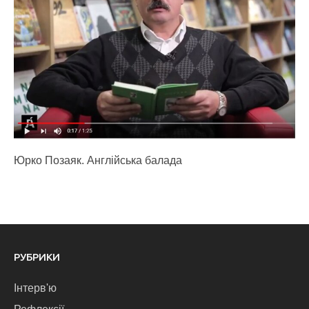
Юрко Позаяк. Англійська балада
РУБРИКИ
Інтерв'ю