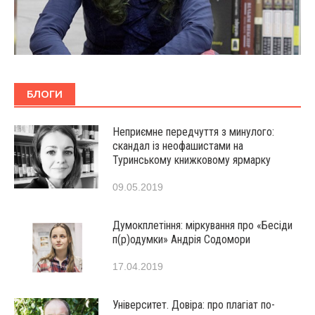
БЛОГИ
Неприємне передчуття з минулого:
скандал із неофашистами на
Туринському книжковому ярмарку
09.05.2019
Думокплетіння: міркування про «Бесіди
п(р)одумки» Андрія Содомори
17.04.2019
Університет. Довіра: про плагіат по-