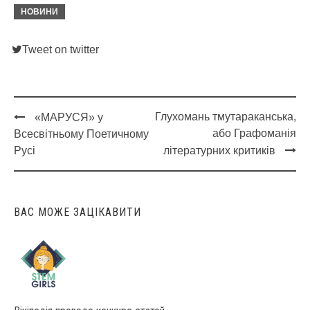
НОВИНИ
Tweet on twitter
Глухомань тмутараканська,
«МАРУСЯ» у
Post
або Графоманія
Всесвітньому Поетичному
navigation
Русі
літературних критиків
ВАС МОЖЕ ЗАЦІКАВИТИ