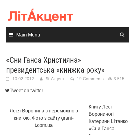
Skip
to
content
Main Menu
«Сни Ганса Християна» –
президентська «книжка року»
10.02.2012
ЛітАкцент
19 Comments
3 515
Tweet on twitter
Книгу Лесі
Леся Воронина з переможною
Ворониної і
книгою. Фото з сайту grani-
Катерини Штанко
t.com.ua
«Сни Ганса