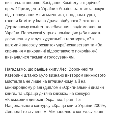
визначали вперше. Засідання Комітету із щорічної
премії Президента України «Українська книжка року»
під головуванням письменника, кінодраматурга,
голови Комітету Івана Драча відбулося 2 лютого в
Державному комітеті телебачення і радіомовлення
України. Переможці у трьох номінаціях («За видатні
досягнення у галузі художньої літератури», «За
вагомий внесок у розвиток українознавства» та «За
сприяння у вихованні підростаючого покоління»)
визначалися таємним голосуванням.
Нагадаємо, що раніше книгу Лесі Ворониної та
Катерини Штанко було визнано витвором книжкового
мистецтва не лише на вітчизняному, а й на
міжнародному рівні (дипломи «Оригінальний дизайн
книги» та «Краща дитяча книжка» на конкурсі
«Книжковий дивосвіт України», Ґран-Прі
Національного конкурсу «Краща книга України-2009»,
Диплом І-го ступеня VІ Міжнародного конкурсу країн-