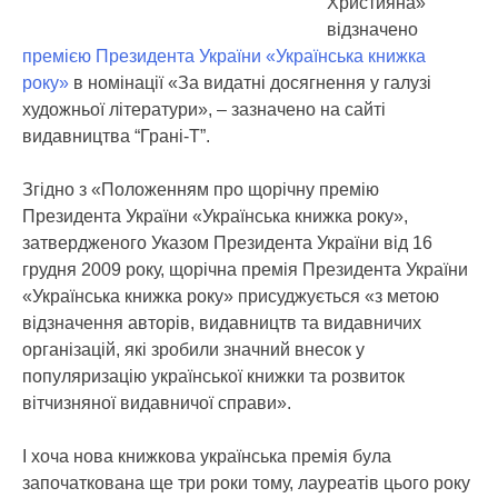
Християна»
відзначено
премією Президента України «Українська книжка
року»
в номінації «За видатні досягнення у галузі
художньої літератури»
, – зазначено на сайті
видавництва “Грані-Т”.
Згідно з «Положенням про щорічну премію
Президента України «Українська книжка року»,
затвердженого Указом Президента України від 16
грудня 2009 року, щорічна премія Президента України
«Українська книжка року» присуджується «з метою
відзначення авторів, видавництв та видавничих
організацій, які зробили значний внесок у
популяризацію української книжки та розвиток
вітчизняної видавничої справи».
І хоча нова книжкова українська премія була
започаткована ще три роки тому, лауреатів цього року