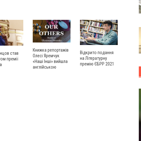
Книжка репортажів
Відкрито подання
нцов став
Олесі Яремчук
на Літературну
ом премії
«Наші Інші» вийшла
премію ЄБРР 2021
а
англійською