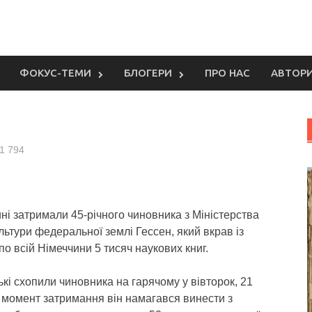
ФОКУС-ТЕМИ
БЛОГЕРИ
ПРО НАС
АВТОР
1 794
ні затримали 45-річного чиновника з Міністерства
ультури федеральної землі Гессен, який вкрав із
 по всій Німеччини 5 тисяч наукових книг.
кі схопили чиновника на гарячому у вівторок, 21
 момент затримання він намагався винести з