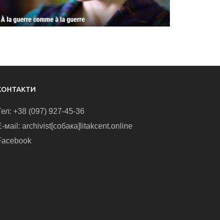
КОНТАКТИ
Тел: +38 (097) 927-45-36
-маіl: archivist[собака]litakcent.online
Facebook