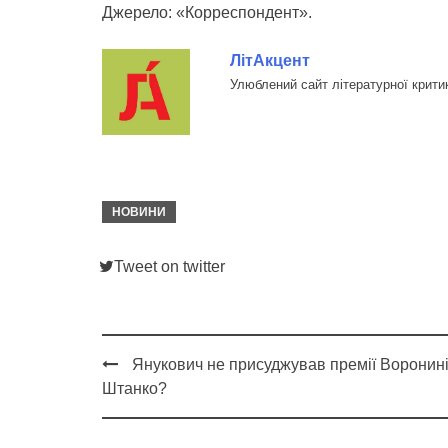
Джерело: «Корреспондент».
ЛітАкцент
Улюблений сайт літературної крити
НОВИНИ
Tweet on twitter
Янукович не присуджував премії Воронині
Post
Штанко?
navigation