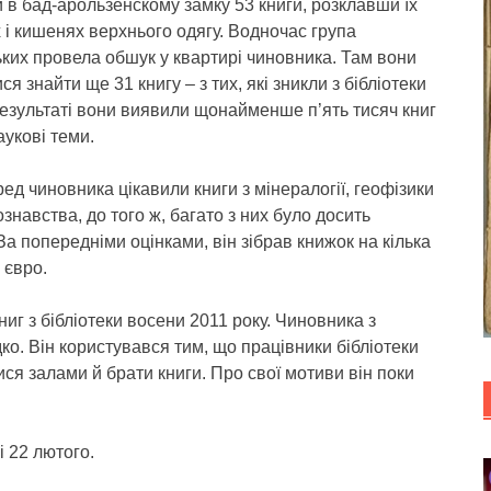
и в бад-арользенскому замку 53 книги, розклавши їх
 і кишенях верхнього одягу. Водночас група
ких провела обшук у квартирі чиновника. Там вони
ся знайти ще 31 книгу – з тих, які зникли з бібліотеки
результаті вони виявили щонайменше п’ять тисяч книг
аукові теми.
д чиновника цікавили книги з мінералогії, геофізики
знавства, до того ж, багато з них було досить
За попередніми оцінками, він зібрав книжок на кілька
 євро.
иг з бібліотеки восени 2011 року. Чиновника з
о. Він користувався тим, що працівники бібліотеки
ся залами й брати книги. Про свої мотиви він поки
і 22 лютого.