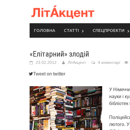
Skip
to
content
ГОЛОВНА
СТАТТІ
СПЕЦПРОЕКТИ
«Елітарний» злодій
23.02.2012
ЛітАкцент
4 коментарі
Tweet on twitter
У Німеччи
науки і к
бібліотек
Поліцейсь
лютого. У