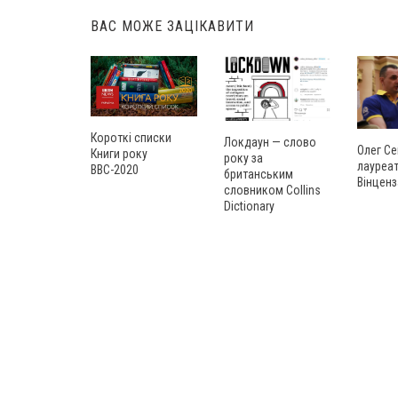
ВАС МОЖЕ ЗАЦІКАВИТИ
Короткі списки
Локдаун — слово
Олег Се
Книги року
року за
лауреат
ВВС-2020
британським
Вінценз
словником Collins
Dictionary