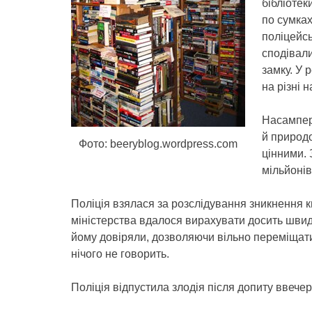
бібліотек
по сумках
поліцейсь
сподівали
замку. У 
на різні н
Насампере
й природо
Фото: beeryblog.wordpress.com
цінними. 
мільйонів
Поліція взялася за розслідування зникнення кн
міністерства вдалося вирахувати досить швидк
йому довіряли, дозволяючи вільно переміщати
нічого не говорить.
Поліція відпустила злодія після допиту ввечер