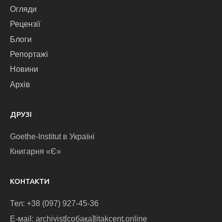
Огляди
Рецензії
Блоги
Репортажі
Новини
Архів
ДРУЗІ
Goethe-Institut в Україні
Книгарня «Є»
КОНТАКТИ
Тел: +38 (097) 927-45-36
E-маіl: archivist[собака]litakcent.online