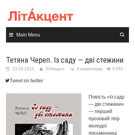
Skip
to
content
Main Menu
Тетяна Череп. Із саду — дві стежини
23.02.2012
ЛітАкцент
8 коментарів
3 052
Tweet on twitter
Повість «Із саду
— дві стежини»
— перший
прозовий твір
молодої
письменниці