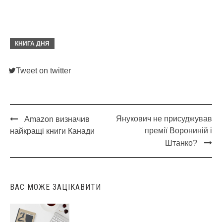
КНИГА ДНЯ
Tweet on twitter
Янукович не присуджував
Amazon визначив
Post
премії Ворониній і
найкращі книги Канади
navigation
Штанко?
ВАС МОЖЕ ЗАЦІКАВИТИ