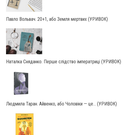
Павло Вольвач. 20+1, або Земля мертвих (УРИВОК)
Наталка Сняданко. Перше слідство імператриці (УРИВОК)
Людмила Таран. Айвенко, або Чоловіки — це… (УРИВОК)