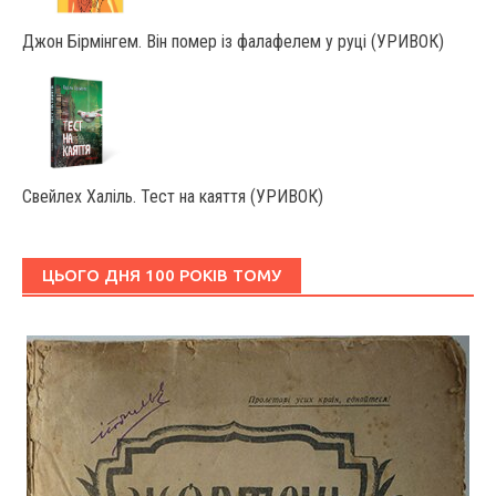
Джон Бірмінгем. Він помер із фалафелем у руці (УРИВОК)
Свейлех Халіль. Тест на каяття (УРИВОК)
ЦЬОГО ДНЯ 100 РОКІВ ТОМУ