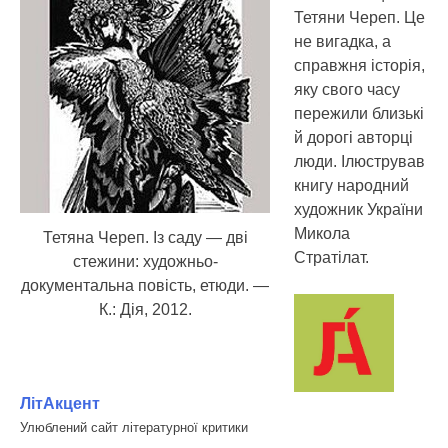
Тетяни Череп.
Це
не вигадка, а
справжня історія,
яку свого часу
пережили близькі
й дорогі авторці
люди. Ілюстрував
книгу народний
художник України
Микола
Тетяна Череп. Із саду — дві
Стратілат.
стежини: художньо-
документальна повість, етюди. —
К.: Дія, 2012.
ЛітАкцент
Улюблений сайт літературної критики