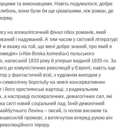
 творцями та виконавцями. Навіть подумалося: добре
либонь, вони були би ще цікавішими, ніж роман, де
форму.
вагу на апокаліпсичний фінал обох романів, який
ваний і надуманий. А тим часом у світовій літературі
 Я ж вкажу на той, що мені добре знаний, про який я
омедія» («Nie-Boska komedia») польського
, написаній 1833 року й уперше виданій 1835-го. За
вго до комуністичних революцій у Європі, навіть іще
ор у фантастичній візії, з художнім виходом у
-символічну боротьбу на землі консервативних
т і його християнські вартощі, з радикальним
 а насправді охлократичних, демагогічних сил, які
а світі новий соціальний лад. Їхній демонічний
айбутнього Леніна – лисий, із чолом високим та
знавіснілій промові, з витягнутою вперед рукою він
 революційного терору.