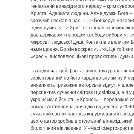
геніальний винахід мого народу – крім суворог
Христа. Адвоката людини. Адже думки Бога – н
зрозумів і пожалів нас. <…> Бог керує масови
індивідумів. <…> Христос втішав окремих люд
дав державам і народам свободу вибору. <…> Б
мікросвіт людської душі. Контактів з великим 
нами щодня. Бо він воскрес <…>». Це той вип
«єресі», висловлює цікаві провокативні думки
Та водночас цей фантастично-футурологічний 
зорієнтований на його кардинальну зміну й п
виявляють тривожне авторське відчуття шален
перспектив сучасної світової цивілізації, а й у
українську дійсність: «Хронос» – переважно с
романі Антиповича, хоча дію віднесено у 204
сучасний світ як наскрізь корумпований і зло
цього автор зробив віртуальний винахід, який
біологічний вік людини. У «Часі смертохристів