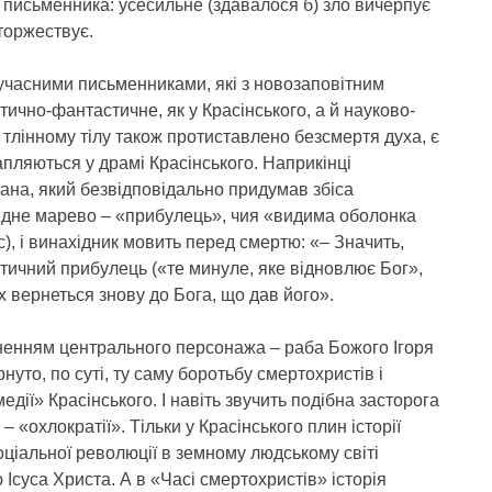
 письменника: усесильне (здавалося б) зло вичерпує
 торжествує.
сучасними письменниками, які з новозаповітним
ично-фантастичне, як у Красінського, а й науково-
тлінному тілу також протиставлено безсмертя духа, є
рапляються у драмі Красінського. Наприкінці
на, який безвідповідально придумав збіса
рідне марево – «прибулець», чия «видима оболонка
с), і винахідник мовить перед смертю: «– Значить,
тичний прибулець («те минуле, яке відновлює Бог»,
х вернеться знову до Бога, що дав його».
енням центрального персонажа – раба Божого Ігоря
нуто, по суті, ту саму боротьбу смертохристів і
дії» Красінського. І навіть звучить подібна засторога
– «охлократії». Тільки у Красінського плин історії
ціальної революції в земному людському світі
суса Христа. А в «Часі смертохристів» історія