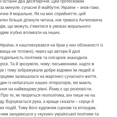
 останні два десятиріччя. Цей гротесковий
а минуле, сучасне й майбутнє України – знов-таки,
тичне й моральне. Як на моє сприйняття, цей
тен більше діткнути читача, ніж тривога Антиповича
дів, що можуть з’явитися в умовах морального
юдям згубно впливати на інших.
раїни, я наштовхувався на брак у них обізнаності із
явища не тотожні), через що автори й далі
діяльність політиків та олігархів знаходила
розі. Та й зрозуміло, чому: письменники, надто ж
ів і тому зображували добре відомих їм людей зі
творцями залишалася на маргінесі сучасного життя.
дин із небагатьох наших літераторів, які мають
ання на найвищому рівні. Йому є що розповісти,
 Про те, як твориться геополітика, він пише не на
ду. Відчувається рука, а краще сказати – серце й
их подій. Тому його художнім сценам та епізодам,
 ним занурюєшся у «кухню» української політики та