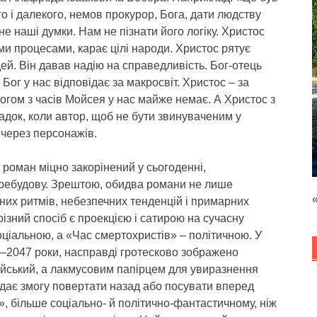
о і далекого, немов прокурор, Бога, дати людству
е наші думки. Нам не пізнати його логіку. Христос
ми процесами, карає цілі народи. Христос рятує
ей. Він давав надію на справедливість. Бог-отець
ог у нас відповідає за макросвіт. Христос – за
Богом з часів Мойсея у нас майже немає. А Христос з
адок, коли автор, щоб не бути звинуваченим у
 через персонажів.
роман міцно закорінений у сьогоденні,
еребудову. Зрештою, обидва романи не лише
их ритмів, небезпечних тенденцій і примарних
 різний спосіб є проекцією і сатирою на сучасну
оціальною, а «Час смертохристів» – політичною. У
0–2047 роки, насправді гротесково зображено
дійський, а лакмусовим папірцем для увиразнення
 дає змогу повертати назад або посувати вперед
», більше соціально- й політично-фантастичному, ніж