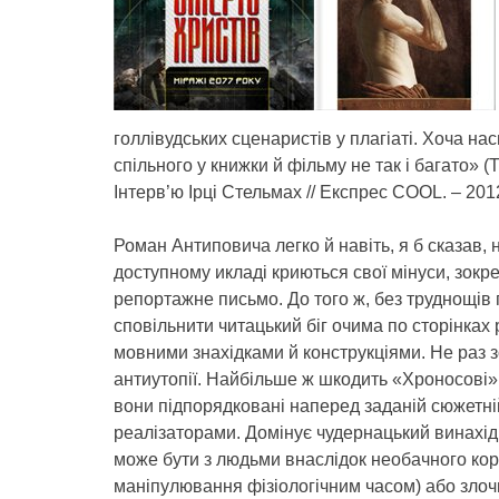
голлівудських сценаристів у плагіаті. Хоча нас
спільного у книжки й фільму не так і багато» 
Інтерв’ю Ірці Стельмах // Експрес COOL. – 2012.
Роман Антиповича легко й навіть, я б сказав,
доступному икладі криються свої мінуси, зокре
репортажне письмо. До того ж, без труднощі
сповільнити читацький біг очима по сторінка
мовними знахідками й конструкціями. Не раз 
антиутопії. Найбільше ж шкодить «Хроносові» 
вони підпорядковані наперед заданій сюжетній
реалізаторами. Домінує чудернацький винахід
може бути з людьми внаслідок необачного ко
маніпулювання фізіологічним часом) або злоч