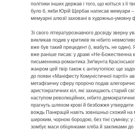
політики інших держав і того, що коїться з її
було б, якби Юрій Щербак написав мемуари – 
мемуарні алюзії заховані в художньо-умовну 
Зі свого літературознавчого досвіду зверну у
викликав подив у критиків як нібито невмотиво
вже був такий прецедент (і, мабуть, не один).
вже раніше писав: у драмі «Не-Божественна к
письменника-романтика Зиґмунта Красінського
жанром цей твір також є антиутопією: ще задо
до появи «Маніфесту Комуністичної партії» авт
метафізичну сферу пророчо подав алегорично
аристократичних кіл, які захищають старий сві
наступом революційних, нібито демократичних,
прагнуть шляхом крові й безбожжя утвердити н
вождь Панкрацій навіть зовнішньо схожий на м
широким, чорною бородою, без тіні сумніву; у 
зомбує маси обіцянками хліба й закликами до