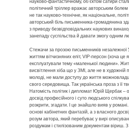
науково-фантастичному, об’єктом сатири стали
політичний тріллер вражає авторським болем з
не так науково-технічне, як національне, полі
авторський біль письменника-громадянина зда
з приводу безвідповідальних наукових винахо
занепаду суспільства й давати змогу одним л
Стежачи за прозою письменників незалежної Ук
життям вітчизняних еліт, VIP-персон (хоча це 
експлуатували тему «маленької людини». Життє
висвітлення хіба що у ЗМІ, але не в художній п
молоді, не мали доступу до життя можновладц
свого середовища. Так українська проза з її 
Натомість політик і дипломат Юрій Щербак – о
досвід професійного і суто людського спілкув
розкрити, згадати. І це знайшло вияв у романі.
основі кабінетних фантазій, а з власного досві
розум автора, який перебуває у вирі описуван
роздумам і стилізованим документам віриш. З