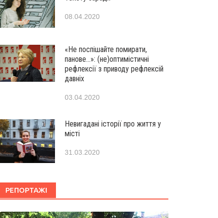
08.04.2020
«Не поспішайте помирати,
панове…»: (не)оптимістичні
рефлексії з приводу рефлексій
давніх
03.04.2020
Невигадані історії про життя у
місті
31.03.2020
РЕПОРТАЖІ