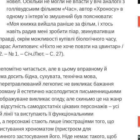
новел. Оскільки не могли не впасти у вічі аналогії з
голлівудським фільмом «Час», автор «Хроносу» в
одному з інтерв’ю змушений був пояснювати:
«Моя книжка вийшла раніше за фільм, і хтось
навіть радив мені зробити піар, звинувативши
правді, окрім можливості купівлі біологічного часу,
(Тарас Антипович: «Ніхто не хоче повзти на цвинтар» /
 – № 1. – Січ./Лют. – С. 27).
 непомітно читається, але в цьому вправному й
ма досить бідна, сухувата, технічна мова,
в перетравлюваний легкопис не викликає бажання
х роману й естетично насолодитися письменницькими
зображуване викликає огиду, але скиньмо це на жанр
відсутність самодостатніх цікавих персонажів – усі
 лінії та виступають її функціональними
, а персонажі стають лише ілюстраціями того, що
ристування хрономатом (пристроєм для
инного застосування його. Ніде немає такого, щоб