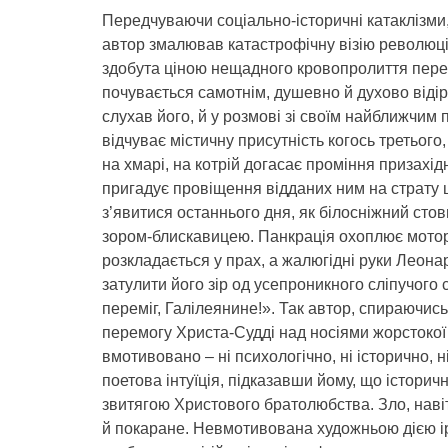
Передчуваючи соціально-історичні катаклізми,
автор змалював катастрофічну візію революції
здобута ціною нещадного кровопролиття перем
почувається самотнім, душевно й духово віді
слухав його, й у розмові зі своїм найближчи
відчуває містичну присутність когось третього,
на хмарі, на котрій догасає проміння призахі
пригадує провіщення відданих ним на страту шл
з’явитися останнього дня, як білосніжний стов
зором-блискавицею. Панкрація охоплює моторо
розкладається у прах, а жалюгідні руки Леонард
затулити його зір од усепроникного сліпучого 
переміг, Галілеянине!». Так автор, спираючи
перемогу Христа-Судді над носіями жорстокої ре
вмотивовано – ні психологічно, ні історично, 
поетова інтуїція, підказавши йому, що історич
звитягою Христового братолюбства. Зло, наві
й покаране. Невмотивована художньою дією і