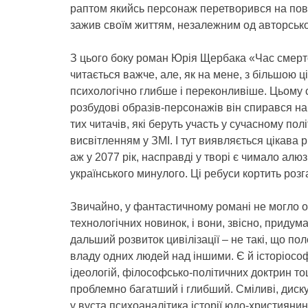
раптом якийсь персонаж перетворився на повно
зажив своїм життям, незалежним од авторсько
З цього боку роман Юрія Щербака «Час смертох
читається важче, але, як на мене, з більшою ц
психологічно глибше і переконливіше. Цьому с
розбудові образів-персонажів він спирався на
тих читачів, які беруть участь у сучасному по
висвітленням у ЗМІ. І тут виявляється цікава
аж у 2077 рік, насправді у творі є чимало алюз
українського минулого. Ці ребуси кортить роз
Звичайно, у фантастичному романі не могло о
технологічних новинок, і вони, звісно, придум
дальший розвиток цивілізації – не такі, що по
владу одних людей над іншими. Є й історіосо
ідеологій, філософсько-політичних доктрин 
проблемно багатший і глибший. Сміливі, дискус
у вуста психоаналітика історії юдо-християн