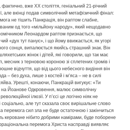
 фактично, вже ХХ століття, геніальний 21-річний
, але вкінці подав символічний метафізичний фінал:
ога не тішить Панкрація, він раптом слабне,
рваним од того «мільйону народу», який нещодавно
м помічником Леонардом раптом признається, що
 чий «дух тут панує», і що йому ввижається, як угорі
дного сонця, випалюється якийсь страшний знак. Він
яхетських жінок і дітей, які говорили, що так має
п, месник з терновою короною зі сплетених громів і
шне відчуття, що від цього небесного видіння він
а – без духа, лише з костей і м’яса – не в силі
сяйва. Урешті, конаючи, Панкрацій вигукує: «Ти
сь на Йоанове Одкровення, малює символічну
волюційної ілюзії. У п’єсі це логічно ніяк не
ні соціально, але тут сказала своє вирішальне слово
на перемога сил зла не буде остаточною і закінчиться
ть кероване нібито добрими намірами, буде поборене
рраціональна перемога Христа насправді виявляє