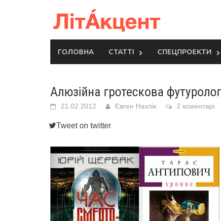
Skip
to
content
ГОЛОВНА
СТАТТІ
СПЕЦПРОЕКТИ
Алюзійна гротескова футуролог
21.02.2012
Євген Нахлік
2 коментарі
Tweet on twitter