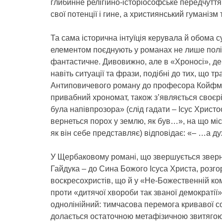
глибинне релігійно-історіософське передчуття
свої потенції і гине, а християнський гуманізм
Та сама історична інтуїція керувала й обома 
елементом поєднують у романах не лише політ
фантастичне. Дивовижно, але в «Хроносі», де 
навіть ситуації та фрази, подібні до тих, що т
Антиповичевого роману до професора Койфма
привабний хрономат, також з’являється своє
була напівпрозора» (слід гадати – Ісус Христо
вернеться порох у землю, як був…», на що міс
як він себе представляє) відповідає: «– …а ду
У Щербаковому романі, що звершується зверн
Гайдука – до Сина Божого Ісуса Христа, розгор
воскресохристів, що й у «Не-Божественній коме
проти «дитячої хвороби так званої демократії» 
однолінійний: тимчасова перемога кривавої со
долається остаточною метафізичною звитягою І