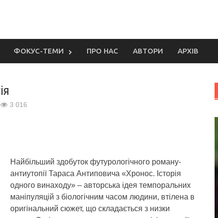
ФОКУС-ТЕМИ
ПРО НАС
АВТОРИ
АРХІВ
ія
3 016
Найбільший здобуток футурологічного роману-
антиутопії Тараса Антиповича «Хронос. Історія
одного винаходу» – авторська ідея темпоральних
маніпуляцій з біологічним часом людини, втілена в
оригінальний сюжет, що складається з низки