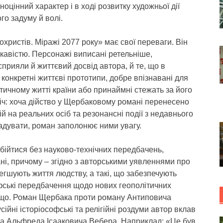
цінний характер і в ході розвитку художньої дії
го задуму й волі.
ристів. Міражі 2077 року» має свої переваги. Він
ікавістю. Персонажі виписані ретельніше,
прияли й життєвий досвід автора, й те, що в
 конкретні життєві прототипи, добре впізнавані для
літичному житті країни або принаймні стежать за його
 річ: хоча дійство у Щербаковому романі перенесено
ій на реальних осіб та резонансні події з недавнього
гадувати, роман заполонює ними увагу.
бійтися без науково-технічних передбачень,
ані, причому – згідно з авторськими уявленнями про
легшують життя людству, а такі, що забезпечують
фські передбачення щодо нових геополітичних
тощо. Роман Щербака проти роману Антиповича
ійні історіософські та релігійні роздуми автор вклав
ина Альфреда Ісааковича Вебера. Наприклад: «Це був