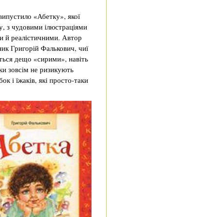
випустило «Абетку», якої
у, з чудовими ілюстраціями
и й реалістичними. Автор
ник Григорій Фалькович, чиї
ться дещо «сирими», навіть
тки зовсім не ризикують
ок і їжаків, які просто-таки