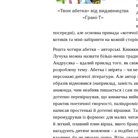
«Твоя абетка» від видавництва
«Грані-Т»
посередні), але основна принада «котячо
котиків та міні-лабіринти на кожній сторін
Решта чотири абетки – авторські. Книжки
Лучука можна назвати більш-менш традиц
Андрусяка – вдалий приклад того, як сві
розроблену тему. Абетка і звірята – чи н
персонажі дитячої літератури. Але автор 
образів відмовився (наприклад, замість а
анаконда, чим неабияк пишається і сам пи
дотепно перевіршував, що книжечка вийш
практик поетичної творчості, паліндроміс
написав простенькі й дотепні віршики. Та
перемудрував із формою: для малих читачі
й легкий, плавний плин вірша, якого бракує
нагадують дитяче мовлення – а подібні ст
вдалими, бо не звучать щиро. Втім, сказа