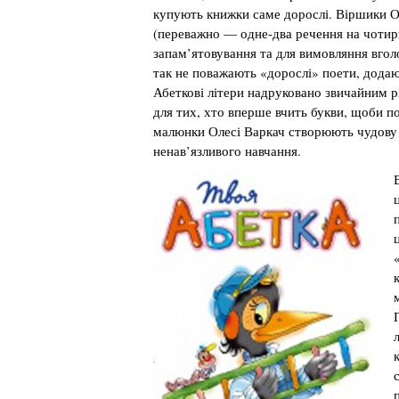
купують книжки саме дорослі. Віршики О
(переважно — одне-два речення на чотири
запам’ятовування та для вимовляння вголос
так не поважають «дорослі» поети, додаю
Абеткові літери надруковано звичайним
для тих, хто вперше вчить букви, щоби по
малюнки Олесі Варкач створюють чудову
ненав’язливого навчання.