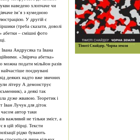
букви наведено хлопчаче чи
дівчаче ім’я з кумедною
ілюстрацією. У другій є
віршики (треба сказати, доволі
ї» абетки – смішні фото
ці.
Тімоті Снайдер. Чорна земля
 Івана Андрусяка та Івана
ійними. «Звіряча абетка»
жо можна подати мільйон разів
е найчастіше поєднувані
від деяких надто вже звичних
кули літеру А демонструє
сьменник), а деякі так
ла дуже жвавою. Теоретик і
т Іван Лучук для діток
 часом автор таки
в важливий не тільки зміст, а
 в цій збірці. Тексти
илізації рідко бувають
не стосується лише кількох