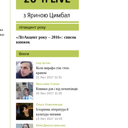
літакцент року
ка
ка)
«ЛітАкцент року – 2016»: список
книжок
блоги
Ігор Котик
:
Коли жирафа стає стоп-
краном
21 Лют 2017 11:51
Ярослава Стріха
:
Книжки для і від початківців
20 Лют 2017 11:35
Ольга Ковалевська
:
Історична література й
я
культура читання
15 Лют 2017 10:25
Юлія Джугастрянська
: