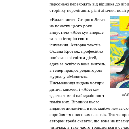
персонажі переходять від віршика до вірш
сторінку перелітають різні літачки, повітр
«Видавництво Старого Лева»
на початку цього року
випустило «Абетку» вперше
за всю історію свого
існування. Авторка текстів,
Оксана Кротюк, професійно
пов’язана зі світом дітей,
адже за освітою вона вчитель,
а тепер працює редактором
журналу «Малятко».
Письменниця видала чотири
дитячі книжки, і «Абетка»
«Аб
здається мені найвдалішою з-
поміж них. Віршики цього
видання динамічні, в них майже немає ск
сприйняття описових пасажів. Тексти прос
авторки треба сказати, що вона не прагн
читачам, а таке часто трапляється в суча