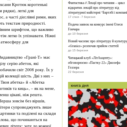
Фантастика // Лекції про читання – цикл
ксани Кротюк коротенькі
відкритих лекцій про літературу від
 рядки), легкі для
літературної майстерні “Бартлбі і компан
, а часті дієслівні рими, яких
17 січня - 7 березня
ть текстам природності.
Подача заявок на конкурс імені Олеся
 рівним шрифтом, що важливо
Гончара
до 10 березня
тім легко їх упізнавати. Ніжні
Новий часопис про літературу й культур
 атмосферу для
«Granice» розпочав прийом статтей
до 15 березня
Видавництво «Грані-Т» має
Читацький клуб «ЛітАкценту»:
обговорюємо «Пастку-22» Джозефа
цілу серію абеток, які
Геллера
побачили світ 2008 року. Їх у
22 березня
цій колекції шість. Дві з них –
«Твоя абетка» й «Абетка
книга дня
котиків та киць», – як на мене,
менш цікаві, ніж решта.
Перша зовсім без віршів,
літери супроводжують лише
картинки та поділені на склади
слова, що починаються на
певну літеру; зате до кожної