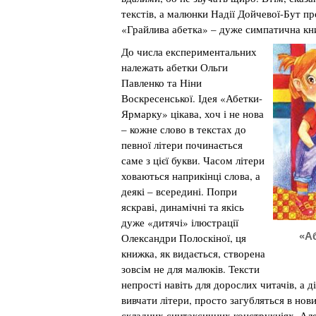
текстів, а малюнки Надії Дойчевої-Бут пр
«Грайлива абетка» – дуже симпатична кн
До числа експериментальних
належать абетки Ольги
Павленко та Ніни
Воскресенської. Ідея «Абетки-
Ярмарку» цікава, хоч і не нова
– кожне слово в текстах до
певної літери починається
саме з цієї букви. Часом літери
ховаються наприкінці слова, а
деякі – всередині. Попри
яскраві, динамічні та якісь
дуже «дитячі» ілюстрації
«А
Олександри Полоскіної, ця
книжка, як видається, створена
зовсім не для малюків. Тексти
непрості навіть для дорослих читачів, а д
вивчати літери, просто загубляться в нов
складних синтаксичних конструкціях. Ал