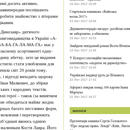
нині досить активно,
24 Лют 2017 10:05
наввипередки поспішають
Стартувала книжкова «Київська
зробити знайомство з літерами
весна-2017»
цікавим.
23 Лют 2017 18:06
Держкомтелерадіо нагадує: російські кни
«Динозавр» дитячого
не заборонено, а обмежено
книговидавицтва в Україні «А-
23 Лют 2017 16:53
БА-БА-ГА-ЛА-МА-ГА» має у
Знайдено невідомий роман Волта Вітмен
власному асортименті одну-
23 Лют 2017 12:45
єдину абетку, зате це видання
У Білорусі опозиційні письменники
платитимуть «податок на дармоїдство»
встигло стати улюбленим для
23 Лют 2017 10:05
чила світ 20 років тому,
Українські видавці їдуть до Вільнюса
, і відтоді виходить щороку
22 Лют 2017 17:41
 Іван Малкович, до збірки
Аферист викрав понад 100 картин Івана
ьких і народних текстів.
Марчука
хні герої – також (за винятком
22 Лют 2017 16:27
их не обходиться майже жодна
віршах багато пестливих форм,
анонси
е мовлення і перетворюють
 об’єднані якоюсь однією
Презентація книжки Сергія Головатого
“Про людські права. Лекції” (Київ, Лисен
и малюнкам Костя Лавра. Його