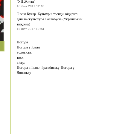
(УП.Життя)
16 Лют 2017 12:40
Олена Кухар. Культурні тренди: відкриті
дані та скульптура з автобусів (Український
тиждень)
11 Лют 2017 12:53
Погода
Погода у
Києві
вологість:
тиск:
вітер:
Погода в Івано-Франківську
Погода у
Донецьку