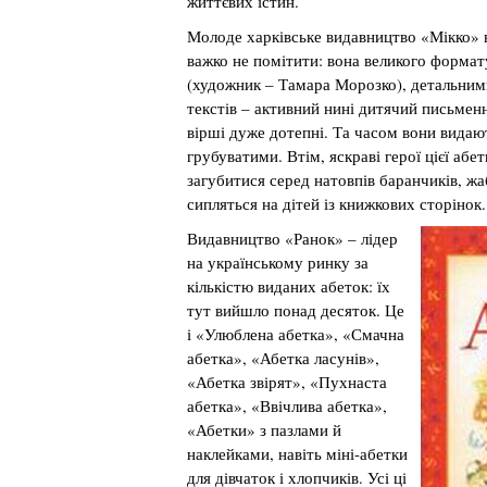
життєвих істин.
Молоде харківське видавництво «Мікко» 
важко не помітити: вона великого формат
(художник – Тамара Морозко), детальним
текстів – активний нині дитячий письмен
вірші дуже дотепні. Та часом вони видаю
грубуватими. Втім, яскраві герої цієї абе
загубитися серед натовпів баранчиків, жаб
сипляться на дітей із книжкових сторінок.
Видавництво «Ранок» – лідер
на українському ринку за
кількістю виданих абеток: їх
тут вийшло понад десяток. Це
і «Улюблена абетка», «Смачна
абетка», «Абетка ласунів»,
«Абетка звірят», «Пухнаста
абетка», «Ввічлива абетка»,
«Абетки» з пазлами й
наклейками, навіть міні-абетки
для дівчаток і хлопчиків. Усі ці