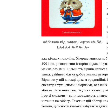
«Абетка» від видавництва «А-БА-
БА-ГА-ЛА-МА-ГА»
вже кількох поколінь. Уперше книжка поба
1991-го, розпочавши історію видавництва
майже без змін. Більшість віршів написав
також увійшли кілька добре знаних авторс
Віршики у цій книжці цілком традиційні, ї
енелят): є тут і єноти, і йоржики, без як
абетка. Зате мова текстів дуже жвава: у 
ігор зі словами – вони моделюють дитяч
читання на забаву. Тексти в цій абетці не
темою, цілісності книжка набуває завдяк