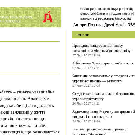
|
|
|
|
візаві
рефлексія
огляди
рецензія
|
|
|
|
репортаж
блоги
книга дня
новини
|
|
|
анонси
від редактора
бліц-огляд
Автори
Про нас
Друзі
Архів
RS
новини
Проводять конкурс на тимчасову
інсталяцію на місці пам’ятника Леніну
27 Лют 2017 17:18
У Бабиному Яру відкрили пам’ятник Тел
27 Лют 2017 17:11
Фінляндія допомагатиме у створенні «но
української школи» — Міносвіти
27 Лют 2017 10:05
Абетка – книжка незвичайна,
Студія Pixar виклала онлайн безкоштовн
це знає кожен.
Адже саме
курс зі сторітеллінгу
24 Лют 2017 14:11
завдяки абетці діти долають
такий важливий у житті
Художнику Івану Марчуку повернули всі
викрадені в нього картини
перехід від слухання до
24 Лют 2017 12:40
читання книжок. І дитячі
Вийшов трейлер екранізації роману
видавництва, що розвиваються
Кокотюхи “Червоний”