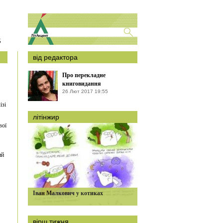
S
від редактора
Про перекладне
книговидання
26 Лют 2017 19:55
ізі
літінжир
вої
ий
Іван Малкович у котиках
вірш тижня