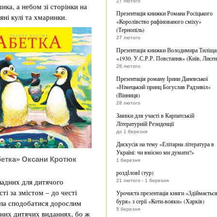
27 лютого
ика, а небом зі сторінки на
Презентація книжки Романа Росіцького
яні кулі та хмаринки.
«Королівство рафінованого сміху»
(Тернопіль)
27 лютого
Презентація книжки Володимира Тиліща
«1930. У.С.Р.Р. Повстання» (Київ, Лисен
28 лютого
Презентація роману Ірини Даневської
«Німецький принц Богуслав Радзивіл»
(Вінниця)
28 лютого
Заявки для участі в Карпатській
Літературній Резиденції
до 1 березня
Дискусія на тему «Елітарна література в
Україні: чи вміємо ми думати?»
етка» Оксани Кротюк
1 березня
роздІловІ (тур)
ладних для дитячого
21 лютого - 1 березня
ті за змістом – до честі
Урочиста презентація книги «Здіймаєтьс
буря» з серії «Коти-вояки» (Харків)
ула сподобатися дорослим
5 березня
сних дитячих виданнях, бо ж