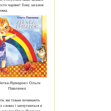
осто чарівні! Тому загалом
ижка.
бетка-Ярмарок» Ольги
Павленко
іти, які тільки починають
их словах і заплутаються в
е загалом Ольга Павленко