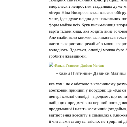
впоралася з непростим завданням дуже м
літер» Ніна Воскресенська взялася обігру
мене, ідея дуже плідна для навчальних п
форм майже всіх букв письменниця впора
варта тільки киця, яка ходить вниз голово
Але слабинкою книжки залишається текстов
часто використано реалії або мовні зворо
володіють. Здається, оповіді можна було
зробити жвавішими.
«Казки П’ятинки» Дзвінки Матіяш
яка хоч і не є абеткою в класичному розум
абетковий принцип у побудові: це «Казки
центрі кожної оповіді – предмет, що почин
набір цих предметів на перший погляд ви
продуманий і навіть космічний (згадаймо,
відтворення всесвіту в символах). Книжка 
її читачами стануть, звісно, не трирічні ді