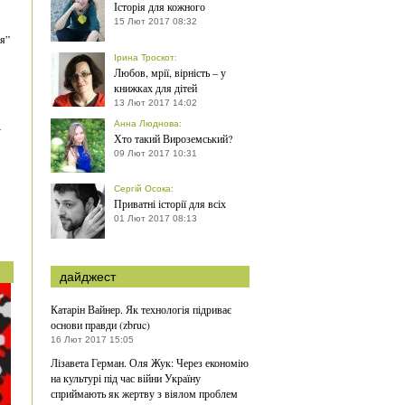
Історія для кожного
15 Лют 2017 08:32
ія”
Ірина Троскот
:
Любов, мрії, вірність – у
книжках для дітей
13 Лют 2017 14:02
Анна Люднова
:
у
Хто такий Вироземський?
09 Лют 2017 10:31
Сергій Осока
:
Приватні історії для всіх
01 Лют 2017 08:13
дайджест
Катарін Вайнер. Як технологія підриває
основи правди (zbruc)
16 Лют 2017 15:05
Лізавета Герман. Оля Жук: Через економію
на культурі під час війни Україну
сприймають як жертву з віялом проблем