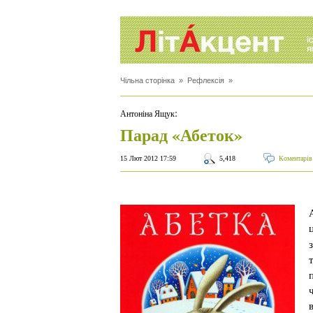
Чільна сторінка
»
Рефлексія
»
:
Антоніна Ящук
Парад «Абеток»
15 Лют 2012 17:59
5,418
Коментарів