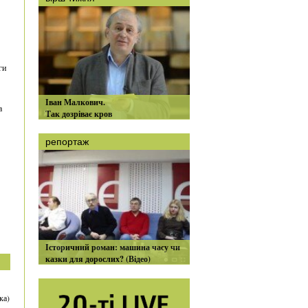
ги
Іван Малкович.
а
Так дозріває кров
репортаж
Історичний роман: машина часу чи
казки для дорослих? (Відео)
ка)