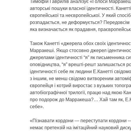
Тимофій Гаврилів аналізує «Голоси Марракеша
авторські пошуки власної ідентичності. Канетт
європейської та неєвропейської. У який спосі
розпадається, не деформується? Передовсім 
яка визначається як прадавня, праєвропейськ
Також Канетті «джерела обох своїх ідентичнос
Марракеші. Якщо стосовно джерел ідентичност
джерелами ідентичності “я” як письменника си
оповідництва, “я” врешті-решт залишається р
ідентичності себе як людини Е.Канетті свідом
з іншим, не менш свідомо витвореним автоміфо
європейця і котрий виростає з вузьких топогр
автобіографічної трилогії, працю над якою Кан
про подорож до Марракеша?… Хай там як, Е.К
себе».
«Пізнавати кордони — переступати кордони —
немає претензій на імітаційний науковий диск