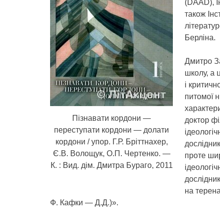
(DAAD), І
також Інс
літератур
Берліна.
Дмитро З
школу, а 
і критич
питомої н
характер
Пізнавати кордони —
доктор фі
переступати кордони — долати
ідеологіч
кордони / упор. Г.Р. Бріттнахер,
дослідник
Є.В. Волощук, О.П. Чертенко. —
проте шир
К. : Вид. дім. Дмитра Бураго, 2011
ідеологіч
дослідник
на терена
Ф. Кафки — Д.Д.)».