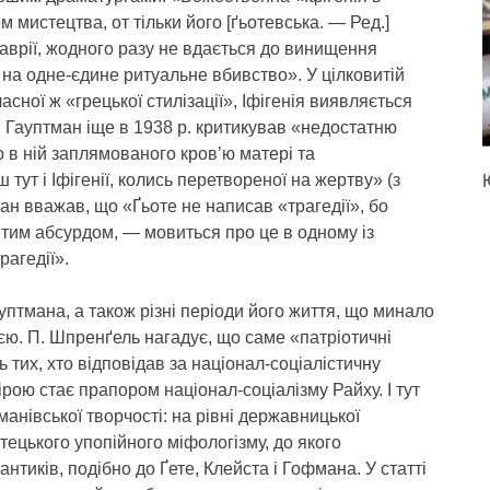
 мистецтва, от тільки його [ґьотевська. — Ред.]
Таврії, жодного разу не вдається до винищення
 на одне-єдине ритуальне вбивство». У цілковитій
асної ж «грецької стилізації», Іфігенія виявляється
й Гауптман іще в 1938 р. критикував «недостатню
о в ній заплямованого кров’ю матері та
ут і Іфігенії, колись перетвореної на жертву» (з
ман вважав, що «Ґьоте не написав «трагедії», бо
тим абсурдом, — мовиться про це в одному із
рагедії».
ауптмана, а також різні періоди його життя, що минало
гією. П. Шпренґель нагадує, що саме «патріотичні
 тих, хто відповідав за націонал-соціалістичну
рою стає прапором націонал-соціалізму Райху. І тут
анівської творчості: на рівні державницької
истецького упопійного міфологізму, до якого
нтиків, подібно до Ґете, Клейста і Гофмана. У статті