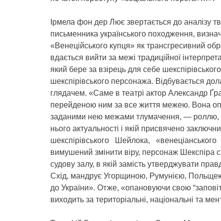
Ірмела фон дер Лює звертається до аналізу тв
письменника українського походження, визна
«Венеційського купця» як трансгресивний обра
вдається вийти за межі традиційної інтерпрет
який бере за взірець для себе шекспірівськог
шекспірівського персонажа. Відбувається дол
глядачем. «Саме в театрі актор Александр Ґра
перейденою ним за все життя межею. Вона опр
заданими нею межами тлумачення, — роллю, як
нього актуальності і якій присвячено заключни
шекспірівського Шейлока, «венеціанського 
вимушений змінити віру, персонаж Шекспіра с
судову залу, в якій замість утверджувати пра
Схід, мандрує Угорщиною, Румунією, Польщею
до України». Отже, «опановуючи свою “заповіт
виходить за територіальні, національні та мен