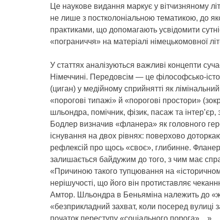
Це наукове видання маркує у вітчизняному літ
не лише з постколоніальною тематикою, до як
практиками, що допомагають усвідомити сутніс
«пограниччя» на матеріалі німецькомовної лі
У статтях аналізуються важливі концепти сучас
Німеччині. Передовсім — це філософсько-іст
(циган) у медійному сприйнятті як лімінальний
«порогові типажі» й «порогові простори» (зокр
шльондра, помічник, фізик, пасаж та інтер’єр, 
Бодлер визначив «фланера» як головного геро
існування на двох рівнях: поверхово доторка
рефлексій про щось «своє», глибинне. Фланер
залишається байдужим до того, з чим має спра
«Причиною такого тупцювання на «історичном
нерішучості, що його він протиставляє чеканн
Амтор. Шльондра в Беньяміна належить до «ж
«безприкладний захват, коли посеред вулиці 
початок переступу «соціального порога»…».