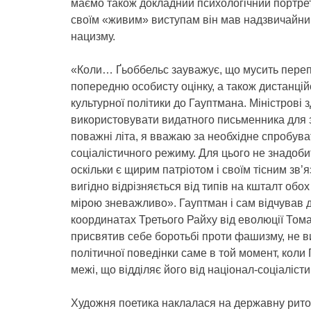
маємо також докладний психологічний портрет
своїм «живим» виступам він мав надзвичайний
нацизму.
«Коли… Ґьоббельс зауважує, що мусить перепро
попередню особисту оцінку, а також дистанцій
культурної політики до Гауптмана. Міністрові 
використовувати видатного письменника для з
поважні літа, я вважаю за необхідне спробува
соціалістичного режиму. Для цього не знадобит
оскільки є щирим патріотом і своїм тісним зв’
вигідно відрізняється від типів на кшталт обо
мірою зневажливо». Гауптман і сам відчував д
координатах Третього Райху від еволюції Тома
присвятив себе боротьбі проти фашизму, не в
політичної поведінки саме в той момент, коли
межі, що відділяє його від націонал-соціаліст
Художня поетика наклалася на державну ритори