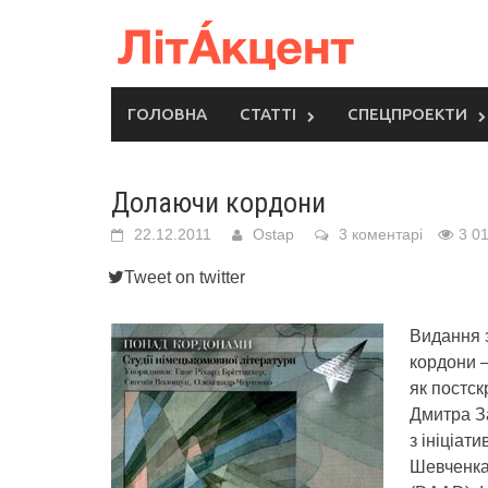
Skip
to
content
ГОЛОВНА
СТАТТІ
СПЕЦПРОЕКТИ
Долаючи кордони
22.12.2011
Ostap
3 коментарі
3 0
Tweet on twitter
Видання 
кордони 
як постск
Дмитра За
з ініціат
Шевченка 