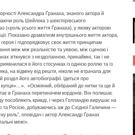
орчості Александра Ґранаха, знаного актора й
чаючи роль Шейлока з шекспірівського
з («роль усього життя Ґранаха), у якому акторові
ації. Показано драматизм внутрішнього життя актора,
о героя і підпорядковує своє життя принципам
ання меж між реальністю та уявою, між сценою і
нах зіткнувся з нездоланною, принаймні, так і не
иявнилася в його стосунках із однією роллю та із
а, на відміну від решти, ніколи не втрачала для
й розділ його автобіографії. Ідеться про
купця»…». «Осміяний, обібраний до нитки та ще й
тає в Ґранаха перетиначем кордонів. Він полишає
вду пособляють кривді, і через Голландію вирушає на
 та Росією, добуваючись аж до Східної Галичини —
ну роль”, оповідач і актор Александр Ґранах
тальні межі».