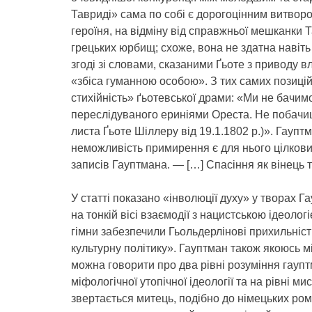
Тавриді» сама по собі є дорогоцінним витвором
героїня, на відміну від справжньої мешканки 
грецьких юрбищ; схоже, вона не здатна навіть
згоді зі словами, сказаними Ґьоте з приводу вл
«збіса гуманною особою». З тих самих позиці
стихійність» ґьотевської драми: «Ми не бачим
переслідуваного ериніями Ореста. Не побачиш т
листа Ґьоте Шіллеру від 19.1.1802 p.)». Гаупт
неможливість примирення є для нього цілкови
записів Гауптмана. — […] Спасіння як вінець т
У статті показано «інволюції духу» у творах Г
на тонкій вісі взаємодії з нацистською ідеоло
гімни забезпечили Гьольдерлінові прихильність
культурну політику». Гауптман також якоюсь мі
можна говорити про два рівні розуміння гауптм
міфологічної утопічної ідеології та на рівні м
звертається митець, подібно до німецьких рома