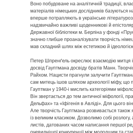
Воно побудоване на аналітичній традиції, влас
матеріалів німецьких дослідників базуються на
вперше потрапляють в українське літературозна
надзвичайно важливі щоденникові й епістолярн
Державної бібліотеки м. Берліна у фонді «Пр
значно глибше проаналізувати творчість німец
мав складний шлях між естетикою й ідеологією
Петер Шпренґель окреслює взаємодію митця і в
досвід Гауптмана досвіду братів Манн. Творчі
Райхом. Нацисти прагнули залучити Гауптмана
сам митець ішов шляхом археології міфу, що пр
Гауптман у 1940-і мислить категоріями міфоло
Він звертається до тем античної міфології, п
Дельфах» та «Іфігенія в Авліді». Для цього ві
Але творчість Гауптмана розвивається також я
із великим класиком. Дозволимо собі розлогу,
листів, датованих часом написання першої ред
очевиднішої конкуренції між молодшим та ст