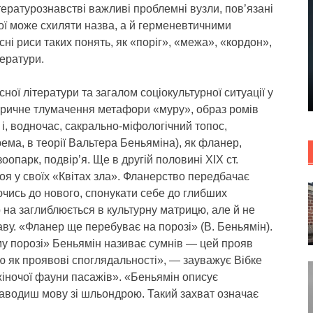
ературознавстві важливі проблемні вузли, пов’язані
ої може схиляти назва, а й герменевтичними
ні риси таких понять, як «поріг», «межа», «кордон»,
тератури.
ної літератури та загалом соціокультурної ситуації у
оричне тлумачення метафори «муру», образ ромів
 і, водночас, сакрально-міфологічний топос,
ема, в теорії Вальтера Беньяміна), як фланер,
зоопарк, подвір’я. Ще в другій половині ХІХ ст.
я у своїх «Квітах зла». Фланерство передбачає
ючись до нового, спонукати себе до глибших
 на заглиблюється в культурну матрицю, але й не
ву. «Фланер ще перебуває на порозі» (В. Беньямін).
у порозі» Беньямін називає сумнів — цей прояв
ю як проявові споглядальності», — зауважує Вібке
іночої фауни пасажів». «Беньямін описує
заводиш мову зі шльондрою. Такий захват означає