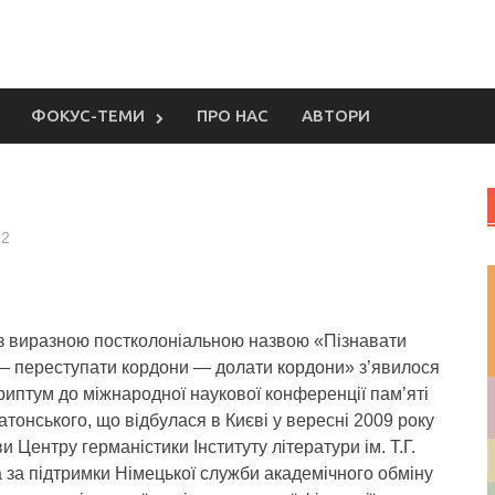
ФОКУС-ТЕМИ
ПРО НАС
АВТОРИ
12
з виразною постколоніальною назвою «Пізнавати
— переступати кордони — долати кордони» з’явилося
риптум до міжнародної наукової конференції пам’яті
тонського, що відбулася в Києві у вересні 2009 року
иви Центру германістики Інституту літератури ім. Т.Г.
за підтримки Німецької служби академічного обміну