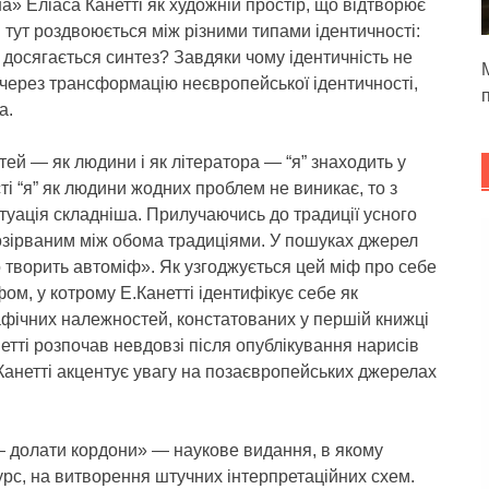
» Еліаса Канетті як художній простір, що відтворює
і тут роздвоюється між різними типами ідентичності:
б досягається синтез? Завдяки чому ідентичність не
М
через трансформацію неєвропейської ідентичності,
а.
тей — як людини і як літератора — “я” знаходить у
і “я” як людини жодних проблем не виникає, то з
туація складніша. Прилучаючись до традиції усного
озірваним між обома традиціями. У пошуках джерел
о творить автоміф». Як узгоджується цей міф про себе
м, у котрому Е.Канетті ідентифікує себе як
афічних належностей, констатованих у першій книжці
етті розпочав невдовзі після опублікування нарисів
анетті акцентує увагу на позаєвропейських джерелах
 долати кордони» — наукове видання, в якому
урс, на витворення штучних інтерпретаційних схем.