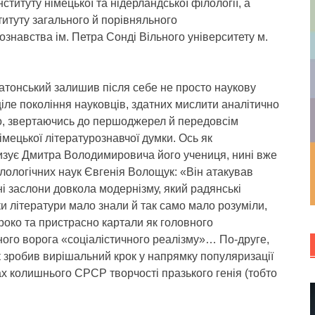
нституту німецької та нідерландської філології, а
титуту загального й порівняльного
ознавства ім. Петра Сонді Вільного університету м.
атонський залишив після себе не просто наукову
ціле покоління науковців, здатних мислити аналітично
но, звертаючись до першоджерел й передовсім
імецької літературознавчої думки. Ось як
изує Дмитра Володимировича його учениця, нині вже
лологічних наук Євгенія Волощук: «Він атакував
ні заслони довкола модернізму, який радянські
и літератури мало знали й так само мало розуміли,
око та пристрасно картали як головного
ного ворога «соціалістичного реалізму»… По-друге,
 зробив вирішальний крок у напрямку популяризації
х колишнього СРСР творчості празького генія (тобто