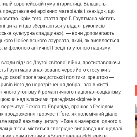
тивій європейській гуманітаристиці. Більшість
 представленні архівних матеріалів і знахідок, що
вство. Крім того, стаття про Ґ. Гауптмана містить
і цитати (що зберігаються у відділі рукописів
усська культурна спадщина»), — вони допомагають
ького Нобелівського лауреата, який, як виявляється,
, міфологією античної Греції та утопією нацизму.
лади під час Другої світової війни, протиставляючи
сть Гауптмана аналізовано через його стосунки з
 до своєї пропагандистської політики, зрештою —
ивів його до нерозрізнення добра і зла в житті.
гічного утопізму й романтичного націонал-соціалізму.
рацюючи над власними трагедіями «Іфігенія в
н перечитує Есхіла та Еврипіда, працює з Гесіодом.
к продовження творчості Ґете, як полемічний діалог
 але вкрай важливу цитату: «Вже в начеркові одного з
акції п’єси, міститься своєрідне виправдання щодалі
аршим драматургами: «Божественна «Іфігенія в