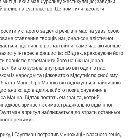
 митця, який мав бурхливу жестикуляцію; завдяки
 вплив на суспільство. Це помітили ідеологи
сити у старого за деякі речі, він має на увазі свою
оване ставлення творців націонал-соціалістичної
здається, що нині, в розпал війни, саме час активніше
ахисту інтересів фашистів: «Відтак, враховуючи його
ти повністю переманити його на бік націонал-
ься багато зусиль; внутрішньо він один із нас,
язком із народом та цілковитою відсутністю снобізму
х братів Манн. Про Маннів він відгукується найвищою
истанцію, що відділяла його позиціонування в
са Манна. Відтак постать емігранта, котрий
ипадково зринає як символ радикально відмінної
 Гауптман впритул наближається до втрати останньої
ичного режиму».
ку, і Гауптман потрапив у «ножиці» власного генія,