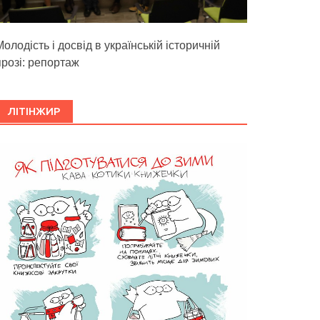
олодість і досвід в українській історичній
прозі: репортаж
ЛІТІНЖИР