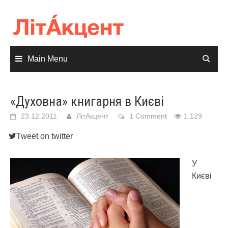
Skip
to
content
Main Menu
«Духовна» книгарня в Києві
23.12.2011
ЛітАкцент
1 Comment
1 129
Tweet on twitter
У
Києві