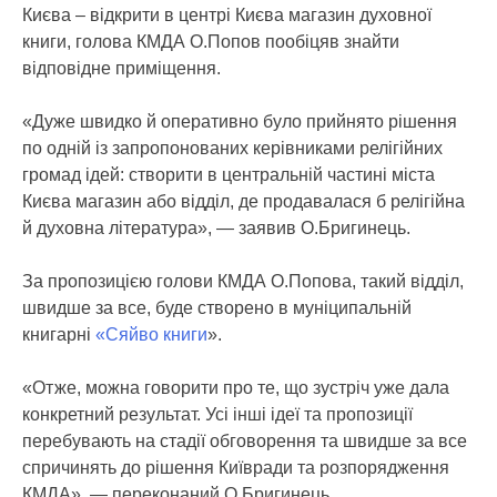
Києва – відкрити в центрі Києва магазин духовної
книги, голова КМДА О.Попов пообіцяв знайти
відповідне приміщення.
«Дуже швидко й оперативно було прийнято рішення
по одній із запропонованих керівниками релігійних
громад ідей: створити в центральній частині міста
Києва магазин або відділ, де продавалася б релігійна
й духовна література», — заявив О.Бригинець.
За пропозицією голови КМДА О.Попова, такий відділ,
швидше за все, буде створено в муніципальній
книгарні
«Сяйво книги
».
«Отже, можна говорити про те, що зустріч уже дала
конкретний результат. Усі інші ідеї та пропозиції
перебувають на стадії обговорення та швидше за все
спричинять до рішення Київради та розпорядження
КМДА», — переконаний О.Бригинець.