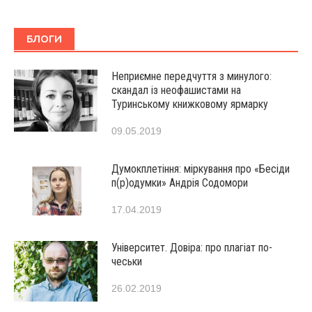
БЛОГИ
Неприємне передчуття з минулого:
скандал із неофашистами на
Туринському книжковому ярмарку
09.05.2019
Думокплетіння: міркування про «Бесіди
п(р)одумки» Андрія Содомори
17.04.2019
Університет. Довіра: про плагіат по-
чеськи
26.02.2019