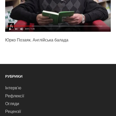
Юрко Позаяк. Англійська балада
РУБРИКИ
Інтерв'ю
Рефлексії
Огляди
Рецензії