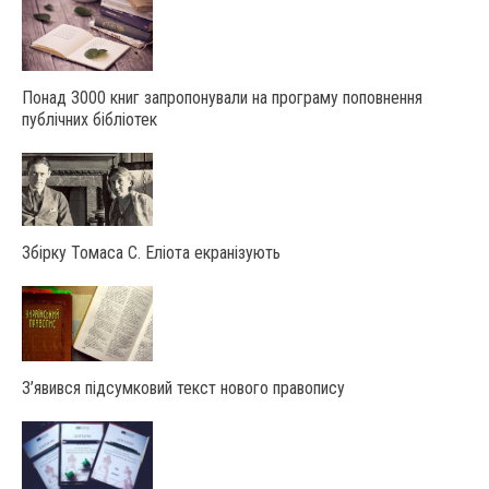
Понад 3000 книг запропонували на програму поповнення
публічних бібліотек
Збірку Томаса С. Еліота екранізують
З’явився підсумковий текст нового правопису