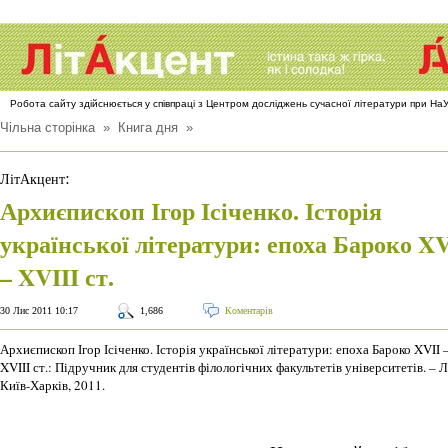
Робота сайту здійснюється у співпраці з Центром досліджень сучасної літератури при Н
Чільна сторінка
»
Книга дня
»
:
ЛітАкцент
Архиєпископ Ігор Ісіченко. Історія
української літератури: епоха Бароко XV
– XVIII ст.
30 Лис 2011 10:17
1,686
Коментарів
Архиєпископ Ігор Ісіченко. Історія української літератури: епоха Бароко XVII 
XVIII ст.: Підручник для студентів філологічних факультетів університетів. – Л
Київ-Харків, 2011.