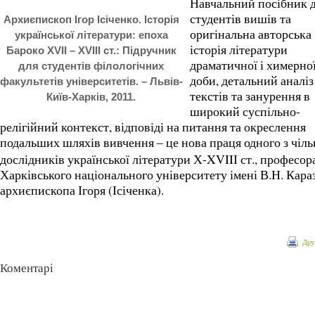
Навчальний посібник 
студентів вишів та
Архиєпископ Ігор Ісіченко. Історія
оригінальна авторська
української літератури: епоха
історія літератури
Бароко XVII – XVIII ст.: Підручник
драматичної і химерно
для студентів філологічних
доби, детальний аналіз
факультетів університетів. – Львів-
текстів та занурення в
Київ-Харків, 2011.
широкий суспільно-
релігійний контекст, відповіді на питання та окреслення
подальших шляхів вивчення
– це нова праця одного з чіл
дослідників української літератури Х-XVIIІ ст., професор
Харківського національного університету імені В.Н. Кара
архиєпископа Ігоря (Ісіченка).
Дру
Коментарі