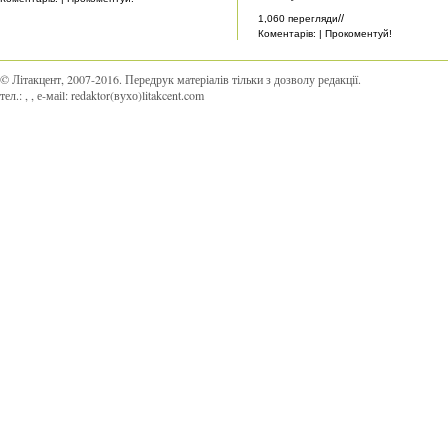
//
1,060 перегляди
Коментарів: | Прокоментуй!
© Літакцент, 2007-2016
.
Передрук матеріалів тільки з дозволу редакції.
тел.:
,
, е-маіl:
redaktor(вухо)litakcent.com