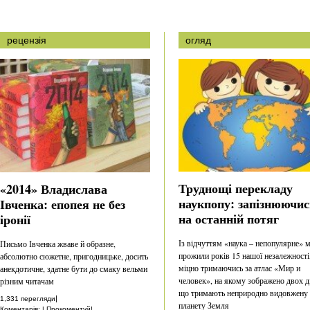
рецензія
огляд
Труднощі перекладу
«2014» Владислава
наукпопу: запізнюючис
Івченка: епопея не без
на останній потяг
іронії
Із відчуттям «наука – непопулярне» 
Письмо Івченка жваве й образне,
прожили років 15 нашої незалежності
абсолютно сюжетне, пригодницьке, досить
міцно тримаючись за атлас «Мир и
анекдотичне, здатне бути до смаку вельми
человек», на якому зображено двох ді
різним читачам
що тримають неприродно видовжену
|
1,331 перегляди
планету Земля
Коментарів: | Прокоментуй!