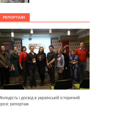
РЕПОРТАЖІ
олодість і досвід в українській історичній
прозі: репортаж