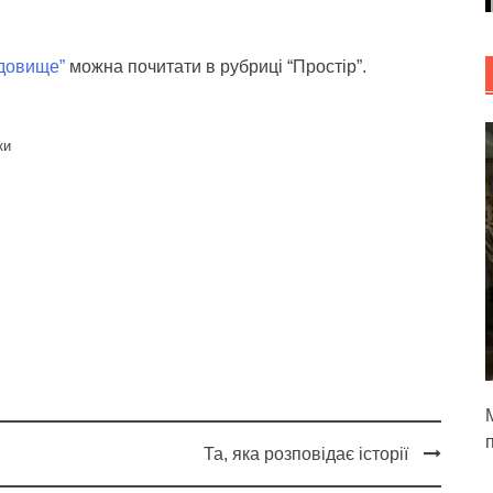
адовище”
можна почитати в рубриці “Простір”.
ки
М
Та, яка розповідає історії