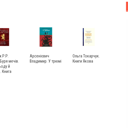
 Р.Р.
Арсенієвич
Ольга Токарчук.
 Буря мечів.
Владимир. У трюмі
Книги Якова
ьоду й
. Книга