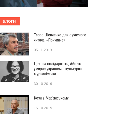
БЛОГИ
Тарас Шевченко для сучасного
читача. «Причинна»
05.11.2019
Цехова солідарність, Або як
умирає українська культурна
журналістика
30.10.2019
Кози в Марʼянському
15.10.2019