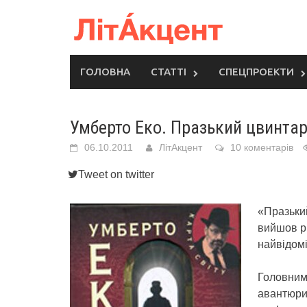
Skip
to
content
ГОЛОВНА
СТАТТІ
СПЕЦПРОЕКТИ
Умберто Еко. Празький цвинта
06.10.2011
ЛітАкцент
10 коментарів
Tweet on twitter
«Празьки
вийшов рі
найвідомі
Головним 
авантюрис