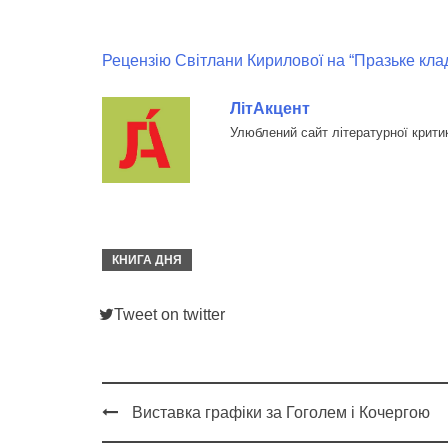
Рецензію Світлани Кирилової на “Празьке кл
ЛітАкцент
Улюблений сайт літературної крити
КНИГА ДНЯ
Tweet on twitter
Виставка графіки за Гоголем і Кочергою
Post