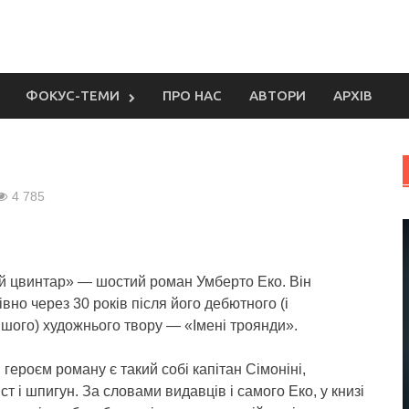
ФОКУС-ТЕМИ
ПРО НАС
АВТОРИ
АРХІВ
р
4 785
й цвинтар» — шостий роман Умберто Еко. Він
вно через 30 років після його дебютного (і
шого) художнього твору — «Імені троянди».
героєм роману є такий собі капітан Сімоніні,
т і шпигун. За словами видавців і самого Еко, у книзі