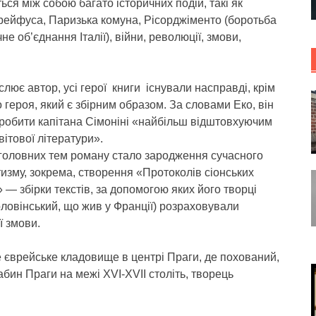
ься між собою багато історичних подій, такі як
рейфуса, Паризька комуна, Рісорджіменто (боротьба
чне об’єднання Італії), війни, революції, змови,
слює автор, усі герої книги існували насправді, крім
 героя, який є збірним образом. За словами Еко, він
зробити капітана Сімоніні «найбільш відштовхуючим
вітової літератури».
 головних тем роману стало зародження сучасного
изму, зокрема, створення «Протоколів сіонських
 — збірки текстів, за допомогою яких його творці
Головінський, що жив у Франції) розраховували
ї змови.
 єврейське кладовище в центрі Праги, де похований,
абин Праги на межі XVI-XVII століть, творець