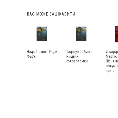
navigation
ВАС МОЖЕ ЗАЦІКАВИТИ
Надія Позняк. Ряди
Тадгоуп Саймон.
Джордж
Фур’є
Різдвяні
Мартін.
головоломки
Пісня л
полум’я
третя