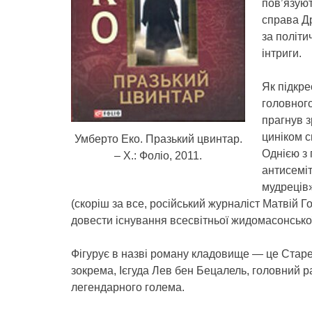
пов’язуют
справа Д
за політи
інтриги.
Як підкре
головного
прагнув 
циніком с
Умберто Еко. Празький цвинтар.
Однією з
– Х.: Фоліо, 2011.
антисеміт
мудреців»
(скоріш за все, російський журналіст Матвій 
довести існування всесвітньої жидомасонсько
Фігурує в назві роману кладовище — це Старе
зокрема, Ієгуда Лев бен Бецалель, головний р
легендарного голема.