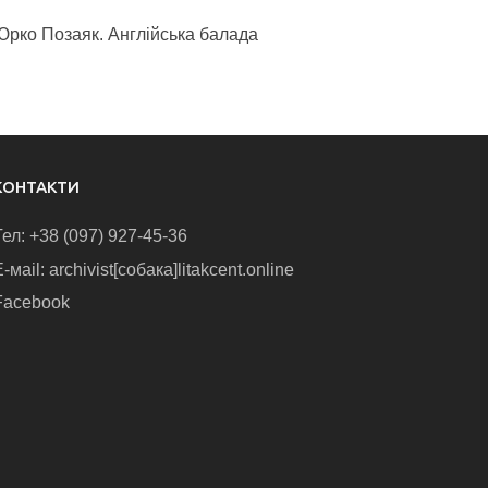
Юрко Позаяк. Англійська балада
КОНТАКТИ
Тел: +38 (097) 927-45-36
-маіl: archivist[собака]litakcent.online
Facebook