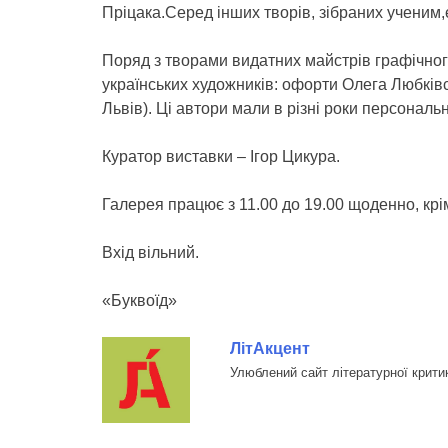
Пріцака.Серед інших творів, зібраних ученим
Поряд з творами видатних майстрів графічно
українських художників: офорти Олега Любківсь
Львів). Ці автори мали в різні роки персональ
Куратор виставки – Ігор Цикура.
Галерея працює з 11.00 до 19.00 щоденно, крім
Вхід вільний.
«Буквоїд»
ЛітАкцент
Улюблений сайт літературної крити