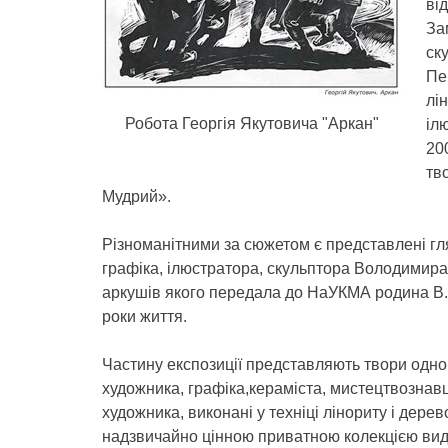
ві
За
ск
Пе
лі
Робота Георгія Якутовича "Аркан"
іл
20
тв
Мудрий».
Різноманітними за сюжетом є представлені гля
графіка, ілюстратора, скульптора Володимира 
аркушів якого передала до НаУКМА родина В.
роки життя.
Частину експозиції представляють твори одно
художника, графіка,кераміста, мистецтвознавц
художника, виконані у техніці лінориту і дере
надзвичайно цінною приватною колекцією вида