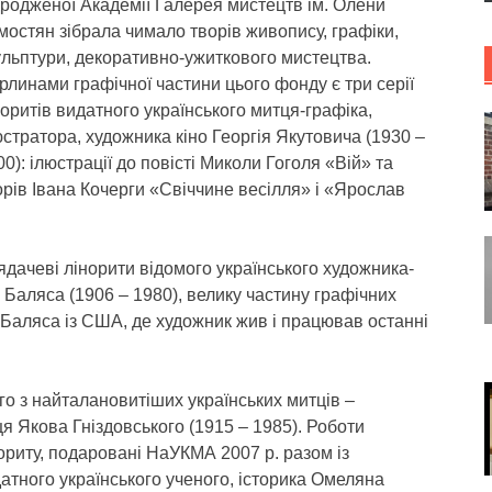
дродженої Академії Галерея мистецтв ім. Олени
мостян зібрала чимало творів живопису, графіки,
ульптури, декоративно-ужиткового мистецтва.
рлинами графічної частини цього фонду є три серії
норитів видатного українського митця-графіка,
юстратора, художника кіно Георгія Якутовича (1930 –
00): ілюстрації до повісті Миколи Гоголя «Вій» та
орів Івана Кочерги «Свіччине весілля» і «Ярослав
дачеві лінорити відомого українського художника-
Баляса (1906 – 1980), велику частину графічних
Баляса із США, де художник жив і працював останні
го з найталановитіших українських митців –
я Якова Гніздовського (1915 – 1985). Роботи
вориту, подаровані НаУКМА 2007 р. разом із
тного українського ученого, історика Омеляна