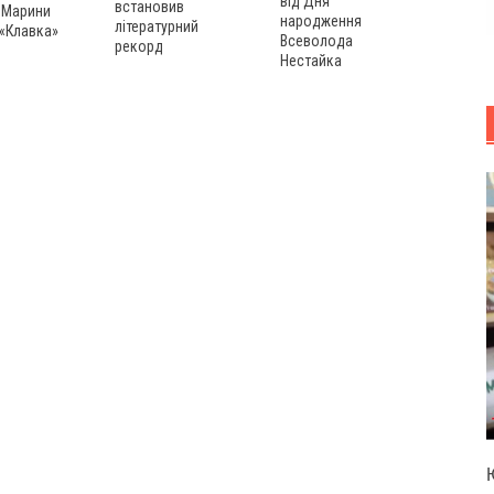
від Дня
встановив
 Марини
народження
літературний
 «Клавка»
Всеволода
рекорд
Нестайка