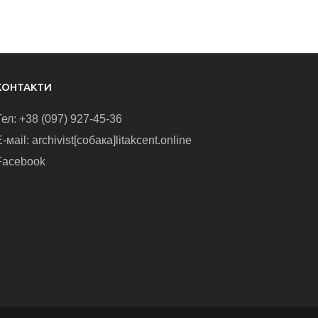
КОНТАКТИ
Тел: +38 (097) 927-45-36
-маіl: archivist[собака]litakcent.online
Facebook