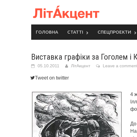
Skip
to
content
ГОЛОВНА
СТАТТІ
СПЕЦПРОЕКТИ
Виставка графіки за Гоголем і
05.10.2011
ЛітАкцент
Leave a commen
Tweet on twitter
4 
Іл
фо
До
На