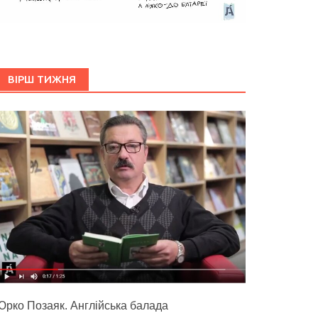
ВІРШ ТИЖНЯ
Юрко Позаяк. Англійська балада