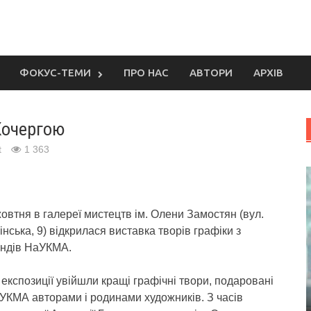
ФОКУС-ТЕМИ
ПРО НАС
АВТОРИ
АРХІВ
 Кочергою
t
1 363
жовтня в галереї мистецтв ім. Олени Замостян (вул.
лінська, 9) відкрилася виставка творів графіки з
ндів НаУКМА.
 експозиції увійшли кращі графічні твори, подаровані
УКМА авторами і родинами художників. З часів