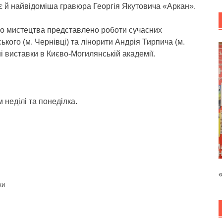
,є й найвідоміша гравюра Георгія Якутовича «Аркан».
го мистецтва представлено роботи сучасних
кого (м. Чернівці) та лінорити Андрія Тирпича (м.
ні виставки в Києво-Могилянській академії.
 неділі та понеділка.
ки