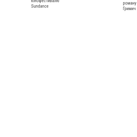
кінофестивалю
роману
Sundance
Гримич