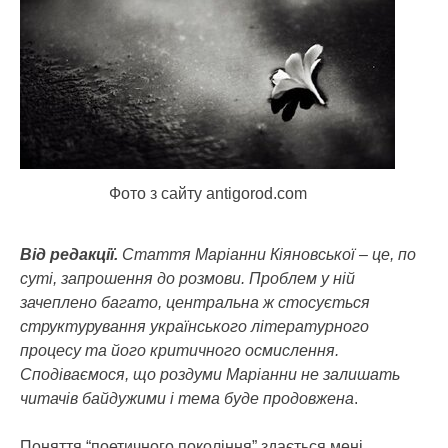
Фото з сайту antigorod.com
Від редакції.
Стаття Маріанни Кіяновської – це, по
суті, запрошення до розмови. Проблем у ній
зачеплено багато, центральна ж стосується
структурування українського літературного
процесу та його критичного осмислення.
Сподіваємося, що роздуми Маріанни не залишать
читачів байдужими і тема буде продовжена
.
Поняття “поетичного покоління” здається мені