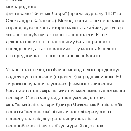
міжнародного
фестивалю “Київські Лаври” (проект журналу “ШО” та
Олександра Кабанова). Молоді поети (а це переважно
справді дуже цікаві автори) мають такий же доступ до
читацькох публіки, як і їхні старші колеги. Є ще
декілька інших по-справжньому багатогранних і
послідовних, а також вагомих — у масштабі цілого
літсередовища — проектів, але їх небагато.
Українська поезія, особливо молода, досі продовжує
надолужувати згаяне (втрачене) упродовж майже 80-
ти років існування в умовах фізичного знищення
багатьох сотень українських письменників і агресивної
цензури. Свого часу видатний учений, історик
української літератури Дмитро Чижевський ввів в обіг
поняття “неповноти” вітчизняного літературного
процесу внаслідок утрати вищих класів та
невиробленості високої культури; й оцю свою