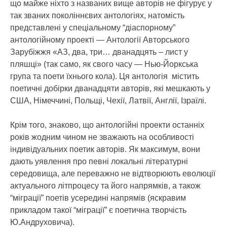
що майже ніхто з названих вище авторів не фігурує у
так званих поколіннєвих антологіях, натомість
представлені у спеціальному “діаспорному”
антологійному проекті — Антології Авторського
Зарубіжжя «АЗ, два, три… дванадцять – лист у
пляшці» (так само, як свого часу — Нью-Йоркська
група та поети їхнього кола). Ця антологія містить
поетичні добірки дванадцяти авторів, які мешкають у
США, Німеччині, Польщі, Чехії, Латвії, Англії, Ізраїлі.
Крім того, знаково, що антологійні проекти останніх
років жодним чином не зважають на особливості
індивідуальних поетик авторів. Як максимум, вони
дають уявлення про певні локальні літературні
середовища, але переважно не відтворюють еволюції
актуального літпроцесу та його напрямків, а також
“міграції” поетів усередині напрямів (яскравим
прикладом такої “міграції” є поетична творчість
Ю.Андруховича).