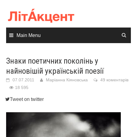
Skip
to
content
Main Menu
Знаки поетичних поколінь у
найновішій українській поезії
07.07.2011
Маріанна Кіяновська
49 коментарів
18 595
Tweet on twitter