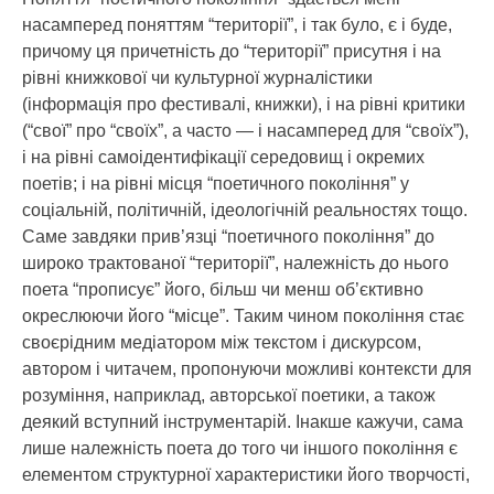
насамперед поняттям “території”, і так було, є і буде,
причому ця причетність до “території” присутня і на
рівні книжкової чи культурної журналістики
(інформація про фестивалі, книжки), і на рівні критики
(“свої” про “своїх”, а часто — і насамперед для “своїх”),
і на рівні самоідентифікації середовищ і окремих
поетів; і на рівні місця “поетичного покоління” у
соціальній, політичній, ідеологічній реальностях тощо.
Саме завдяки прив’язці “поетичного покоління” до
широко трактованої “території”, належність до нього
поета “прописує” його, більш чи менш об’єктивно
окреслюючи його “місце”. Таким чином покоління стає
своєрідним медіатором між текстом і дискурсом,
автором і читачем, пропонуючи можливі контексти для
розуміння, наприклад, авторської поетики, а також
деякий вступний інструментарій. Інакше кажучи, сама
лише належність поета до того чи іншого покоління є
елементом структурної характеристики його творчості,