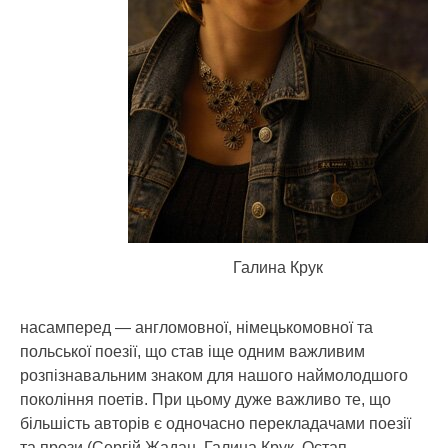
Галина Крук
насамперед — англомовної, німецькомовної та
польської поезії, що став іще одним важливим
розпізнавальним знаком для нашого наймолодшого
покоління поетів. При цьому дуже важливо те, що
більшість авторів є одночасно перекладачами поезії
та прози (Сергій Жадан, Галина Крук, Остап