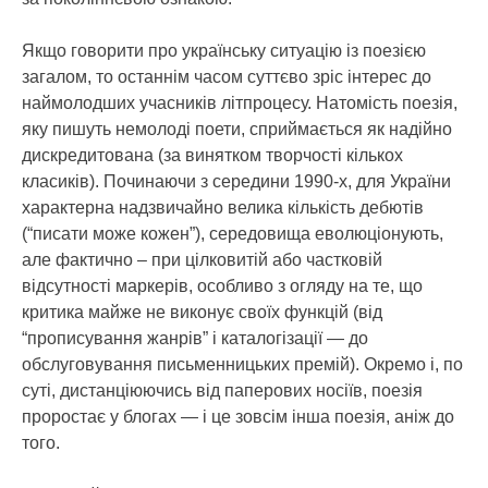
Якщо говорити про українську ситуацію із поезією
загалом, то останнім часом суттєво зріс інтерес до
наймолодших учасників літпроцесу. Натомість поезія,
яку пишуть немолоді поети, сприймається як надійно
дискредитована (за винятком творчості кількох
класиків). Починаючи з середини 1990-х, для України
характерна надзвичайно велика кількість дебютів
(“писати може кожен”), середовища еволюціонують,
але фактично – при цілковитій або частковій
відсутності маркерів, особливо з огляду на те, що
критика майже не виконує своїх функцій (від
“прописування жанрів” і каталогізації — до
обслуговування письменницьких премій). Окремо і, по
суті, дистанціюючись від паперових носіїв, поезія
проростає у блогах — і це зовсім інша поезія, аніж до
того.