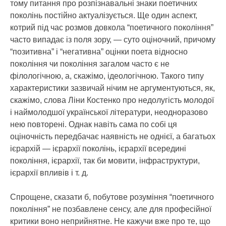
тому питання про розпізнавальні знаки поетичних
поколінь постійно актуалізується. Ще один аспект,
котрий під час розмов довкола “поетичного покоління”
часто випадає із поля зору, — суто оціночний, причому
“позитивна” і “негативна” оцінки поета відносно
покоління чи покоління загалом часто є не
філологічною, а, скажімо, ідеологічною. Такого типу
характеристики зазвичай нічим не аргументуються, як,
скажімо, слова Ліни Костенко про недолугість молодої
і наймолодшої української літератури, неодноразово
нею повторені. Однак навіть сама по собі ця
оціночність передбачає наявність не однієї, а багатьох
ієрархій — ієрархії поколінь, ієрархії всередині
покоління, ієрархії, так би мовити, інфраструктури,
ієрархії впливів і т. д.
Спрощене, сказати б, побутове розуміння “поетичного
покоління” не позбавлене сенсу, але для професійної
критики воно неприйнятне. Не кажучи вже про те, що