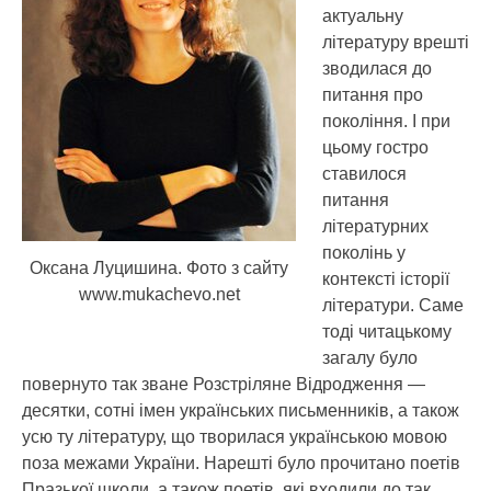
актуальну
літературу врешті
зводилася до
питання про
покоління. І при
цьому гостро
ставилося
питання
літературних
поколінь у
Оксана Луцишина. Фото з сайту
контексті історії
www.mukachevo.net
літератури. Саме
тоді читацькому
загалу було
повернуто так зване Розстріляне Відродження —
десятки, сотні імен українських письменників, а також
усю ту літературу, що творилася українською мовою
поза межами України. Нарешті було прочитано поетів
Празької школи, а також поетів, які входили до так