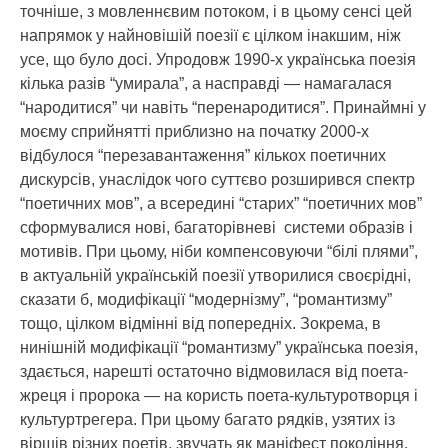
точніше, з мовленнєвим потоком, і в цьому сенсі цей
напрямок у найновішій поезії є цілком інакшим, ніж
усе, що було досі. Упродовж 1990-х українська поезія
кілька разів “умирала”, а насправді — намагалася
“народитися” чи навіть “перенародитися”. Принаймні у
моєму сприйнятті приблизно на початку 2000-х
відбулося “перезавантаження” кількох поетичних
дискурсів, унаслідок чого суттєво розширився спектр
“поетичних мов”, а всередині “старих” “поетичних мов”
сформувалися нові, багаторівневі системи образів і
мотивів. При цьому, ніби компенсовуючи “білі плями”,
в актуальній українській поезії утворилися своєрідні,
сказати б, модифікації “модернізму”, “романтизму”
тощо, цілком відмінні від попередніх. Зокрема, в
нинішній модифікації “романтизму” українська поезія,
здається, нарешті остаточно відмовилася від поета-
жреця і пророка — на користь поета-культуротворця і
культуртрегера. При цьому багато рядків, узятих із
віршів різних поетів, звучать як маніфест покоління.