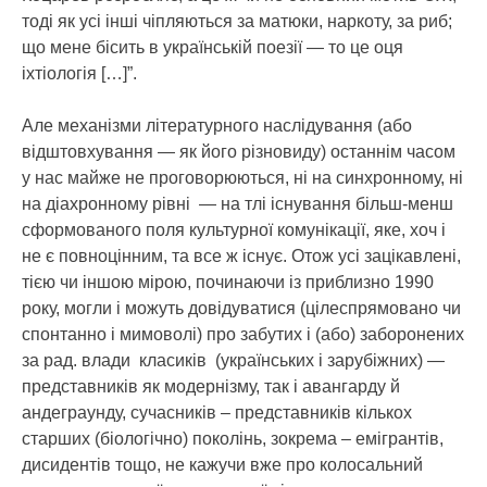
тоді як усі інші чіпляються за матюки, наркоту, за риб;
що мене бісить в українській поезії — то це оця
іхтіологія […]”.
Але механізми літературного наслідування (або
відштовхування — як його різновиду) останнім часом
у нас майже не проговорюються, ні на синхронному, ні
на діахронному рівні — на тлі існування більш-менш
сформованого поля культурної комунікації, яке, хоч і
не є повноцінним, та все ж існує. Отож усі зацікавлені,
тією чи іншою мірою, починаючи із приблизно 1990
року, могли і можуть довідуватися (цілеспрямовано чи
спонтанно і мимоволі) про забутих і (або) заборонених
за рад. влади класиків (українських і зарубіжних) —
представників як модернізму, так і авангарду й
андеграунду, сучасників – представників кількох
старших (біологічно) поколінь, зокрема – емігрантів,
дисидентів тощо, не кажучи вже про колосальний