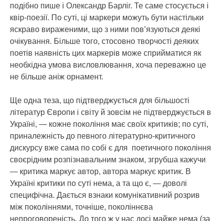
подібно пише і Олександр Барліг. Те саме стосується і
квір-поезії. По суті, ці маркери можуть бути настільки
яскраво вираженими, що з ними пов’язуються деякі
очікування. Більше того, стосовно творчості деяких
поетів наявність цих маркерів може сприйматися як
необхідна умова висловлювання, хоча переважно це
не більше аніж орнамент.
Ще одна теза, що підтверджується для більшості
літератур Європи і світу й зовсім не підтверджується в
Україні, — кожне покоління має своїх критиків; по суті,
приналежність до певного літературно-критичного
дискурсу вже сама по собі є для поетичного покоління
своєрідним розпізнавальним знаком, згрубша кажучи
— критика маркує автор, автора маркує критик. В
Україні критики по суті нема, а та що є, — доволі
специфічна. Дається взнаки комунікативний розрив
між поколіннями, точніше, поколіннєва
непроговореність. До того ж у нас досі майже нема (за