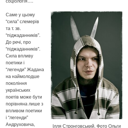
соціологія….
Саме у цьому
“сила” слемерів
та т. зв.
“піджаданників”.
До речі, про
“піджаданників”.
Сила впливу
поетики і
“легенди” Жадана
на наймолодше
покоління
українських
поетів може бути
порівняна лише з
впливом поетики
і “легенди”
Андруховича,
Ілля Стронговський. Фото Ольги