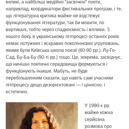
великі, а найбільш медійно “засвічені” поети,
наприклад, координатори фестивальних програм, і те,
що літературна критика майже не відстежує
функціонування літератури, так би мовити, по
вертикалі, тобто через спадкоємність і впливи. З
іншого боку, в українському літпроцесі останніх років
немає потужних і яскравих поколіннєвих угруповань,
якими були Київська школа поезії (60-90 рр.), Лу-Го-
Сад, Бу-Ба-Бу (90-ті рр.) тощо. Це, зокрема, засвідчує,
що нинішні поетичні середовища формуються і
функціонують інакше. Мабуть, не буде
перебільшенням сказати, що навіть самі учасники
літпроцесу дещо дезорієнтовані — і ціннісно, і
естетично.
У 1990-х рр.
майже кожна
серйозна
розмова про