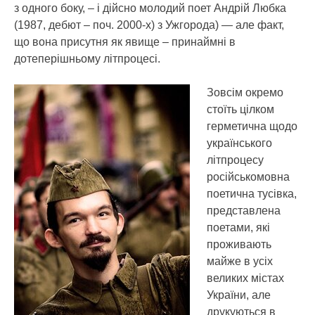
з одного боку, – і дійсно молодий поет Андрій Любка
(1987, дебют – поч. 2000-х) з Ужгорода) — але факт,
що вона присутня як явище – принаймні в
дотеперішньому літпроцесі.
Зовсім окремо
стоїть цілком
герметична щодо
українського
літпроцесу
російськомовна
поетична тусівка,
представлена
поетами, які
проживають
майже в усіх
великих містах
України, але
друкуються в