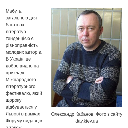
Мабуть,
загальною для
багатьох
літератур
тенденцією є
рівноправність
молодих авторів.
В Україні це
добре видно на
прикладі
Міжнародного
літературного
фестивалю, який
щороку
відбувається у
Львові в рамках
Олександр Кабанов. Фото з сайту
Форуму видавців,
day.kiev.ua
а також