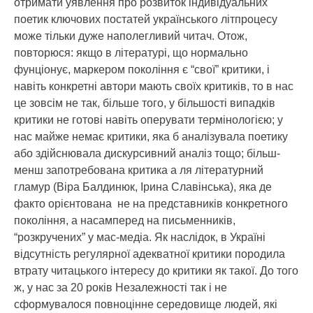
отримати уявлення про розвиток індивідуальних
поетик ключових постатей українського літпроцесу
може тільки дуже наполегливий читач. Отож,
повторюся: якщо в літературі, що нормально
фунціонує, маркером покоління є “свої” критики, і
навіть конкретні автори мають своїх критиків, то в нас
це зовсім не так, більше того, у більшості випадків
критики не готові навіть оперувати термінологією; у
нас майже немає критики, яка б аналізувала поетику
або здійснювала дискурсивний аналіз тощо; більш-
менш запотребована критика а ля літературний
гламур (Віра Балдинюк, Ірина Славінська), яка де
факто орієнтована не на представників конкретного
покоління, а насамперед на письменників,
“розкручених” у мас-медіа. Як наслідок, в Україні
відсутність регулярної адекватної критики породила
втрату читацького інтересу до критики як такої. До того
ж, у нас за 20 років Незалежності так і не
сформувалося повноцінне середовище людей, які