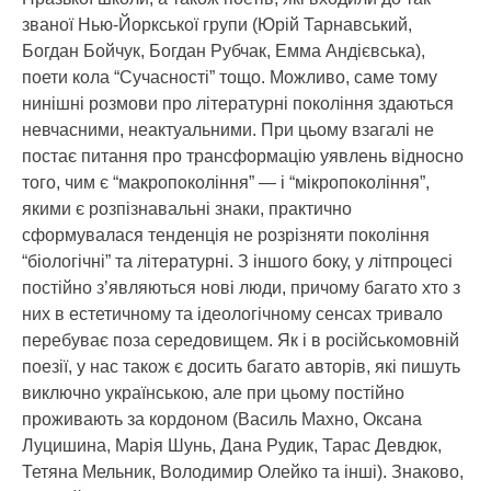
званої Нью-Йоркської групи (Юрій Тарнавський,
Богдан Бойчук, Богдан Рубчак, Емма Андієвська),
поети кола “Сучасності” тощо. Можливо, саме тому
нинішні розмови про літературні покоління здаються
невчасними, неактуальними. При цьому взагалі не
постає питання про трансформацію уявлень відносно
того, чим є “макропокоління” — і “мікропокоління”,
якими є розпізнавальні знаки, практично
сформувалася тенденція не розрізняти покоління
“біологічні” та літературні. З іншого боку, у літпроцесі
постійно з’являються нові люди, причому багато хто з
них в естетичному та ідеологічному сенсах тривало
перебуває поза середовищем. Як і в російськомовній
поезії, у нас також є досить багато авторів, які пишуть
виключно українською, але при цьому постійно
проживають за кордоном (Василь Махно, Оксана
Луцишина, Марія Шунь, Дана Рудик, Тарас Девдюк,
Тетяна Мельник, Володимир Олейко та інші). Знаково,