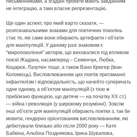
письменниками, а згадані проекти мають завданням
не інтеграцію, а таки власне репрезентацію.
Ще один аспект, про який варто сказати, —
розпізнавальними знаками для поетичних поколінь
стає те, які саме вони обирають артефакти і об’єкти
для маніпуляцій. У даному разі знаковим є
“мікропокоління” авторів, що виховалися під впливом
поезії Жадана, насамперед – Семенчук, Любка,
Коцарєв, Лазуткін тощо, а також Вано Крюгер (Іван
Коломієць). Висловлюванням цих поетів притаманні
інфантилізм і відповідальність, що начебто суперечать
одне одному, а об’єктом маніпуляцій (з тією ж
приблизно функцією, що дитяче — на початку ХХ ст.)
— війна і революція (у широкому розумінні). Зовсім
інші об’єкти для маніпуляцій обирають поетки з, так би
мовити, гендерно орієнтованим висловлюванням, які
дебютували близько або після 2000 року — Катя
Бабкіна, Альбіна Позднякова, Ірина Шувалова,