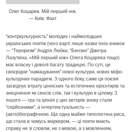
Олег Коцарев. Мій перший ніж.
— Київ: Факт
“контркультурність” молодих і наймолодших
українських поетів (чого варті лише назви їхніх книжок
— “Тероризм” Андрія Любки, “Бензин” Дмитра
Лазуткіна, «Мій перший ніж» Олега Коцарева тощо)
має власну і доволі багату традицію. По суті, це
своєрідне “намацування” нової культури, нових міфо-
культурних парадигм. З одного боку, саме ця поезія
засвідчує втрату ціннісних та естетичних орієнтирів та
знецінення як сенсів слів, так і культури в цілому. З
іншого — гра та іронія у цих авторів знову стали
“серйозними”, а інтертекстуальність —
(авто)біографічною. Ще одна майже типологічна риса,
що стала в чомусь маркером, — ці поети мають
справу не зі словом, не з мовою, а з мовленням,