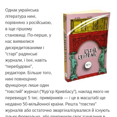
Однак українська
література нині,
порівняно з російською,
в іще гіршому
становищі. По-перше, у
нас виявилися
дискредитованими і
“старі” радянські
журнали, і їхні, навіть
“перебудовні”,
редактори. Більше того,
нині повноцінно
функціонує лише один
“товстий” журнал (“Кур’єр Кривбасу”), наклад якого не
перевищує 5 тис. примірників — і це в масштабі ще
недавно 50-мільйонної країни. Решта “товстих”
журналів або остаточно змаргіналізувалися й існують
тільки формально, або припинили своє існування в