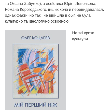
та Оксана Забужко), а есеїстика Юрія Шевельова,
Романа Корогодського, інших хоча й перевидавалася,
однак фактично так і не ввійшла в обіг, не була
культурно та ідеологічно освоєною.
На тлі кризи
культури