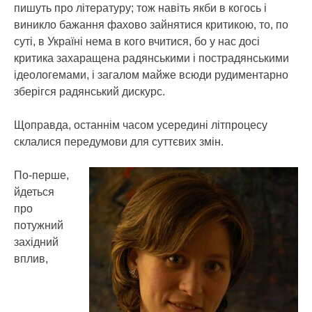
пишуть про літературу; тож навіть якби в когось і
виникло бажання фахово зайнятися критикою, то, по
суті, в Україні нема в кого вчитися, бо у нас досі
критика захаращена радянськими і пострадянськими
ідеологемами, і загалом майже всюди рудиментарно
зберігся радянський дискурс.
Щоправда, останнім часом усередині літпроцесу
склалися передумови для суттєвих змін.
По-перше,
йдеться
про
потужний
західний
вплив,