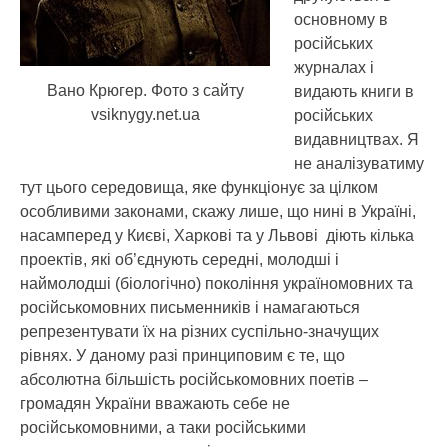
основному в
російських
журналах і
Вано Крюгер. Фото з сайту
видають книги в
vsiknygy.net.ua
російських
видавництвах. Я
не аналізуватиму
тут цього середовища, яке функціонує за цілком
особливими законами, скажу лише, що нині в Україні,
насамперед у Києві, Харкові та у Львові діють кілька
проектів, які об’єднують середні, молодші і
наймолодші (біологічно) покоління україномовних та
російськомовних письменників і намагаються
репрезентувати їх на різних суспільно-значущих
рівнях. У даному разі принциповим є те, що
абсолютна більшість російськомовних поетів –
громадян України вважають себе не
російськомовними, а таки російськими