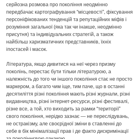
серйозна розмова про покоління неодмінно
передбачає картографування “місцевості”, фіксування
персоніфікованих тенденцій та репутаційних міфів і
розуміння загальної (яка так чи інакше, неодмінно
присутня) та індивідуальних стратегій, а також
найбільш харизматичних представників, їхніх
іпостасей і масок.
Література, якщо дивитися на неї через призму
поколінь, перестає бути тільки літературою, а
належність до того чи іншого покоління стає не просто
маркером, а багато чим іще, тим паче, що в останні
десятиліття різні покоління мають різні журнали, різні
видавництва, різні інтернет-ресурси, різні фестивалі,
різне все, а той, хто виходить за рамки “території”
свого покоління, нерідко зазнає — не переслідувань,
не остракізму, але своєрідної зміни в ставленні до
себе в бік мінімалізації прав і де факто дискримінації
за поколіннєвою ознакою.