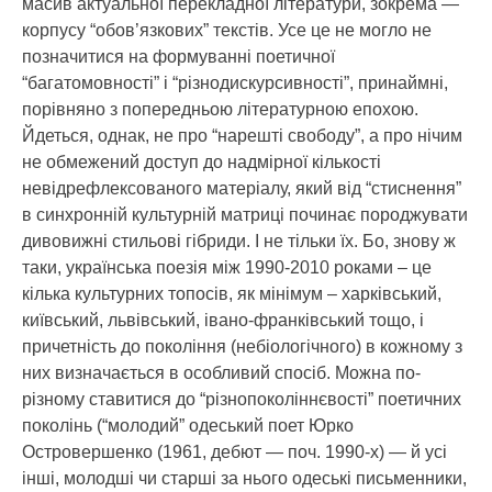
масив актуальної перекладної літератури, зокрема —
корпусу “обов’язкових” текстів. Усе це не могло не
позначитися на формуванні поетичної
“багатомовності” і “різнодискурсивності”, принаймні,
порівняно з попередньою літературною епохою.
Йдеться, однак, не про “нарешті свободу”, а про нічим
не обмежений доступ до надмірної кількості
невідрефлексованого матеріалу, який від “стиснення”
в синхронній культурній матриці починає породжувати
дивовижні стильові гібриди. І не тільки їх. Бо, знову ж
таки, українська поезія між 1990-2010 роками – це
кілька культурних топосів, як мінімум – харківський,
київський, львівський, івано-франківський тощо, і
причетність до покоління (небіологічного) в кожному з
них визначається в особливий спосіб. Можна по-
різному ставитися до “різнопоколіннєвості” поетичних
поколінь (“молодий” одеський поет Юрко
Островершенко (1961, дебют — поч. 1990-х) — й усі
інші, молодші чи старші за нього одеські письменники,