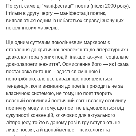
По суті, саме ці “маніфестації” поетів (після 2000 року),
і тільки в другу чергу — маніфестації поетик,
виявляються одним із небагатьох справді значущих
поколіннєвих маркерів.
Ще одним суттєвим поколіннєвим маркером є
ставлення до критичної рефлексії та до літературних і
довколалітературних подій, інакше кажучи, “соціальне
довколапоетичнежиття”. Осмислення його — як і сама
постановка питання – здається смішною і
непотрібною, але все виразніше проявляється
тенденція, коли визнання до поетів приходить не за
класичною системою, не тому, що поет творить
власний особливий поетичний світ і власну особливу
поетичну мову, а тому, що поет не відмовляється від
сукупності конвенцій, ключових для актуального
літпроцесу, тобто в даному разі в гру вступають не
лише поезія, а й щонайменше – психологія та