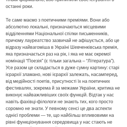
останні роки.
Те саме маємо з поетичними преміями. Вони або
абсолютно локальні, призначаються місцевими
відділеннями Національної спілки письменників,
причому лауреатство зазвичай не афішується, або це
відразу найвагоміша в Україні Шевченківська премія,
яка призначається раз на рік, і яка не має окремої
номінації “Поезія” (є тільки загальна – “Література”).
Усе разом це складається в дуже сумну картину: старі
ієрархії зламано, нові ієрархії залежать, насамперед,
від медійності поетів, присутності їх на поетичних
фестивалях, зокрема й за межами України, критика не
виконує найважливіших своїх функцій. Відтак у нас
навіть фахівці-філологи не знають тих, кого просто
соромно не знати. У певному сенсі це два аспекти
однієї проблеми — те, що найбільш впливовими на
рівні функціонування середовища у нас стають не