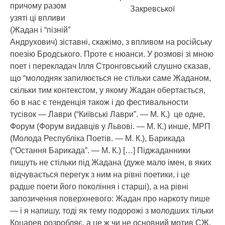
причому разом
Закревської
узяті ці впливи
(Жадан і “пізній”
Андрухович) зіставні, скажімо, з впливом на російську
поезію Бродського. Проте є нюанси. У розмові зі мною
поет і перекладач Ілля Стронговський слушно сказав,
що “молодняк запилюється не стільки саме Жаданом,
скільки тим контекстом, у якому Жадан обертається,
бо в нас є тенденція також і до фестивальности
тусівок — Лаври (“Київські Лаври”. — М. К.) це одне,
Форум (Форум видавців у Львові. — М. К.) инше, МРП
(Молода Республіка Поетів. — М. К.), Барикада
(“Остання Барикада”. — М. К.) […] Піджаданники
пишуть не стільки під Жадана (дуже мало імен, в яких
відчувається перегук з ним на рівні поетики, і це
радше поети його покоління і старші), а на рівні
запозичення поверхневого: Жадан про наркоту пише
— і я напишу, тоді як тему подорожі з молодших тільки
Коцарев розробляє, а це ж чи не основний мотив СЖ,