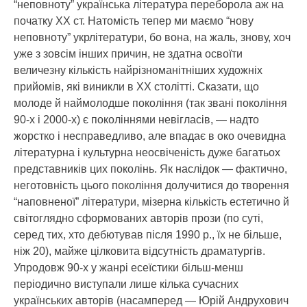
“неповноту” українська література переборола аж на
початку XX ст. Натомість тепер ми маємо “нову
неповноту” укрлітератури, бо вона, на жаль, знову, хоч
уже з зовсім інших причин, не здатна освоїти
величезну кількість найрізноманітніших художніх
прийомів, які виникли в ХХ столітті. Сказати, що
молоде й наймолодше покоління (так звані покоління
90-х і 2000-х) є поколіннями невігласів, — надто
жорстко і несправедливо, але впадає в око очевидна
літературна і культурна неосвіченість дуже багатьох
представників цих поколінь. Як наслідок — фактично,
неготовність цього покоління долучитися до творення
“наповненої” літератури, мізерна кількість естетично й
світоглядно сформованих авторів прози (по суті,
серед тих, хто дебютував після 1990 р., їх не більше,
ніж 20), майже цілковита відсутність драматургів.
Упродовж 90-х у жанрі есеїстики більш-менш
періодично виступали лише кілька сучасних
українських авторів (насамперед — Юрій Андрухович