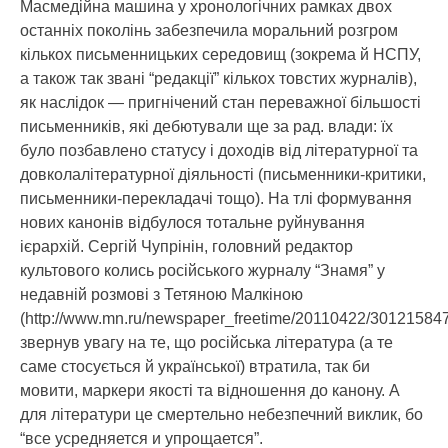
Масмедійна машина у хронологічних рамках двох
останніх поколінь забезпечила моральний розгром
кількох письменницьких середовищ (зокрема й НСПУ,
а також так звані “редакції” кількох товстих журналів),
як наслідок — пригнічений стан переважної більшості
письменників, які дебютували ще за рад. влади: їх
було позбавлено статусу і доходів від літературної та
довколалітературної діяльності (письменники-критики,
письменники-перекладачі тощо). На тлі формування
нових канонів відбулося тотальне руйнування
ієрархій. Сергій Чупрінін, головний редактор
культового колись російського журналу “Знамя” у
недавній розмові з Тетяною Малкіною
(http://www.mn.ru/newspaper_freetime/20110422/301215847
звернув увагу на те, що російська література (а те
саме стосується й української) втратила, так би
мовити, маркери якості та відношення до канону. А
для літератури це смертельно небезпечний виклик, бо
“все усредняется и упрощается”.