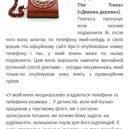
The Trees»
(«Дерева дерева»).
Поетеса пропонує
всім охочим
подзвонити їй, після
чого вона зачитає по телефону який-небудь зі своїх
віршів. На офіційному сайті Крісті опубліковані номер
телефону і час, у який кожен може по ньому
подзвонити. Цим вона вирішила замінити звичайний
рутинний спосіб реклами – поїздки письменника, який
тільки-но опублікував нову книгу, з промоційним
туром.
«У моїй книзі неодноразово згадуються телефони та
телефонні розмови… У дитинстві, коли мій батько
працював у торговому флоті, ми з сестрою
записували питання, які хочемо йому задати, на
аудіокасети, залишаючи паузи для його відповідей. Є