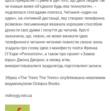
щось прекрасне і сумне в ідеї того, що двох людей так
чи інакше може об’єднати будь-яка технологія», –
поділилася спогадами поетеса. Читання «один на
один», на «інтимній дистанції, яку створює телефонна
розмова» письменниця вважала хорошим способом
донести свої думки і почуття до читачів. Крісті
зазначила, що, певно, не може вважати ідею
телефонного читання читачеві повністю своєю: вона
згадала про схожу ідею з маніфесту поета Френка
О’Хари «Personism», а також про проект «Замов
вірш» Джона Джорно, в якому, втім,
використовувалися заздалегідь підготовлені записи.
Збірка «The Trees The Trees» опублікована невеликим
видавництвом Octopus Books.
vsiknygy.net.ua