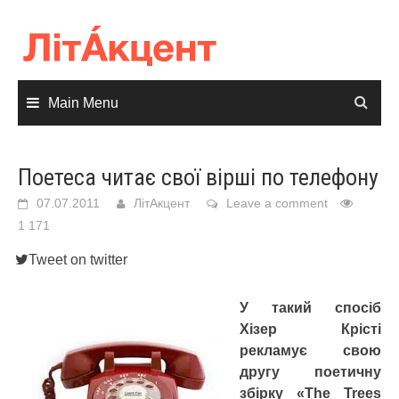
Skip
to
content
Main Menu
Поетеса читає свої вірші по телефону
07.07.2011
ЛітАкцент
Leave a comment
1 171
Tweet on twitter
У такий спосіб
Хізер Крісті
рекламує свою
другу поетичну
збірку «The Trees