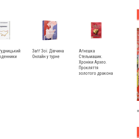
Рудницький
Заґґ Зої. Дівчина
Аґнєшка
Щоденники
Онлайн у турне
Стельмашик.
Хроніки Архео.
Прокляття
золотого дракона