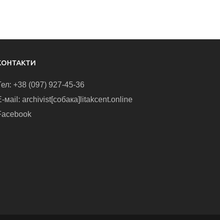
КОНТАКТИ
Тел: +38 (097) 927-45-36
-маіl: archivist[собака]litakcent.online
Facebook