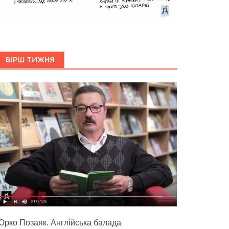
ВІРШ ТИЖНЯ
Юрко Позаяк. Англійська балада