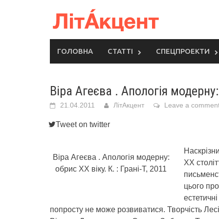
Skip
to
content
ГОЛОВНА
СТАТТІ
СПЕЦПРОЕКТИ
Віра Агеєва . Апологія модерну:
21.04.2011
ЛітАкцент
Leave a commen
Tweet on twitter
Наскрізни
Віра Агеєва . Апологія модерну:
ХХ століт
обрис ХХ віку. К. : Грані-Т, 2011
письменс
цього проц
естетичні
попросту не може розвиватися. Творчість Лес