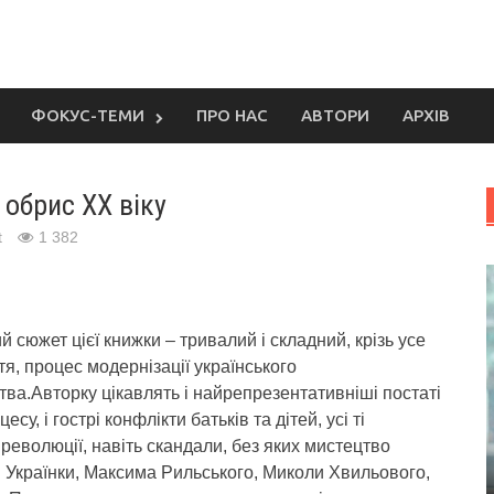
ФОКУС-ТЕМИ
ПРО НАС
АВТОРИ
АРХІВ
 обрис ХХ віку
t
1 382
й сюжет цієї книжки – тривалий і складний, крізь усе
тя, процес модернізації українського
тва.
Авторку цікавлять і найрепрезентативніші постаті
есу, і гострі конфлікти батьків та дітей, усі ті
 революції, навіть скандали, без яких мистецтво
і Українки, Максима Рильського, Миколи Хвильового,