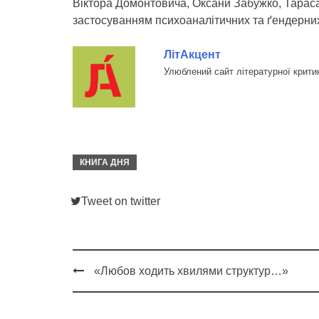
Віктора Домонтовича, Оксани Забужко, Тарас
застосуванням психоаналітичних та ґендерних
ЛітАкцент
Улюблений сайт літературної крити
КНИГА ДНЯ
Tweet on twitter
«Любов ходить хвилями структур…»
Post
navigation