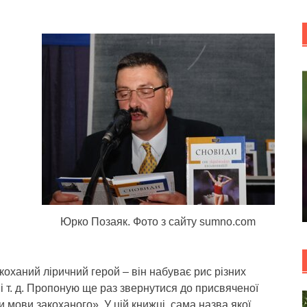
Юрко Позаяк. Фото з сайту sumno.com
коханий ліричний герой – він набуває рис різних
а і т. д. Пропоную ще раз звернутися до присвяченої
мови закоханого». У цій книжці, сама назва якої