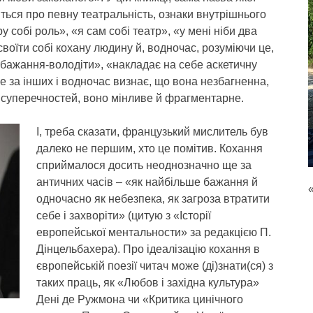
иться про певну театральність, ознаки внутрішнього
у собі роль», «я сам собі театр», «у мені ніби два
оїти собі кохану людину й, водночас, розуміючи це,
бажання-володіти», «накладає на себе аскетичну
ще за інших і водночас визнає, що вона незбагненна,
 суперечностей, воно мінливе й фрагментарне.
І, треба сказати, французький мислитель був
далеко не першим, хто це помітив. Кохання
сприймалося досить неоднозначно ще за
античних часів – «як найбільше бажання й
одночасно як небезпека, як загроза втратити
себе і захворіти» (цитую з «Історії
европейської ментальности» за редакцією П.
Дінцельбахера). Про ідеалізацію кохання в
європейській поезії читач може (ді)знати(ся) з
таких праць, як «Любов і західна культура»
Дені де Ружмона чи «Критика цинічного