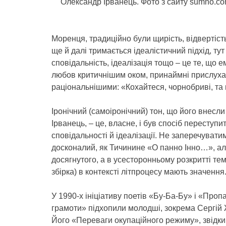
Олександр Ірванець. Фото з сайту sumno.c
Моренця, традиційно були щирість, відвертість
ще й далі тримається ідеалістичний підхід, ту
сповідальність, ідеалізація тощо – це те, що 
любов критичнішим оком, принаймні прислуха
раціональнішими: «Кохайтеся, чорнобриві, та
Іронічний (самоіронічний) тон, що його внесли
Ірванець, – це, власне, і був спосіб переступ
сповідальності й ідеалізації. Не заперечувати
досконалий, як Тичинине «О панно Інно…», ал
досягнутого, а в усесторонньому розкритті те
збірка) в контексті літпроцесу мають значення
У 1990-х ініціативу поетів «Бу-Ба-Бу» і «Проп
грамоти» підхопили молодші, зокрема Сергій
Його «Переваги окупаційного режиму», звідки