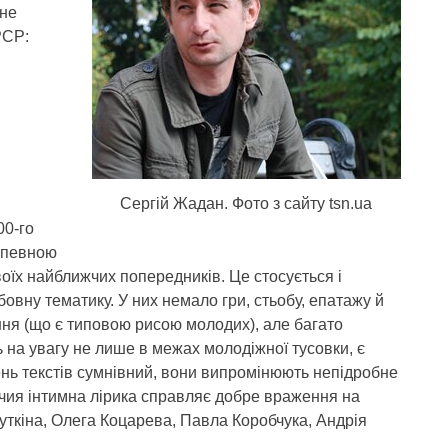
нне
РСР:
Сергій Жадан. Фото з сайту tsn.ua
00-го
, певною
оїх найближчих попередників. Це стосується і
овну тематику. У них немало гри, стьобу, епатажу й
ння (що є типовою рисою молодих), але багато
ь на увагу не лише в межах молодіжної тусовки, є
ень текстів сумнівний, вони випромінюють непідробне
 чия інтимна лірика справляє добре враження на
уткіна, Олега Коцарева, Павла Коробчука, Андрія