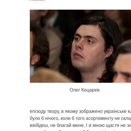
Олег Коцарев
епізоду твору, в якому зображено українське
було б нічого, коли б того асортименту не скла
ввійдеш, не благай мене, І зі мною щастя не з