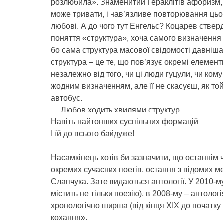
розлюбила». Знаменитий Гераклітів афоризм, у
може тривати, і нав’язливе повторювання цьог
любові. А до чого тут Енгельс? Коцарев ствер
поняття «структура», хоча самого визначення 
бо сама структура масової свідомості давніш
структура – це те, що пов’язує окремі елементи
незалежно від того, чи ці люди гуцули, чи кому
жодним визначенням, але її не скасуєш, як то
автобус.
… Любов ходить хвилями структур
Навіть найтонших суспільних формацій
І їй до всього байдуже!
Насамкінець хотів би зазначити, що останнім 
окремих сучасних поетів, остання з відомих м
Слапчука. Зате видаються антології. У 2010-м
містить не тільки поезію), в 2008-му – антолог
хронологічно ширша (від кінця ХІХ до початку Х
кохання».