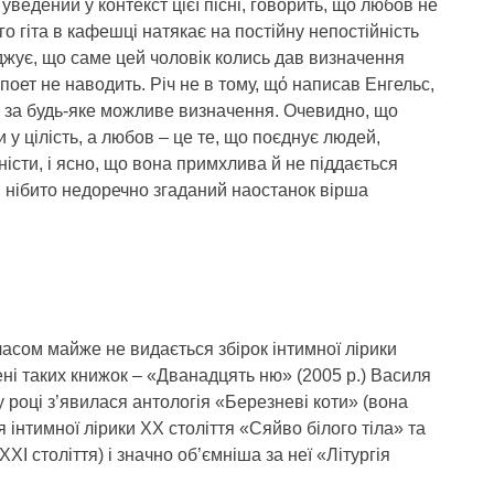
ведений у контекст цієї пісні, говорить, що любов не
о гіта в кафешці натякає на постійну непостійність
джує, що саме цей чоловік колись дав визначення
поет не наводить. Річ не в тому, щό написав Енгельс,
а за будь-яке можливе визначення. Очевидно, що
 у цілість, а любов – це те, що поєднує людей,
ністи, і ясно, що вона примхлива й не піддається
й нібито недоречно згаданий наостанок вірша
часом майже не видається збірок інтимної лірики
ені таких книжок – «Дванадцять ню» (2005 р.) Василя
у році з’явилася антологія «Березневі коти» (вона
ія інтимної лірики ХХ століття «Сяйво білого тіла» та
ХІ століття) і значно об’ємніша за неї «Літургія