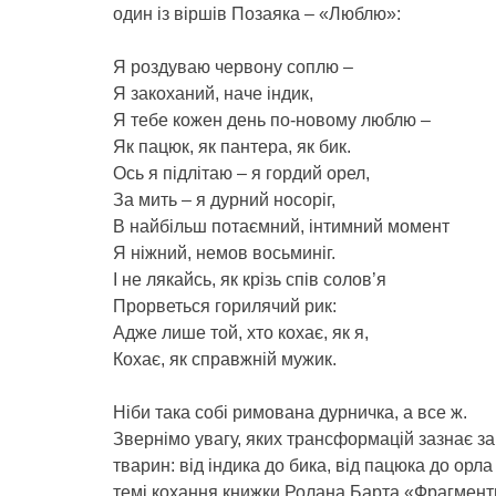
один із віршів Позаяка – «Люблю»:
Я роздуваю червону соплю –
Я закоханий, наче індик,
Я тебе кожен день по-новому люблю –
Як пацюк, як пантера, як бик.
Ось я підлітаю – я гордий орел,
За мить – я дурний носоріг,
В найбільш потаємний, інтимний момент
Я ніжний, немов восьминіг.
І не лякайсь, як крізь спів солов’я
Прорветься горилячий рик:
Адже лише той, хто кохає, як я,
Кохає, як справжній мужик.
Ніби така собі римована дурничка, а все ж.
Звернімо увагу, яких трансформацій зазнає за
тварин: від індика до бика, від пацюка до орл
темі кохання книжки Ролана Барта «Фрагменти 