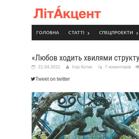
Skip
to
content
ГОЛОВНА
СТАТТІ
СПЕЦПРОЕКТИ
«Любов ходить хвилями структ
21.04.2011
Ігор Котик
7 коментарів
Tweet on twitter