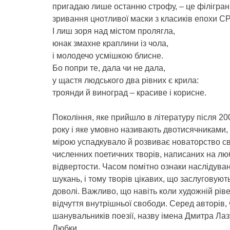
пригадаю лише останню строфу, – це філігра
зривання цнотливої маски з класиків епохи С
І лиш зоря над містом пролягла,
юнак змахне краплини із чола,
і молодечо усмішкою блисне.
Бо попри те, дала чи не дала,
у щастя людського два рівних є крила:
троянди й виноград – красиве і корисне.
Покоління, яке прийшло в літературу після 20
року і яке умовно називають двотисячниками
мірою успадкувало й розвиває новаторство св
численних поетичних творів, написаних на люб
відвертости. Часом помітно ознаки наслідува
шукань, і тому творів цікавих, що заслуговуют
доволі. Важливо, що навіть коли художній рів
відчуття внутрішньої свободи. Серед авторів,
шанувальників поезії, назву імена Дмитра Лаз
Любки.