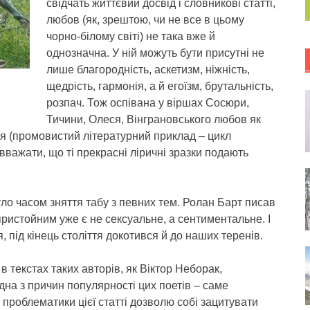
свідчать життєвий досвід і словникові статті,
любов (як, зрештою, чи не все в цьому
чорно-білому світі) не така вже й
однозначна. У ній можуть бути присутні не
лише благородність, аскетизм, ніжність,
щедрість, гармонія, а й егоїзм, брутальність,
розпач. Тож оспівана у віршах Сосюри,
Тичини, Олеся, Вінграновського любов як
я (промовистий літературний приклад – цикл
вважати, що ті прекрасні ліричні зразки подають
уло часом зняття табу з певних тем. Ролан Барт писав
пристойним уже є не сексуальне, а сентиментальне. І
, під кінець століття докотився й до наших теренів.
в текстах таких авторів, як Віктор Неборак,
на з причин популярності цих поетів – саме
 проблематики цієї статті дозволю собі зацитувати