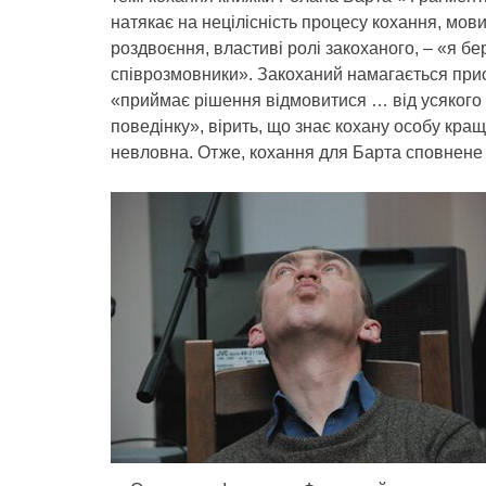
натякає на нецілісність процесу кохання, мов
роздвоєння, властиві ролі закоханого, – «я бер
співрозмовники». Закоханий намагається присв
«приймає рішення відмовитися … від усякого 
поведінку», вірить, що знає кохану особу кра
невловна. Отже, кохання для Барта сповнене