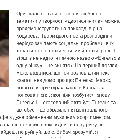
Оригінальність висвітлення любовної
тематики у творчості «двотисячників» можна
продемонструвати на прикладі вірша
Коцарева. Твори цього поета розповідні й
нерідко зачіпають соціальні проблеми, в їх
тональності є трохи ліризму й трохи іронії. І
вірш із не надто інтимною назвою «Енгельс в
одну річку» – не виняток. На перший погляд
може видатися, що той розповідний текст
взагалі невідомо про що: Енгельс, Маркс,
поняття «структура», кафе в Карпатах,
попсова пісня, якої ніяк позбутися, знову
Енгельс і… скасований автобус. Енгельс та
автобус – це обрамлення центрального
 кафе з дуже обмеженим музичним асортиментом. І
дала пісня з приспівом: «Двічі в одну річку не
найдеш, не руйнуй, що є, Вибач, зрозумій, я