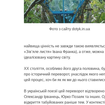
Фото з сайту dotyk.in.ua
найвища цінність не завжди такою виявляєтьс
«Зів’яле листя» Івана Франка), а отже, можна 
ідеалізовану картину світу.
ХХ століття, особливо його друга половина, б
про історичний переворот, унаслідок якого не
цей процес, хоч би як як ми до нього ставилися
В українській поезії цей переворот відтворено 
Олександр Ірванець, Юрко Позаяк та інших. Од
відкриття табуйованих раніше тем. У контексті