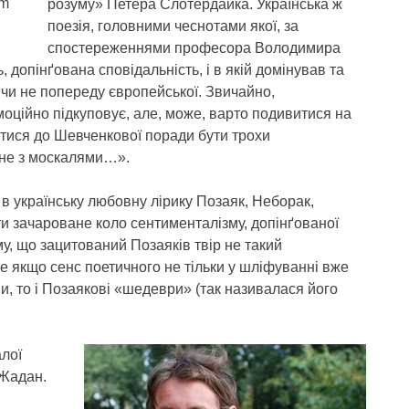
om
розуму» Петера Слотердайка. Українська ж
поезія, головними чеснотами якої, за
спостереженнями професора Володимира
, допінґована сповідальність, і в якій домінував та
т чи не попереду європейської. Звичайно,
емоційно підкуповує, але, може, варто подивитися на
тися до Шевченкової поради бути трохи
 не з москалями…».
 в українську любовну лірику Позаяк, Неборак,
ити зачароване коло сентименталізму, допінґованої
му, що зацитований Позаяків твір не такий
е якщо сенс поетичного не тільки у шліфуванні вже
ми, то і Позаякові «шедеври» (так називалася його
.
алої
 Жадан.