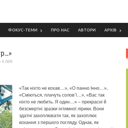
ФОКУС-ТЕМИ
ПРО НАС
АВТОРИ
АРХІВ
ур…»
5 009
«Так ніхто не кохав…», «О панно Інно…»,
«Сміються, плачуть солов’ї…», «Вас так
ніхто не любить. Я один…» – прекрасні й
безсмертні зразки інтимної лірики. Вони
здатні захоплювати так, як захоплює
кохання з першого погляду. Однак, як