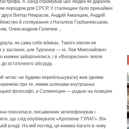
астрофа. А Захід отримував цих людей як дарунок.
им періодом для СРСР. У сталінщині було принаймні
ї друзі Віктор Некрасов, Андрій Амальрик, Андрій
йомство й спілкування з Наталією Горбаневською,
вим, Олександром Галичем…
дчула, як сама себе вбиває. Такого ніколи не
в у засланні, але Тургенєв — ні. Лев Миколайович
ого книжки заборонялися, і в «Воскресінні» зяяли
 до остаточного абсурду.
кий читає: не будемо перебільшувати) жив ідеями
перечкою про те, якими шляхами внутрішньо
ицької філософії, а Солженіцин — радше на позиціях
она повісилася, письменник зателефонував і
ти, що слід опублікувати «Архіпелаг ГУЛАГ». Він
ій владі. На мій погляд, ця книжка багато в чому