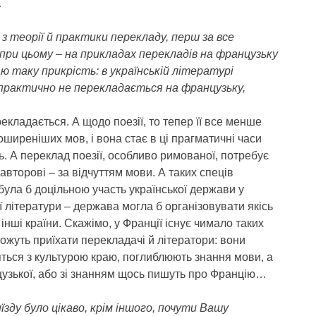
…
 з теорії й практики перекладу, перш за все
при цьому – на прикладах перекладів на французьку
ваю таку прикрість: в українській літературі
а практично не перекладається на французьку,
рекладається. А щодо поезії, то тепер її все менше
оширеніших мов, і вона стає в ці прагматичні часи
. А переклад поезії, особливо римованої, потребує
 авторові – за відчуттям мови. А таких спеців
була б доцільною участь української держави у
 літератури – держава могла б організовувати якісь
інші країни. Скажімо, у Франції існує чимало таких
можуть приїхати перекладачі й літератори: вони
яться з культурою краю, поглиблюють знання мови, а
узької, або зі знанням щось пишуть про Францію…
ду було цікаво, крім іншого, почути Вашу