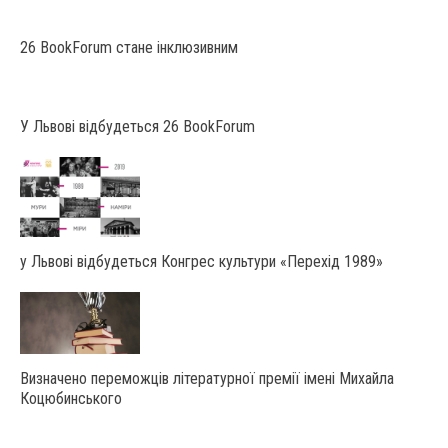
26 BookForum стане інклюзивним
У Львові відбудеться 26 BookForum
у Львові відбудеться Конгрес культури «Перехід 1989»
Визначено переможців літературної премії імені Михайла
Коцюбинського