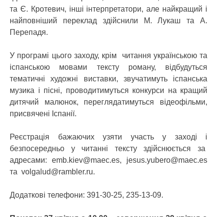
та Є. Кротевич, інші інтерпретатори, але найкращий і
найповніший переклад здійснили М. Лукаш та А.
Перепадя.
У програмі цього заходу, крім читання українською та
іспанською мовами тексту роману, відбудуться
тематичні художні виставки, звучатимуть іспанська
музика і пісні, проводитимуться конкурси на кращий
дитячий малюнок, переглядатимуться відеофільми,
присвячені Іспанії.
Реєстрація бажаючих узяти участь у заході і
безпосередньо у читанні тексту здійснюється за
адресами: emb.kiev@maec.es, jesus.yubero@maec.es
та volgalud@rambler.ru.
Додаткові телефони: 391-30-25, 235-13-09.