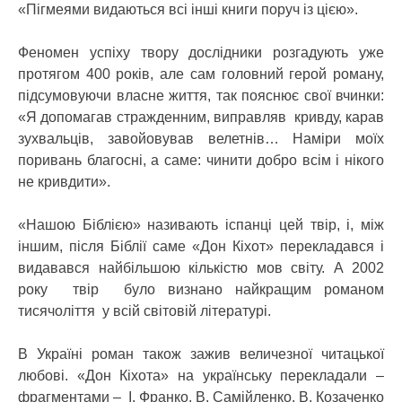
«Пігмеями видаються всі інші книги поруч із цією».
Феномен успіху твору дослідники розгадують уже
протягом 400 років, але сам головний герой роману,
підсумовуючи власне життя, так пояснює свої вчинки:
«Я допомагав стражденним, виправляв кривду, карав
зухвальців, завойовував велетнів… Наміри моїх
поривань благосні, а саме: чинити добро всім і нікого
не кривдити».
«Нашою Біблією» називають іспанці цей твір, і, між
іншим, після Біблії саме «Дон Кіхот» перекладався і
видавався найбільшою кількістю мов світу. А 2002
року твір було визнано найкращим романом
тисячоліття у всій світовій літературі.
В Україні роман також зажив величезної читацької
любові. «Дон Кіхота» на українську перекладали –
фрагментами – І. Франко, В. Самійленко, В. Козаченко