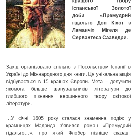
кращого твору
Іспанської Золотої
доби «Премудрий
гідальго Дон Кіхот з
Ламанчі» Мігеля де
Сервантеса Сааведри.
Захід організовано спільно з Посольством Іспанії в
Україні до Міжнародного дня книги. Ця унікальна акція
відбувається в 15 країнах Європи. Мета – долучити
якомога більше шанувальників літератури до
глибшого пізнання вершинного твору світової
літератури.
…У січні 1605 року сталася знаменна подія: у
крамницях Мадрида з’явився роман «Премудрий
гідальго…», про який Флобер пізніше сказав: