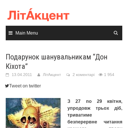
Skip
to
content
Main Menu
Подарунок шанувальникам “Дон
Кіхота”
13.04.2011
ЛітАкцент
2 коментарі
1 954
Tweet on twitter
З 27 по 29 квітня,
упродовж трьох діб,
триватиме
безперервне читання