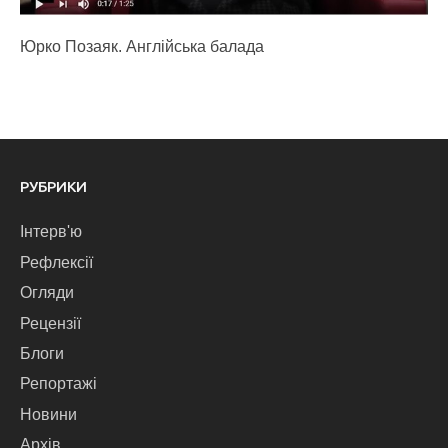
Юрко Позаяк. Англійська балада
РУБРИКИ
Інтерв'ю
Рефлексії
Огляди
Рецензії
Блоги
Репортажі
Новини
Архів