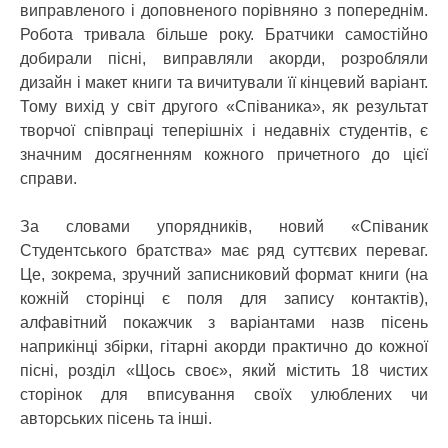
виправленого і доповненого порівняно з попереднім.
Робота тривала більше року. Братчики самостійно
добирали пісні, виправляли акорди, розробляли
дизайн і макет книги та вичитували її кінцевий варіант.
Тому вихід у світ другого «Співаника», як результат
творчої співпраці теперішніх і недавніх студентів, є
значним досягненням кожного причетного до цієї
справи.
За словами упорядників, новий «Співаник
Студентського братства» має ряд суттєвих переваг.
Це, зокрема, зручний записниковий формат книги (на
кожній сторінці є поля для запису контактів),
алфавітний покажчик з варіантами назв пісень
наприкінці збірки, гітарні акорди практично до кожної
пісні, розділ «Щось своє», який містить 18 чистих
сторінок для вписування своїх улюблених чи
авторських пісень та інші.