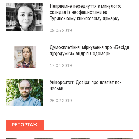
Неприємне передчуття з минулого:
скандал із неофашистами на
Туринському книжковому ярмарку
09.05.2019
Думокплетіння: міркування про «Бесіди
п(р)одумки» Андрія Содомори
17.04.2019
Університет. Довіра: про плагіат по-
чеськи
26.02.2019
РЕПОРТАЖІ