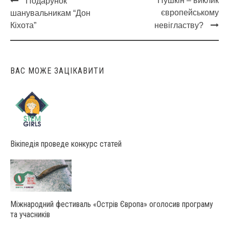
Пушкін – виклик
Подарунок
Post
європейському
шанувальникам “Дон
navigation
Кіхота”
невігластву?
ВАС МОЖЕ ЗАЦІКАВИТИ
Вікіпедія проведе конкурс статей
Міжнародний фестиваль «Острів Європа» оголосив програму
та учасників