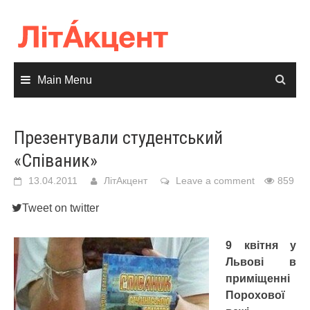
Skip
to
content
Main Menu
Презентували студентський
«Співаник»
13.04.2011
ЛітАкцент
Leave a comment
859
Tweet on twitter
9 квітня у
Львові в
приміщенні
Порохової