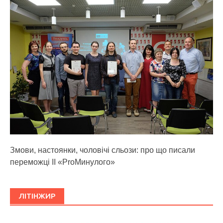
Змови, настоянки, чоловічі сльози: про що писали
переможці ІІ «ProМинулого»
ЛІТІНЖИР