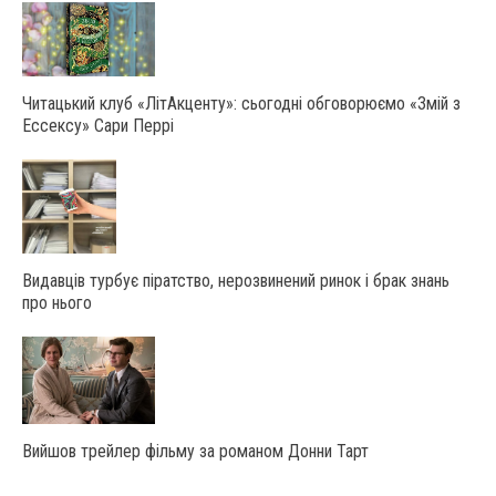
Читацький клуб «ЛітАкценту»: сьогодні обговорюємо «Змій з
Ессексу» Сари Перрі
Видавців турбує піратство, нерозвинений ринок і брак знань
про нього
Вийшов трейлер фільму за романом Донни Тарт