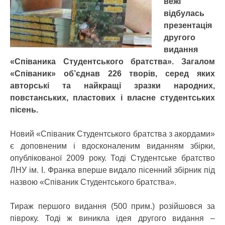
вежі
відбулась
презентація
другого
видання
«Співаника Студентського братства». Загалом
«Співаник» об’єднав 226 творів, серед яких
авторські та найкращі зразки народних,
повстанських, пластових і власне студентських
пісень.
Новий «Співаник Студентського братства з акордами»
є доповненим і вдосконаленим виданням збірки,
опублікованої 2009 року. Тоді Студентське братство
ЛНУ ім. І. Франка вперше видало пісенний збірник під
назвою «Співаник Студентського братства».
Тираж першого видання (500 прим.) розійшовся за
півроку. Тоді ж виникла ідея другого видання –