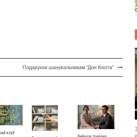
Подарунок шанувальникам “Дон Кіхота”
кий клуб
Вийшов трейлер