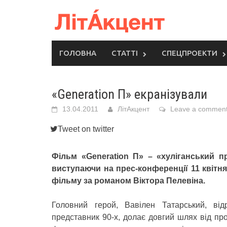
Skip
to
content
ГОЛОВНА
СТАТТІ
СПЕЦПРОЕКТИ
«Generation П» екранізували
13.04.2011
ЛітАкцент
Leave a commen
Tweet on twitter
Фільм «Generation П» – «хуліганський п
виступаючи на прес-конференції 11 квітн
фільму за романом Віктора Пелевіна.
Головний герой, Вавілен Татарський, від
представник 90-х, долає довгий шлях від прод