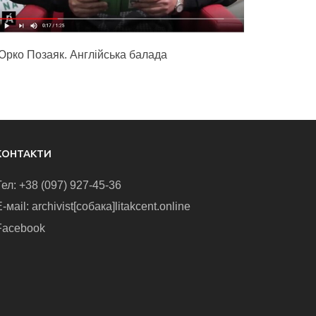
Юрко Позаяк. Англійська балада
КОНТАКТИ
Тел: +38 (097) 927-45-36
-маіl: archivist[собака]litakcent.online
Facebook