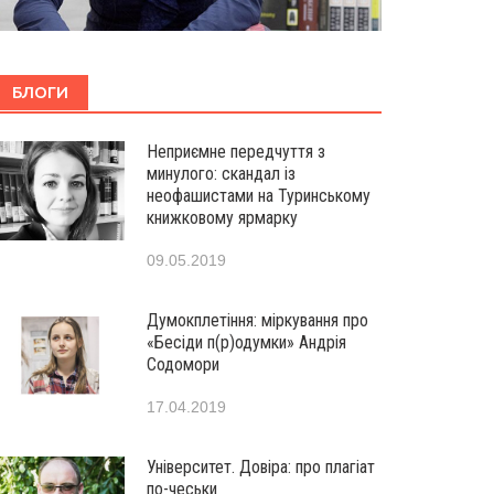
БЛОГИ
Неприємне передчуття з
минулого: скандал із
неофашистами на Туринському
книжковому ярмарку
09.05.2019
Думокплетіння: міркування про
«Бесіди п(р)одумки» Андрія
Содомори
17.04.2019
Університет. Довіра: про плагіат
по-чеськи