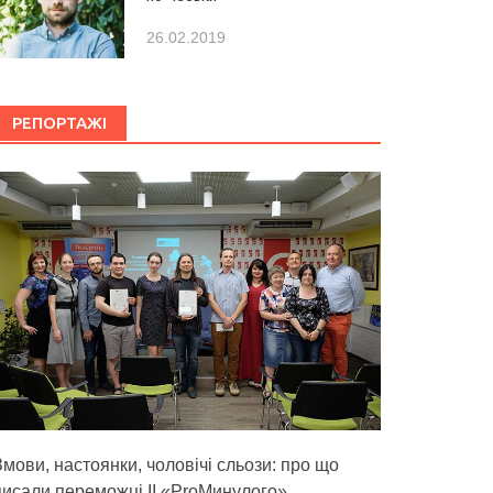
26.02.2019
РЕПОРТАЖІ
Змови, настоянки, чоловічі сльози: про що
писали переможці ІІ «ProМинулого»