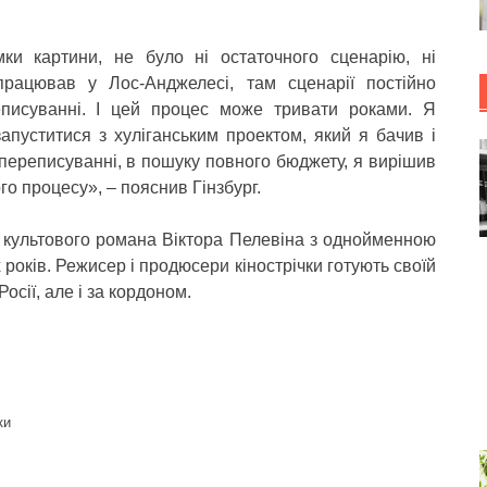
ки картини, не було ні остаточного сценарію, ні
працював у Лос-Анджелесі, там сценарії постійно
писуванні. І цей процес може тривати роками. Я
апуститися з хуліганським проектом, який я бачив і
в переписуванні, в пошуку повного бюджету, я вирішив
ого процесу», – пояснив Гінзбург.
я культового романа Віктора Пелевіна з однойменною
років. Режисер і продюсери кінострічки готують своїй
осії, але і за кордоном.
ки