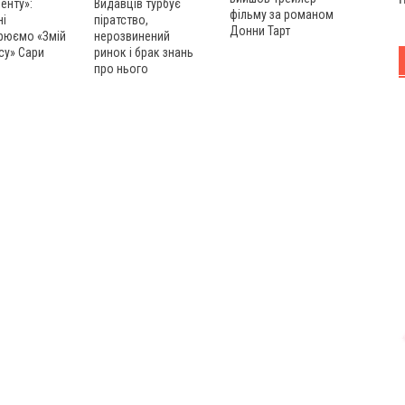
енту»:
Видавців турбує
фільму за романом
ні
піратство,
Донни Тарт
рюємо «Змій
нерозвинений
су» Сари
ринок і брак знань
про нього