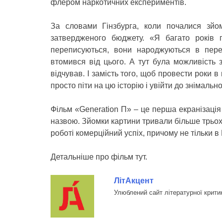
флером наркотичних експериментів.
За словами Гінзбурга, коли почалися зйом
затвердженого бюджету. «Я багато років 
переписуються, вони народжуються в пере
втомився від цього. А тут була можливість з
відчував. І замість того, щоб провести роки 
просто піти на цю історію і увійти до знімальн
Фільм «Generation П» – це перша екранізаці
назвою. Зйомки картини тривали більше трьох 
роботі комерційний успіх, причому не тільки в Р
Детальніше про фільм тут.
ЛітАкцент
Улюблений сайт літературної крити