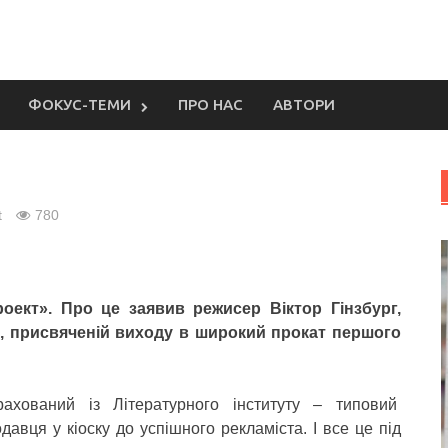
ФОКУС-ТЕМИ
ПРО НАС
АВТОРИ
t
780
роект». Про це заявив режисер Віктор Гінзбург,
я, присвяченій виходу в широкий прокат першого
рахований із Літературного інституту – типовий
авця у кіоску до успішного рекламіста. І все це під