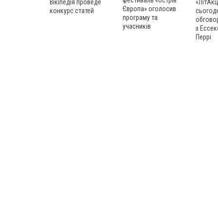
Вікіпедія проведе
«ЛітАкц
Європа» оголосив
конкурс статей
сьогод
програму та
обгово
учасників
з Ессек
Перрі