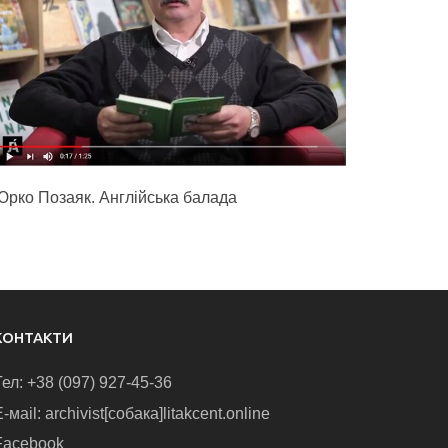
Юрко Позаяк. Англійська балада
КОНТАКТИ
Тел: +38 (097) 927-45-36
-маіl: archivist[собака]litakcent.online
Facebook