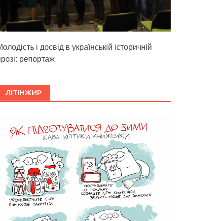
олодість і досвід в українській історичній
прозі: репортаж
ЛІТІНЖИР