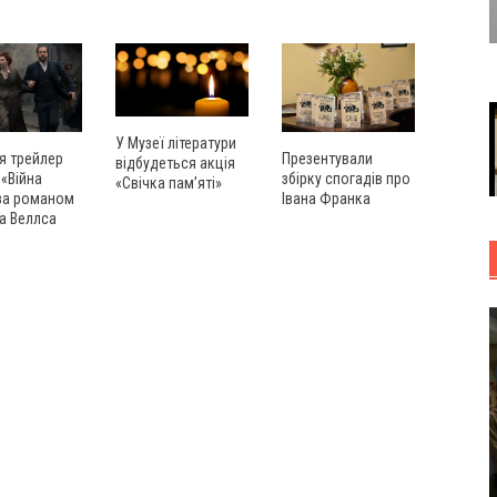
У Музеї літератури
Презентували
я трейлер
відбудеться акція
збірку спогадів про
 «Війна
«Свічка пам’яті»
Івана Франка
 за романом
а Веллcа