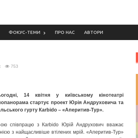
ФОКУС-ТЕМИ
ПРО НАС
АВТОРИ
t
753
ьогодні, 14 квітня у київському кінотеатрі
нопанорама стартує проект Юрія Андруховича та
льського гурту Кarbido – «Аперитив-Тур».
ою співпрацю з Кarbido Юрій Андрухович вважає
нією з найщасливіше втілених мрій. «Аперитив-Тур»