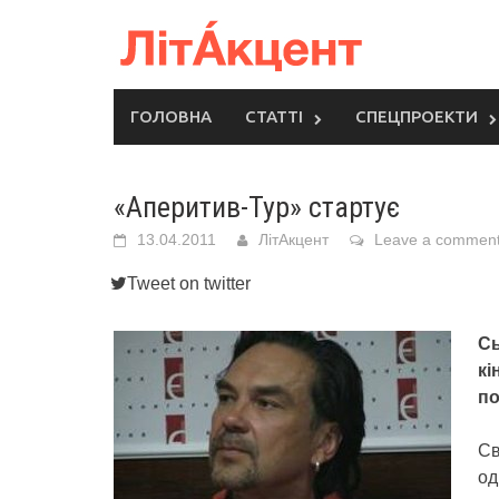
Skip
to
content
ГОЛОВНА
СТАТТІ
СПЕЦПРОЕКТИ
«Аперитив-Тур» стартує
13.04.2011
ЛітАкцент
Leave a commen
Tweet on twitter
С
кі
по
Св
од