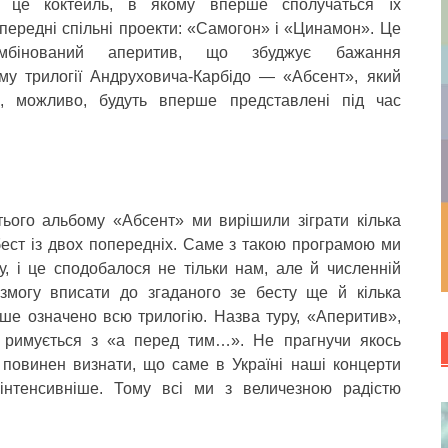
 це коктейль, в якому вперше сполучаться їх
передні спільні проекти: «Самогон» і «Цинамон». Це
омбінований аперитив, що збуджує бажання
му трилогії Андруховича-Карбідо — «Абсент», який
о, можливо, будуть вперше представлені під час
ього альбому «Абсент» ми вирішили зіграти кілька
бест із двох попередніх. Саме з такою програмою ми
у, і це сподобалося не тільки нам, але й численній
ь змогу вписати до згаданого зе бесту ще й кілька
ше означено всю трилогію. Назва туру, «Аперитив»,
і римується з «а перед тим…». Не прагнучи якось
 повинен визнати, що саме в Україні наші концерти
йінтенсивніше. Тому всі ми з величезною радістю