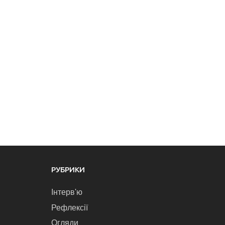
РУБРИКИ
Інтерв'ю
Рефлексії
Огляди