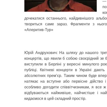
—
по
к
дочекатися останнього, найдивнішого альбо
твориться саме зараз. Фрагменти з ньог
«Аперитив-Тур»
Юрій Андрухович: На шляху до нашого трет
концертів, що явили б собою своєрідний зе 
виступили в Берліні у вересні минулого рок
публіці. Квітневі концерти в Україні дают
абсолютних прем’єр. Таким чином буде впер
натякає на вступне або первісне дійство 
особливо догодити співвітчизникам, я все ж
відбуваються найживіше, найчистіше і на
кидаємося в цей складний простір.