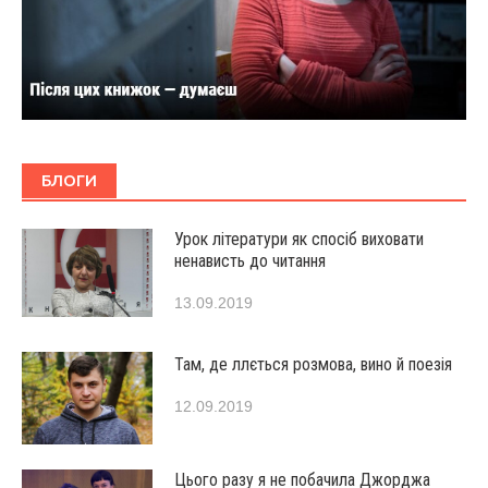
БЛОГИ
Урок літератури як спосіб виховати
ненависть до читання
13.09.2019
Там, де ллється розмова, вино й поезія
12.09.2019
Цього разу я не побачила Джорджа