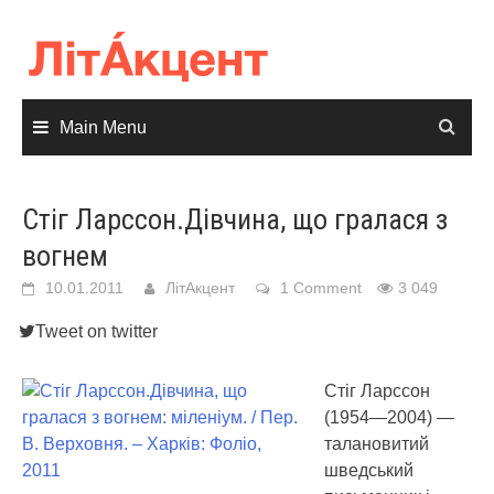
Skip
to
content
Main Menu
Стіг Ларссон.Дівчина, що гралася з
вогнем
10.01.2011
ЛітАкцент
1 Comment
3 049
Tweet on twitter
Стіг Ларссон
(1954—2004) —
талановитий
шведський