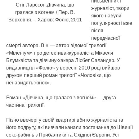
письменник і
Стіг Ларссон.Дівчина, що
журналіст, твори
гралася з вогнем / Пер. В.
якого набули
Верховня. – Харків: Фоліо, 2011
популярності вже
після
передчасної
смерті автора. Він — автор відомої трилогії
«Міленіум» про детектива-журналіста Мікаеля
Блумквіста та дівчину-хакера Лісбет Саландер. У
видавництві «Фоліо» у вересні 2010 році вийшов
друком перший роман трилогії «Чоловіки, що
ненавидять жінок».
Роман «Дівчина, що гралася з вогнем» — друга
частина трилогії.
Пізно ввечері у своїй квартирі вбито журналіста та
його подругу, які вивчали канали постачання до Швеції
секс-рабинь з Прибалтики та Східної Європи. Усі