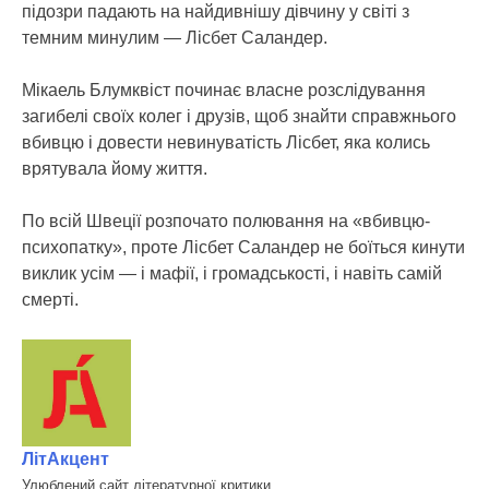
підозри падають на найдивнішу дівчину у світі з
темним минулим — Лісбет Саландер.
Мікаель Блумквіст починає власне розслідування
загибелі своїх колег і друзів, щоб знайти справжнього
вбивцю і довести невинуватість Лісбет, яка колись
врятувала йому життя.
По всій Швеції розпочато полювання на «вбивцю-
психопатку», проте Лісбет Саландер не боїться кинути
виклик усім — і мафії, і громадськості, і навіть самій
смерті.
ЛітАкцент
Улюблений сайт літературної критики