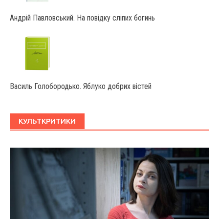
Андрій Павловський. На повідку сліпих богинь
Василь Голобородько. Яблуко добрих вістей
КУЛЬТКРИТИКИ