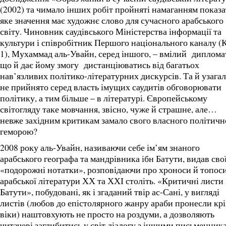
(2002) та чимало інших робіт пройняті намаганням показа
яке значення має художнє слово для сучасного арабського
світу. Чиновник саудівського Міністерства інформації та
культури і співробітник Першого національного каналу 
1), Мухаммад аль-Увайн, серед іншого, – вмілий диплома
що й дає йому змогу дистанціюватись від багатьох
нав’язливих політико-літературних дискурсів. Та й узагал
не прийнято серед власть імущих саудитів обговорювати
політику, а тим більше – в літературі. Європейському
світогляду таке мовчання, звісно, чуже й страшне, але…
невже західним критикам замало свого власного політичн
геморою?
2008 року аль-Увайн, називаючи себе ім’ям знаного
арабського географа та мандрівника ібн Батути, видав сво
«подорожні нотатки», розповідаючи про хроноси й топос
арабської літератури ХХ та ХХІ століть. «Критичні листи 
Батути», побудовані, як і згаданий твір ас-Сані, у вигляді
листів (любов до епістолярного жанру араби пронесли крі
віки) наштовхують не просто на роздуми, а дозволяють
читачеві заглибитись у світ діалогу з іншими письменник