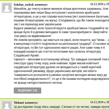
16.12.2010 о 1
bohdan_rachok
коментує:
Михайле, до тексту в мене виникло кілька критичних зауважень. Але 
перекриває вже лише Ваш ентузіазм і захоплення арабською
літературою, а це у нас справа екзотична (як і захоплення багатьма
іншими літературами, на жаль). Сподіваюся, що Ви також знаходит
час і на переклад книг українською.
Будьте уважніші, коли транслітеруєте арабські імена і подумайте чи
краще було б в деяких випадках їх саме транскрибувати. Звертайте
теж увагу на відмінювання!
Не зовсім зрозуміло, що мається на увазі, коли пишете, що “мова.. .
в минулому столітті поділилася на регіональні традиції”. Стосовно ж
літератури, то Ви тут однозначно маєте рацію. Але саме тому я б
порадив назвати цю статтю нотатками про сучасну літературу
Саудівської Аравії.
І врешті – висновки в останньому абзаці. Тут швидше основний текс
ілюструє одну точку зору, аніж навпаки. Адже масив новітньої
саудівської літератури далеко не вкладається у такий короткий
однозначний умовивід. Щодо українських авторів, які нібито
“намагаються розпалити в умовно незрілих молодих мізках жагу до
постійної невдоволеності”, то це я би назвав поглядом недосвідчен
чи краще непідготовленого читача.
ВІДПОВІCТИ
16.12.2010 о 2
Mehmet
коментує:
Ці дослідники сходу якісь замудрі. Скільки от не читаю, завжди пруся