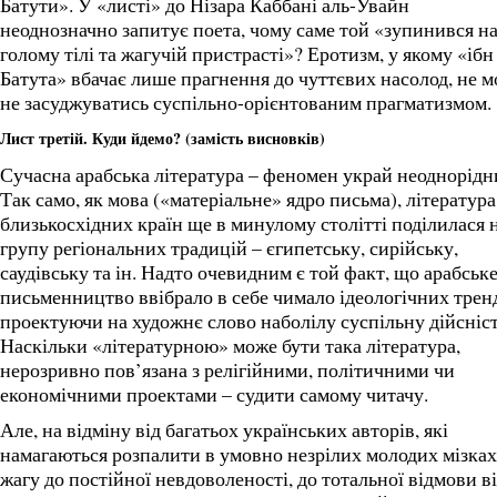
Батути». У «листі» до Нізара Каббані аль-Увайн
неоднозначно запитує поета, чому саме той «зупинився н
голому тілі та жагучій пристрасті»? Еротизм, у якому «ібн
Батута» вбачає лише прагнення до чуттєвих насолод, не 
не засуджуватись суспільно-орієнтованим прагматизмом.
Лист третій. Куди йдемо? (замість висновків)
Сучасна арабська література – феномен украй неоднорідн
Так само, як мова («матеріальне» ядро письма), література
близькосхідних країн ще в минулому столітті поділилася 
групу регіональних традицій – єгипетську, сирійську,
саудівську та ін. Надто очевидним є той факт, що арабськ
письменництво ввібрало в себе чимало ідеологічних тренд
проектуючи на художнє слово наболілу суспільну дійсніст
Наскільки «літературною» може бути така література,
нерозривно пов’язана з релігійними, політичними чи
економічними проектами – судити самому читачу.
Але, на відміну від багатьох українських авторів, які
намагаються розпалити в умовно незрілих молодих мізках
жагу до постійної невдоволеності, до тотальної відмови в