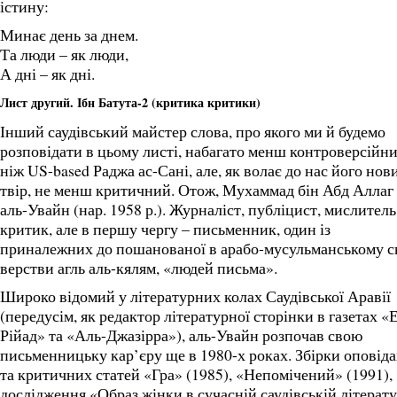
істину:
Минає день за днем.
Та люди – як люди,
А дні – як дні.
Лист другий. Ібн Батута-2 (критика критики)
Інший саудівський майстер слова, про якого ми й будемо
розповідати в цьому листі, набагато менш контроверсійни
ніж US-based Раджа ас-Сані, але, як волає до нас його нов
твір, не менш критичний. Отож, Мухаммад бін Абд Аллаг
аль-Увайн (нар. 1958 р.). Журналіст, публіцист, мислитель
критик, але в першу чергу – письменник, один із
приналежних до пошанованої в арабо-мусульманському св
верстви агль аль-кялям, «людей письма».
Широко відомий у літературних колах Саудівської Аравії
(передусім, як редактор літературної сторінки в газетах «
Рійад» та «Аль-Джазірра»), аль-Увайн розпочав свою
письменницьку кар’єру ще в 1980-х роках. Збірки оповід
та критичних статей «Гра» (1985), «Непомічений» (1991),
дослідження «Образ жінки в сучасній саудівській літерату