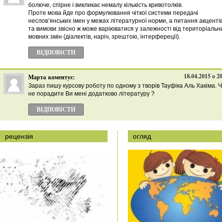
болюче, спірне і викликає немалу кількість кривотолків.
Проте мова йде про формулювання чіткої системи передачі
неслов’янських імен у межах літературної норми, а питання акценті
та вимови звісно ж може варіюватися у залежності від територіальн
мовних змін (діалектів, наріч, зрештою, інтерфереції).
ВІДПОВІCТИ
18.04.2015 о 2
Марта
коментує:
Зараз пишу курсову роботу по одному з творів Тауфіка Аль Хакіма. 
не порадите Ви мені додатково літературу ?
ВІДПОВІCТИ
рецензія
огляд