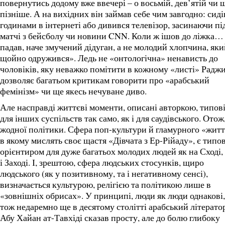
повернутись додому вже ввечері – о восьмій, дев’ятій чи 
пізніше. А на вихідних він займав себе чим завгодно: сиді
годинами в інтернеті або дивився телевізор, засинаючи пі
матчі з бейсболу чи новини CNN. Коли ж ішов до ліжка…
падав, наче змучений дідуган, а не молодий хлопчина, яки
щойно одружився». Ледь не «онтологічна» ненависть до
чоловіків, яку неважко помітити в кожному «листі» Раджи
дозволяє багатьом критикам говорити про «арабський
фемінізм» чи ще якесь нечуване диво.
Але насправді життєві моменти, описані авторкою, типов
для інших суспільств так само, як і для саудівського. Отож
жодної політики. Сфера поп-культури й гламурного «житт
в якому мислять своє щастя «Дівчата з Ер-Рійаду», є типо
орієнтиром для дуже багатьох молодих людей як на Сході,
і Заході. І, зрештою, сфера людських стосунків, щиро
людського (як у позитивному, та і негативному сенсі),
визначається культурою, релігією та політикою лише в
«зовнішніх обрисах». У принципі, люди як люди однакові,
тож недаремно ще в десятому столітті арабський літерато
Абу Хайан ат-Тавхіді сказав просту, але до болю глибоку