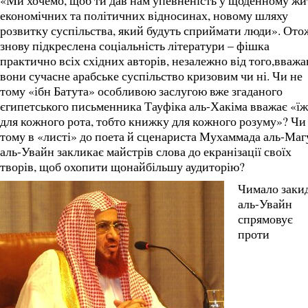
«Ми хочемо, щоб ти дав нам упевненість у щоденному жит
економічних та політичних відносинах, новому шляху
розвитку суспільства, який будуть сприймати люди». Ото
знову підкреслена соціальність літератури – фішка
практично всіх східних авторів, незалежно від того,вваж
вони сучасне арабське суспільство кризовим чи ні. Чи не
тому «ібн Батута» особливою заслугою вже згаданого
єгипетського письменника Тауфіка аль-Хакіма вважає «ї
для кожного рота, тобто книжку для кожного розуму»? Чи
тому в «листі» до поета й сценариста Мухаммада аль-Маг
аль-Увайн закликає майстрів слова до екранізації своїх
творів, щоб охопити щонайбільшу аудиторію?
Чимало заки
аль-Увайн
спрямовує
проти