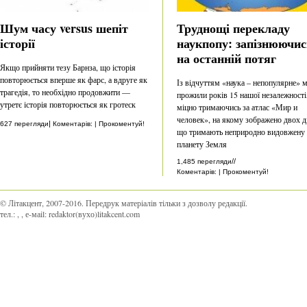
Шум часу versus шепіт
Труднощі перекладу
історії
наукпопу: запізнюючис
на останній потяг
Якщо прийняти тезу Барнза, що історія
повторюється вперше як фарс, а вдруге як
Із відчуттям «наука – непопулярне» 
трагедія, то необхідно продовжити —
прожили років 15 нашої незалежності
утретє історія повторюється як гротеск
міцно тримаючись за атлас «Мир и
человек», на якому зображено двох ді
|
627 перегляди
Коментарів: | Прокоментуй!
що тримають неприродно видовжену
планету Земля
//
1,485 перегляди
Коментарів: | Прокоментуй!
© Літакцент, 2007-2016
.
Передрук матеріалів тільки з дозволу редакції.
тел.:
,
, е-маіl:
redaktor(вухо)litakcent.com