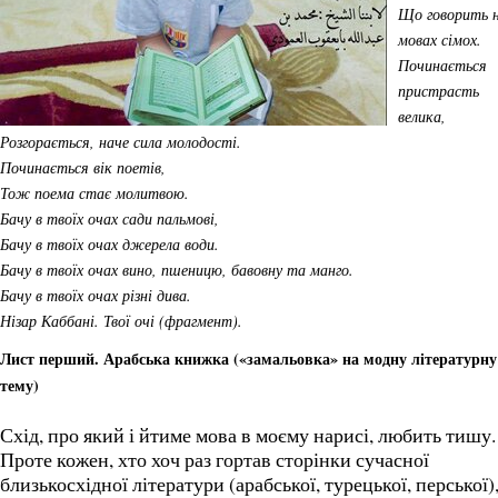
Що говорить 
мовах сімох.
Починається
пристрасть
велика,
Розгорається, наче сила молодості.
Починається вік поетів,
Тож поема стає молитвою.
Бачу в твоїх очах сади пальмові,
Бачу в твоїх очах джерела води.
Бачу в твоїх очах вино, пшеницю, бавовну та манго.
Бачу в твоїх очах різні дива.
Нізар Каббані. Твої очі (фрагмент).
Лист перший. Арабська книжка («замальовка» на модну літературну
тему)
Схід, про який і йтиме мова в моєму нарисі, любить тишу.
Проте кожен, хто хоч раз гортав сторінки сучасної
близькосхідної літератури (арабської, турецької, перської)