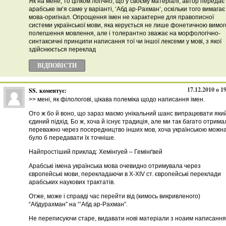
Як на мене, то цілком логічно, що у своєму матеріалі, автор передає
арабське ім’я саме у варіанті, ‘Абд ар-Рахман’, оскільки того вимагає
мова-оригінал. Опрощення імен не характерне для правописної
системи української мови, яка керується не лише фонетичною вимо
полегшення мовлення, але і толерантно зважає на морфологічно-
синтаксичні принципи написання тої чи іншої лексеми у мові, з якої
здійснюється переклад
ВІДПОВІCТИ
17.12.2010 о 1
SS.
коментує:
>> мені, як філологові, цікава полеміка щодо написання імен.
Ото ж бо й воно, що зараз маємо унікальний шанс випрацювати яки
єдиний підхід. Бо ж, хоча й існує традиція, але ми так багато отрима
переважно через посередництво інших мов, хоча українською можн
було б передавати їх точніше.
Найпростіший приклад: Хемінгуей – Гемінґвей
Арабські імена українська мова очевидно отримувала через
європейські мови, перекладаючи в Х-ХIV ст. європейські переклади
арабських наукових трактатів.
Отже, може і справді час перейти від (кимось викривленого)
“Абдурахман” на “’Абд ар-Рахман”.
Не переписуючи старе, видавати нові матеріали з ноаим написання