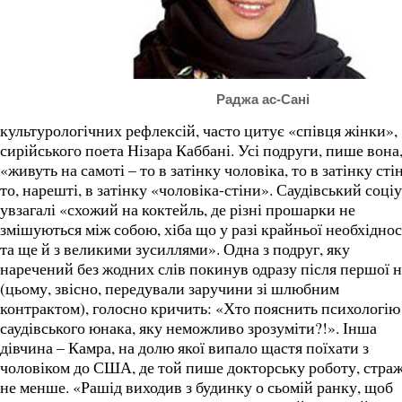
Раджа ас-Сані
культурологічних рефлексій, часто цитує «співця жінки»,
сирійського поета Нізара Каббані. Усі подруги, пише вона
«живуть на самоті – то в затінку чоловіка, то в затінку сті
то, нарешті, в затінку «чоловіка-стіни». Саудівський соці
увзагалі «схожий на коктейль, де різні прошарки не
змішуються між собою, хіба що у разі крайньої необхіднос
та ще й з великими зусиллями». Одна з подруг, яку
наречений без жодних слів покинув одразу після першої н
(цьому, звісно, передували заручини зі шлюбним
контрактом), голосно кричить: «Хто пояснить психологію
саудівського юнака, яку неможливо зрозуміти?!». Інша
дівчина – Камра, на долю якої випало щастя поїхати з
чоловіком до США, де той пише докторську роботу, стра
не менше. «Рашід виходив з будинку о сьомій ранку, щоб