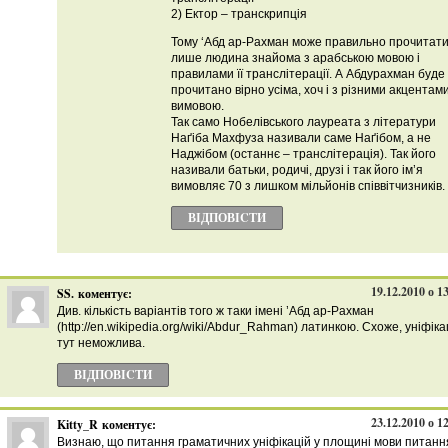
2) Ектор – транскрипція
Тому ‘Абд ар-Рахман може правильно прочитат
лише людина знайома з арабською мовою і
правилами її транслітерації. А Абдурахман буде
прочитано вірно усіма, хоч і з різними акцентами
вимовою.
Так само Нобелівського лауреата з літератури
Наґіба Махфуза називали саме Наґібом, а не
Наджібом (останнє – транслітерація). Так його
називали батьки, родичі, друзі і так його ім’я
вимовляє 70 з лишком мільйонів співвітчизників.
ВІДПОВІCТИ
19.12.2010 о 1
SS.
коментує:
Див. кількість варіантів того ж таки імені ’Абд ар-Рахман
(http://en.wikipedia.org/wiki/Abdur_Rahman) латинкою. Схоже, уніфіка
тут неможлива.
ВІДПОВІCТИ
23.12.2010 о 1
Kitty_R
коментує:
Визнаю, що питання граматичних уніфікацій у площині мови питанн