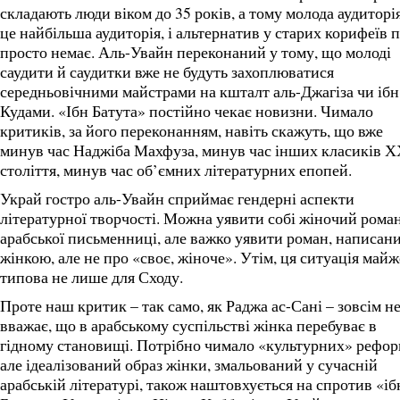
складають люди віком до 35 років, а тому молода аудиторі
це найбільша аудиторія, і альтернатив у старих корифеїв 
просто немає. Аль-Увайн переконаний у тому, що молоді
саудити й саудитки вже не будуть захоплюватися
середньовічними майстрами на кшталт аль-Джагіза чи ібн
Кудами. «Ібн Батута» постійно чекає новизни. Чимало
критиків, за його переконанням, навіть скажуть, що вже
минув час Наджіба Махфуза, минув час інших класиків 
століття, минув час об’ємних літературних епопей.
Украй гостро аль-Увайн сприймає гендерні аспекти
літературної творчості. Можна уявити собі жіночий рома
арабської письменниці, але важко уявити роман, написан
жінкою, але не про «своє, жіноче». Утім, ця ситуація майж
типова не лише для Сходу.
Проте наш критик – так само, як Раджа ас-Сані – зовсім н
вважає, що в арабському суспільстві жінка перебуває в
гідному становищі. Потрібно чимало «культурних» рефор
але ідеалізований образ жінки, змальований у сучасній
арабській літературі, також наштовхується на спротив «іб