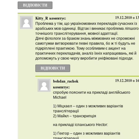
ВІДПОВІCТИ
19.12.2010 о 1
Kitty_R
коментує:
Проблема у тім, що україномовних перекладів сучасних із
арабських мов одиниці. Відтак і виникає проблема ліпшого
точнішого транслітерування, мовної адаптації.
Діячі філологи за браком знань міжмовних не спроможні
самотужки витворювати певні правила, бо ж ті будуть не
підкріплені практикою. Тому особливим є акцент на
практичних перекладачів, аналіз їхніх напрацювань, які й
допоможуть у свою чергу виробити уніфіковані підходи.
ВІДПОВІCТИ
19.12.2010 о 1
bohdan_rachok
коментує:
спробую пояснити на прикладі англійського
Michael
1) Міцхаел – один з можливих варіантів
транслітерації
2) Майкл – транскрипція
на прикладі іспанського Hector:
1) Гектор – один з можливих варіантів
транслітерації