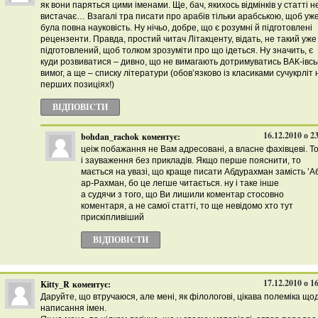
як вони паряться цими іменами. Ще, бач, якихось відмінків у статті н
вистачає… Взагалі тра писати про арабів тільки арабською, щоб уж
була повна науковість. Ну нічьо, добре, що є розумні й підготовлені
рецензенти. Правда, простий читач Літакценту, відать, не такий уже
підготовлений, щоб толком зрозуміти про що ідеться. Ну значить, є
куди розвиватися – дивно, що не вимагають дотримуватись ВАК-івсь
вимог, а ще – списку літератури (обов’язково із класиками сучукрліт 
перших позиціях!)
ВІДПОВІCТИ
16.12.2010 о 2
bohdan_rachok
коментує:
цеіж побажання не Вам адресовані, а власне фахівцеві. Т
і зауваження без прикладів. Якщо перше пояснити, то
мається на увазі, що краще писати Абдурахман замість ’А
ар-Рахман, бо це легше читається. ну і таке інше
а судячи з того, що Ви лишили коментар стосовно
коментаря, а не самої статті, то ще невідомо хто тут
прискіпливіший
ВІДПОВІCТИ
17.12.2010 о 1
Kitty_R
коментує:
Даруйте, що втручаюся, але мені, як філологові, цікава полеміка що
написання імен.