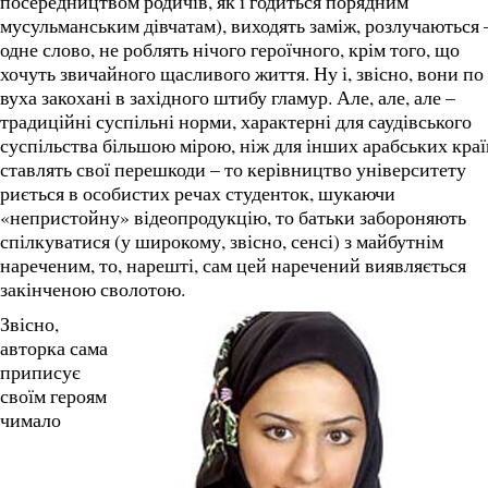
посередництвом родичів, як і годиться порядним
мусульманським дівчатам), виходять заміж, розлучаються 
одне слово, не роблять нічого героїчного, крім того, що
хочуть звичайного щасливого життя. Ну і, звісно, вони по
вуха закохані в західного штибу гламур. Але, але, але –
традиційні суспільні норми, характерні для саудівського
суспільства більшою мірою, ніж для інших арабських краї
ставлять свої перешкоди – то керівництво університету
риється в особистих речах студенток, шукаючи
«непристойну» відеопродукцію, то батьки забороняють
спілкуватися (у широкому, звісно, сенсі) з майбутнім
нареченим, то, нарешті, сам цей наречений виявляється
закінченою сволотою.
Звісно,
авторка сама
приписує
своїм героям
чимало