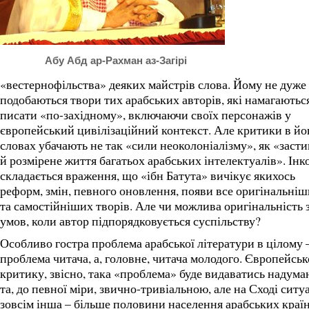
Абу Абд ар-Рахман аз-Загірі
«вестернофільства» деяких майстрів слова. Йому не дуже
подобаються твори тих арабських авторів, які намагаютьс
писати «по-західному», включаючи своїх персонажів у
європейський цивілізаційний контекст. Але критики в йо
словах убачають не так «сили неоколоніалізму», як «засти
й розмірене життя багатьох арабських інтелектуалів». Інк
складається враження, що «ібн Батута» вичікує якихось
реформ, змін, певного оновлення, появи все оригінальні
та самостійніших творів. Але чи можлива оригінальність 
умов, коли автор підпорядковується суспільству?
Особливо гостра проблема арабської літератури в цілому 
проблема читача, а, головне, читача молодого. Європейсь
критику, звісно, така «проблема» буде видаватись надум
та, до певної міри, звично-тривіальною, але на Сході ситу
зовсім інша – більше половини населення арабських краї