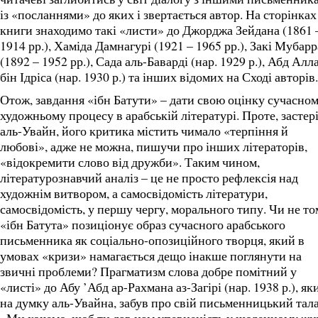
із «посланнями» до яких і звертається автор. На сторінках
книги знаходимо такі «листи» до Джорджа Зейдана (1861 
1914 рр.), Хаміда Дамнагурі (1921 – 1965 рр.), Закі Мубар
(1892 – 1952 рр.), Сада аль-Баварді (нар. 1929 р.), Абд Алл
бін Ідріса (нар. 1930 р.) та інших відомих на Сході авторів.
Отож, завдання «ібн Батути» – дати свою оцінку сучасно
художньому процесу в арабській літературі. Проте, застер
аль-Увайн, його критика містить чимало «терпіння й
любові», адже не можна, пишучи про інших літераторів,
«відокремити слово від дружби». Таким чином,
літературознавчий аналіз – це не просто рефлексія над
художнім витвором, а самосвідомість літератури,
самосвідомість, у першу чергу, морального типу. Чи не то
«ібн Батута» позиціонує образ сучасного арабського
письменника як соціально-опозиційного творця, який в
умовах «кризи» намагається дещо інакше поглянути на
звичні проблеми? Прагматизм слова добре помітний у
«листі» до Абу ’Абд ар-Рахмана аз-Загірі (нар. 1938 р.), як
на думку аль-Увайна, забув про свій письменницький тал