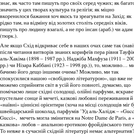
знає, як часто там пишуть про своїх серед чужих; як багат
значить у цих творах культура та релігія; як міцно
вкоренилося бажання хоч якось та зреагувати на Захід; як
рідко там, на відміну від золотих століть середніх віків,
пишуть про людину взагалі, а не про інсан (араб.) чи адам
(тюрк.).
Але якщо Схід відкриває себе в наших очах саме так (наві
після читання витворів знаних корифеїв пера рівня Тауфі
аль-Хакіма (1898 – 1987 рр.), Наджіба Махфуза (1911 – 20
рр.) чи Нізара Каббані (1923 – 1998 рр.)), то, можливо… м
бачимо його дещо іншими очима? Можливо, ми так
спокусилися нашою «свобідною літературою», що вже не
можемо сприйняти світ в усій його повноті, думаємо, що
помічаємо лише східні солодощі, олійні парфуми, яскраве
пустельне сонце й мечеті, казкові любовні переживання й
«наївні» ціннісні орієнтири (хоча на місці солодощів міг 
швейцарський шоколад, парфумів ’Уд аль-Халідж – «Gucc
Gucci», мечеть могла змінитися на Notre Dame de Paris, а 
казкова» любов – анальною еротикою фройдівського типу
То невже в сучасній східній літературі немає альтернатив