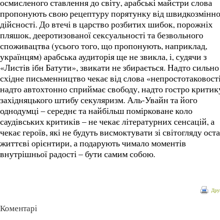
осмисленого ставлення до світу, арабські майстри слова
пропонують свою рецептуру порятунку від швидкозмінно
дійсності. До втечі в царство розбитих шибок, порожніх
пляшок, дееротизованої сексуальності та безвольного
споживацтва (усього того, що пропонують, наприклад,
українцям) арабська аудиторія ще не звикла, і, судячи з
«Листів ібн Батути», звикати не збирається. Надто сильно
східне письменництво чекає від слова «непростотаковості
надто автохтонно сприймає свободу, надто гостро критик
західняцького штибу секуляризм. Аль-Увайн та його
однодумці – середнє та найбільш помірковане коло
саудівських критиків – не чекає літературних сенсацій, а
чекає героїв, які не будуть висмоктувати зі світогляду ост
життєві орієнтири, а подарують чимало моментів
внутрішньої радості – бути самим собою.
Дру
Коментарі