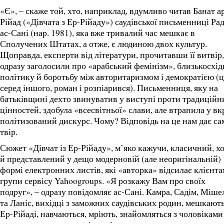
«Є», – скаже той, хто, наприклад, вдумливо читав Банат а
Рійад («Дівчата з Ер-Рійаду») саудівської письменниці Ра
ас-Сані (нар. 1981), яка вже тривалий час мешкає в
Сполучених Штатах, а отже, є людиною двох культур.
Щоправда, експерти від літератури, прочитавши її витвір,
одразу заголосили про «арабський фемінізм», близькосхід
політику й боротьбу між авторитаризмом і демократією (
серед іншого, роман і розпіарився). Письменниця, яку на
батьківщині дехто звинуватив у виступі проти традиційн
цінностей, здобула «всесвітньої» слави, але втрапила у вк
політизований дискурс. Чому? Відповідь на це нам дає са
твір.
Сюжет «Дівчат із Ер-Рійаду», м’яко кажучи, класичний, х
й представлений у дещо модерновій (але неоригінальній)
формі електронних листів, які «авторка» відсилає клієнта
групи сервісу Yahoogroups. «Я розкажу Вам про своїх
подруг», – одразу повідомляє ас-Сані. Камра, Садім, Міше
та Ланіс, вихідці з заможних саудівських родин, мешкають
Ер-Рійаді, навчаються, мріють, знайомляться з чоловіками 