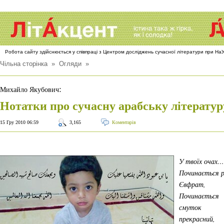
Робота сайту здійснюється у співпраці з Центром досліджень сучасної літератури при Н
Чільна сторінка
»
Огляди
»
:
Михайло Якубович
Нотатки про сучасну арабську літератур
15 Гру 2010 06:59
3,165
Коментарів
У твоїх очах…
Починається р
Євфрат,
Починається
смуток
прекрасний,