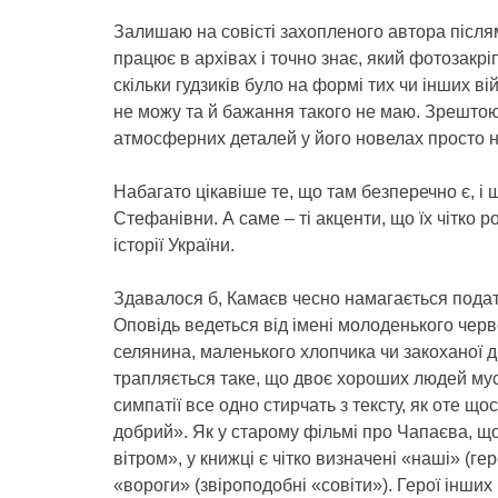
Залишаю на совісті захопленого автора післ
працює в архівах і точно знає, який фотозакр
скільки гудзиків було на формі тих чи інших ві
не можу та й бажання такого не маю. Зрештою,
атмосферних деталей у його новелах просто 
Набагато цікавіше те, що там безперечно є, і 
Стефанівни. А саме – ті акценти, що їх чітко 
історії України.
Здавалося б, Камаєв чесно намагається подати
Оповідь ведеться від імені молоденького черв
селянина, маленького хлопчика чи закоханої ді
трапляється таке, що двоє хороших людей муся
симпатії все одно стирчать з тексту, як оте щ
добрий». Як у старому фільмі про Чапаєва, щ
вітром», у книжці є чітко визначені «наші» (гер
«вороги» (звіроподобні «совіти»). Герої інших