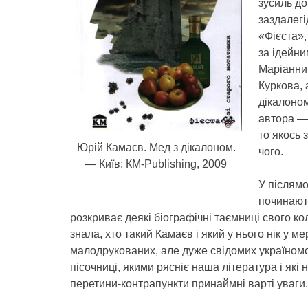
зусиль до
заздалегі
«Фієста»,
за ідейн
Маріанни
Куркова, 
дікалоном
автора — 
то якось 
Юрій Камаєв. Мед з дікалоном.
чого.
— Київ: КМ-Publishing, 2009
У післямо
починают
розкриває деякі біографічні таємниці свого ко
знала, хто такий Камаєв і який у нього нік у 
малодрукованих, але дуже свідомих україномов
пісочниці, якими рясніє наша література і які
перетини-контрапункти принаймні варті уваги.