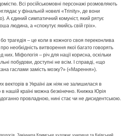
домістю. Всі російськомовні персонажі розмовляють
лядає у фінальній новелі «Trinity», де вони
. А єдиний симпатичний комуніст, який рятує
ша людина, а «спокутує якийсь свій гріх».
го, бо трагедія – це коли в кожного своя переконлива
 про необхідність витворення якої багато говорять
д них. Міфологія – річ для нації корисна, оскільки
ьні побудови, доступні не всім. І справді, «що
пхана гаслами замість мозку?» («Марення»).
х векторів в Україні аж ніяк не залишилася в
 в нашій країні можна безкінечно. Книжка Юрія
здоганно провладною, нині стає чи не дисидентською.
Феодосія. Закінчила Кримське художнє училище та Київський