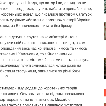
й контрапункт. Шкода, що автор і видавництво не
лах» — погодьтеся, звучить набагато привабливіше,
 З коротеньких новел, що писалися протягом багатьох
сить суцільне «батальне полотно» з історії України
е можна, за Винниченком, читати без брому.
нена, підступна «рута» на комп’ютері Антона
онуючи свій варіант написання прізвища), а сам
оповідання весь час хочеться з чимось та кимось
улгаковим і Хвильовим, то з Яновським чи
 – про часи, коли містами й селами вешталася купа
аселеному пункті змінювалася кілька разів на
бистими стосунками, опинялися по різні боки
нове?
стмодернізму, додати до коротеньких творів
менш явних. Ось вам записка від зам.начальника
кар-морфініст на ім’я, звісно ж, Михайло
 намагається домовитися з дівчиною зустрітися