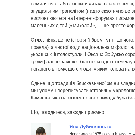
помилятися, або смішити читачів своєю несві
знущальним транслітом (надто екзотично це виг
висловлюються на інтернет-форумах письмово)
маленьких дітей («Миколай») — не просто хоро
Отже, ніяка це не історія (і бром тут ні до чо
правда), а чистої води національна міфологія,
українські інтелектуали, і Оксана Забужко сере
тріумфально замінює більш складні інтелектуал
поганого в тому, що є люди, у яких голова на
Єдине, що традиція блискавичної зміни владни
минулому, і переписувати історичну міфологію
Камаєва, яка на момент свого виходу була бе
Що, погодьтеся, завжди приємно.
Яна Дубинянська
Народилася 1975 року в Криму, м.