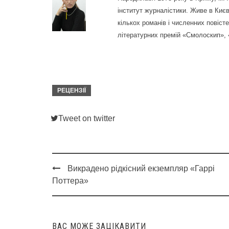
інститут журналістики. Живе в Киє
кількох романів і численних повісте
літературних премій «Смолоскип»,
РЕЦЕНЗІЇ
Tweet on twitter
Викрадено рідкісний екземпляр «Гаррі
Post
Поттера»
navigation
ВАС МОЖЕ ЗАЦІКАВИТИ