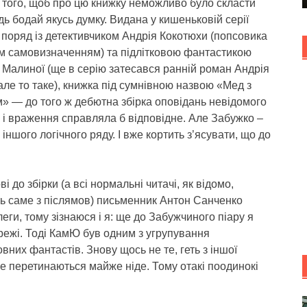
 того, щоб про цю книжку неможливо було скласти
дь бодай якусь думку. Видана у кишеньковій серії
 поряд із детективчиком Андрія Кокотюхи (попсовика
им самовизначенням) та підлітковою фантастикою
 Малиної (ще в серію затесався ранній роман Андрія
але то таке), книжка під сумнівною назвою «Мед з
» — до того ж дебютна збірка оповідань невідомого
і враження справляла б відповідне. Але Забужко –
з іншого логічного ряду. І вже кортить з’ясувати, що до
ві до збірки (а всі нормальні читачі, як відомо,
ь саме з післямов) письменник Антон Санченко
леги, тому зізнаюся і я: ще до Забужчиного піару я
мережі. Тоді КамЮ був одним з угрупування
них фантастів. Знову щось не те, геть з іншої
 не перетинаються майже ніде. Тому отакі поодинокі