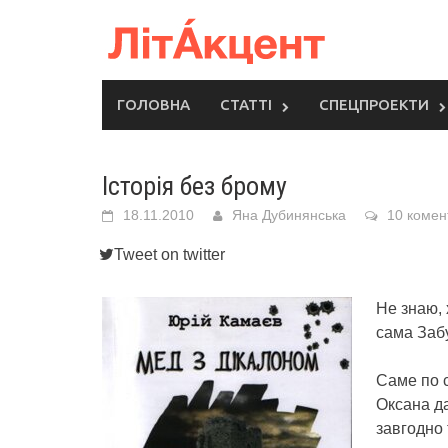
Skip
to
content
ГОЛОВНА
СТАТТІ
СПЕЦПРОЕКТИ
Історія без брому
18.11.2010
Яна Дубинянська
10 комен
Tweet on twitter
Не знаю, 
сама Заб
Саме по с
Оксана да
завгодно 