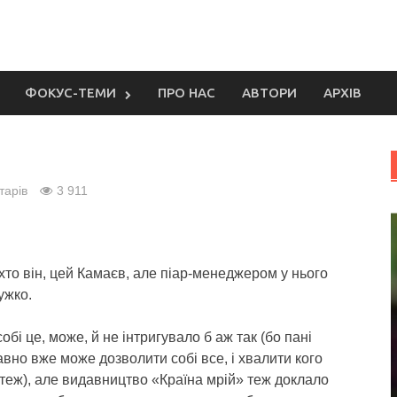
ФОКУС-ТЕМИ
ПРО НАС
АВТОРИ
АРХІВ
тарів
3 911
хто він, цей Камаєв, але піар-менеджером у нього
ужко.
обі це, може, й не інтригувало б аж так (бо пані
вно вже може дозволити собі все, і хвалити кого
теж), але видавництво «Країна мрій» теж доклало