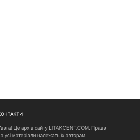
КОНТАКТИ
Увага! Це архів сайту LITAKCENT.COM. Права
на усі матеріали належать їх авторам.