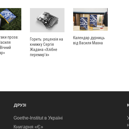
таки проза:
Календар дурниць
Горить: рецензія на
Василя
від Василя Махна
книжку Сергія
Вічний
Жадана «Хлібне
ар»
перемир’я»
ДРУЗІ
Goethe-Institut в Україні
Книгарня «Є»