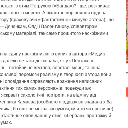
анеться, з отим Пєтрухою («Банда»)? І ще, розкриває
 для своїх із мережі. А пікантне порівняння ордена
дозру (враховуючи «фантастичне» минуле автора), що
— Дяченкам, Олді і Валентинову, співавторам
ському матеріалі, так само прошитого наскрізними
 на єдину наскрізну лінію виник в автора «Меду з
а далеко не така досконала, як у «Пентаклі».
і – потойбічне весілля, повсталі мерці та інша
еконливої перемоги реалізму в творчості автора вони
чні оповідання справляють враження написаних
ехтіння тих самих персонажів, подекуди аж
яскраві психологічні портрети, на відміну від
менника Камаєва (особисто я одразу впізнавала хіба
ка, бо ніяк не могла зрозуміти, ім’я то чи прізвище).
нтастичне оповідання у стилі кіберпанк, про тяжку й
румах.