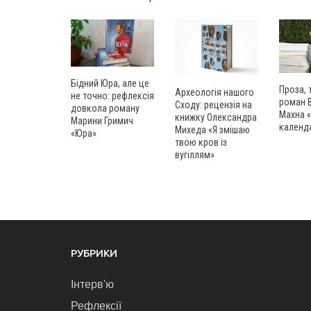
Бідний Юра, але це
Проза, 
Археологія нашого
не точно: рефлексія
роман 
Сходу: рецензія на
довкола роману
Махна «
книжку Олександра
Марини Гримич
календ
Михеда «Я змішаю
«Юра»
твою кров із
вугіллям»
РУБРИКИ
Інтерв'ю
Рефлексії