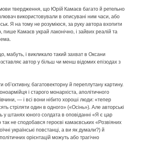
ямови твердження, що Юрій Камаєв багато й ретельно
іплювач використовували в описувані ним часи, або
йськ. Я на тому не розуміюся, за руку автора вхопити
 пише Камаєв украй лаконічно, і зайвих реалій та
нема.
що, мабуть, і викликало такий захват в Оксани
розставляє автор у більш чи менш відомих епізодах з
 об’єктивну, багатовекторну й переплутану картину.
оноармійця і старого монархіста, аполітичного
вчини, — і всі вони нібито хороші люди: «тепер
ть стріляти один в одного» («Осінь»). Але авторські
ось у штанях юного солдата в оповіданні «Я є цар
о так не сподобався героєві камаєвських «Розвіяних
оїчні українські повстанці, а ви як думали?) й
 політичних орієнтацій можуть або трагічно