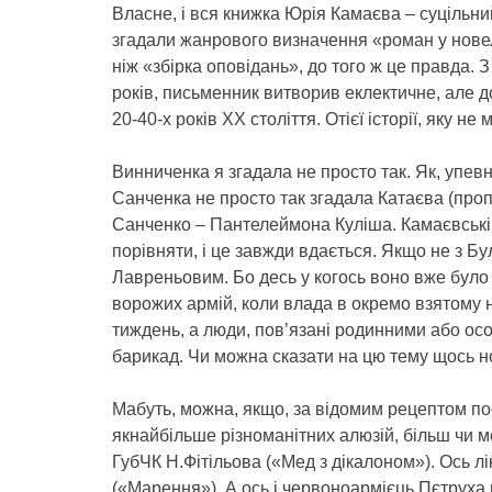
Власне, і вся книжка Юрія Камаєва – суцільни
згадали жанрового визначення «роман у нове
ніж «збірка оповідань», до того ж це правда.
років, письменник витворив еклектичне, але до
20-40-х років ХХ століття. Отієї історії, яку н
Винниченка я згадала не просто так. Як, упев
Санченка не просто так згадала Катаєва (проп
Санченко – Пантелеймона Куліша. Камаєвські 
порівняти, і це завжди вдається. Якщо не з Б
Лавреньовим. Бо десь у когось воно вже було
ворожих армій, коли влада в окремо взятому н
тиждень, а люди, пов’язані родинними або осо
барикад. Чи можна сказати на цю тему щось 
Мабуть, можна, якщо, за відомим рецептом по
якнайбільше різноманітних алюзій, більш чи 
ГубЧК Н.Фітільова («Мед з дікалоном»). Ось лі
(«Марення»). А ось і червоноармієць Пєтруха