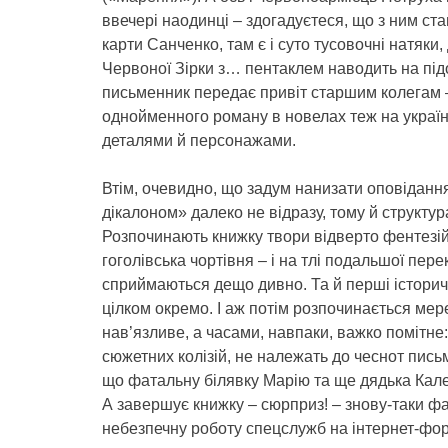
ввечері наодинці – здогадуєтеся, що з ним ст
карти Санченко, там є і суто тусовочні натяки,
Червоної Зірки з… пентаклем наводить на пі
письменник передає привіт старшим колегам 
однойменного роману в новелах теж на україн
деталями й персонажами.
Втім, очевидно, що задум нанизати оповідання
дікалоном» далеко не відразу, тому й структур
Розпочинають книжку твори відверто фентезійн
гоголівська чортівня – і на тлі подальшої пер
сприймаються дещо дивно. Та й перші істори
цілком окремо. І аж потім розпочинається мер
нав’язливе, а часами, навпаки, важко помітне: 
сюжетних колізій, не належать до чеснот пись
що фатальну білявку Марію та ще дядька Калени
А завершує книжку – сюрприз! – знову-таки фа
небезпечну роботу спецслужб на інтернет-фо