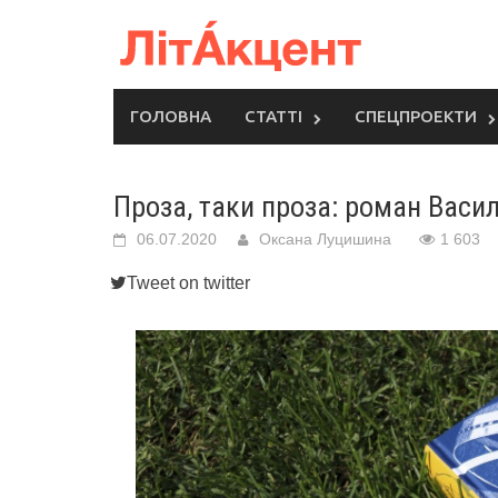
Skip
to
content
ГОЛОВНА
СТАТТІ
СПЕЦПРОЕКТИ
Проза, таки проза: роман Васи
06.07.2020
Оксана Луцишина
1 603
Tweet on twitter