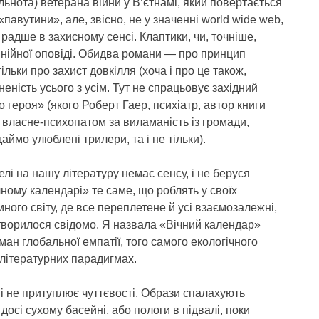
ільнота) ветерана війни у В’єтнамі, який повертається
авутини», але, звісно, не у значенні world wide web,
адше в захисному сенсі. Клаптики, чи, точніше,
інійної оповіді. Обидва романи — про принцип
ільки про захист довкілля (хоча і про це також,
еність усього з усім. Тут не спрацьовує західний
 героя» (якого Роберт Гаер, психіатр, автор книги
и власне-психопатом за виламаність із громади,
аймо улюблені трилери, та і не тільки).
лі на нашу літературу немає сенсу, і не беруся
ному календарі» те саме, що роблять у своїх
ного світу, де все переплетене й усі взаємозалежні,
це творилося свідомо. Я назвала «Вічний календар»
ан глобальної емпатії, того самого екологічного
 літературних парадигмах.
 не притуплює чуттєвості. Образи спалахують
 досі сухому басейні, або пологи в підвалі, поки