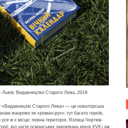
– Львів: Видавництво Старого Лева, 2019
у «Видавництві Старого Лева» — це новаторська
начаю жанрово як «роман-рух»: тут багато героїв,
усе ж є місце: певна територія, Язлівці-Чортків-
торії, від часів османських завоювань кінця XVІІ і аж