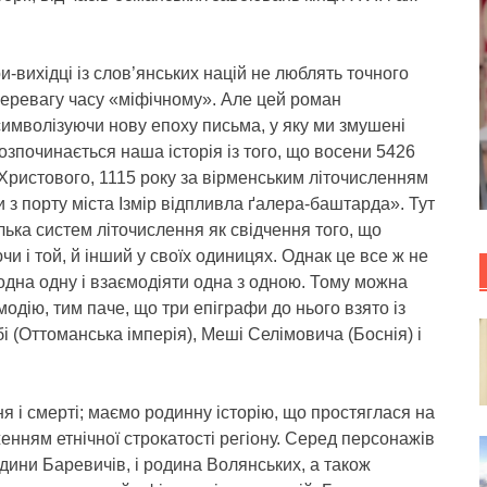
и-вихідці із слов’янських націй не люблять точного
перевагу часу «міфічному». Але цей роман
символізуючи нову епоху письма, у яку ми змушені
Розпочинається наша історія із того, що восени 5426
а Христового, 1115 року за вірменським літочисленням
 з порту міста Ізмір відпливла ґалера-баштарда». Тут
ілька систем літочислення як свідчення того, що
ючи і той, й інший у своїх одиницях. Однак це все ж не
 одна одну і взаємодіяти одна з одною. Тому можна
одію, тим паче, що три епіграфи до нього взято із
і (Оттоманська імперія), Меші Селімовича (Боснія) і
я і смерті; маємо родинну історію, що простяглася на
енням етнічної строкатості регіону. Серед персонажів
одини Баревичів, і родина Волянських, а також