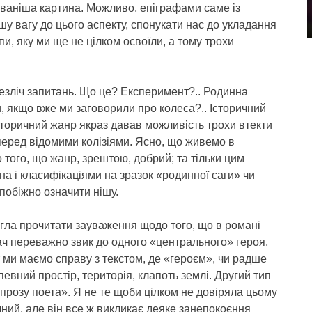
ованіша картина. Можливо, епіграфами саме із
шу вагу до цього аспекту, спонукати нас до укладання
и, яку ми ще не цілком освоїли, а тому трохи
езліч запитань. Що це? Експеримент?.. Родинна
, якщо вже ми заговорили про колеса?.. Історичний
історичний жанр якраз давав можливість трохи втекти
перед відомими колізіями. Ясно, що живемо в
 того, що жанр, зрештою, добрий; та тільки цим
а і класифікаціями на зразок «родинної саги» чи
побіжно означити нішу.
игла прочитати зауваження щодо того, що в романі
ач переважно звик до одного «центрального» героя,
 ми маємо справу з текстом, де «героєм», чи радше
евний простір, територія, клапоть землі. Другий тип
прозу поета». Я не те щоби цілком не довіряла цьому
ечний, але він все ж викликає деяке занепокоєння