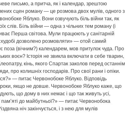
чеве письмо, а притча, як і календар, зрештою
лених сцен роману — це розмова двох мулів, одного з
онобоке Яблуко. Вони озвучують біль війни так, як
їх слів. Біль війни — одна з чільних тем роману (і
триває Перша світова. Мули працюють у санітарній
ям, «худобі дозволено розмовляти» — отой самий
нує поза (вічним?) календарем, мов притулок чуда. Про
ких воєн? Історія не звикла включати в себе тварин,
леопатру, кінь, якого Спартак заколов перед останнім
и, про колишніх господарів. Про свої рани і опіки.
ться?» — питає Червонобоке Яблуко. Відповідь
 роки, якщо не довше. Червонобоке Яблуко каже, що
ують, що дому в них немає і що так живуть усі,
 пам’яті до майбутньої?» — питає Червонобока
здвяна ніч закінчується, і з нею для мулів