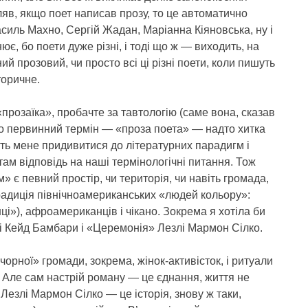
яв, якщо поет написав прозу, то це автоматично
асиль Махно, Сергій Жадан, Маріанна Кіяновська, ну і
ює, бо поети дуже різні, і тоді що ж — виходить, на
ий прозовий, чи просто всі ці різні поети, коли пишуть
торичне.
 «прозаїка», пробачте за тавтологію (саме вона, сказав
о первинний термін — «проза поета» — надто хитка
ають мене придивитися до літературних парадигм і
там відповідь на наші термінологічні питання. Тож
 є певний простір, чи територія, чи навіть громада,
радиція північноамериканських «людей кольору»:
ці»), афроамериканців і чікано. Зокрема я хотіла би
ні Кейд Бамбари і «Церемонія» Лезлі Мармон Сілко.
орної» громади, зокрема, жінок-активісток, і ритуали
к. Але сам настрій роману — це єднання, життя не
 Лезлі Мармон Сілко — це історія, знову ж таки,