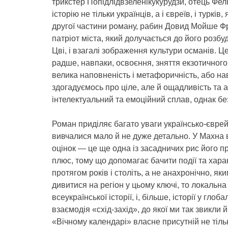
трикстер Попідлідвзеленікукурудзи, отець Фел
історію не тільки українців, а і євреїв, і туркі
другої частини роману, рабин Довид Мойше Ф
патріот міста, який долучається до його розб
Цві, і взагалі зображення культури османів. Ц
радше, навпаки, освоєння, зняття екзотичного 
велика наповненість і метафоричність, або наві
здогадуємось про ціле, але й ощадливість та 
інтелектуальний та емоційний сплав, однак б
Роман приділяє багато уваги українсько-єврей
вивчалися мало й не дуже детально. У Махна в
оцінок — це ще одна із засадничих рис його п
плюс, тому що допомагає бачити події та хара
протягом років і століть, а не анахронічно, я
дивитися на регіон у цьому ключі, то локальна
всеукраїнської історії, і, більше, історії у гл
взаємодія «схід-захід», до якої ми так звикли 
«Вічному календарі» власне присутній не тільки