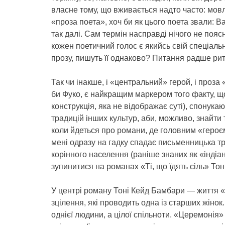
власне тому, що вживається надто часто: мовл
«проза поета», хоч би як цього поета звали: В
так далі. Сам термін насправді нічого не поясн
кожен поетичний голос є якийсь свій спеціальн
прозу, пишуть її однаково? Питання радше ри
Так чи інакше, і «центральний» герой, і проза
би Фуко, є найкращим маркером того факту, щ
конструкція, яка не відображає суті), спонук
традицій інших культур, аби, можливо, знайти 
коли йдеться про романи, де головним «героєм»
мені одразу на гадку спадає письменницька т
корінного населення (раніше знаних як «індіан
зупинитися на романах «Ті, що їдять сіль» То
У центрі роману Тоні Кейд Бамбари — життя «ч
зцілення, які проводить одна із старших жіно
однієї людини, а цілої спільноти. «Церемонія»