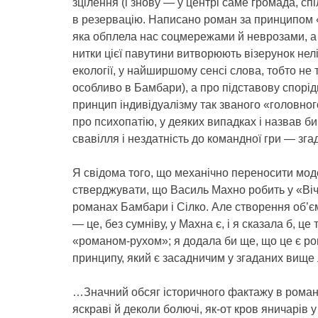
зцілення (і знову — у центрі саме громада, сп
в резервацію. Написано роман за принципом «п
яка обплела нас соцмережами й неврозами, а р
нитки цієї павутини витворюють візерунок нел
екології, у найширшому сенсі слова, тобто не т
особливо в Бамбари), а про підставову спорідн
принцип індивідуалізму так званого «головного
про психопатію, у деяких випадках і назвав б
свавілля і нездатність до командної гри — згад
Я свідома того, що механічно переносити моде
стверджувати, що Василь Махно робить у «Віч
романах Бамбари і Сілко. Але створення об’єм
— це, без сумніву, у Махна є, і я сказала б, 
«романом-рухом»; я додала би ще, що це є ром
принципу, який є засадничим у згаданих вище
…Значний обсяг історичного фактажу в романі
яскраві й деколи болючі, як-от кров яничарів у