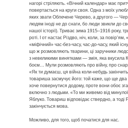
нагорі стріляють. «Вічний календар» має прит
повертається на круги своя. Одна з моїх улюб
яких звати Обпечене Черево, а другого — Черв
людям іноді не до снаги, бо люди звикли до сво
нашої історії). Триває зима 1915–1916 року, 
роті. І от настає Різдво, ніч, коли, за повір’
«міфічний» час-без-часу, час-до-часу, який іс
що ж розмовляють тварини, ці заручники людсь
з невеликими винятками — змія, яка вкусила К
боєм… Мули розмовляють про війну, про снаряд
«Як ти думаєш, ця війна коли-небудь закінчи
товариша засмучує його: той каже, що ще два
хоче повернутися додому, проте вони обоє згад
включно з людьми. «То ми живемо від минулої
Яблуко. Товариш відповідає ствердно, а тоді Рі
закінчується мова.
Можливо, для того, щоб початися для нас.