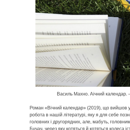
Василь Махно. Аічний календар. 
Роман «Вічний календар» (2019), що вийшов 
робота в нашій літературі, яку я для себе поз
головних і другорядних, але, мабуть, головним 
Бучач, через яку котяться й котяться колеса іс