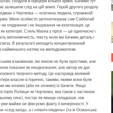
іштан, солдати й офіцери кількох армій. Бачимо тут
в, які залишили слід на цій землі. Герой другого розділу
рідман з Чорткова — освічена людина, справжній
удови. Мене особисто загіпнотизував сам Саббатай
е не очуднення і не Іншування чи екзотизація, це
як категорії. Стиль Махна у прозі — це одночасно і
ть метонімічність, тексту, коли ми бачимо деталь і
аскеза. В результаті виходить концентрований
ез найменшого натяку на мелодраматизм.
ським взаєминам, які ніколи не були простими, але
они показані як неоднозначні, але автор не дає
розового творчого методу. Це насправді великий
ктери власне-історично, такими, якими вони були
кими ми хочемо (або не хочемо) їх бачити. Якщо
 історія Язлівця чи Чорткова, яка також є частиною
обальному сенсі, постає як явище складніше, ніж
й уже майже не фіксуємо факту її вичерпності. У
 «схід-захід», а і «північ-південь» (та ж Османська