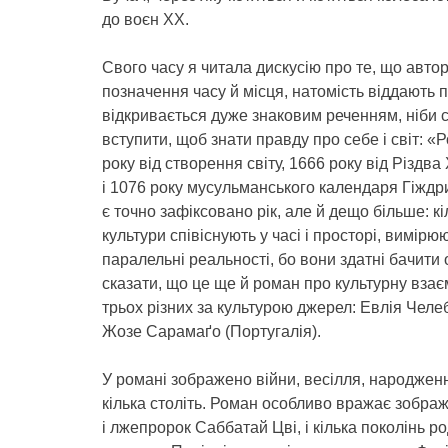
до воєн ХХ.
Свого часу я читала дискусію про те, що автор
позначення часу й місця, натомість віддають 
відкривається дуже знаковим реченням, ніби 
вступити, щоб знати правду про себе і світ: «
року від створення світу, 1666 року від Різдв
і 1076 року мусульманського календаря Гіждри
є точно зафіксовано рік, але й дещо більше: к
культури співіснують у часі і просторі, вимірю
паралельні реальності, бо вони здатні бачити
сказати, що це ще й роман про культурну взаєм
трьох різних за культурою джерел: Евлія Челеб
Жозе Сарамаґо (Португалія).
У романі зображено війни, весілля, народженн
кілька століть. Роман особливо вражає зображ
і лжепророк Саббатай Цві, і кілька поколінь р