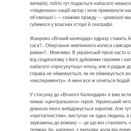
імперія), тобто тут подається набагато нюанс
«південних» націй автор і хоче привернути на
об’ємнішої і — скажімо правду — цікавішої мап
губимося у власних історії й географії.
Жанрово «Вічний календар» одразу ставить б
сага?.. Обертання невпинного колеса самсари
роман?.. Можливо. В українській прозі часто 
від соцреалізму з його дубовими героями і на
набагато «просунутішу» епоху, але я радше до
справа не обмежується, як не обмежується вон
«експерименту». А мені все ж хочеться бодай 
У стосунку до «Вічного Календаря» я вже вст
немає «центрального» героя. Український чит
довкола якого вибудовується наратив. Але тут
«протагоністом», виступає не одна людина, а п
зауважень до роману — це що він становить «
терміну, бо, напевно, є випадки, коли він дор