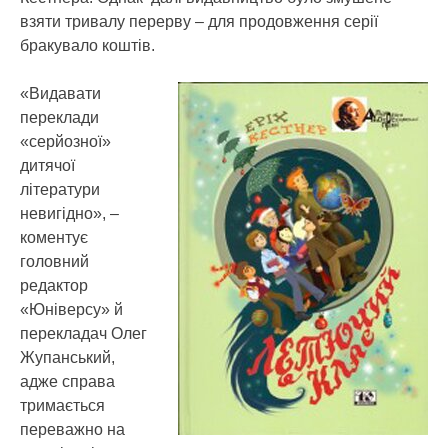
взяти тривалу перерву – для продовження серії
бракувало коштів.
«Видавати
переклади
«серйозної»
дитячої
літератури
невигідно», –
коментує
головний
редактор
«Юніверсу» й
перекладач Олег
Жупанський,
адже справа
тримається
переважно на