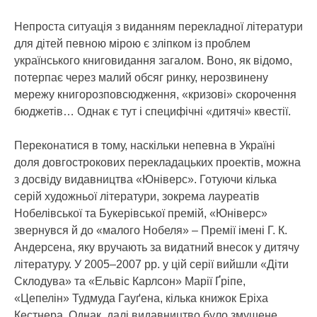
Непроста ситуація з виданням перекладної літератури
для дітей певною мірою є зліпком із проблем
українського книговидання загалом. Воно, як відомо,
потерпає через малий обсяг ринку, нерозвинену
мережу книгорозповсюдження, «кризові» скорочення
бюджетів… Однак є тут і специфічні «дитячі» квестії.
Переконатися в тому, наскільки непевна в Україні
доля довгострокових перекладацьких проектів, можна
з досвіду видавництва «Юніверс». Готуючи кілька
серій художньої літератури, зокрема лауреатів
Нобелівської та Букерівської премій, «Юніверс»
звернувся й до «малого Нобеля» – Премії імені Г. К.
Андерсена, яку вручають за видатний внесок у дитячу
літературу. У 2005–2007 рр. у цій серії вийшли «Діти
Склодува» та «Ельвіс Карлсон» Марії Ґріпе,
«Цепелін» Тудмуда Гауґена, кілька книжок Еріха
Кестнера. Однак далі видавництво було змушене