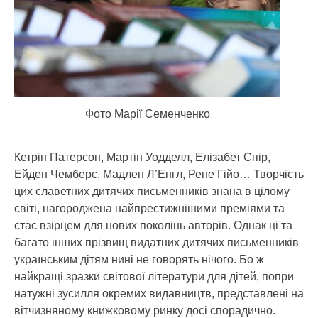
Фото Марії Семенченко
Кетрін Патерсон, Мартін Уодделл, Елізабет Спір,
Ейден Чемберс, Мадлен Л’Енгл, Рене Гійо… Творчість
цих славетних дитячих письменників знана в цілому
світі, нагороджена найпрестижнішими преміями та
стає взірцем для нових поколінь авторів. Однак ці та
багато інших прізвищ видатних дитячих письменників
українським дітям нині не говорять нічого. Бо ж
найкращі зразки світової літератури для дітей, попри
натужні зусилля окремих видавництв, представлені на
вітчизняному книжковому ринку досі спорадично.