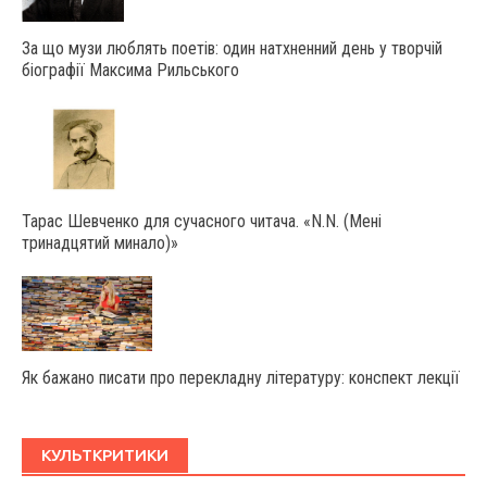
За що музи люблять поетів: один натхненний день у творчій
біографії Максима Рильського
Тарас Шевченко для сучасного читача. «N.N. (Мені
тринадцятий минало)»
Як бажано писати про перекладну літературу: конспект лекції
КУЛЬТКРИТИКИ