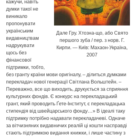
кажучи, навіть
думки такої не
виникало
пропонувати
українським
Дале Гру. Хтозна-що, або Свято
видавництвам
першого зуба / пер. з норв. Г.
надрукувати
Кирпи. — Київ: Махаон-Україна,
щось без
2007
фінансової
підтримки, тобто,
без гранту країни мови оригіналу, – ділиться думками
перекладач нової генерації Світлана Вольштейн. –
Переважно, все що виходить, друкується за сприяння
культурних фондів. Є конкурс на перекладацький
грант, який проводить Ґете-Інститут, є перекладацька
стипендія від швейцарського фонду…» В ідеалі таку
підтримку потрібно надавати перекладачеві. Одначе
за вітчизняних видавничих реалій ці кошти насправді
стають підтримкою видання книжки, і лише частину з