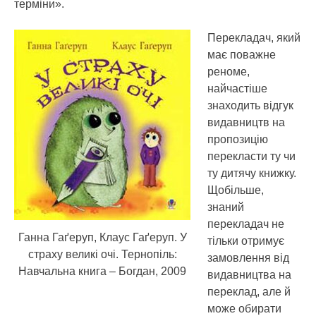
терміни».
Перекладач, який
має поважне
реноме,
найчастіше
знаходить відгук
видавництв на
пропозицію
перекласти ту чи
ту дитячу книжку.
Щобільше,
знаний
перекладач не
Ганна Гаґеруп, Клаус Гаґеруп. У
тільки отримує
страху великі очі. Тернопіль:
замовлення від
Навчальна книга – Богдан, 2009
видавництва на
переклад, але й
може обирати