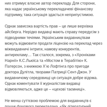
них отримує власне автор перекладу. Для сторони,
яка надає українському перекладачеві фінансову
підтримку, така ситуація здається неприпустимою.
Однак зависока вартість прав – це лише верхівка
айсберга. Нерідко видавці мають справу передусім з
підводними течіями. Українським видавництвам
можуть відмовити продати ліцензію на переклад через
міжвидавничі інтриги, намову конкурентів,
антирекламу… Так сталося, зокрема, з «Хроніками
Нарнії» К.С.Льюїса та «Мостом в Терабітію» К.
Патерсон, з книжкою Х’ю Лофтінга про пригоди
доктора Дулітла, творами Патриції Сент-Джон. У
видавничому середовищі ця ситуація добре відома.
Однак коментувати її журналістам видавці
відмовляються, адже це – «цехові таємниці».
Не менш суттєвою проблемою для видавництв є
пошук фахового перекладача. «Як літературний