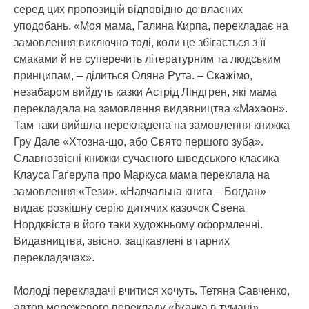
серед цих пропозицій відповідно до власних
уподобань. «Моя мама, Галина Кирпа, перекладає на
замовлення виключно тоді, коли це збігається з її
смаками й не суперечить літературним та людським
принципам, – ділиться Оляна Рута. – Скажімо,
незабаром вийдуть казки Астрід Ліндгрен, які мама
перекладала на замовлення видавництва «Махаон».
Там таки вийшла перекладена на замовлення книжка
Гру Дале «Хтозна-що, або Свято першого зуба».
Славнозвісні книжки сучасного шведського класика
Клауса Гаґерупа про Маркуса мама переклала на
замовлення «Тези». «Навчальна книга – Богдан»
видає розкішну серію дитячих казочок Свена
Нордквіста в його таки художньому оформленні.
Видавництва, звісно, зацікавлені в гарних
перекладачах».
Молоді перекладачі вчитися хочуть. Тетяна Савченко,
автор мережевого перекладу «Їжачка в тумані»,