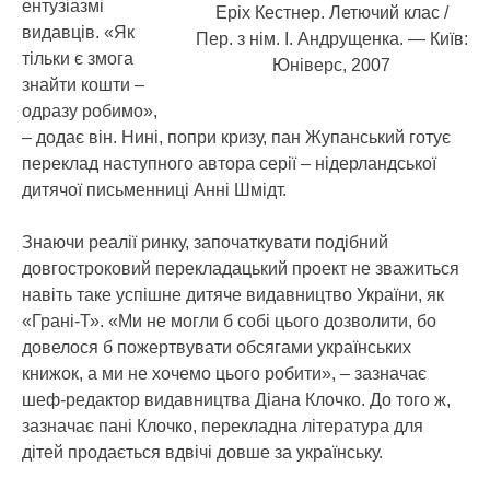
ентузіазмі
Еріх Кестнер. Летючий клас /
видавців. «Як
Пер. з нім. І. Андрущенка. — Київ:
тільки є змога
Юніверс, 2007
знайти кошти –
одразу робимо»,
– додає він. Нині, попри кризу, пан Жупанський готує
переклад наступного автора серії – нідерландської
дитячої письменниці Анні Шмідт.
Знаючи реалії ринку, започаткувати подібний
довгостроковий перекладацький проект не зважиться
навіть таке успішне дитяче видавництво України, як
«Грані-Т». «Ми не могли б собі цього дозволити, бо
довелося б пожертвувати обсягами українських
книжок, а ми не хочемо цього робити», – зазначає
шеф-редактор видавництва Діана Клочко. До того ж,
зазначає пані Клочко, перекладна література для
дітей продається вдвічі довше за українську.