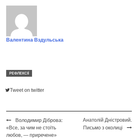
Валентина Вздульська
РЕФЛЕКСІЇ
Tweet on twitter
Анатолій Дністровий.
Володимир Діброва:
Post
«Все, за чим не стоїть
Письмо з околиці
navigation
любов, — приречене»