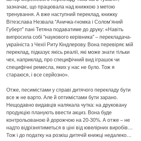
зазначає, що працювала над книжкою з метою
тренування. А вже наступний переклад, книжку
Вітезслава Незвала “Аничка-гномка і Солом’яний
Губерт” пані Тетяна подаватиме до друку: «Навіть
випросила собі “наукового керівника” – перекладача-
україніста з Чехії Риту Кіндлерову. Вона перевіряє мій
переклад, підказує якісь реалії, які може знати тільки
чех, наприклад, про специфічний вид іграшок чи
специфічні ремесла, яких у нас не було. Тож я
стараюся, і все серйозно».
Отже, песимістами у справі дитячого перекладу бути
все ж не варто. Але й оптимістами бути зарано.
Нещодавно видавців налякала чутка: на друковану
продукцію планують ввести акциз. Вона буде
контрольованою й дорожчою на 20-30%. А отже – не
надто відрізнятиметься в ціні від ювелірних виробів…
Тож і до податку на розкіш дитячій книжці недалеко…