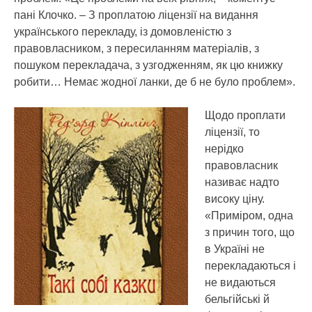
пані Клочко. – З проплатою ліцензії на видання
українського перекладу, із домовленістю з
правовласником, з пересиланням матеріалів, з
пошуком перекладача, з узгодженням, як цю книжку
робити… Немає жодної ланки, де б не було проблем».
Щодо проплати
ліцензії, то
нерідко
правовласник
називає надто
високу ціну.
«Приміром, одна
з причин того, що
в Україні не
перекладаються і
не видаються
бельгійські й