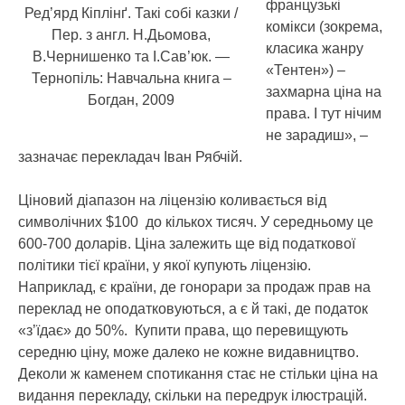
французькі
Ред’ярд Кіплінґ. Такі собі казки /
комікси (зокрема,
Пер. з англ. Н.Дьомова,
класика жанру
В.Чернишенко та І.Сав’юк. —
«Тентен») –
Тернопіль: Навчальна книга –
захмарна ціна на
Богдан, 2009
права. І тут нічим
не зарадиш», –
зазначає перекладач Іван Рябчій.
Ціновий діапазон на ліцензію коливається від
символічних $100 до кількох тисяч. У середньому це
600-700 доларів. Ціна залежить ще від податкової
політики тієї країни, у якої купують ліцензію.
Наприклад, є країни, де гонорари за продаж прав на
переклад не оподатковуються, а є й такі, де податок
«з’їдає» до 50%. Купити права, що перевищують
середню ціну, може далеко не кожне видавництво.
Деколи ж каменем спотикання стає не стільки ціна на
видання перекладу, скільки на передрук ілюстрацій.