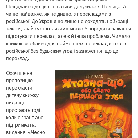
Нещодавно до цієї ініціативи долучилася Польща. А
чи не найважче, як не дивно, з перекладами з
російської. До України не лише не доходять найкращі
тексти, знайомство з якими могло б породити бажання
підготувати переклад, але є й інша проблема. Чимало
книжок, особливо для найменших, перекладається з
російської без будь-яких угод і зазначення, що це
переклад.
Охочіше на
пропозицію
перекласти
дитячу книжку
видавці
пристають тоді,
коли є грант або
підтримка на
видання. «Чесно