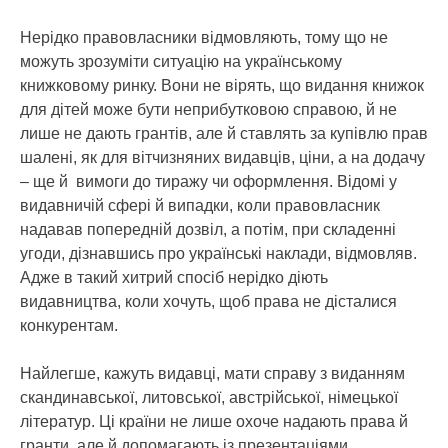
Нерідко правовласники відмовляють, тому що не
можуть зрозуміти ситуацію на українському
книжковому ринку. Вони не вірять, що видання книжок
для дітей може бути неприбутковою справою, й не
лише не дають грантів, але й ставлять за купівлю прав
шалені, як для вітчизняних видавців, ціни, а на додачу
– ще й вимоги до тиражу чи оформлення. Відомі у
видавничій сфері й випадки, коли правовласник
надавав попередній дозвіл, а потім, при складенні
угоди, дізнавшись про українські наклади, відмовляв.
Адже в такий хитрий спосіб нерідко діють
видавництва, коли хочуть, щоб права не дісталися
конкурентам.
Найлегше, кажуть видавці, мати справу з виданням
скандинавської, литовської, австрійської, німецької
літератур. Ці країни не лише охоче надають права й
гранти, але й допомагають із презентаціями.