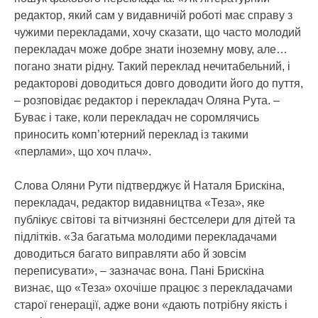
редактор, який сам у видавничій роботі має справу з
чужими перекладами, хочу сказати, що часто молодий
перекладач може добре знати іноземну мову, але…
погано знати рідну. Такий переклад нечитабельний, і
редакторові доводиться довго доводити його до пуття,
– розповідає редактор і перекладач Оляна Рута. –
Буває і таке, коли перекладач не соромлячись
приносить комп’ютерний переклад із такими
«перлами», що хоч плач».
Слова Оляни Рути підтверджує й Наталя Брискіна,
перекладач, редактор видавництва «Теза», яке
публікує свiтовi та вiтчизнянi бестселери для дiтей та
пiдлiткiв. «За багатьма молодими перекладачами
доводиться багато виправляти або й зовсім
переписувати», – зазначає вона. Пані Брискіна
визнає, що «Теза» охочіше працює з перекладачами
старої генерації, адже вони «дають потрібну якість і