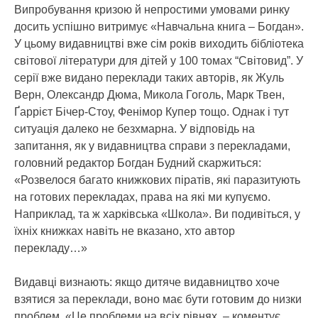
Випробування кризою й непростими умовами ринку
досить успішно витримує «Навчальна книга – Богдан».
У цьому видавництві вже сім років виходить бібліотека
світової літератури для дітей у 100 томах “Світовид”. У
серії вже видано переклади таких авторів, як Жуль
Верн, Олександр Дюма, Микола Гоголь, Марк Твен,
Ґаррієт Бічер-Стоу, Фенімор Купер тощо. Однак і тут
ситуація далеко не безхмарна. У відповідь на
запитання, як у видавництва справи з перекладами,
головний редактор Богдан Будний скаржиться:
«Розвелося багато книжкових піратів, які паразитують
на готових перекладах, права на які ми купуємо.
Наприклад, та ж харківська «Школа». Ви подивіться, у
їхніх книжках навіть не вказано, хто автор
перекладу…»
Видавці визнають: якщо дитяче видавництво хоче
взятися за переклади, воно має бути готовим до низки
проблем. «Це проблеми на всіх рівнях, – коментує