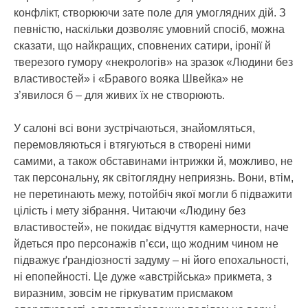
конфлікт, створюючи зате поле для умоглядних дій. З
певністю, наскільки дозволяє умовний спосіб, можна
сказати, що найкращих, сповнених сатири, іронії й
тверезого гумору «некрологів» на зразок «Людини без
властивостей» і «Бравого вояка Швейка» не
з’явилося б – для живих їх не створюють.
У салоні всі вони зустрічаються, знайомляться,
перемовляються і втягуються в створені ними
самими, а також обставинами інтрижки й, можливо, не
так персональну, як світоглядну неприязнь. Вони, втім,
не перетинають межу, потойбіч якої могли б підважити
цілість і мету зібрання. Читаючи «Людину без
властивостей», не покидає відчуття камерности, наче
йдеться про персонажів п’єси, що жодним чином не
підважує ґрандіозності задуму – ні його епохальності,
ні епопейності. Це дуже «австрійська» прикмета, з
виразним, зовсім не гіркуватим присмаком