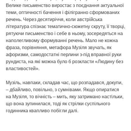
Велике письменство виростає з поєднання актуальної
теми, оптичності бачення і філігранно сформованих
речень. Через десятиріччя, коли австрійська
література спізнає тематично-сюжетну скруту, її творці,
рятуючи письменство і себе в ньому, зосередяться на
наполегливому формуванні речень. Мало не кожна
фраза, порівняння, метафора Музіля звучать, як
афоризми, самодостатні перлини з-під вправної руки
рундиста, на які можна було б розкласти «Людину без
властивостей».
Музіль, навпаки, складав час, що розпадався, докупи,
– дбайливо, повільно, з сумнівами. Якщо опиратися
на Музіля, то вічність – мить, яку затримано настільки,
що вона зупинилася, тоді як стрілки суспільного
годинника квапливо побігли далі.