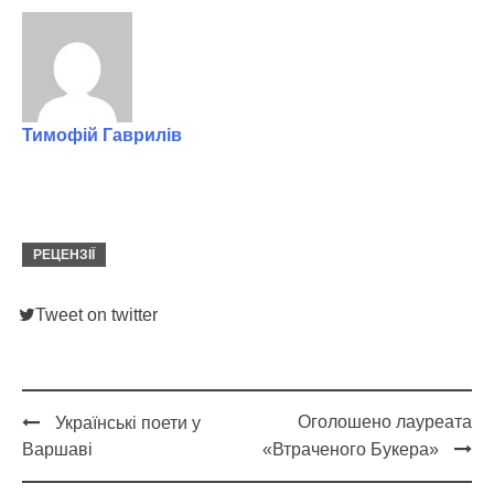
Тимофій Гаврилів
РЕЦЕНЗІЇ
Tweet on twitter
Оголошено лауреата
Українські поети у
Post
Варшаві
«Втраченого Букера»
navigation