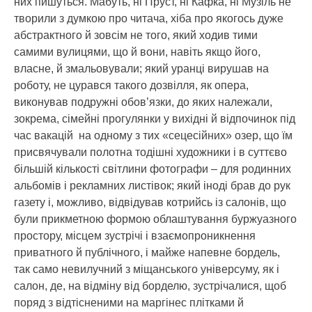
них пишуться. Мабуть, ні Пруст, ні Кафка, ні Музіль не
творили з думкою про читача, хіба про якогось дуже
абстрактного й зовсім не того, який ходив тими
самими вулицями, що й вони, навіть якщо його,
власне, й змальовували; який уранці вирушав на
роботу, не цурався такого дозвілля, як опера,
виконував подружні обов’язки, до яких належали,
зокрема, сімейні прогулянки у вихідні й відпочинок під
час вакацій на одному з тих «сецесійних» озер, що їм
присвячували полотна тодішні художники і в суттєво
більшій кількості світлини фотографи – для родинних
альбомів і рекламних листівок; який іноді брав до рук
газету і, можливо, відвідував котрийсь із салонів, що
були прикметною формою облаштування буржуазного
простору, місцем зустрічі і взаємопроникнення
приватного й публічного, і майже напевне бордель,
так само невилучний з міщанського універсуму, як і
салон, де, на відміну від борделю, зустрічалися, щоб
поряд з відтісненими на маргінес плітками й