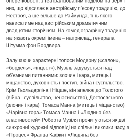
оперетковості, з театралізованим поділом на верх і
низ, що відсилає в австрійську п’єсову традицію, до
Нестроя, а ще більше до Раймунда, тінь якого
нависатиме над австрійським драматичним
двадцятим сторіччям. На комедіографічну традицію
натякають окремі імена – наприклад, генерала
Штумма фон Бордвера.
Залучаючи характерні топоси Модерну («салон»,
«бордель», «інцест»), Музіль задумується над
об’ємними питаннями: злочин і кара, митець і
міщанство, духовність і поступ, війна і суспільство.
Крім Гьольдерліна і Ніцше, він апелює до Толстого
(війна і суспільство, ненасильство), Достоєвського
(злочин і кара), Томаса Манна (митець і міщанство).
«Чарівна гора» Томаса Манна і «Людина без
властивостей» Роберта Музіля прочитуються як дві
синхронні художні відповіді на спільні виклики часу, а
«Процес» Франца Кафки і «Людина без