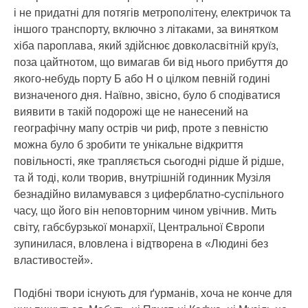
і не придатні для потягів метрополітену, електричок та
іншого транспорту, включно з літаками, за винятком
хіба пароплава, який здійснює довколасвітній круїз,
поза цайтнотом, що вимагав би від нього прибуття до
якого-небудь порту Б або Н о цілком певній годині
визначеного дня. Наївно, звісно, було б сподіватися
виявити в такій подорожі ще не нанесений на
географічну мапу острів чи риф, проте з певністю
можна було б зробити те унікальне відкриття
повільності, яке трапляється сьогодні рідше й рідше,
та й тоді, коли творив, внутрішній годинник Музіля
безнадійно виламувався з циферблатно-суспільного
часу, що його він неповторним чином увічнив. Мить
світу, габсбурзької монархії, Центральної Європи
зупинилася, вловлена і відтворена в «Людині без
властивостей».
Подібні твори існують для ґурманів, хоча не конче для