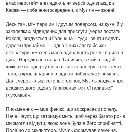
властивостей» виглядають як версії однієї акції: в
Кафки — побаченої зсередини, в Музіля — ззовні.
Десь там, між першим і другим поверхом, на кухні й у
закапелках, відведених для прислуги (через постать
Рахелі), згадується й Галичина – туди і звідти ведуть
дороги (принаймні — одна з них) австрійської
літератури: «Рахель мала одинадцять років і вірила в
дива. Народилася вона в Галичині, в якійсь гидкій
хижі, де на одвірку висіла стяжка паперу з текстом із
тори, а крізь шпарини в підлозі вибивалася земля».
Далі, через кілька сотень сторінок, Музіль згадує «про
всюдисущого юдея у ґарнізонах клятої галицької
глухомані».
Письменник — мов фенікс, що воскресає з попелу.
Наче Фауст, що затримує мить, щоб через багато років
ми змогли відчути, якою вона була в його сприйнятті.
Подібно до скульптора, Музіль формував речення.