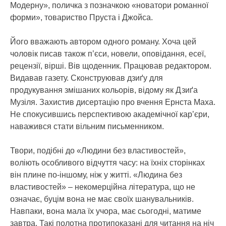
Модерну», поличка з позначкою «новатори романної
форми», товариство Пруста і Джойса.
Його вважають автором одного роману. Хоча цей
чоловік писав також п’єси, новели, оповідання, есеї,
рецензії, вірші. Вів щоденник. Працював редактором.
Видавав газету. Сконструював дзиґу для
продукування змішаних кольорів, відому як Дзиґа
Музіля. Захистив дисертацію про вчення Ернста Маха.
Не спокусившись перспективою академічної кар’єри,
наважився стати вільним письменником.
Твори, подібні до «Людини без властивостей»,
воліють особливого відчуття часу: на їхніх сторінках
він плине по-іншому, ніж у житті. «Людина без
властивостей» – некомерційна література, що не
означає, буцім вона не має своїх шанувальників.
Навпаки, вона мала їх учора, має сьогодні, матиме
завтра. Такі полотна протипоказані для читання на ніч