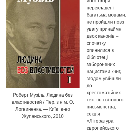
його твори
перекладені
багатьма мовами,
не пройшли повз
увагу принаймні
двох канонів –
спочатку
опинилися в
бібліотеці
заборонених
нацистами книг,
згодом увійшли
до
хрестоматійних
Роберт Музіль. Людина без
текстів світового
властивостей / Пер. з нім. О.
письменства,
Логвиненка. — Київ: в-во
секція
Жупанського, 2010
«Література
європейського