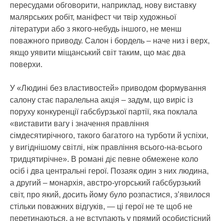
пересудами обговорити, наприклад, нову виставку
малярських робіт, маніфест чи твір художньої
літератури або з якого-небудь іншого, не менш
поважного приводу. Салон і бордель – наче низ і верх,
якщо уявити міщанський світ таким, що має два
поверхи.
У «Людині без властивостей» приводом формування
салону стає паралельна акція – задум, що виріс із
поруху конкуренції габсбурзької партії, яка поклала
«виставити вагу і значення правління
сімдесятирічного, такого багатого на турботи й успіхи,
у вигіднішому світлі, ніж правління всього-на-всього
тридцятирічне». В романі діє певне обмежене коло
осіб і два центральні герої. Позаяк один з них людина,
а другий – монархія, австро-угорський габсбурзький
світ, про який, досить йому було розпастися, з’явилося
стільки поважних відгуків, — ці герої не те щоб не
перетинаються, а не вступають у прямий особистісний