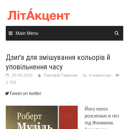
Skip
to
content
Main Menu
Дзиґа для змішування кольорів й
уповільнення часу
20.05.2010
Тимофій Гаврилів
4 коментарі
2 700
Tweet on twitter
Його попіл
розсипано в лісі
під Женевою,