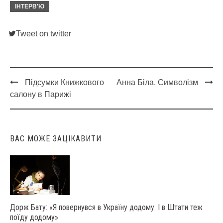
ІНТЕРВ'Ю
Tweet on twitter
Підсумки Книжкового
Анна Біла. Символізм
Post
салону в Парижі
navigation
ВАС МОЖЕ ЗАЦІКАВИТИ
Дорж Бату: «Я повернувся в Україну додому. І в Штати теж
поїду додому»