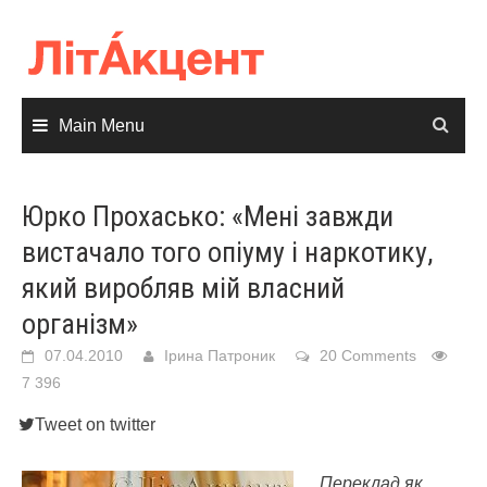
Skip
to
content
Main Menu
Юрко Прохасько: «Мені завжди
вистачало того опіуму і наркотику,
який виробляв мій власний
організм»
07.04.2010
Ірина Патроник
20 Comments
7 396
Tweet on twitter
Переклад як