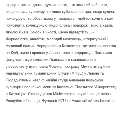
швидко, чекаю довго, думаю всяке, п’ю зелений чай і ром,
якщо колись куритиму, то лише кубинські сигари, якщо кудись
помандрую, то обов’язково у товаристві, люблю, коли є з ким
помовчати, колекціоную мудрі слова і подорожі, вірю в казки,
люблю Львів, боюсь вічності, ціную відвертість...»
Журналістка, аналітик, молодий науковець, літературний і
музичний критик. Народилась в Казахстані, дитинство провела
на Кубі, живе і працює у Львові, часто подорожує. Закінчила
факультет журналістики Львівського національного
університету імені Івана Франка, програму Міжінституційних
Індивідуальних Гуманітарних Студій (МІГуС) у Львові та
Післядипломні кваліфікаційні студії навчання польської
культури і польської мови як іноземної Сілезького Університету
в Катовіцах. Стипендистка Міністерства науки і вищої освіти
Республіки Польща, Фундації PZU та Академії «Artes liberalis».