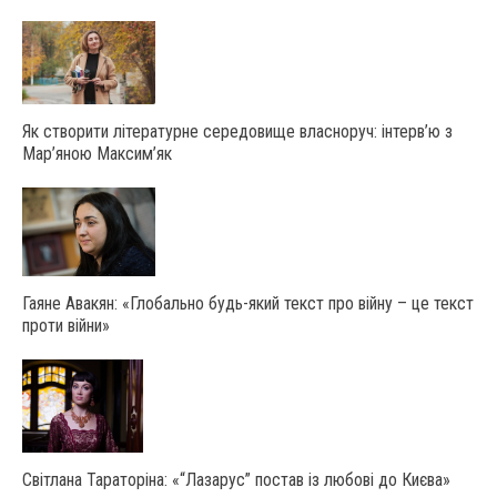
Як створити літературне середовище власноруч: інтерв’ю з
Мар’яною Максим’як
Гаяне Авакян: «Глобально будь-який текст про війну – це текст
проти війни»
Світлана Тараторіна: «“Лазарус” постав із любові до Києва»