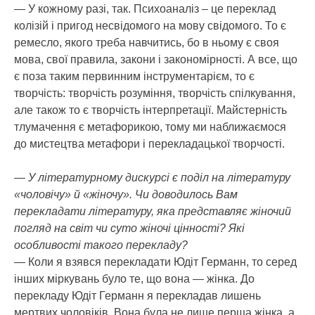
— У кожному разі, так. Психоаналіз – це переклад
колізій і пригод несвідомого на мову свідомого. То є
ремесло, якого треба навчитись, бо в ньому є своя
мова, свої правила, закони і закономірності. А все, що
є поза таким первинним інструментарієм, то є
творчість: творчість розуміння, творчість спілкування,
але також то є творчість інтерпретації. Майстерність
тлумачення є метафорикою, тому ми наближаємося
до мистецтва метафори і перекладацької творчості.
— У літературному дискурсі є поділ на літературу
«чоловічу» й «жіночу». Чи доводилось Вам
перекладати літературу, яка представляє жіночий
погляд на світ чи суто жіночі цінності? Які
особливості такого перекладу?
— Коли я взявся перекладати Юдіт Германн, то серед
інших міркувань було те, що вона — жінка. До
перекладу Юдіт Германн я перекладав лишень
мертвих чоловіків. Вона була не лише перша жінка, а