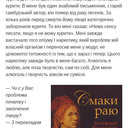
курити. В мене був один знайомий письменник, старий
гамбурзький автор, він помер від раку легенів. За
кілька років перед смертю йому лікарі категорично
заборонили курити. То він мені сказав: «Нема сенсу
писати, якщо я не можу курити». Мені завжди
вистачало того опіуму і наркотику, який виробляв мій
власний організм і переносив мене у модус не
цілковитої тотожності із тим, що є зараз і тепер. Цього
наркотику завжди було в мене багато. Алкоголь я
люблю, але поза творчістю, сам по собі. Для мене
алкоголь і творчість зовсім не сумісні.
— Чи є у Вас
проблема
початку і
закінчення
твору?
— З перекладом