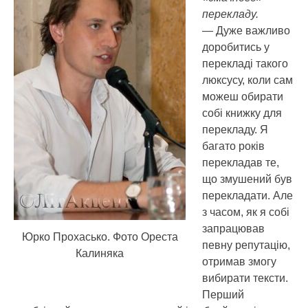
перекладу.
— Дуже важливо
доробитись у
перекладі такого
люксусу, коли сам
можеш обирати
собі книжку для
перекладу. Я
багато років
перекладав те,
що змушений був
перекладати. Але
з часом, як я собі
запрацював
Юрко Прохасько. Фото Ореста
певну репутацію,
Калиняка
отримав змогу
вибирати тексти.
Перший