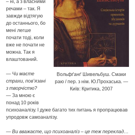
– ні, а з власними
речами – так. Я
завжди відтягую
до останнього, бо
мені легше
почати тоді, коли
вже не почати не
можна. Так я
влаштований.
— Чи маєте
Вольфґанґ Шивельбуш. Смаки
страхи, пов’язані
раю / пер. з нім. Ю.Прохаська. —
з творчістю?
Київ: Критика, 2007
— За мною є
понад 10 років
психоаналізу. І дуже багато тих питань я пропрацював
упродовж самоаналізу.
— Ви вважаєте, що психоаналіз – це теж переклад…