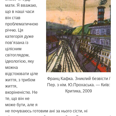
мати. Я вважаю,
що в наші часи
він став
проблематичною
річчю. Ця
категорія дуже
пов’язана із
цілісним
світоглядом,
ідеологією, яку
можна
відстоювати ціле
Франц Кафка. Зниклий безвісти /
життя, з трибом
Пер. з нім. Ю.Прохаська. — Київ:
життя,
Критика, 2009
вкоріненістю. Не
те, що він не
може бути, але я
не почуваюсь готовим ані за нього сісти, ні