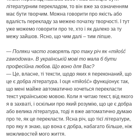
літературним перекладом, то він вже за означенням
має бути творчим. Можна говорити про якість або
вдалість перекладу за межею початку творчості. І тут
уже можемо говорити про те, хто і як далеко за ту
межу зайшов. Ясно, що чим далі – тим ліпше.
— Поляки часто говорять про таку річ як «miłość
zawodowa». В українській мові то мала б бути
професійна любов. Що воно для Вас?
— Це, власне, ті тексти, щодо яких я переконаний, що
це є добра література. І оця «miłość» функціонує так,
що мені майже автоматично хочеться перекласти
текст українською мовою. Коли я читаю текст, від якого
я в захваті, і оскільки про який розумію, що це є добра
або велика література, тоді я вже автоматично думаю
про те, як це перекласти. Ясна річ, що тієї літератури,
про яку я знаю, що вона є добра, набагато більше, ніж
можливостей мого життя.