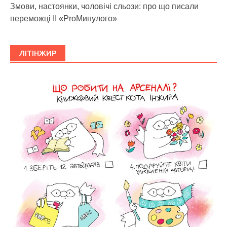
Змови, настоянки, чоловічі сльози: про що писали
переможці ІІ «ProМинулого»
ЛІТІНЖИР