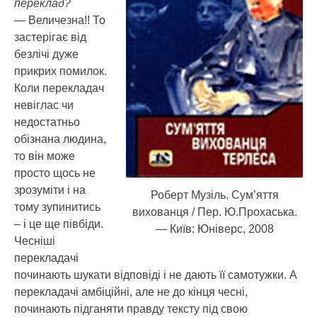
переклад?
— Величезна!! То
застерігає від
безлічі дуже
прикрих помилок.
Коли перекладач
невіглас чи
недостатньо
обізнана людина,
то він може
просто щось не
зрозуміти і на
Роберт Музіль. Сум’яття
тому зупинитись
вихованця / Пер. Ю.Прохаська.
– і це ще півбіди.
— Київ: Юніверс, 2008
Чесніші
перекладачі
починають шукати відповіді і не дають її самотужки. А
перекладачі амбіційні, але не до кінця чесні,
починають підганяти правду тексту під свою