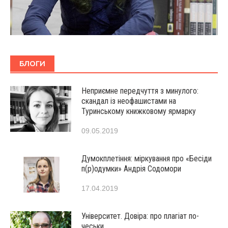
БЛОГИ
Неприємне передчуття з минулого:
скандал із неофашистами на
Туринському книжковому ярмарку
09.05.2019
Думокплетіння: міркування про «Бесіди
п(р)одумки» Андрія Содомори
17.04.2019
Університет. Довіра: про плагіат по-
чеськи