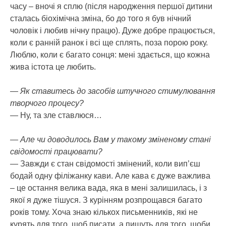
часу – вночі я сплю (після народження першої дитини
сталась біохімічна зміна, бо до того я був нічний
чоловік і любив нічну працю). Дуже добре працюється,
коли є ранній ранок і всі ще сплять, поза порою року.
Люблю, коли є багато сонця: мені здається, що кожна
жива істота це любить.
— Як ставитесь до засобів штучного стимулювання
творчого процесу?
— Ну, та зле ставлюся…
— Але чи доводилось Вам у такому зміненому стані
свідомості працювати?
— Завжди є стан свідомості змінений, коли вип’єш
бодай одну філіжанку кави. Але кава є дуже важлива
– це остання велика вада, яка в мені залишилась, і з
якої я дуже тішуся. З курінням розпрощався багато
років тому. Хоча знаю кількох письменників, які не
курять для того, щоб писати, а пишуть для того, щоби