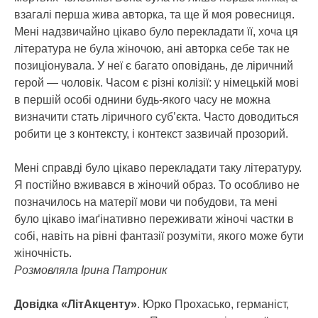
взагалі перша жива авторка, та ще й моя ровесниця.
Мені надзвичайно цікаво було перекладати її, хоча ця
література не була жіночою, ані авторка себе так не
позиціонувала. У неї є багато оповідань, де ліричний
герой — чоловік. Часом є різні колізії: у німецькій мові
в першій особі однини будь-якого часу не можна
визначити стать ліричного суб’єкта. Часто доводиться
робити це з контексту, і контекст зазвичай прозорий.
Мені справді було цікаво перекладати таку літературу.
Я постійно вживався в жіночий образ. То особливо не
позначилось на матерії мови чи побудови, та мені
було цікаво імаґінативно переживати жіночі частки в
собі, навіть на рівні фантазії розуміти, якого може бути
жіночність.
Розмовляла Ірина Патроник
Довідка «ЛітАкценту»
. Юрко Прохасько, германіст,