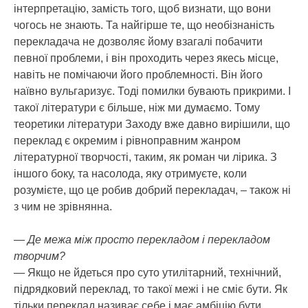
інтерпретацію, замість того, щоб визнати, що вони
чогось не знають. Та найгірше те, що необізнаність
перекладача не дозволяє йому взагалі побачити
певної проблеми, і він проходить через якесь місце,
навіть не помічаючи його проблемності. Він його
наївно вульгаризує. Тоді помилки бувають прикрими. І
такої літератури є більше, ніж ми думаємо. Тому
теоретики літератури Заходу вже давно вирішили, що
переклад є окремим і рівноправним жанром
літературної творчості, таким, як роман чи лірика. З
іншого боку, та насолода, яку отримуєте, коли
розумієте, що це робив добрий перекладач, – також ні
з чим не зрівнянна.
— Де межа між просто перекладом і перекладом
творчим?
— Якщо не йдеться про суто утилітарний, технічний,
підрядковий переклад, то такої межі і не сміє бути. Як
тільки переклад називає себе і має амбіцію бути