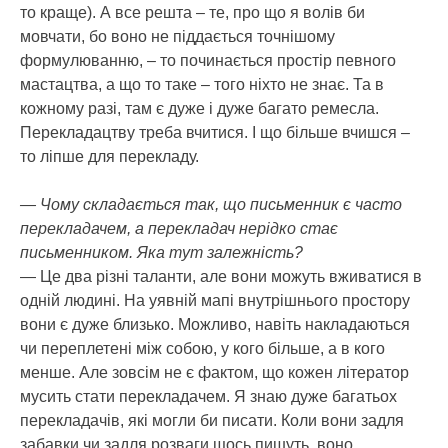
то краще). А все решта – те, про що я волів би
мовчати, бо воно не піддається точнішому
формулюванню, – то починається простір певного
мастацтва, а що то таке – того ніхто не знає. Та в
кожному разі, там є дуже і дуже багато ремесла.
Перекладацтву треба вчитися. І що більше вчишся –
то ліпше для перекладу.
— Чому складається так, що письменник є часто
перекладачем, а перекладач нерідко стає
письменником. Яка тут залежність?
— Це два різні таланти, але вони можуть вживатися в
одній людині. На уявній мапі внутрішнього простору
вони є дуже близько. Можливо, навіть накладаються
чи переплетені між собою, у кого більше, а в кого
менше. Але зовсім не є фактом, що кожен літератор
мусить стати перекладачем. Я знаю дуже багатьох
перекладачів, які могли би писати. Коли вони задля
забавки чи задля розваги щось пишуть, воно