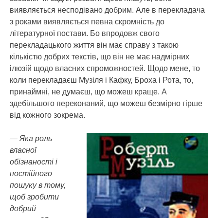
виявляється несподівано добрим. Але в перекладача
з роками виявляється певна скромність до
літературної постави. Бо впродовж свого
перекладацького життя він має справу з такою
кількістю добрих текстів, що він не має надмірних
ілюзій щодо власних спроможностей. Щодо мене, то
коли перекладаєш Музіля і Кафку, Броха і Рота, то,
принаймні, не думаєш, що можеш краще. А
здебільшого переконаний, що можеш безмірно гірше
від кожного зокрема.
— Яка роль
власної
обізнаності і
постійного
пошуку в тому,
щоб зробити
добрий