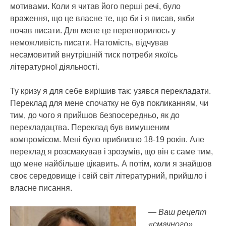
мотивами. Коли я читав його перші речі, було
враження, що це власне те, що би і я писав, якби
почав писати. Для мене це перетворилось у
неможливість писати. Натомість, відчував
несамовитий внутрішній тиск потреби якоїсь
літературної діяльності.
Ту кризу я для себе вирішив так: узявся перекладати.
Переклад для мене спочатку не був покликанням, чи
тим, до чого я прийшов безпосередньо, як до
перекладацтва. Переклад був вимушеним
компромісом. Мені було приблизно 18-19 років. Але
переклад я розсмакував і зрозумів, що він є саме тим,
що мене найбільше цікавить. А потім, коли я знайшов
своє середовище і свій світ літературний, прийшло і
власне писання.
— Ваш рецепт
«смачного»