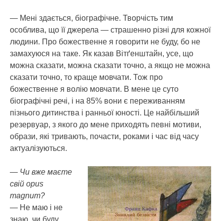
— Мені здається, біографічне. Творчість тим
особлива, що її джерела — страшенно різні для кожної
людини. Про божественне я говорити не буду, бо не
замахуюся на таке. Як казав Вітґенштайн, усе, що
можна сказати, можна сказати точно, а якщо не можна
сказати точно, то краще мовчати. Тож про
божественне я волію мовчати. В мене це суто
біографічні речі, і на 85% вони є переживанням
пізнього дитинства і ранньої юності. Це найбільший
резервуар, з якого до мене приходять певні мотиви,
образи, які тривають, почасти, роками і час від часу
актуалізуються.
— Чи вже маєте
свій opus
magnum?
— Не маю і не
знаю, чи буду