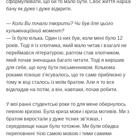
сформулювати, що би то мало бути. Своє життя наразі
бачу як дуже і дуже відкрите.
— Коли Ви почали творити? Чи був для цього
кульмінаційний момент?
— Їх було кілька. Один із них був, коли мені було 12
років. Тоді я із хлопчика, який мало читав і взагалі не
переймався літературою, раптом став хлопчиком,
який почав зненацька багато читати. Тоді я вирішив
для себе, що хочу бути письменником. Кількома
роками пізніше з’ясувалось, що те саме приблизно у
тому ж віці сталось із моїм братом. Але я то все
відкладав на потім, а він, навпаки, почав робити.
У мої ранні студентські роки то для мене обернулось
певною кризою. Була криза мови і криза мотивів. Ми з
братом виростали у дуже тісних зв’язках, і
середовище наше було тотожне. Ми були обидва
переповнені тією самою мовою і тими самими