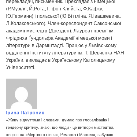
перекладач, письменник. Прекладає з німецької
(Р.Музіля, Й.Рота, Г. фон Кляйста, Ф.Кафку,
Ю.Германн) і польської (Ю.Віттліна, Я.Івашкевича,
Л.Колаковського). Член-кореспондент Саксонської
академії мистецтв (Дрезден). Лауреат премії ім.
Фрідриха Ґундольфа Академії німецької мови і
літератури в Дармштадті. Працює у Львівському
відділенні Інституту літератури ім. Т. Шевченка НАН
України, викладає в Українському Католицькому
Університеті.
Ірина Патроник
«Живу відчуттями і словами, думаю про глобалізацію і
гендерну критику, знаю, що люди - це витвори мистецтва,
хворію на «Мертвого півня», Ремарка і Маркеса, забуваю