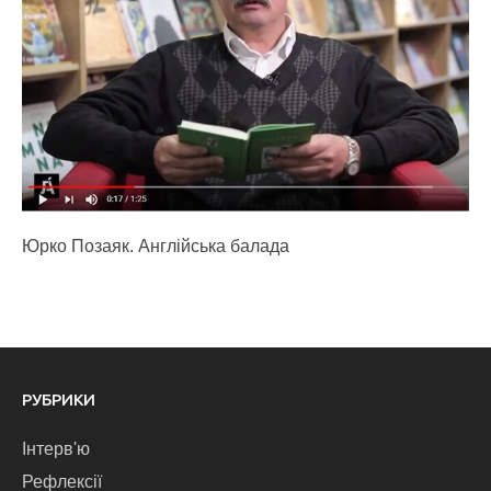
Юрко Позаяк. Англійська балада
РУБРИКИ
Інтерв'ю
Рефлексії