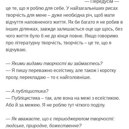
— Передусім —
це те, що я роблю для себе. У найзагальніших рисах
творчість для мене – дуже необхідна річ, щоб мати
відчуття наповненого життя. Як би багато я не робив в
інших ділянках, завжди залишається оце ще щось, без
чого життя було б не до кінця повне. Якщо говоримо
про літературну творчість, творчість – це те, що я
відчуваю.
— Якими видами творчості ви займаєтесь?
— Я пишу переважно есеїстику, але також і коротку
прозу, перекладаю – то є найголовніше.
— А публіцистика?
— Публіцистика – так, але вона на межі з есеїстикою.
Або й за межею. Я не роблю тут чіткого поділу.
— Як вважаєте, що є першоджерелом творчості:
людське, природне, божественне?