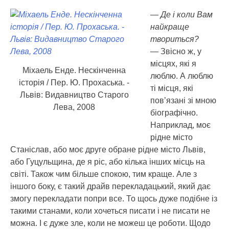
— Де і коли Вам
найкраще
твориться?
— Звісно ж, у
місцях, які я
Міхаель Енде. Нескінченна
люблю. А люблю
історія / Пер. Ю. Прохаська. -
ті місця, які
Львів: Видавництво Старого
пов’язані зі мною
Лева, 2008
біографічно.
Наприклад, моє
рідне місто
Станіслав, або моє друге обране рідне місто Львів,
або Гуцульщина, де я ріс, або кілька інших місць на
світі. Також чим більше спокою, тим краще. Але з
іншого боку, є такий драйв перекладацький, який дає
змогу перекладати попри все. То щось дуже подібне із
такими станами, коли хочеться писати і не писати не
можна. І є дуже зле, коли не можеш це роботи. Щодо