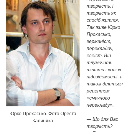
творчість, і
творчість як
спосіб життя.
Так живе Юрко
Прохасько,
германіст,
перекладач,
есеїст.
Він
тлумачить
тексти і колізії
підсвідомості, а
також ділиться
рецептом
«смачного
перекладу».
Юрко Прохасько. Фото Ореста
— Що для Вас
Калиняка
творчість?