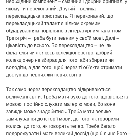
необхідний компонент – смачний і добрий оригінал, у
якому ти переконаний. Другий – велика
перекладацька пристрасть. Я переконаний, що
перекладацький талант є цілком окремим
обдаруванням порівняно з літературним талантом.
Третя річ – треба бути певним у своїй мові. Далі –
цікавість до всього. Бо перекладацтво – це як
філателія чи як якесь колекціонерство: добрий
колекціонер не збирає для того, аби збирати чи
володіти, а для того, щоб через ті об’єкти отримати
доступ до певних життєвих світів.
Так само через перекладацтво відкриваються
величезні світи. Треба мати вухо до того, що діється з
мовою, постійно слухати матерію мови, бо вона
завжди може знадобитись. Треба мати велике
замилування до історії мови, до того, як говорили
колись, до того, як говорять тепер. Треба багато
подорожувати і мати великий досвід (що більше його –